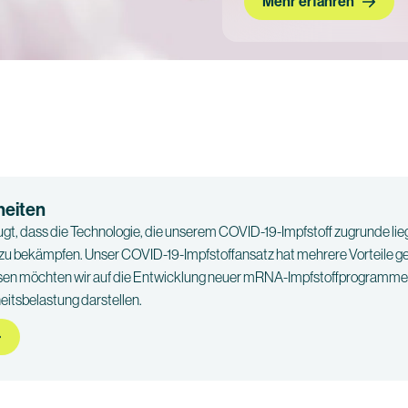
Mehr erfahren
heiten
gt, dass die Technologie, die unserem COVID-19-Impfstoff zugrunde lieg
 zu bekämpfen. Unser COVID-19-Impfstoffansatz hat mehrere Vorteile 
ssen möchten wir auf die Entwicklung neuer mRNA-Impfstoffprogramme 
itsbelastung darstellen.