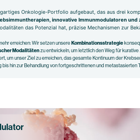
igartiges Onkologie-Portfolio aufgebaut, das aus drei ko
bsimmuntherapien, innovative Immunmodulatoren und zi
Modalitäten das Potenzial hat, präzise Mechanismen zur Be
mehr erreichen: Wir setzen unsere
Kombinationsstrategie
konsequ
ischer Modalitäten
zu entwickeln, um letztlich den Weg für kurativ
ert, um unser Ziel zu erreichen, das gesamte Kontinuum der Krebse
 bis hin zur Behandlung von fortgeschrittenen und metastasierten
ulator