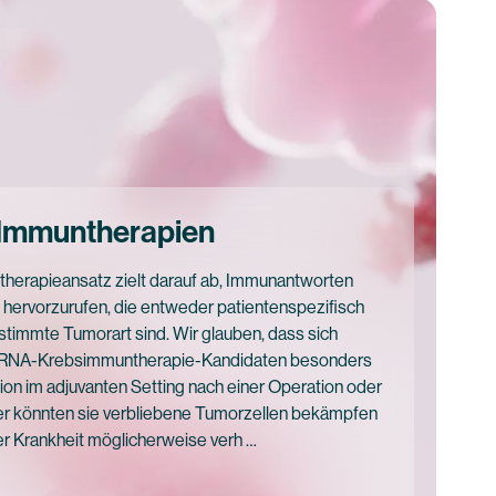
Immuntherapien
rapieansatz zielt darauf ab, Immunantworten
 hervorzurufen, die entweder patientenspezifisch
estimmte Tumorart sind. Wir glauben, dass sich
n mRNA-Krebsimmuntherapie-Kandidaten besonders
ntion im adjuvanten Setting nach einer Operation oder
er könnten sie verbliebene Tumorzellen bekämpfen
er Krankheit möglicherweise verh …