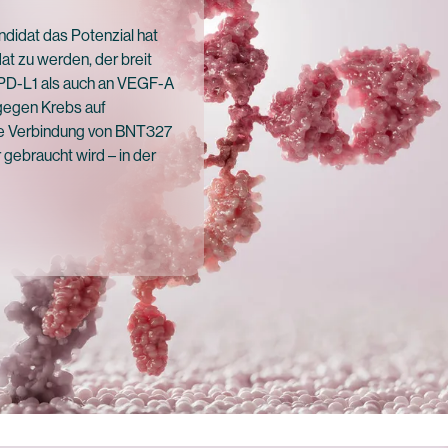
ndidat das Potenzial hat
at zu werden, der breit
PD-L1 als auch an VEGF-A
 gegen Krebs auf
die Verbindung von BNT327
 gebraucht wird – in der