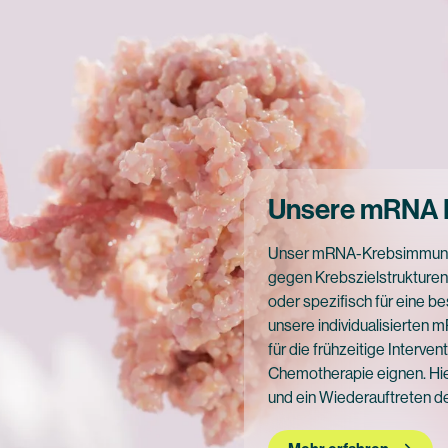
Unsere mRNA 
Unser mRNA-Krebsimmunthe
gegen Krebszielstrukturen
oder spezifisch für eine b
unsere individualisierte
für die frühzeitige Interve
Chemotherapie eignen. Hi
und ein Wiederauftreten d