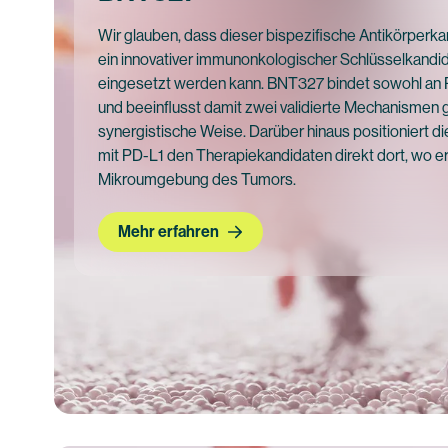
Wir glauben, dass dieser bispezifische Antikörperka
ein innovativer immunonkologischer Schlüsselkandid
eingesetzt werden kann. BNT327 bindet sowohl an 
und beeinflusst damit zwei validierte Mechanismen
synergistische Weise. Darüber hinaus positioniert 
mit PD-L1 den Therapiekandidaten direkt dort, wo er
Mikroumgebung des Tumors.
Mehr erfahren