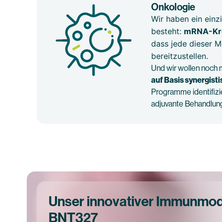
Onkologie
Wir haben ein einz
besteht:
mRNA-Kre
dass jede dieser 
bereitzustellen.
Und wir wollen noch 
auf Basis synergist
Programme identifizi
adjuvante Behandlung
Unser innovativer Immunmod
BNT327