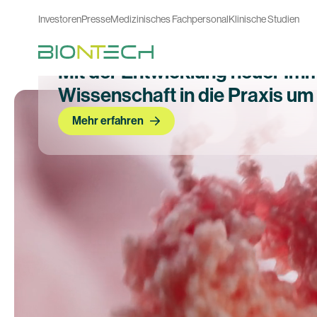
Investoren
Presse
Medizinisches Fachpersonal
Klinische Studien
Mit der Entwicklung neuer Im
Wissenschaft in die Praxis um
Mehr erfahren