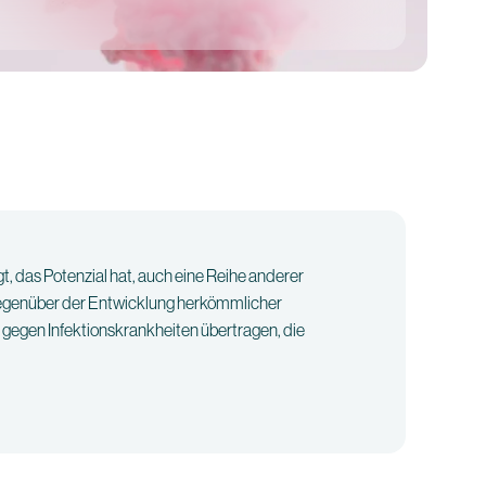
t, das Potenzial hat, auch eine Reihe anderer
gegenüber der Entwicklung herkömmlicher
gegen Infektionskrankheiten übertragen, die