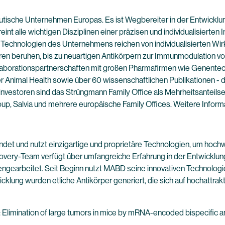
tische Unternehmen Europas. Es ist Wegbereiter in der Entwicklung
eint alle wichtigen Disziplinen einer präzisen und individualisiert
en Technologien des Unternehmens reichen von individualisierten W
oren beruhen, bis zu neuartigen Antikörpern zur Immunmodulation v
llaborationspartnerschaften mit großen Pharmafirmen wie Genentech
r Animal Health sowie über 60 wissenschaftlichen Publikationen - d
investoren sind das Strüngmann Family Office als Mehrheitsanteil
up, Salvia und mehrere europäische Family Offices. Weitere Inform
et und nutzt einzigartige und proprietäre Technologien, um hochw
overy-Team verfügt über umfangreiche Erfahrung in der Entwicklun
engearbeitet. Seit Beginn nutzt MABD seine innovativen Technologi
icklung wurden etliche Antikörper generiert, die sich auf hochattr
 Elimination of large tumors in mice by mRNA-encoded bispecific ant