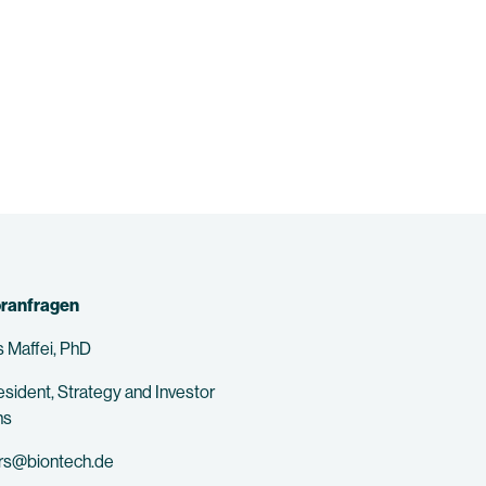
oranfragen
 Maffei, PhD
esident, Strategy and Investor
ns
ors@biontech.de