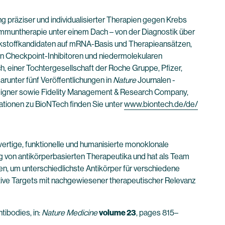
 präziser und individualisierter Therapien gegen Krebs
en Immuntherapie unter einem Dach – von der Diagnostik über
irkstoffkandidaten auf mRNA-Basis und Therapieansätzen,
on Checkpoint-Inhibitoren und niedermolekularen
, einer Tochtergesellschaft der Roche Gruppe, Pfizer,
arunter fünf Veröffentlichungen in
Nature
Journalen -
seigner sowie Fidelity Management & Research Company,
ationen zu BioNTech finden Sie unter
www.biontech.de/de/
ertige, funktionelle und humanisierte monoklonale
g von antikörperbasierten Therapeutika und hat als Team
en, um unterschiedlichste Antikörper für verschiedene
aktive Targets mit nachgewiesener therapeutischer Relevanz
ibodies, in:
Nature Medicine
volume 23
, pages 815–