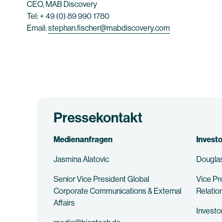
CEO, MAB Discovery
Tel: + 49 (0) 89 990 1780
Email:
stephan.fischer@mabdiscovery.com
Pressekontakt
Medienanfragen
Invest
Jasmina Alatovic
Douglas
Senior Vice President Global
Vice Pr
Corporate Communications & External
Relatio
Affairs
Invest