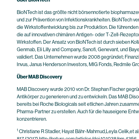
BioNTech ist das größte nicht börsennotierte biopharmazeu
und zur Prävention von Infektionskrankheiten. BioNTech ver
die Wirkstoffentwicklung bis zur Produktion. Die führend
die auf innovativen chimären Antigen- oder T-Zell-Rezept
Wirkstoffen. Der Ansatz von BioNTech ist durch sieben Ko
Genmab, Eli Lilly and Company, Sanofi, Genevant, und Baye
validiert. Das Unternehmen wurde 2008 gegründet; Finanz
Invus, Janus Henderson Investors, MIG Fonds, Redmile Gro
Über MAB Discovery
MAB Discovery wurde 2010 von Dr. Stephan Fischer gegründ
Antikörper zu generieren und zu entwickeln. Das MAB Disc
bereits bei Roche Biologicals seit etlichen Jahren zusamm
Pharma-Partner zu erstellen. Auch für die hauseigene Entw
konzentrieren.
1
Christiane R Stadler, Hayat Bähr-Mahmud,Leyla Celik,et al:
817 (2017)
http://nature.com/articles/doi:10.1038/nm.4356