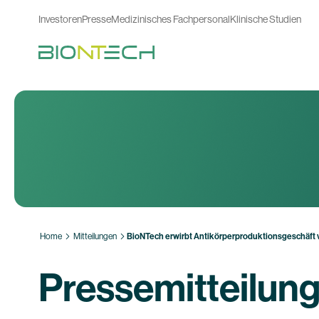
Investoren
Presse
Medizinisches Fachpersonal
Klinische Studien
Home
Mitteilungen
BioNTech erwirbt Antikörperproduktionsgeschäft
Pressemitteilun