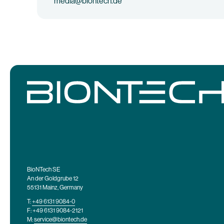
media@biontech.de
BioNTech SE
An der Goldgrube 12
55131 Mainz, Germany
T:
+49 6131 9084-0
F: +49 6131 9084-2121
M:
service@biontech.de