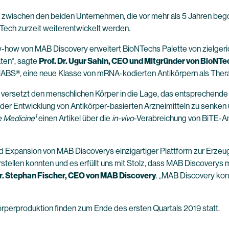
it zwischen den beiden Unternehmen, die vor mehr als 5 Jahren beg
Tech zurzeit weiterentwickelt werden.
ow-how von MAB Discovery erweitert BioNTechs Palette von zielgeric
ten“, sagte
Prof. Dr. Ugur Sahin, CEO und Mitgründer von BioNTe
ABS®, eine neue Klasse von mRNA-kodierten Antikörpern als Ther
 versetzt den menschlichen Körper in die Lage, das entsprechende 
t der Entwicklung von Antikörper-basierten Arzneimitteln zu senken 
1
e Medicine
einen Artikel über die
in-vivo
-Verabreichung von BiTE-An
und Expansion von MAB Discoverys einzigartiger Plattform zur Erzeug
tellen konnten und es erfüllt uns mit Stolz, dass MAB Discoverys 
r. Stephan Fischer, CEO von MAB Discovery
. „MAB Discovery konz
örperproduktion finden zum Ende des ersten Quartals 2019 statt.