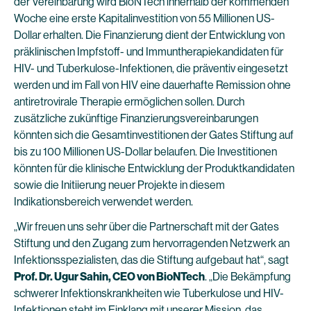
der Vereinbarung wird BioNTech innerhalb der kommenden
Woche eine erste Kapitalinvestition von 55 Millionen US-
Dollar erhalten. Die Finanzierung dient der Entwicklung von
präklinischen Impfstoff- und Immuntherapiekandidaten für
HIV- und Tuberkulose-Infektionen, die präventiv eingesetzt
werden und im Fall von HIV eine dauerhafte Remission ohne
antiretrovirale Therapie ermöglichen sollen. Durch
zusätzliche zukünftige Finanzierungsvereinbarungen
könnten sich die Gesamtinvestitionen der Gates Stiftung auf
bis zu 100 Millionen US-Dollar belaufen. Die Investitionen
könnten für die klinische Entwicklung der Produktkandidaten
sowie die Initiierung neuer Projekte in diesem
Indikationsbereich verwendet werden.
„Wir freuen uns sehr über die Partnerschaft mit der Gates
Stiftung und den Zugang zum hervorragenden Netzwerk an
Infektionsspezialisten, das die Stiftung aufgebaut hat“, sagt
Prof. Dr. Ugur Sahin, CEO von BioNTech
. „Die Bekämpfung
schwerer Infektionskrankheiten wie Tuberkulose und HIV-
Infektionen steht im Einklang mit unserer Mission, das