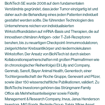
BioNTech SE wurde 2008 auf dem fundamentalen
Verständnis gegründet, dass jeder Tumor einzigartig ist und
daher auch die Behandlung eines jeden Patienten individuell
gestaltet werden sollte. Die führenden Technologien des
Unternehmens reichen von individualisierten
Wirkstoffkandidaten auf mRNA-Basis und Therapien, die auf
innovativen chimären Antigen- oder T-Zell-Rezeptoren
beruhen, bis zu neuartigen Checkpoint-Immunmodulatoren,
zielgerichteter Krebsantikörper und niedermolekularen
Wirkstoffen. Der Ansatz von BioNTech ist durch sieben
Kollaborationspartnerschaften mit großen Pharmafirmen wie
(in chronologischer Reihenfolge) Eli Lilly and Company,
Genmab, Sanofi, Bayer Animal Health, Genentech, einer
Tochtergesellschaft der Roche Gruppe, Genevant und Pfizer,
sowie über 150 wissenschaftliche Publikationen, validiert. Zu
BioNTechs Investoren gehören das Strüngmann Family
Office als Mehrheitsanteilseigner sowie Fidelity
Management & Research Company, Invus, Janus Henderson
Investors, MIG Fonds, Redmile Group, Salvia, Mirae Asset