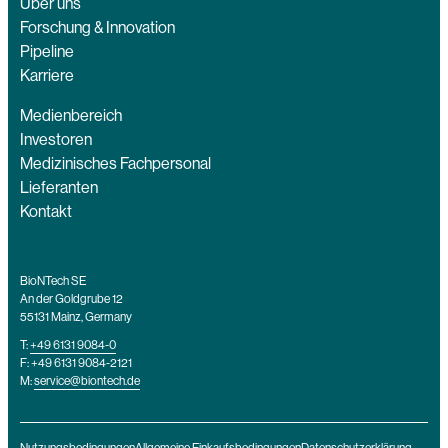
Über uns
Forschung & Innovation
Pipeline
Karriere
Medienbereich
Investoren
Medizinisches Fachpersonal
Lieferanten
Kontakt
BioNTech SE
An der Goldgrube 12
55131 Mainz, Germany
T:
+49 6131 9084-0
F: +49 6131 9084-2121
M:
service@biontech.de