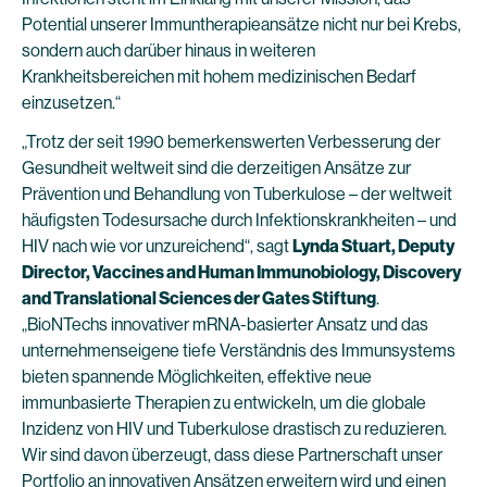
Potential unserer Immuntherapieansätze nicht nur bei Krebs,
sondern auch darüber hinaus in weiteren
Krankheitsbereichen mit hohem medizinischen Bedarf
einzusetzen.“
„Trotz der seit 1990 bemerkenswerten Verbesserung der
Gesundheit weltweit sind die derzeitigen Ansätze zur
Prävention und Behandlung von Tuberkulose – der weltweit
häufigsten Todesursache durch Infektionskrankheiten – und
HIV nach wie vor unzureichend“, sagt
Lynda Stuart, Deputy
Director, Vaccines and Human Immunobiology, Discovery
and Translational Sciences der Gates Stiftung
.
„BioNTechs innovativer mRNA-basierter Ansatz und das
unternehmenseigene tiefe Verständnis des Immunsystems
bieten spannende Möglichkeiten, effektive neue
immunbasierte Therapien zu entwickeln, um die globale
Inzidenz von HIV und Tuberkulose drastisch zu reduzieren.
Wir sind davon überzeugt, dass diese Partnerschaft unser
Portfolio an innovativen Ansätzen erweitern wird und einen