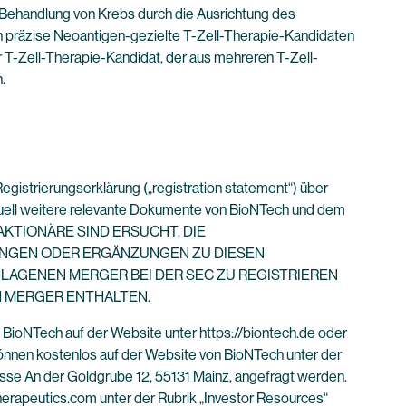
e Behandlung von Krebs durch die Ausrichtung des
h präzise Neoantigen-gezielte T-Zell-Therapie-Kandidaten
 T-Zell-Therapie-Kandidat, der aus mehreren T-Zell-
.
istrierungserklärung („registration statement“) über
uell weitere relevante Dokumente von BioNTech und dem
ND AKTIONÄRE SIND ERSUCHT, DIE
UNGEN ODER ERGÄNZUNGEN ZU DIESEN
AGENEN MERGER BEI DER SEC ZU REGISTRIEREN
N MERGER ENTHALTEN.
BioNTech auf der Website unter https://biontech.de oder
önnen kostenlos auf der Website von BioNTech unter der
esse An der Goldgrube 12, 55131 Mainz, angefragt werden.
erapeutics.com unter der Rubrik „Investor Resources“