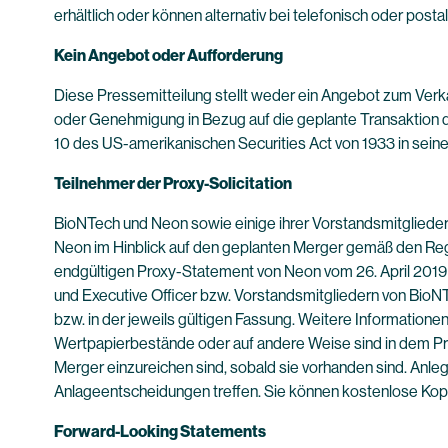
erhältlich oder können alternativ bei telefonisch oder pos
Kein Angebot oder Aufforderung
Diese Pressemitteilung stellt weder ein Angebot zum Ver
oder Genehmigung in Bezug auf die geplante Transaktion d
10 des US-amerikanischen Securities Act von 1933 in seine
Teilnehmer der Proxy-Solicitation
BioNTech und Neon sowie einige ihrer Vorstandsmitglieder b
Neon im Hinblick auf den geplanten Merger gemäß den Reg
endgültigen Proxy-Statement von Neon vom 26. April 2019 f
und Executive Officer bzw. Vorstandsmitgliedern von BioNT
bzw. in der jeweils gültigen Fassung. Weitere Informatione
Wertpapierbestände oder auf andere Weise sind in dem Pro
Merger einzureichen sind, sobald sie vorhanden sind. Anle
Anlageentscheidungen treffen. Sie können kostenlose Ko
Forward-Looking Statements