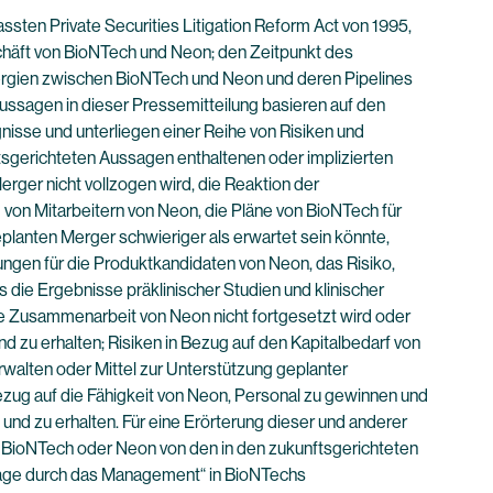
ten Private Securities Litigation Reform Act von 1995,
schäft von BioNTech und Neon; den Zeitpunkt des
nergien zwischen BioNTech und Neon und deren Pipelines
Aussagen in dieser Pressemitteilung basieren auf den
isse und unterliegen einer Reihe von Risiken und
ftsgerichteten Aussagen enthaltenen oder implizierten
erger nicht vollzogen wird, die Reaktion der
von Mitarbeitern von Neon, die Pläne von BioNTech für
lanten Merger schwieriger als erwartet sein könnte,
ungen für die Produktkandidaten von Neon, das Risiko,
 die Ergebnisse präklinischer Studien und klinischer
ie Zusammenarbeit von Neon nicht fortgesetzt wird oder
nd zu erhalten; Risiken in Bezug auf den Kapitalbedarf von
rwalten oder Mittel zur Unterstützung geplanter
Bezug auf die Fähigkeit von Neon, Personal zu gewinnen und
 und zu erhalten. Für eine Erörterung dieser und anderer
on BioNTech oder Neon von den in den zukunftsgerichteten
slage durch das Management“ in BioNTechs