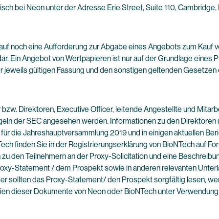
talisch bei Neon unter der Adresse Erie Street, Suite 110, Cambridg
kauf noch eine Aufforderung zur Abgabe eines Angebots zum Kauf
ar. Ein Angebot von Wertpapieren ist nur auf der Grundlage eines 
r jeweils gültigen Fassung und den sonstigen geltenden Gesetzen e
zw. Direktoren, Executive Officer, leitende Angestellte und Mitarbe
eln der SEC angesehen werden. Informationen zu den Direktoren un
ür die Jahreshauptversammlung 2019 und in einigen aktuellen Beri
ech finden Sie in der Registrierungserklärung von BioNTech auf Fo
n zu den Teilnehmern an der Proxy-Solicitation und eine Beschreibun
xy-Statement / dem Prospekt sowie in anderen relevanten Unterla
ger sollten das Proxy-Statement/ den Prospekt sorgfältig lesen, we
pien dieser Dokumente von Neon oder BioNTech unter Verwendung