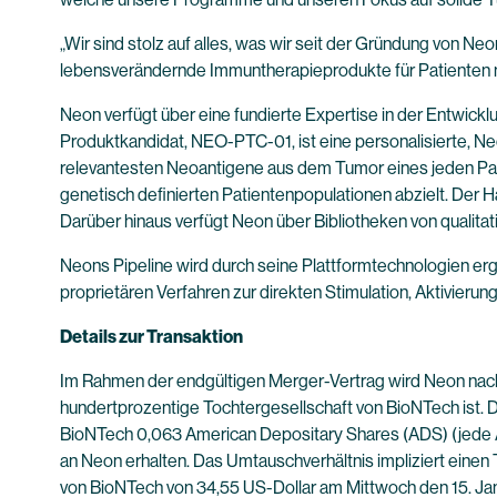
„Wir sind stolz auf alles, was wir seit der Gründung von 
lebensverändernde Immuntherapieprodukte für Patienten m
Neon verfügt über eine fundierte Expertise in der Entwick
Produktkandidat, NEO-PTC-01, ist eine personalisierte, N
relevantesten Neoantigene aus dem Tumor eines jeden Pat
genetisch definierten Patientenpopulationen abzielt. Der
Darüber hinaus verfügt Neon über Bibliotheken von quali
Neons Pipeline wird durch seine Plattformtechnologien er
proprietären Verfahren zur direkten Stimulation, Aktivie
Details zur Transaktion
Im Rahmen der endgültigen Merger-Vertrag wird Neon nach 
hundertprozentige Tochtergesellschaft von BioNTech ist.
BioNTech 0,063 American Depositary Shares (ADS) (jede A
an Neon erhalten. Das Umtauschverhältnis impliziert einen
von BioNTech von 34,55 US-Dollar am Mittwoch den 15. Ja