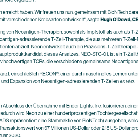
Neon erreicht haben. Wir freuen uns nun, gemeinsam mit BioNTech da
it verschiedenen Krebsarten entwickelt“, sagte
Hugh O’Dowd
, C
lung von Neoantigen-Therapien, sowohl als Impfstoff als auch als T
eoantigen-adressierende T-Zell-Therapie, die aus mehreren T-Zell-
ienten abzielt. Neon entwickelt auch ein Präzisions-T-Zelltherap
 Hauptproduktkandidat dieses Ansatzes, NEO-STC-01, ist ein T-Zell
tativ hochwertigen TCRs, die verschiedene gemeinsame Neoantigen
gänzt, einschließlich RECON®, einer durch maschinelles Lernen unt
rung und Expansion von Neoantigen-adressierenden T-Zellen
ex vivo
.
Abschluss der Übernahme mit Endor Lights, Inc. fusionieren, ein
 Dadurch wird Neon zu einer hundertprozentigen Tochtergesellscha
DS repräsentiert eine Stammaktie von BioNTech) ausgeben, welche
 Transaktionswert von 67 Millionen US-Dollar oder 2,18 US-Dollar 
nuar 2020.