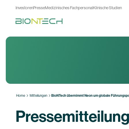
Investoren
Presse
Medizinisches Fachpersonal
Klinische Studien
Home
Mitteilungen
BioNTech übernimmt Neon um globale Führungsposi
Pressemitteilun