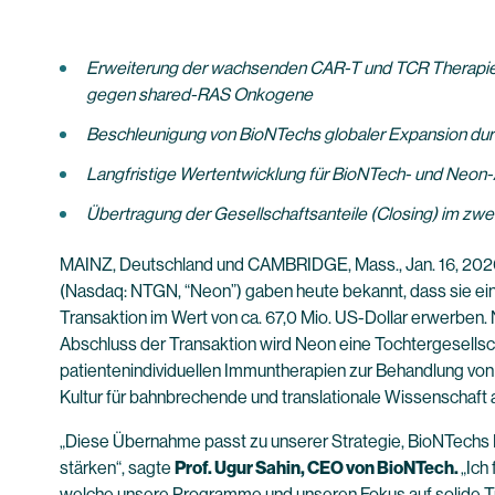
Erweiterung der wachsenden CAR-T und TCR Therapie-Pi
gegen shared-RAS Onkogene
Beschleunigung von BioNTechs globaler Expansion du
Langfristige Wertentwicklung für BioNTech- und Neon
Übertragung der Gesellschaftsanteile (Closing) im zwei
MAINZ, Deutschland und CAMBRIDGE, Mass., Jan. 16, 20
(Nasdaq: NTGN, “Neon”) gaben heute bekannt, dass sie ei
Transaktion im Wert von ca. 67,0 Mio. US-Dollar erwerben.
Abschluss der Transaktion wird Neon eine Tochtergesellsc
patientenindividuellen Immuntherapien zur Behandlung von
Kultur für bahnbrechende und translationale Wissenschaft
„Diese Übernahme passt zu unserer Strategie, BioNTechs 
stärken“, sagte
Prof. Ugur Sahin, CEO von BioNTech.
„Ich
welche unsere Programme und unseren Fokus auf solide 