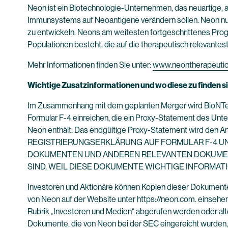
Neon ist ein Biotechnologie-Unternehmen, das neuartige, a
Immunsystems auf Neoantigene verändern sollen. Neon nut
zu entwickeln. Neons am weitesten fortgeschrittenes Prog
Populationen besteht, die auf die therapeutisch relevante
Mehr Informationen finden Sie unter:
www.neontherapeuti
Wichtige Zusatzinformationen und wo diese zu finden s
Im Zusammenhang mit dem geplanten Merger wird BioNTech 
Formular F-4 einreichen, die ein Proxy-Statement des U
Neon enthält. Das endgültige Proxy-Statement wird d
REGISTRIERUNGSERKLÄRUNG AUF FORMULAR F-4 U
DOKUMENTEN UND ANDEREN RELEVANTEN DOKUMENT
SIND, WEIL DIESE DOKUMENTE WICHTIGE INFORMA
Investoren und Aktionäre können Kopien dieser Dokumente
von Neon auf der Website unter https://neon.com. einsehe
Rubrik „Investoren und Medien“ abgerufen werden oder alte
Dokumente, die von Neon bei der SEC eingereicht wurden, 