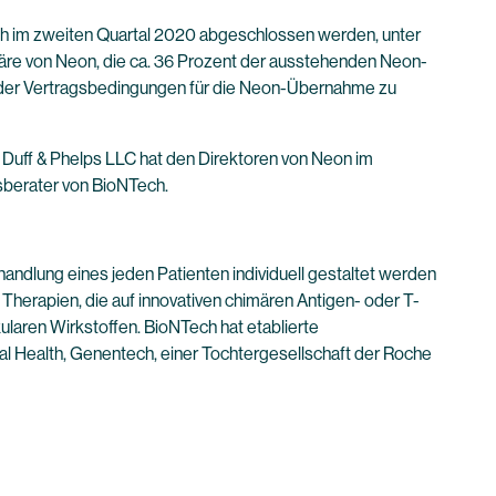
ch im zweiten Quartal 2020 abgeschlossen werden, unter
äre von Neon, die ca. 36 Prozent der ausstehenden Neon-
ng der Vertragsbedingungen für die Neon-Übernahme zu
 Duff & Phelps LLC hat den Direktoren von Neon im
tsberater von BioNTech.
ndlung eines jeden Patienten individuell gestaltet werden
Therapien, die auf innovativen chimären Antigen- oder T-
laren Wirkstoffen. BioNTech hat etablierte
l Health, Genentech, einer Tochtergesellschaft der Roche