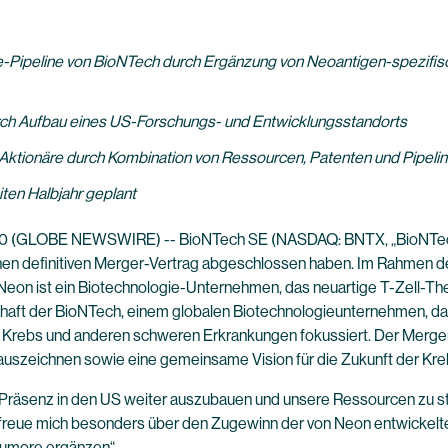
peline von BioNTech durch Ergänzung von Neoantigen-spezifischen
rch Aufbau eines US-Forschungs- und Entwicklungsstandorts
-Aktionäre durch Kombination von Ressourcen, Patenten und Pipe
ten Halbjahr geplant
20 (GLOBE NEWSWIRE) -- BioNTech SE (NASDAQ: BNTX, „BioNTech“
nen definitiven Merger-Vertrag abgeschlossen haben. Im Rahmen de
 Neon ist ein Biotechnologie-Unternehmen, das neuartige T-Zell-Th
haft der BioNTech, einem globalen Biotechnologieunternehmen, das 
 Krebs und anderen schweren Erkrankungen fokussiert. Der Merger w
 auszeichnen sowie eine gemeinsame Vision für die Zukunft der Kre
Präsenz in den US weiter auszubauen und unsere Ressourcen zu st
 freue mich besonders über den Zugewinn der von Neon entwickelt
Tumore ergänzen“.