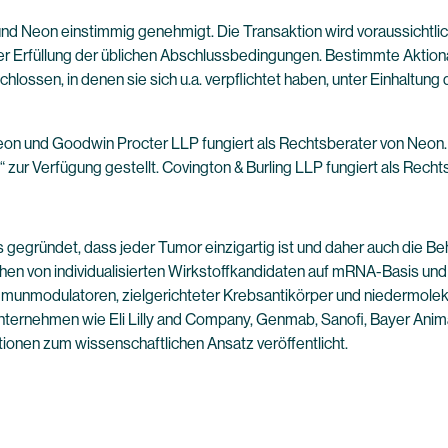
nd Neon einstimmig genehmigt. Die Transaktion wird voraussichtli
 Erfüllung der üblichen Abschlussbedingungen. Bestimmte Aktion
lossen, in denen sie sich u.a. verpflichtet haben, unter Einhaltu
Neon und Goodwin Procter LLP fungiert als Rechtsberater von Neon.
zur Verfügung gestellt. Covington & Burling LLP fungiert als Rech
gründet, dass jeder Tumor einzigartig ist und daher auch die Beha
en von individualisierten Wirkstoffkandidaten auf mRNA-Basis und 
munmodulatoren, zielgerichteter Krebsantikörper und niedermoleku
ternehmen wie Eli Lilly and Company, Genmab, Sanofi, Bayer Anima
ionen zum wissenschaftlichen Ansatz veröffentlicht.