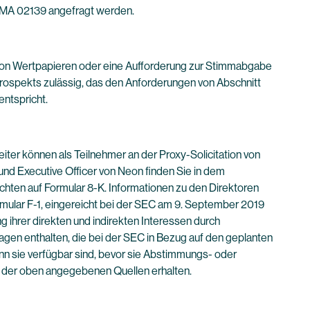
e, MA 02139 angefragt werden.
 von Wertpapieren oder eine Aufforderung zur Stimmabgabe
Prospekts zulässig, das den Anforderungen von Abschnitt
ntspricht.
iter können als Teilnehmer an der Proxy-Solicitation von
d Executive Officer von Neon finden Sie in dem
chten auf Formular 8-K. Informationen zu den Direktoren
rmular F-1, eingereicht bei der SEC am 9. September 2019
g ihrer direkten und indirekten Interessen durch
gen enthalten, die bei der SEC in Bezug auf den geplanten
nn sie verfügbar sind, bevor sie Abstimmungs- oder
 der oben angegebenen Quellen erhalten.