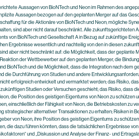
gerichtete Aussagen von BioNTech und Neon im Rahmen des angepass
er implizite Aussagen bezogen auf den geplanten Merger auf das Ge
tschaffung für die Aktionäre von BioNTech und Neon; mögliche Sy
lten, sind aber nicht darauf beschränkt. Alle zukunftsgerichteten 
 von BioNTech und Gesellschaft A in Bezug auf zukünftige Ereign
ichen Ergebnisse wesentlich und nachteilig von den in diesen zukun
nd aber nicht beschränkt auf: die Möglichkeit, dass der geplante M
Reaktion der Wettbewerber auf den geplanten Merger, die Bindung 
 BioNTech und die Möglichkeit, dass die Integration nach dem gep
t und die Durchführung von Studien und andere Entwicklungsanforder
cht erfolgreich entwickelt und vermarktet werden; das Risiko, dass
 zukünftigen Studien oder Versuchen geschieht; das Risiko, dass d
on Neon, die Position des geistigen Eigentums von Neon zu schützen u
, einschließlich der Fähigkeit von Neon, die Betriebskosten zu ve
 strategischer alternativer Transaktionen zu erhalten; Risiken in 
nzgeber von Neon, ihre Position des geistigen Eigentums zu schützen
en, die dazu führen könnten, dass die tatsächlichen Ergebnisse v
sikofaktoren“ und „Diskussion und Analyse der Finanz- und Ertrag