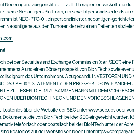
uf Neoantigene ausgerichtete T-Zell-Therapien entwickelt, die di
zt seine Neoantigen-Plattform, um sowohl personalisierte als auc
ramm ist NEO-PTC-01, ein personalisierter, neoantigen-gerichteter
sten Neoantigene aus den Tumoren der einzelnen Patienten abzielen
cs.com
ind
bei der Securities and Exchange Commission (der „SEC“) eine Reg
nternehmens A und einen Börsenprospekt von BioNTech sowie event
en Anteilseignern des Unternehmens A zugesandt. INVESTOREN U
ND DAS PROXY-STATEMENT / DEN PROSPEKT SOWIE ÄNDER
E ZU LESEN, DIE IM ZUSAMMENHANG MIT DEM VORGESCHL
TIONEN ÜBER BIONTECH, NEON UND DEN VORGESCHLAGENE
 kostenlos über die Website der SEC unter www.sec.gov oder von 
n. Dokumente, die von BioNTech bei der SEC eingereicht wurden, k
rnativ telefonisch oder postalisch bei der BioNTech unter der Adr
sind kostenlos auf der Website von Neon unter https://companyath