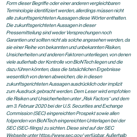
Form dieser Begriffe oder einer anderen vergleichbaren
Terminologie identifiziert werden, allerdings müssen nicht
alle zukunftsgerichteten Aussagen diese Wörter enthalten.
Die zukunftsgerichteten Aussagen in dieser
Pressemitteilung sind weder Versprechungen noch
Garantien und sollten nicht als solche angesehen werden, da
sie einer Reihe von bekannten und unbekannten Risiken,
Unsicherheiten und anderen Faktoren unterliegen, von denen
viele außerhalb der Kontrolle von BioNTech liegen und die
dazu führen könnten, dass die tatsächlichen Ergebnisse
wesentlich von denen abweichen, die in diesen
zukunftsgerichteten Aussagen ausdrücklich oder implizit
zum Ausdruck gebracht werden. Dem Leser wird empfohlen
die Risiken und Unsicherheiten unter „Risk Factors“ und dem
am 3. Februar 2020 bei der U.S. Securities and Exchange
Commission (SEC) eingereichten Prospekt sowie allen
folgenden von BioNTech eingereichten Unterlagen bei der
SEC (SEC-filings) zu sichten. Diese sind auf der SEC
Webseite unter
https://www.sec.gov/
verfügbar. Außerhalb