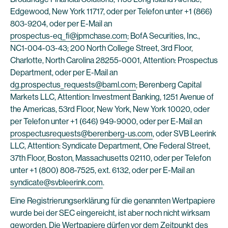
Edgewood, New York 11717, oder per Telefon unter +1 (866)
803-9204, oder per E-Mail an
prospectus-eq_fi@jpmchase.com
; BofA Securities, Inc.,
NC1-004-03-43; 200 North College Street, 3rd Floor,
Charlotte, North Carolina 28255-0001, Attention: Prospectus
Department, oder per E-Mail an
dg.prospectus_requests@baml.com
; Berenberg Capital
Markets LLC, Attention: Investment Banking, 1251 Avenue of
the Americas, 53rd Floor, New York, New York 10020, oder
per Telefon unter +1 (646) 949-9000, oder per E-Mail an
prospectusrequests@berenberg-us.com
, oder SVB Leerink
LLC, Attention: Syndicate Department, One Federal Street,
37th Floor, Boston, Massachusetts 02110, oder per Telefon
unter +1 (800) 808-7525, ext. 6132, oder per E-Mail an
syndicate@svbleerink.com
.
Eine Registrierungserklärung für die genannten Wertpapiere
wurde bei der SEC eingereicht, ist aber noch nicht wirksam
geworden. Die Wertpapiere dürfen vor dem Zeitpunkt des