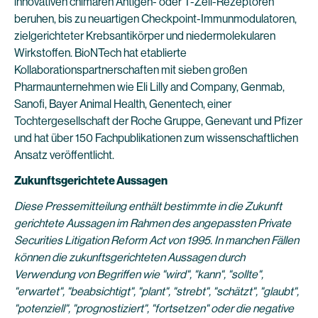
innovativen chimären Antigen- oder T-Zell-Rezeptoren
beruhen, bis zu neuartigen Checkpoint-Immunmodulatoren,
zielgerichteter Krebsantikörper und niedermolekularen
Wirkstoffen. BioNTech hat etablierte
Kollaborationspartnerschaften mit sieben großen
Pharmaunternehmen wie Eli Lilly and Company, Genmab,
Sanofi, Bayer Animal Health, Genentech, einer
Tochtergesellschaft der Roche Gruppe, Genevant und Pfizer
und hat über 150 Fachpublikationen zum wissenschaftlichen
Ansatz veröffentlicht.
Zukunftsgerichtete Aussagen
Diese Pressemitteilung enthält bestimmte in die Zukunft
gerichtete Aussagen im Rahmen des angepassten Private
Securities Litigation Reform Act von 1995. In manchen Fällen
können die zukunftsgerichteten Aussagen durch
Verwendung von Begriffen wie "wird", "kann", "sollte",
"erwartet", "beabsichtigt", "plant", "strebt", "schätzt", "glaubt",
"potenziell", "prognostiziert", "fortsetzen" oder die negative