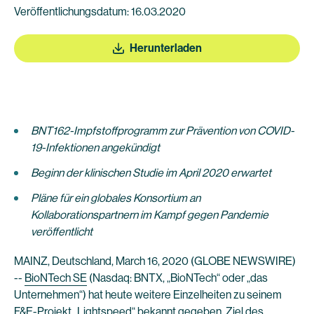
Veröffentlichungsdatum: 16.03.2020
Herunterladen
BNT162-Impfstoffprogramm zur Prävention von COVID-
19-Infektionen angekündigt
Beginn der klinischen Studie im April 2020 erwartet
Pläne für ein globales Konsortium an
Kollaborationspartnern im Kampf gegen Pandemie
veröffentlicht
MAINZ, Deutschland, March 16, 2020 (GLOBE NEWSWIRE)
--
BioNTech SE
(Nasdaq: BNTX, „BioNTech“ oder „das
Unternehmen“) hat heute weitere Einzelheiten zu seinem
F&E-Projekt „Lightspeed“ bekannt gegeben. Ziel des