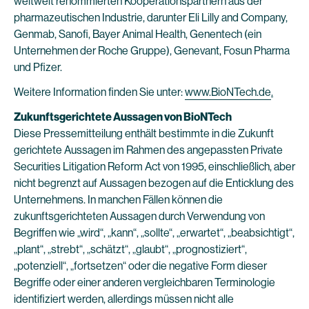
weltweit renommierten Kooperationspartnern aus der
pharmazeutischen Industrie, darunter Eli Lilly and Company,
Genmab, Sanofi, Bayer Animal Health, Genentech (ein
Unternehmen der Roche Gruppe), Genevant, Fosun Pharma
und Pfizer.
Weitere Information finden Sie unter:
www.BioNTech.de
.
Zukunftsgerichtete Aussagen von BioNTech
Diese Pressemitteilung enthält bestimmte in die Zukunft
gerichtete Aussagen im Rahmen des angepassten Private
Securities Litigation Reform Act von 1995, einschließlich, aber
nicht begrenzt auf Aussagen bezogen auf die Enticklung des
Unternehmens. In manchen Fällen können die
zukunftsgerichteten Aussagen durch Verwendung von
Begriffen wie „wird“, „kann“, „sollte“, „erwartet“, „beabsichtigt“,
„plant“, „strebt“, „schätzt“, „glaubt“, „prognostiziert“,
„potenziell“, „fortsetzen“ oder die negative Form dieser
Begriffe oder einer anderen vergleichbaren Terminologie
identifiziert werden, allerdings müssen nicht alle