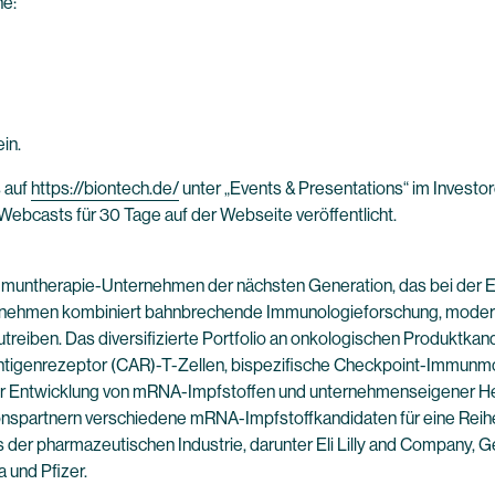
he:
in.
 auf
https://biontech.de/
unter „Events & Presentations“ im Investor
Webcasts für 30 Tage auf der Webseite veröffentlicht.
muntherapie-Unternehmen der nächsten Generation, das bei der En
ternehmen kombiniert bahnbrechende Immunologieforschung, modern
reiben. Das diversifizierte Portfolio an onkologischen Produktkand
tigenrezeptor (CAR)-T-Zellen, bispezifische Checkpoint-Immunmod
der Entwicklung von mRNA-Impfstoffen und unternehmenseigener He
ionspartnern verschiedene mRNA-Impfstoffkandidaten für eine Reihe
der pharmazeutischen Industrie, darunter Eli Lilly and Company, G
 und Pfizer.