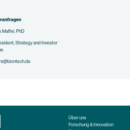
oranfragen
 Maffei, PhD
esident, Strategy and Investor
ns
ors@biontech.de
Über uns
Forschung & Innovation