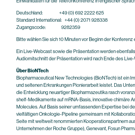
Einwahldaten für die Telefonkonferenz in englischer Sprac
Deutschland: +49 (0) 692 2222 625
Standard International: +44 (0) 2071 928338
Zugangscode: 9282359
Bitte wählen Sie sich 10 Minuten vor Beginn der Konferenz e
Ein Live-Webcast sowie die Präsentation werden ebenfalls
Audiomitschnitt der Präsentation wird nach Ende des Live-
Über BioNTech
Biopharmaceutical New Technologies (BioNTech) ist ein Im
und seltenen Erkrankungen Pionierarbeit leistet. Das Un
die Entwicklung neuartiger Biopharmazeutika rasch voranzut
shelf-Medikamente auf mRNA-Basis, innovative chimäre An
Molecules. Auf Basis seiner umfassenden Expertise bei 
vielfältigen Onkologie-Pipeline gemeinsam mit Kollaborat
Seite mit weltweit renommierten Kooperationspartnern aus 
Unternehmen der Roche Gruppe), Genevant, Fosun Pharma