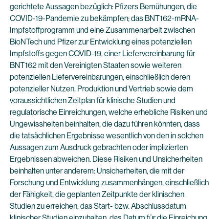
gerichtete Aussagen bezüglich: Pfizers Bemühungen, die
COVID-19-Pandemie zu bekämpfen; das BNT162-mRNA-
Impfstoffprogramm und eine Zusammenarbeit zwischen
BioNTech und Pfizer zur Entwicklung eines potenziellen
Impfstoffs gegen COVID-19, einer Liefervereinbarung für
BNT162 mit den Vereinigten Staaten sowie weiteren
potenziellen Liefervereinbarungen, einschließlich deren
potenzieller Nutzen, Produktion und Vertrieb sowie dem
voraussichtlichen Zeitplan für klinische Studien und
regulatorische Einreichungen, welche erhebliche Risiken und
Ungewissheiten beinhalten, die dazu führen könnten, dass
die tatsächlichen Ergebnisse wesentlich von den in solchen
Aussagen zum Ausdruck gebrachten oder implizierten
Ergebnissen abweichen. Diese Risiken und Unsicherheiten
beinhalten unter anderem: Unsicherheiten, die mit der
Forschung und Entwicklung zusammenhängen, einschließlich
der Fähigkeit, die geplanten Zeitpunkte der klinischen
Studien zu erreichen, das Start- bzw. Abschlussdatum
klinischer Studien einzuhalten, das Datum für die Einreichung