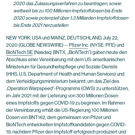
2020 das Zulassungsverfahren zu beantragen, sowie
weltweit bis zu 100 Millionen Impfstoffdosen bis Ende
2020 sowie potenziell über 1,3 Milliarden Impfstoffdosen
bis Ende 2021 herzustellen
NEW YORK, USA und MAINZ, DEUTSCHLAND, July 22,
2020 (GLOBE NEWSWIRE) --
Pfizer Inc
. (NYSE: PFE) und
BioNTech SE
(Nasdaq: BNTX, „BioNTech”) gaben heute den
Abschluss einer Vereinbarung mit dem US-amerikanischen
Ministerium für Gesundheitspflege und Soziale Dienste
(HHS, U.S. Department of Health and Human Services) und
dem Verteidigungsministerium bekannt, um das Ziel des
„Operation Warpspeed“-Programms (OWS) zu unterstützen,
im Jahr 2021 mit der Lieferung von 300 Millionen Dosen
eines Impfstoffs gegen COVID-19 zu beginnen. Im Rahmen
der Vereinbarung erhält die US-Regierung 100 Millionen
Dosen von BNT162, dem gemeinsam von Pfizer und
BioNTech entwickelten Impfstoffkandidaten gegen COVID-
19, nachdem Pfizer den Impfstoff erfolgreich produziert und