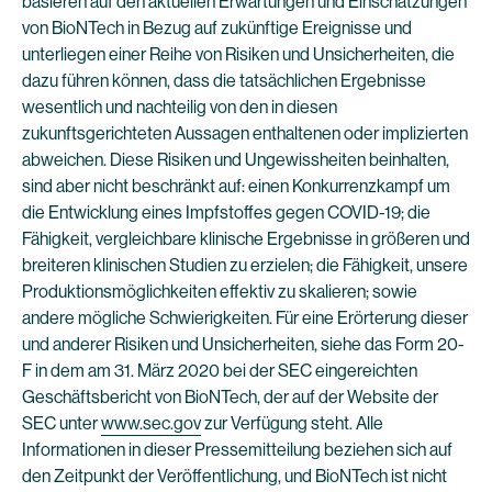
basieren auf den aktuellen Erwartungen und Einschätzungen
von BioNTech in Bezug auf zukünftige Ereignisse und
unterliegen einer Reihe von Risiken und Unsicherheiten, die
dazu führen können, dass die tatsächlichen Ergebnisse
wesentlich und nachteilig von den in diesen
zukunftsgerichteten Aussagen enthaltenen oder implizierten
abweichen. Diese Risiken und Ungewissheiten beinhalten,
sind aber nicht beschränkt auf: einen Konkurrenzkampf um
die Entwicklung eines Impfstoffes gegen COVID-19; die
Fähigkeit, vergleichbare klinische Ergebnisse in größeren und
breiteren klinischen Studien zu erzielen; die Fähigkeit, unsere
Produktionsmöglichkeiten effektiv zu skalieren; sowie
andere mögliche Schwierigkeiten. Für eine Erörterung dieser
und anderer Risiken und Unsicherheiten, siehe das Form 20-
F in dem am 31. März 2020 bei der SEC eingereichten
Geschäftsbericht von BioNTech, der auf der Website der
SEC unter
www.sec.gov
zur Verfügung steht. Alle
Informationen in dieser Pressemitteilung beziehen sich auf
den Zeitpunkt der Veröffentlichung, und BioNTech ist nicht