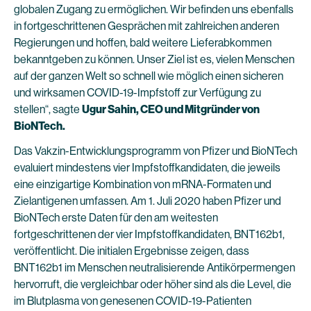
globalen Zugang zu ermöglichen. Wir befinden uns ebenfalls
in fortgeschrittenen Gesprächen mit zahlreichen anderen
Regierungen und hoffen, bald weitere Lieferabkommen
bekanntgeben zu können. Unser Ziel ist es, vielen Menschen
auf der ganzen Welt so schnell wie möglich einen sicheren
und wirksamen COVID-19-Impfstoff zur Verfügung zu
stellen“, sagte
Ugur Sahin, CEO und Mitgründer von
BioNTech.
Das Vakzin-Entwicklungsprogramm von Pfizer und BioNTech
evaluiert mindestens vier Impfstoffkandidaten, die jeweils
eine einzigartige Kombination von mRNA-Formaten und
Zielantigenen umfassen. Am 1. Juli 2020 haben Pfizer und
BioNTech erste Daten für den am weitesten
fortgeschrittenen der vier Impfstoffkandidaten, BNT162b1,
veröffentlicht. Die initialen Ergebnisse zeigen, dass
BNT162b1 im Menschen neutralisierende Antikörpermengen
hervorruft, die vergleichbar oder höher sind als die Level, die
im Blutplasma von genesenen COVID-19-Patienten