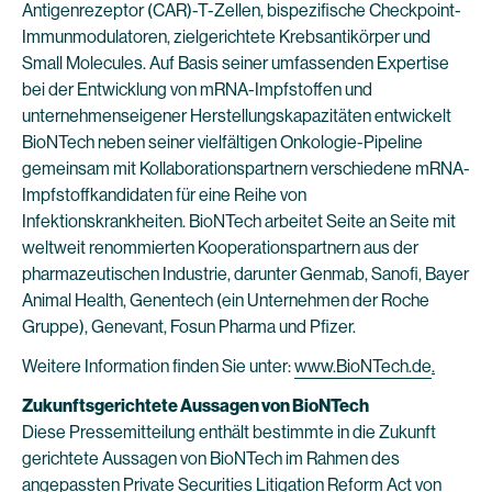
Antigenrezeptor (CAR)-T-Zellen, bispezifische Checkpoint-
Immunmodulatoren, zielgerichtete Krebsantikörper und
Small Molecules. Auf Basis seiner umfassenden Expertise
bei der Entwicklung von mRNA-Impfstoffen und
unternehmenseigener Herstellungskapazitäten entwickelt
BioNTech neben seiner vielfältigen Onkologie-Pipeline
gemeinsam mit Kollaborationspartnern verschiedene mRNA-
Impfstoffkandidaten für eine Reihe von
Infektionskrankheiten. BioNTech arbeitet Seite an Seite mit
weltweit renommierten Kooperationspartnern aus der
pharmazeutischen Industrie, darunter Genmab, Sanofi, Bayer
Animal Health, Genentech (ein Unternehmen der Roche
Gruppe), Genevant, Fosun Pharma und Pfizer.
Weitere Information finden Sie unter:
www.BioNTech.de
.
Zukunftsgerichtete Aussagen von BioNTech
Diese Pressemitteilung enthält bestimmte in die Zukunft
gerichtete Aussagen von BioNTech im Rahmen des
angepassten Private Securities Litigation Reform Act von