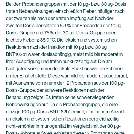
Bei den Probandengruppen mit der 10 µg- bzw. 30 µg-Dosis
traten Nebenwirkungen, einschließlich Fieber, häufiger nach
der zweiten als nach der ersten Impfung auf. Nach der
zweiten Dosis berichteten 8,3 % der Probanden der 10 µg-
Dosis-Gruppe und 75 % der 30 µg-Dosis-Gruppe über
leichtes Fieber ≥ 38.0 °C. Die lokalen und systemischen
Reaktionen nach der Injektion mit 10 µg bzw. 30 µg
BNT162b1 waren dosisabhängig, meist mild bis moderat in
ihrer Ausprägung und traten nur kurzzeitig auf. Die am
häufigsten vorkommende lokale Reaktion war ein Schmerz
an der Einstichstelle. Diese war mild bis moderat ausgeprägt,
mit Ausnahme von einem der 12 Probanden aus der 100 µg-
Dosis-Gruppe, der schwere Reaktionen nach der
Behandlung zeigte. Es traten keine schwerwiegenden
Nebenwirkungen auf. Da die Probandengruppe, die eine
einzige 100 µg-Dosis BNT162b1 erhielt, eine höhere Anzahl
an lokalen und systemischen Reaktionen bei gleichzeitig
nicht-erhöhter Immunogenität im Vergleich mit der 30 µg-
Dosis-Kohorte aufwies, erhielten diese 12 Probanden keine