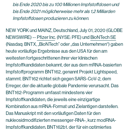
bis Ende 2020 bis zu 100 Millionen Impfstoffdosen und
bis Ende 2021 möglicherweise mehr als 1,2 Milliarden
Impfstoffdosen produzieren zu können.
NEW YORK und MAINZ, Deutschland, July 01, 2020 (GLOBE
NEWSWIRE) --
Pfizer Inc
. (NYSE: PFE) und
BioNTech SE
(Nasdaq: BNTX, „BioNTech” oder „das Unternehmen“) gaben
heute vorläufige Ergebnisse aus den USA für den am
weitesten fortgeschrittenen ihrer vier klinischen
Impfstoffkandidaten bekannt, der aus dem mRNA-basierten
Impfstoffprogramm BNT162, genannt Projekt Lightspeed,
stammt. BNT162 richtet sich gegen SARS-CoV-2, dem
Erreger, der die aktuelle globale Pandemie verursacht. Das
BNT162-Programm umfasst mindestens vier
Impfstoffkandidaten, die jeweils eine einzigartige
Kombination aus mRNA-Format und Zielantigen darstellen.
Das Manuskript mit den vorläufigen Daten für den
nukleosidmodifizierten messenger-RNA-, kurz modRNA-
Impfstoffkandidaten, BNT162b1, der für ein optimiertes