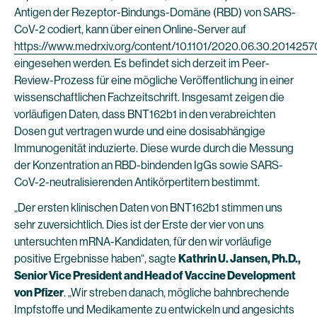
Antigen der Rezeptor-Bindungs-Domäne (RBD) von SARS-
CoV-2 codiert, kann über einen Online-Server auf
https://www.medrxiv.org/content/10.1101/2020.06.30.2014257
eingesehen werden. Es befindet sich derzeit im Peer-
Review-Prozess für eine mögliche Veröffentlichung in einer
wissenschaftlichen Fachzeitschrift. Insgesamt zeigen die
vorläufigen Daten, dass BNT162b1 in den verabreichten
Dosen gut vertragen wurde und eine dosisabhängige
Immunogenität induzierte. Diese wurde durch die Messung
der Konzentration an RBD-bindenden IgGs sowie SARS-
CoV-2-neutralisierenden Antikörpertitern bestimmt.
„Der ersten klinischen Daten von BNT162b1 stimmen uns
sehr zuversichtlich. Dies ist der Erste der vier von uns
untersuchten mRNA-Kandidaten, für den wir vorläufige
positive Ergebnisse haben“, sagte
Kathrin U. Jansen, Ph.D.,
Senior Vice President and Head of Vaccine Development
von Pfizer
. „Wir streben danach, mögliche bahnbrechende
Impfstoffe und Medikamente zu entwickeln und angesichts