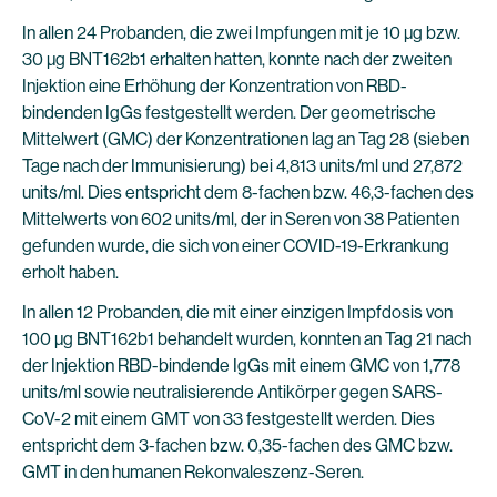
In allen 24 Probanden, die zwei Impfungen mit je 10 µg bzw.
30 µg BNT162b1 erhalten hatten, konnte nach der zweiten
Injektion eine Erhöhung der Konzentration von RBD-
bindenden IgGs festgestellt werden. Der geometrische
Mittelwert (GMC) der Konzentrationen lag an Tag 28 (sieben
Tage nach der Immunisierung) bei 4,813 units/ml und 27,872
units/ml. Dies entspricht dem 8-fachen bzw. 46,3-fachen des
Mittelwerts von 602 units/ml, der in Seren von 38 Patienten
gefunden wurde, die sich von einer COVID-19-Erkrankung
erholt haben.
In allen 12 Probanden, die mit einer einzigen Impfdosis von
100 µg BNT162b1 behandelt wurden, konnten an Tag 21 nach
der Injektion RBD-bindende IgGs mit einem GMC von 1,778
units/ml sowie neutralisierende Antikörper gegen SARS-
CoV-2 mit einem GMT von 33 festgestellt werden. Dies
entspricht dem 3-fachen bzw. 0,35-fachen des GMC bzw.
GMT in den humanen Rekonvaleszenz-Seren.