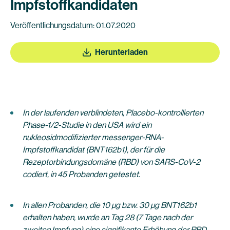
Impfstoffkandidaten
Veröffentlichungsdatum: 01.07.2020
Herunterladen
In der laufenden verblindeten, Placebo-kontrollierten
Phase-1/2-Studie in den USA wird ein
nukleosidmodifizierter messenger-RNA-
Impfstoffkandidat (BNT162b1), der für die
Rezeptorbindungsdomäne (RBD) von SARS-CoV-2
codiert, in 45 Probanden getestet.
In allen Probanden, die 10 µg bzw. 30 µg BNT162b1
erhalten haben, wurde an Tag 28 (7 Tage nach der
zweiten Impfung) eine signifikante Erhöhung der RBD-