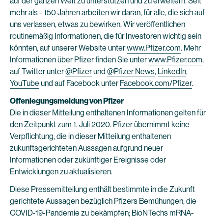
auf der ganzen Welt zu unterstützen und zu erweitern. Seit
mehr als - 150 Jahren arbeiten wir daran, für alle, die sich auf
uns verlassen, etwas zu bewirken. Wir veröffentlichen
routinemäßig Informationen, die für Investoren wichtig sein
könnten, auf unserer Website unter
www.Pfizer.com
. Mehr
Informationen über Pfizer finden Sie unter
www.Pfizer.com
,
auf Twitter unter
@Pfizer
und
@Pfizer News
,
LinkedIn
,
YouTube
und auf Facebook unter
Facebook.com/Pfizer
.
Offenlegungsmeldung von Pfizer
Die in dieser Mitteilung enthaltenen Informationen gelten für
den Zeitpunkt zum 1. Juli 2020. Pfizer übernimmt keine
Verpflichtung, die in dieser Mitteilung enthaltenen
zukunftsgerichteten Aussagen aufgrund neuer
Informationen oder zukünftiger Ereignisse oder
Entwicklungen zu aktualisieren.
Diese Pressemitteilung enthält bestimmte in die Zukunft
gerichtete Aussagen bezüglich Pfizers Bemühungen, die
COVID-19-Pandemie zu bekämpfen; BioNTechs mRNA-