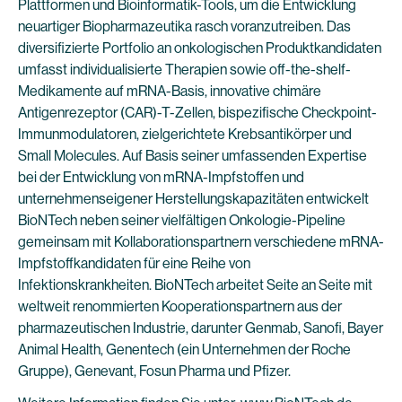
Plattformen und Bioinformatik-Tools, um die Entwicklung
neuartiger Biopharmazeutika rasch voranzutreiben. Das
diversifizierte Portfolio an onkologischen Produktkandidaten
umfasst individualisierte Therapien sowie off-the-shelf-
Medikamente auf mRNA-Basis, innovative chimäre
Antigenrezeptor (CAR)-T-Zellen, bispezifische Checkpoint-
Immunmodulatoren, zielgerichtete Krebsantikörper und
Small Molecules. Auf Basis seiner umfassenden Expertise
bei der Entwicklung von mRNA-Impfstoffen und
unternehmenseigener Herstellungskapazitäten entwickelt
BioNTech neben seiner vielfältigen Onkologie-Pipeline
gemeinsam mit Kollaborationspartnern verschiedene mRNA-
Impfstoffkandidaten für eine Reihe von
Infektionskrankheiten. BioNTech arbeitet Seite an Seite mit
weltweit renommierten Kooperationspartnern aus der
pharmazeutischen Industrie, darunter Genmab, Sanofi, Bayer
Animal Health, Genentech (ein Unternehmen der Roche
Gruppe), Genevant, Fosun Pharma und Pfizer.