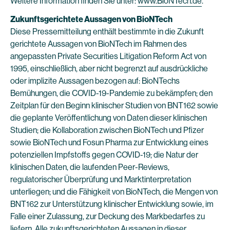
Weitere Information finden Sie unter:
www.BioNTech.de
.
Zukunftsgerichtete Aussagen von BioNTech
Diese Pressemitteilung enthält bestimmte in die Zukunft
gerichtete Aussagen von BioNTech im Rahmen des
angepassten Private Securities Litigation Reform Act von
1995, einschließlich, aber nicht begrenzt auf ausdrückliche
oder implizite Aussagen bezogen auf: BioNTechs
Bemühungen, die COVID-19-Pandemie zu bekämpfen; den
Zeitplan für den Beginn klinischer Studien von BNT162 sowie
die geplante Veröffentlichung von Daten dieser klinischen
Studien; die Kollaboration zwischen BioNTech und Pfizer
sowie BioNTech und Fosun Pharma zur Entwicklung eines
potenziellen Impfstoffs gegen COVID-19; die Natur der
klinischen Daten, die laufenden Peer-Reviews,
regulatorischer Überprüfung und Marktinterpretation
unterliegen; und die Fähigkeit von BioNTech, die Mengen von
BNT162 zur Unterstützung klinischer Entwicklung sowie, im
Falle einer Zulassung, zur Deckung des Markbedarfes zu
liefern. Alle zukunftsgerichteten Aussagen in dieser