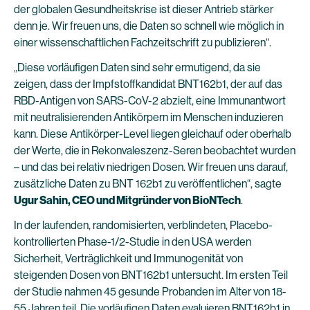
der globalen Gesundheitskrise ist dieser Antrieb stärker
denn je. Wir freuen uns, die Daten so schnell wie möglich in
einer wissenschaftlichen Fachzeitschrift zu publizieren“.
„Diese vorläufigen Daten sind sehr ermutigend, da sie
zeigen, dass der Impfstoffkandidat BNT162b1, der auf das
RBD-Antigen von SARS-CoV-2 abzielt, eine Immunantwort
mit neutralisierenden Antikörpern im Menschen induzieren
kann. Diese Antikörper-Level liegen gleichauf oder oberhalb
der Werte, die in Rekonvaleszenz-Seren beobachtet wurden
– und das bei relativ niedrigen Dosen. Wir freuen uns darauf,
zusätzliche Daten zu BNT 162b1 zu veröffentlichen“, sagte
Ugur Sahin, CEO und Mitgründer von BioNTech
.
In der laufenden, randomisierten, verblindeten, Placebo-
kontrollierten Phase-1/2-Studie in den USA werden
Sicherheit, Verträglichkeit und Immunogenität von
steigenden Dosen von BNT162b1 untersucht. Im ersten Teil
der Studie nahmen 45 gesunde Probanden im Alter von 18-
55 Jahren teil. Die vorläufigen Daten evaluieren BNT162b1 in