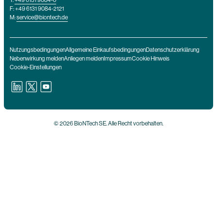
T:
+49 6131 9084-0
F: +49 6131 9084-2121
M:
service@biontech.de
Nutzungsbedingungen
Allgemeine Einkaufsbedingungen
Datenschutzerklärung
Nebenwirkung melden
Anliegen melden
Impressum
Cookie Hinweis
Cookie-Einstellungen
© 2026 BioNTech SE. Alle Recht vorbehalten.