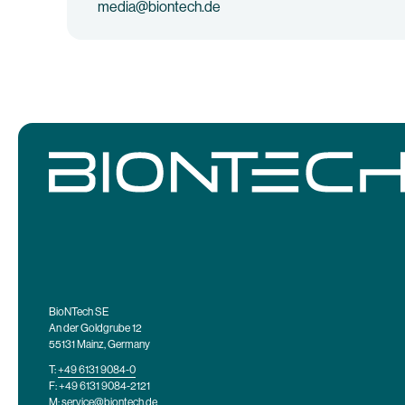
media@biontech.de
BioNTech SE
An der Goldgrube 12
55131 Mainz, Germany
T:
+49 6131 9084-0
F: +49 6131 9084-2121
M:
service@biontech.de