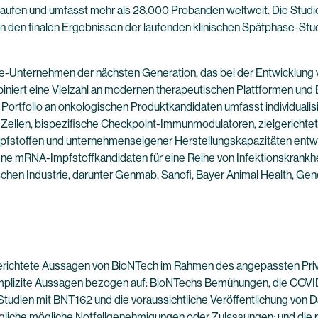
elaufen und umfasst mehr als 28.000 Probanden weltweit. Die Studie
on den finalen Ergebnissen der laufenden klinischen Spätphase-Stu
e-Unternehmen der nächsten Generation, das bei der Entwicklung 
niert eine Vielzahl an modernen therapeutischen Plattformen und B
e Portfolio an onkologischen Produktkandidaten umfasst individual
ellen, bispezifische Checkpoint-Immunmodulatoren, zielgerichtete
stoffen und unternehmenseigener Herstellungskapazitäten entwic
ne mRNA-Impfstoffkandidaten für eine Reihe von Infektionskrankhei
hen Industrie, darunter Genmab, Sanofi, Bayer Animal Health, G
gerichtete Aussagen von BioNTech im Rahmen des angepassten Privat
er implizite Aussagen bezogen auf: BioNTechs Bemühungen, die COV
tudien mit BNT162 und die voraussichtliche Veröffentlichung von Da
egliche mögliche Notfallgenehmigungen oder Zulassungen; und die 