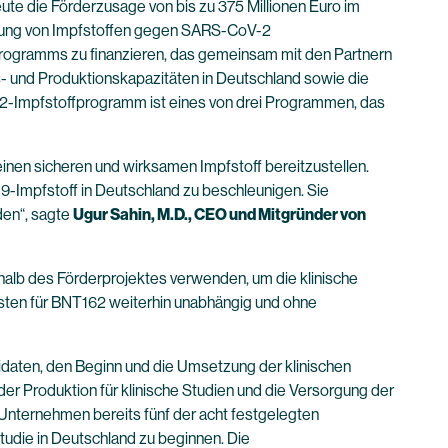
e die Förderzusage von bis zu 375 Millionen Euro im
lung von Impfstoffen gegen SARS-CoV-2
rogramms zu finanzieren, das gemeinsam mit den Partnern
- und Produktionskapazitäten in Deutschland sowie die
62-Impfstoffprogramm ist eines von drei Programmen, das
 einen sicheren und wirksamen Impfstoff bereitzustellen.
19-Impfstoff in Deutschland zu beschleunigen. Sie
den“, sagte
Ugur Sahin, M.D., CEO und Mitgründer von
alb des Förderprojektes verwenden, um die klinische
kosten für BNT162 weiterhin unabhängig und ohne
daten, den Beginn und die Umsetzung der klinischen
der Produktion für klinische Studien und die Versorgung der
s Unternehmen bereits fünf der acht festgelegten
Studie in Deutschland zu beginnen. Die