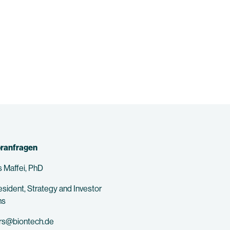
oranfragen
 Maffei, PhD
esident, Strategy and Investor
ns
ors@biontech.de