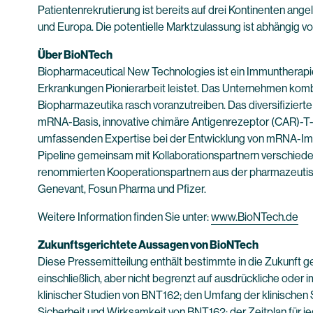
Patientenrekrutierung ist bereits auf drei Kontinenten ang
und Europa. Die potentielle Marktzulassung ist abhängig v
Über BioNTech
Biopharmaceutical New Technologies ist ein Immuntherapi
Erkrankungen Pionierarbeit leistet. Das Unternehmen kombi
Biopharmazeutika rasch voranzutreiben. Das diversifiziert
mRNA-Basis, innovative chimäre Antigenrezeptor (CAR)-T-Z
umfassenden Expertise bei der Entwicklung von mRNA-Impf
Pipeline gemeinsam mit Kollaborationspartnern verschiede
renommierten Kooperationspartnern aus der pharmazeutisc
Genevant, Fosun Pharma und Pfizer.
Weitere Information finden Sie unter:
www.BioNTech.de
Zukunftsgerichtete Aussagen von BioNTech
Diese Pressemitteilung enthält bestimmte in die Zukunft 
einschließlich, aber nicht begrenzt auf ausdrückliche od
klinischer Studien von BNT162; den Umfang der klinischen S
Sicherheit und Wirksamkeit von BNT162; der Zeitplan für j