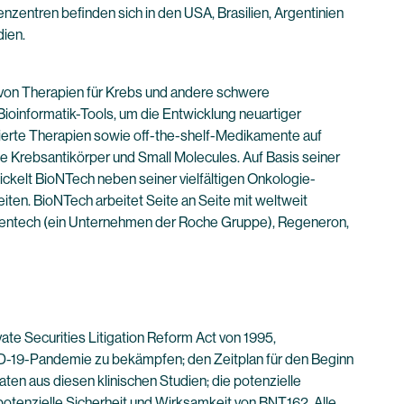
nzentren befinden sich in den USA, Brasilien, Argentinien
dien.
von Therapien für Krebs und andere schwere
ioinformatik-Tools, um die Entwicklung neuartiger
isierte Therapien sowie off-the-shelf-Medikamente auf
 Krebsantikörper und Small Molecules. Auf Basis seiner
kelt BioNTech neben seiner vielfältigen Onkologie-
ten. BioNTech arbeitet Seite an Seite mit weltweit
enentech (ein Unternehmen der Roche Gruppe), Regeneron,
e Securities Litigation Reform Act von 1995,
ID-19-Pandemie zu bekämpfen; den Zeitplan für den Beginn
ten aus diesen klinischen Studien; die potenzielle
potenzielle Sicherheit und Wirksamkeit von BNT162. Alle