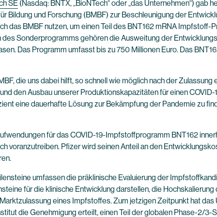
ch SE
(Nasdaq: BNTX, „BioNTech“ oder „das Unternehmen“) gab heut
 Bildung und Forschung (BMBF) zur Beschleunigung der Entwick
urch das BMBF nutzen, um einen Teil des BNT162 mRNA Impfstoff-P
elen des Sonderprogramms gehören die Ausweitung der Entwicklungs
hasen. Das Programm umfasst bis zu 750 Millionen Euro. Das BNT1
MBF, die uns dabei hilft, so schnell wie möglich nach der Zulassung
ng und den Ausbau unserer Produktionskapazitäten für einen COVID-
izient eine dauerhafte Lösung zur Bekämpfung der Pandemie zu fin
er Aufwendungen für das COVID-19-Impfstoffprogramm BNT162 innerh
ich voranzutreiben. Pfizer wird seinen Anteil an den Entwicklungs
ren.
nsteine umfassen die präklinische Evaluierung der Impfstoffkandi
teine für die klinische Entwicklung darstellen, die Hochskalierung 
er Marktzulassung eines Impfstoffes. Zum jetzigen Zeitpunkt hat da
Institut die Genehmigung erteilt, einen Teil der globalen Phase-2/3-