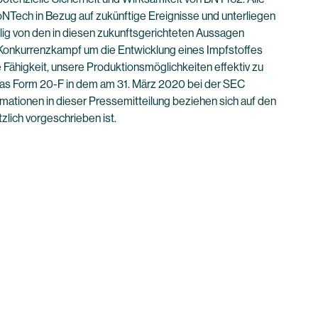
NTech in Bezug auf zukünftige Ereignisse und unterliegen
ilig von den in diesen zukunftsgerichteten Aussagen
n Konkurrenzkampf um die Entwicklung eines Impfstoffes
e Fähigkeit, unsere Produktionsmöglichkeiten effektiv zu
 das Form 20-F in dem am 31. März 2020 bei der SEC
ormationen in dieser Pressemitteilung beziehen sich auf den
tzlich vorgeschrieben ist.