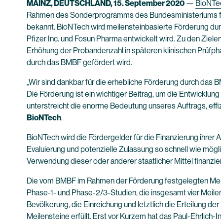
MAINZ, DEUTSCHLAND, 15. September 2020
—
BioNTe
Rahmen des Sonderprogramms des Bundesministeriums für
bekannt. BioNTech wird meilensteinbasierte Förderung d
Pfizer Inc. und Fosun Pharma entwickelt wird. Zu den Zi
Erhöhung der Probandenzahl in späteren klinischen Prüfp
durch das BMBF gefördert wird.
„Wir sind dankbar für die erhebliche Förderung durch das B
Die Förderung ist ein wichtiger Beitrag, um die Entwicklu
unterstreicht die enorme Bedeutung unseres Auftrags, eff
BioNTech
.
BioNTech wird die Fördergelder für die Finanzierung ihr
Evaluierung und potenzielle Zulassung so schnell wie mögl
Verwendung dieser oder anderer staatlicher Mittel finanzie
Die vom BMBF im Rahmen der Förderung festgelegten Meile
Phase-1- und Phase-2/3-Studien, die insgesamt vier Meilens
Bevölkerung, die Einreichung und letztlich die Erteilung d
Meilensteine erfüllt. Erst vor Kurzem hat das Paul-Ehrlich-