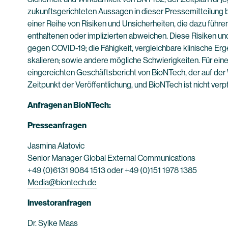
zukunftsgerichteten Aussagen in dieser Pressemitteilung 
einer Reihe von Risiken und Unsicherheiten, die dazu führ
enthaltenen oder implizierten abweichen. Diese Risiken un
gegen COVID-19; die Fähigkeit, vergleichbare klinische Erge
skalieren; sowie andere mögliche Schwierigkeiten. Für ein
eingereichten Geschäftsbericht von BioNTech, der auf de
Zeitpunkt der Veröffentlichung, und BioNTech ist nicht verpf
Anfragen an BioNTech:
Presseanfragen
Jasmina Alatovic
Senior Manager Global External Communications
+49 (0)6131 9084 1513 oder +49 (0)151 1978 1385
Media@biontech.de
Investoranfragen
Dr. Sylke Maas