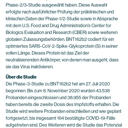
Phase-2/3-Studie ausgewählt haben. Diese Auswahl
erfolgte nach ausführlicher Prüfung der präklinischen und
klinischen Daten der Phase-1/2-Studie sowie in Absprache
mit dem U.S. Food and Drug Administration’s Center for
Biologics Evaluation and Research (CBER) sowie weiteren
globalen Zulassungsbehörden. BNT162b2 codiert für ein
optimiertes SARS-CoV-2-Spike-Glykoprotein (S) in seiner
vollen Länge. Dieses Protein ist das Ziel der
neutralisierenden Antikörper, von denen man ausgeht, dass
sie das Virus inaktivieren.
Über die Studie
Die Phase-3-Studie zu BNT162b2 hat am 27. Juli 2020
begonnen. Bis zum 8. November 2020 wurden 43.538
Probanden eingeschlossen und 38.955 der Probanden
haben bereits die zweite Dosis des Impfstoffs erhalten. Die
Studie wird weitere Probanden einschließen und wie geplant
fortgesetzt, bis insgesamt 164 bestätigte COVID-19-Fälle
aufgetreten sind. Des Weiteren wird die Studie das Potenzial