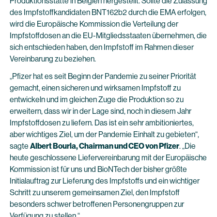
Produktionsstätte in Belgien hergestellt. Sollte die Zulassung
des Impfstoffkandidaten BNT162b2 durch die EMA erfolgen,
wird die Europäische Kommission die Verteilung der
Impfstoffdosen an die EU-Mitgliedsstaaten übernehmen, die
sich entschieden haben, den Impfstoff im Rahmen dieser
Vereinbarung zu beziehen.
„Pfizer hat es seit Beginn der Pandemie zu seiner Priorität
gemacht, einen sicheren und wirksamen Impfstoff zu
entwickeln und im gleichen Zuge die Produktion so zu
erweitern, dass wir in der Lage sind, noch in diesem Jahr
Impfstoffdosen zu liefern. Das ist ein sehr ambitioniertes,
aber wichtiges Ziel, um der Pandemie Einhalt zu gebieten“,
sagte
Albert Bourla, Chairman und CEO von Pfizer
. „Die
heute geschlossene Liefervereinbarung mit der Europäische
Kommission ist für uns und BioNTech der bisher größte
Initialauftrag zur Lieferung des Impfstoffs und ein wichtiger
Schritt zu unserem gemeinsamen Ziel, den Impfstoff
besonders schwer betroffenen Personengruppen zur
Verfügung zu stellen.“