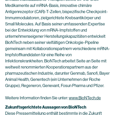
Medikamente auf mRNA-Basis, innovative chimäre
Antigenrezeptor (CAR)-T-Zellen, bispezifische Checkpoint-
Immunmodulatoren, zielgerichtete Krebsantikörper und
Small Molecules. Auf Basis seiner umfassenden Expertise
bei der Entwicklung von mRNA-Impfstoffen und
unternehmenseigener Herstellungskapazitäten entwickelt
BioNTech neben seiner vielfältigen Onkologie-Pipeline
gemeinsam mit Kollaborationspartnern verschiedene mRNA-
Impfstoffkandidaten für eine Reihe von
Infektionskrankheiten. BioNTech arbeitet Seite an Seite mit
weltweit renommierten Kooperationspartnern aus der
pharmazeutischen Industrie, darunter Genmab, Sanofi, Bayer
Animal Health, Genentech (ein Unternehmen der Roche
Gruppe), Regeneron, Genevant, Fosun Pharma und Pfizer.
Weitere Information finden Sie unter:
www.BioNTech.de
Zukunftsgerichtete Aussagen von BioNTech
Diese Pressemitteilung enthält bestimmte in die Zukunft