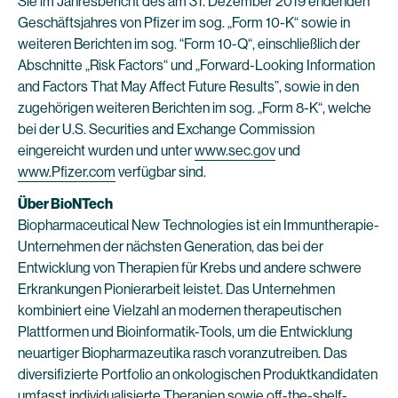
Sie im Jahresbericht des am 31. Dezember 2019 endenden
Geschäftsjahres von Pfizer im sog. „Form 10-K“ sowie in
weiteren Berichten im sog. “Form 10-Q“, einschließlich der
Abschnitte „Risk Factors“ und „Forward-Looking Information
and Factors That May Affect Future Results”, sowie in den
zugehörigen weiteren Berichten im sog. „Form 8-K“, welche
bei der U.S. Securities and Exchange Commission
eingereicht wurden und unter
www.sec.gov
und
www.Pfizer.com
verfügbar sind.
Über BioNTech
Biopharmaceutical New Technologies ist ein Immuntherapie-
Unternehmen der nächsten Generation, das bei der
Entwicklung von Therapien für Krebs und andere schwere
Erkrankungen Pionierarbeit leistet. Das Unternehmen
kombiniert eine Vielzahl an modernen therapeutischen
Plattformen und Bioinformatik-Tools, um die Entwicklung
neuartiger Biopharmazeutika rasch voranzutreiben. Das
diversifizierte Portfolio an onkologischen Produktkandidaten
umfasst individualisierte Therapien sowie off-the-shelf-