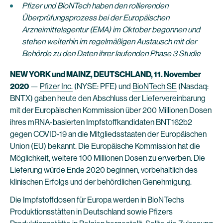
Pfizer und BioNTech haben den rollierenden
Überprüfungsprozess bei der Europäischen
Arzneimittelagentur (EMA) im Oktober begonnen und
stehen weiterhin im regelmäßigen Austausch mit der
Behörde zu den Daten ihrer laufenden Phase 3 Studie
NEW YORK und MAINZ, DEUTSCHLAND, 11. November
2020
—
Pfizer Inc.
(NYSE: PFE) und
BioNTech SE
(Nasdaq:
BNTX) gaben heute den Abschluss der Liefervereinbarung
mit der Europäischen Kommission über 200 Millionen Dosen
ihres mRNA-basierten Impfstoffkandidaten BNT162b2
gegen COVID-19 an die Mitgliedsstaaten der Europäischen
Union (EU) bekannt. Die Europäische Kommission hat die
Möglichkeit, weitere 100 Millionen Dosen zu erwerben. Die
Lieferung würde Ende 2020 beginnen, vorbehaltlich des
klinischen Erfolgs und der behördlichen Genehmigung.
Die Impfstoffdosen für Europa werden in BioNTechs
Produktionsstätten in Deutschland sowie Pfizers