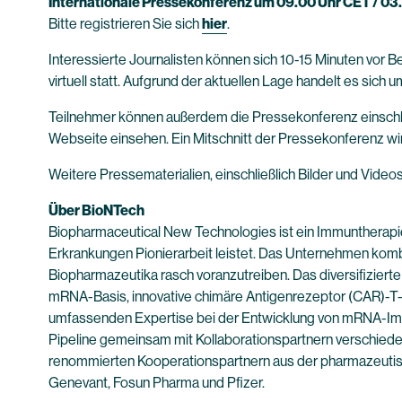
Internationale Pressekonferenz um 09.00 Uhr CET / 03
Bitte registrieren Sie sich
hier
.
Interessierte Journalisten können sich 10-15 Minuten vor 
virtuell statt. Aufgrund der aktuellen Lage handelt es sich
Teilnehmer können außerdem die Pressekonferenz einschli
Webseite einsehen. Ein Mitschnitt der Pressekonferenz wi
Weitere Pressematerialien, einschließlich Bilder und Video
Über BioNTech
Biopharmaceutical New Technologies ist ein Immuntherapi
Erkrankungen Pionierarbeit leistet. Das Unternehmen kombi
Biopharmazeutika rasch voranzutreiben. Das diversifiziert
mRNA-Basis, innovative chimäre Antigenrezeptor (CAR)-T-Z
umfassenden Expertise bei der Entwicklung von mRNA-Impf
Pipeline gemeinsam mit Kollaborationspartnern verschiede
renommierten Kooperationspartnern aus der pharmazeutisc
Genevant, Fosun Pharma und Pfizer.