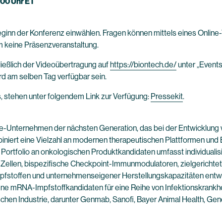
.00 Uhr ET
Beginn der Konferenz einwählen. Fragen können mittels eines Online
 um keine Präsenzveranstaltung.
eßlich der Videoübertragung auf
https://biontech.de/
unter „Events
rd am selben Tag verfügbar sein.
s, stehen unter folgendem Link zur Verfügung:
Pressekit
.
e-Unternehmen der nächsten Generation, das bei der Entwicklung 
niert eine Vielzahl an modernen therapeutischen Plattformen und B
e Portfolio an onkologischen Produktkandidaten umfasst individual
ellen, bispezifische Checkpoint-Immunmodulatoren, zielgerichtete
stoffen und unternehmenseigener Herstellungskapazitäten entwic
ne mRNA-Impfstoffkandidaten für eine Reihe von Infektionskrankhei
hen Industrie, darunter Genmab, Sanofi, Bayer Animal Health, G