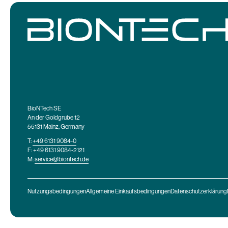
BioNTech SE
An der Goldgrube 12
55131 Mainz, Germany
T:
+49 6131 9084-0
F: +49 6131 9084-2121
M:
service@biontech.de
Nutzungsbedingungen
Allgemeine Einkaufsbedingungen
Datenschutzerklärung