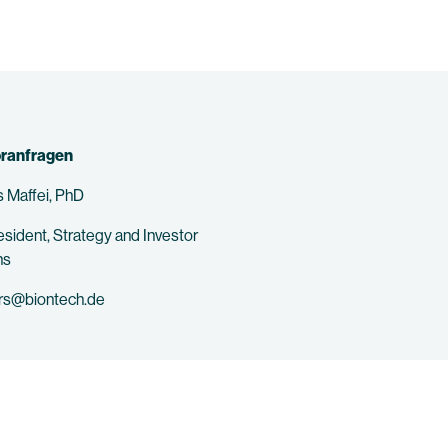
oranfragen
 Maffei, PhD
esident, Strategy and Investor
ns
ors@biontech.de