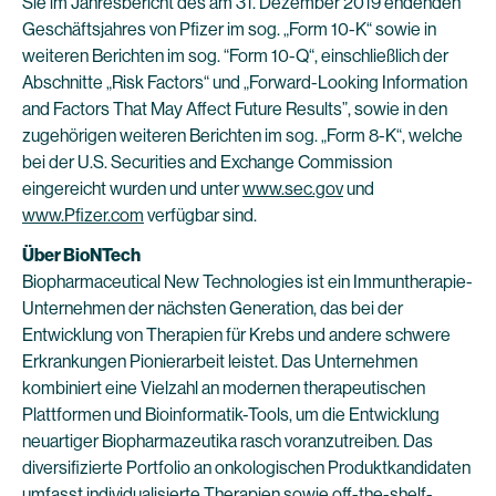
Sie im Jahresbericht des am 31. Dezember 2019 endenden
Geschäftsjahres von Pfizer im sog. „Form 10-K“ sowie in
weiteren Berichten im sog. “Form 10-Q“, einschließlich der
Abschnitte „Risk Factors“ und „Forward-Looking Information
and Factors That May Affect Future Results”, sowie in den
zugehörigen weiteren Berichten im sog. „Form 8-K“, welche
bei der U.S. Securities and Exchange Commission
eingereicht wurden und unter
www.sec.gov
und
www.Pfizer.com
verfügbar sind.
Über BioNTech
Biopharmaceutical New Technologies ist ein Immuntherapie-
Unternehmen der nächsten Generation, das bei der
Entwicklung von Therapien für Krebs und andere schwere
Erkrankungen Pionierarbeit leistet. Das Unternehmen
kombiniert eine Vielzahl an modernen therapeutischen
Plattformen und Bioinformatik-Tools, um die Entwicklung
neuartiger Biopharmazeutika rasch voranzutreiben. Das
diversifizierte Portfolio an onkologischen Produktkandidaten
umfasst individualisierte Therapien sowie off-the-shelf-