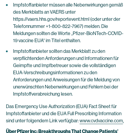
Impfstoffanbieter müssen alle Nebenwirkungen gemäß
des Merkblatts an VAERS unter
https://vaers.hhs.gov/reportevent.html (oder unter der
Telefonnummer +1-800-822-7967) melden. Die
Meldungen sollten die Worte „Pfizer-BioNTech-COVID-
19 vaccine EUA“ im Titel enthalten.
Impfstoffanbieter sollten das Merkblatt zu den
verpflichtenden Anforderungen und Informationen für
Geimpfte und Impfbetreuer sowie die vollständigen
EUA-Verschreibungsinformationen zu den
Anforderungen und Anweisungen für die Meldung von
unerwünschten Nebenwirkungen und Fehlern bei der
Impfstoffverabreichung lesen.
Das Emergency Use Authorization (EUA) Fact Sheet für
Impfstoffanbieter und die EUA Full Prescribing Information
sind unter folgendem Link verfügbar:
www.cvdvaccine.com
.
Über Pfizer Inc: Breakthroughs That Change Patients’