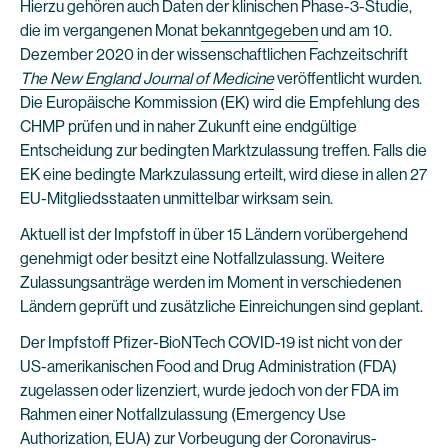
Hierzu gehören auch Daten der klinischen Phase-3-Studie,
die im vergangenen Monat
bekanntgegeben
und am 10.
Dezember 2020 in der wissenschaftlichen Fachzeitschrift
The New England Journal of Medicine
veröffentlicht wurden.
Die Europäische Kommission (EK) wird die Empfehlung des
CHMP prüfen und in naher Zukunft eine endgültige
Entscheidung zur bedingten Marktzulassung treffen. Falls die
EK eine bedingte Markzulassung erteilt, wird diese in allen 27
EU-Mitgliedsstaaten unmittelbar wirksam sein.
Aktuell ist der Impfstoff in über 15 Ländern vorübergehend
genehmigt oder besitzt eine Notfallzulassung. Weitere
Zulassungsanträge werden im Moment in verschiedenen
Ländern geprüft und zusätzliche Einreichungen sind geplant.
Der Impfstoff Pfizer-BioNTech COVID-19 ist nicht von der
US-amerikanischen Food and Drug Administration (FDA)
zugelassen oder lizenziert, wurde jedoch von der FDA im
Rahmen einer Notfallzulassung (Emergency Use
Authorization, EUA) zur Vorbeugung der Coronavirus-