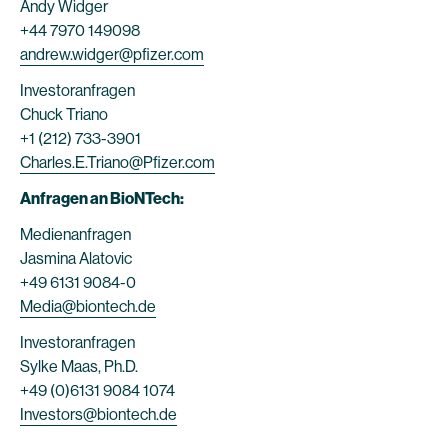
Andy Widger
+44 7970 149098
andrew.widger@pfizer.com
Investoranfragen
Chuck Triano
+1 (212) 733-3901
Charles.E.Triano@Pfizer.com
Anfragen an BioNTech:
Medienanfragen
Jasmina Alatovic
+49 6131 9084-0
Media@biontech.de
Investoranfragen
Sylke Maas, Ph.D.
+49 (0)6131 9084 1074
Investors@biontech.de