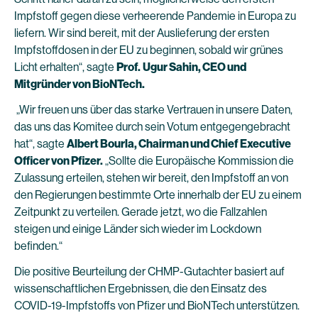
Impfstoff gegen diese verheerende Pandemie in Europa zu
liefern. Wir sind bereit, mit der Auslieferung der ersten
Impfstoffdosen in der EU zu beginnen, sobald wir grünes
Licht erhalten“, sagte
Prof.
Ugur Sahin, CEO und
Mitgründer von BioNTech.
„Wir freuen uns über das starke Vertrauen in unsere Daten,
das uns das Komitee durch sein Votum entgegengebracht
hat“, sagte
Albert Bourla, Chairman und Chief Executive
Officer von Pfizer.
„Sollte die Europäische Kommission die
Zulassung erteilen, stehen wir bereit, den Impfstoff an von
den Regierungen bestimmte Orte innerhalb der EU zu einem
Zeitpunkt zu verteilen. Gerade jetzt, wo die Fallzahlen
steigen und einige Länder sich wieder im Lockdown
befinden.“
Die positive Beurteilung der CHMP-Gutachter basiert auf
wissenschaftlichen Ergebnissen, die den Einsatz des
COVID-19-Impfstoffs von Pfizer und BioNTech unterstützen.