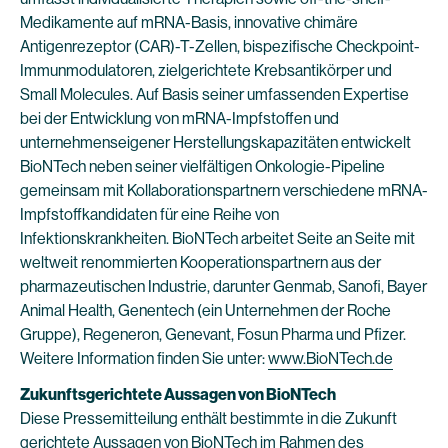
Medikamente auf mRNA-Basis, innovative chimäre
Antigenrezeptor (CAR)-T-Zellen, bispezifische Checkpoint-
Immunmodulatoren, zielgerichtete Krebsantikörper und
Small Molecules. Auf Basis seiner umfassenden Expertise
bei der Entwicklung von mRNA-Impfstoffen und
unternehmenseigener Herstellungskapazitäten entwickelt
BioNTech neben seiner vielfältigen Onkologie-Pipeline
gemeinsam mit Kollaborationspartnern verschiedene mRNA-
Impfstoffkandidaten für eine Reihe von
Infektionskrankheiten. BioNTech arbeitet Seite an Seite mit
weltweit renommierten Kooperationspartnern aus der
pharmazeutischen Industrie, darunter Genmab, Sanofi, Bayer
Animal Health, Genentech (ein Unternehmen der Roche
Gruppe), Regeneron, Genevant, Fosun Pharma und Pfizer.
Weitere Information finden Sie unter:
www.BioNTech.de
Zukunftsgerichtete Aussagen von BioNTech
Diese Pressemitteilung enthält bestimmte in die Zukunft
gerichtete Aussagen von BioNTech im Rahmen des