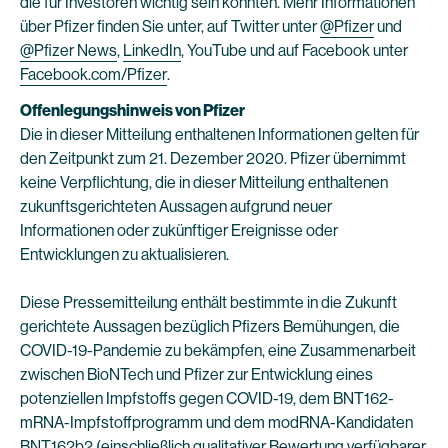
die für Investoren wichtig sein könnten. Mehr Informationen
über Pfizer finden Sie unter, auf Twitter unter
@Pfizer
und
@Pfizer News
,
LinkedIn
, YouTube und auf Facebook unter
Facebook.com/Pfizer
.
Offenlegungshinweis von Pfizer
Die in dieser Mitteilung enthaltenen Informationen gelten für
den Zeitpunkt zum 21. Dezember 2020. Pfizer übernimmt
keine Verpflichtung, die in dieser Mitteilung enthaltenen
zukunftsgerichteten Aussagen aufgrund neuer
Informationen oder zukünftiger Ereignisse oder
Entwicklungen zu aktualisieren.
Diese Pressemitteilung enthält bestimmte in die Zukunft
gerichtete Aussagen bezüglich Pfizers Bemühungen, die
COVID-19-Pandemie zu bekämpfen, eine Zusammenarbeit
zwischen BioNTech und Pfizer zur Entwicklung eines
potenziellen Impfstoffs gegen COVID-19, dem BNT162-
mRNA-Impfstoffprogramm und dem modRNA-Kandidaten
BNT162b2 (einschließlich qualitativer Bewertung verfügbarer