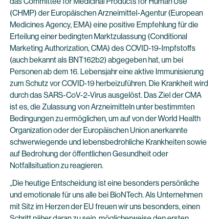
das Committee for Medicinal Products for Human Use
(CHMP) der Europäischen Arzneimittel-Agentur (European
Medicines Agency, EMA) eine positive Empfehlung für die
Erteilung einer bedingten Marktzulassung (Conditional
Marketing Authorization, CMA) des COVID-19-Impfstoffs
(auch bekannt als BNT162b2) abgegeben hat, um bei
Personen ab dem 16. Lebensjahr eine aktive Immunisierung
zum Schutz vor COVID-19 herbeizuführen. Die Krankheit wird
durch das SARS-CoV-2-Virus ausgelöst. Das Ziel der CMA
ist es, die Zulassung von Arzneimitteln unter bestimmten
Bedingungen zu ermöglichen, um auf von der World Health
Organization oder der Europäischen Union anerkannte
schwerwiegende und lebensbedrohliche Krankheiten sowie
auf Bedrohung der öffentlichen Gesundheit oder
Notfallsituation zu reagieren.
„Die heutige Entscheidung ist eine besonders persönliche
und emotionale für uns alle bei BioNTech. Als Unternehmen
mit Sitz im Herzen der EU freuen wir uns besonders, einen
Schritt näher daran zu sein, möglicherweise den ersten