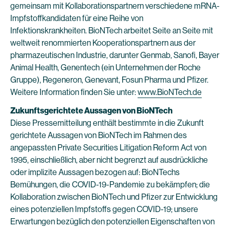
gemeinsam mit Kollaborationspartnern verschiedene mRNA-
Impfstoffkandidaten für eine Reihe von
Infektionskrankheiten. BioNTech arbeitet Seite an Seite mit
weltweit renommierten Kooperationspartnern aus der
pharmazeutischen Industrie, darunter Genmab, Sanofi, Bayer
Animal Health, Genentech (ein Unternehmen der Roche
Gruppe), Regeneron, Genevant, Fosun Pharma und Pfizer.
Weitere Information finden Sie unter:
www.BioNTech.de
Zukunftsgerichtete Aussagen von BioNTech
Diese Pressemitteilung enthält bestimmte in die Zukunft
gerichtete Aussagen von BioNTech im Rahmen des
angepassten Private Securities Litigation Reform Act von
1995, einschließlich, aber nicht begrenzt auf ausdrückliche
oder implizite Aussagen bezogen auf: BioNTechs
Bemühungen, die COVID-19-Pandemie zu bekämpfen; die
Kollaboration zwischen BioNTech und Pfizer zur Entwicklung
eines potenziellen Impfstoffs gegen COVID-19; unsere
Erwartungen bezüglich den potenziellen Eigenschaften von