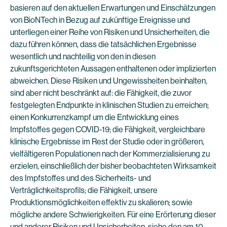
basieren auf den aktuellen Erwartungen und Einschätzungen
von BioNTech in Bezug auf zukünftige Ereignisse und
unterliegen einer Reihe von Risiken und Unsicherheiten, die
dazu führen können, dass die tatsächlichen Ergebnisse
wesentlich und nachteilig von den in diesen
zukunftsgerichteten Aussagen enthaltenen oder implizierten
abweichen. Diese Risiken und Ungewissheiten beinhalten,
sind aber nicht beschränkt auf: die Fähigkeit, die zuvor
festgelegten Endpunkte in klinischen Studien zu erreichen;
einen Konkurrenzkampf um die Entwicklung eines
Impfstoffes gegen COVID-19; die Fähigkeit, vergleichbare
klinische Ergebnisse im Rest der Studie oder in größeren,
vielfältigeren Populationen nach der Kommerzialisierung zu
erzielen, einschließlich der bisher beobachteten Wirksamkeit
des Impfstoffes und des Sicherheits- und
Verträglichkeitsprofils; die Fähigkeit, unsere
Produktionsmöglichkeiten effektiv zu skalieren; sowie
mögliche andere Schwierigkeiten. Für eine Erörterung dieser
und anderer Risiken und Unsicherheiten, siehe den am 10.