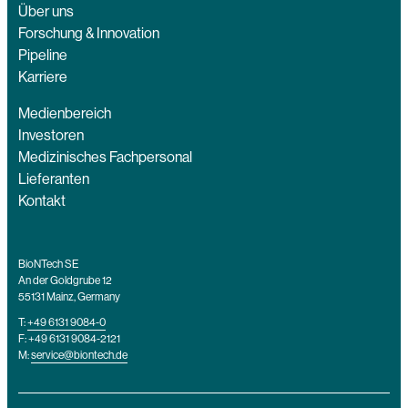
Über uns
Forschung & Innovation
Pipeline
Karriere
Medienbereich
Investoren
Medizinisches Fachpersonal
Lieferanten
Kontakt
BioNTech SE
An der Goldgrube 12
55131 Mainz, Germany
T:
+49 6131 9084-0
F: +49 6131 9084-2121
M:
service@biontech.de