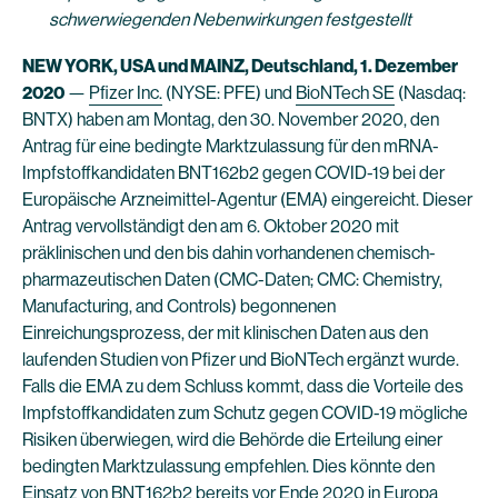
schwerwiegenden Nebenwirkungen festgestellt
NEW YORK, USA und MAINZ, Deutschland, 1. Dezember
2020
—
Pfizer Inc.
(NYSE: PFE) und
BioNTech SE
(Nasdaq:
BNTX) haben am Montag, den 30. November 2020, den
Antrag für eine bedingte Marktzulassung für den mRNA-
Impfstoffkandidaten BNT162b2 gegen COVID-19 bei der
Europäische Arzneimittel-Agentur (EMA) eingereicht. Dieser
Antrag vervollständigt den am 6. Oktober 2020 mit
präklinischen und den bis dahin vorhandenen chemisch-
pharmazeutischen Daten (CMC-Daten; CMC: Chemistry,
Manufacturing, and Controls) begonnenen
Einreichungsprozess, der mit klinischen Daten aus den
laufenden Studien von Pfizer und BioNTech ergänzt wurde.
Falls die EMA zu dem Schluss kommt, dass die Vorteile des
Impfstoffkandidaten zum Schutz gegen COVID-19 mögliche
Risiken überwiegen, wird die Behörde die Erteilung einer
bedingten Marktzulassung empfehlen. Dies könnte den
Einsatz von BNT162b2 bereits vor Ende 2020 in Europa