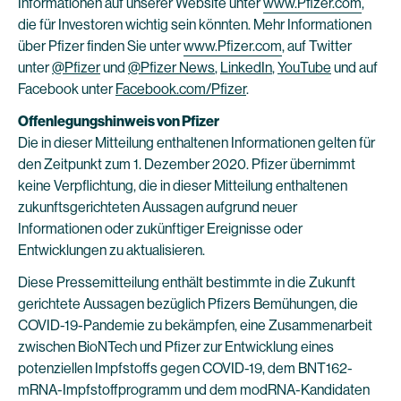
Informationen auf unserer Website unter
www.Pfizer.com
,
die für Investoren wichtig sein könnten. Mehr Informationen
über Pfizer finden Sie unter
www.Pfizer.com
, auf Twitter
unter
@Pfizer
und
@Pfizer News
,
LinkedIn
,
YouTube
und auf
Facebook unter
Facebook.com/Pfizer
.
Offenlegungshinweis von Pfizer
Die in dieser Mitteilung enthaltenen Informationen gelten für
den Zeitpunkt zum 1. Dezember 2020. Pfizer übernimmt
keine Verpflichtung, die in dieser Mitteilung enthaltenen
zukunftsgerichteten Aussagen aufgrund neuer
Informationen oder zukünftiger Ereignisse oder
Entwicklungen zu aktualisieren.
Diese Pressemitteilung enthält bestimmte in die Zukunft
gerichtete Aussagen bezüglich Pfizers Bemühungen, die
COVID-19-Pandemie zu bekämpfen, eine Zusammenarbeit
zwischen BioNTech und Pfizer zur Entwicklung eines
potenziellen Impfstoffs gegen COVID-19, dem BNT162-
mRNA-Impfstoffprogramm und dem modRNA-Kandidaten