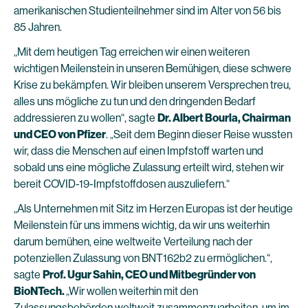
amerikanischen Studienteilnehmer sind im Alter von 56 bis
85 Jahren.
„Mit dem heutigen Tag erreichen wir einen weiteren
wichtigen Meilenstein in unseren Bemühigen, diese schwere
Krise zu bekämpfen. Wir bleiben unserem Versprechen treu,
alles uns mögliche zu tun und den dringenden Bedarf
addressieren zu wollen“, sagte
Dr. Albert Bourla, Chairman
und CEO von Pfizer
. „Seit dem Beginn dieser Reise wussten
wir, dass die Menschen auf einen Impfstoff warten und
sobald uns eine mögliche Zulassung erteilt wird, stehen wir
bereit COVID-19-Impfstoffdosen auszuliefern.“
„Als Unternehmen mit Sitz im Herzen Europas ist der heutige
Meilenstein für uns immens wichtig, da wir uns weiterhin
darum bemühen, eine weltweite Verteilung nach der
potenziellen Zulassung von BNT162b2 zu ermöglichen.“,
sagte
Prof. Ugur Sahin, CEO und Mitbegründer von
BioNTech.
„Wir wollen weiterhin mit den
Zulassungsbehörden weltweit zusammenzuarbeiten, um im