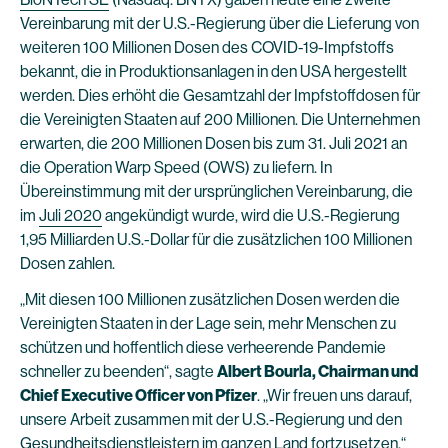
Vereinbarung mit der U.S.-Regierung über die Lieferung von
weiteren 100 Millionen Dosen des COVID-19-Impfstoffs
bekannt, die in Produktionsanlagen in den USA hergestellt
werden. Dies erhöht die Gesamtzahl der Impfstoffdosen für
die Vereinigten Staaten auf 200 Millionen. Die Unternehmen
erwarten, die 200 Millionen Dosen bis zum 31. Juli 2021 an
die Operation Warp Speed (OWS) zu liefern. In
Übereinstimmung mit der ursprünglichen Vereinbarung, die
im
Juli 2020
angekündigt wurde, wird die U.S.-Regierung
1,95 Milliarden U.S.-Dollar für die zusätzlichen 100 Millionen
Dosen zahlen.
„Mit diesen 100 Millionen zusätzlichen Dosen werden die
Vereinigten Staaten in der Lage sein, mehr Menschen zu
schützen und hoffentlich diese verheerende Pandemie
schneller zu beenden“, sagte
Albert Bourla, Chairman und
Chief Executive Officer von Pfizer
. „Wir freuen uns darauf,
unsere Arbeit zusammen mit der U.S.-Regierung und den
Gesundheitsdienstleistern im ganzen Land fortzusetzen.“