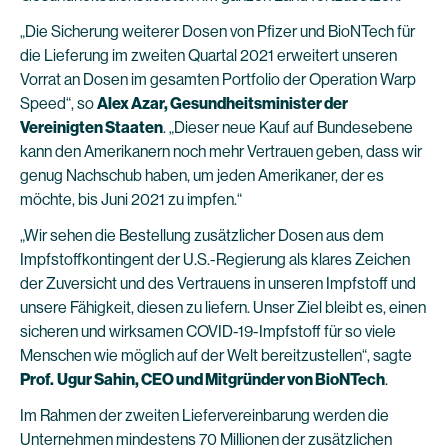
„Die Sicherung weiterer Dosen von Pfizer und BioNTech für
die Lieferung im zweiten Quartal 2021 erweitert unseren
Vorrat an Dosen im gesamten Portfolio der Operation Warp
Speed“, so
Alex Azar, Gesundheitsminister der
Vereinigten Staaten
. „Dieser neue Kauf auf Bundesebene
kann den Amerikanern noch mehr Vertrauen geben, dass wir
genug Nachschub haben, um jeden Amerikaner, der es
möchte, bis Juni 2021 zu impfen.“
„Wir sehen die Bestellung zusätzlicher Dosen aus dem
Impfstoffkontingent der U.S.-Regierung als klares Zeichen
der Zuversicht und des Vertrauens in unseren Impfstoff und
unsere Fähigkeit, diesen zu liefern. Unser Ziel bleibt es, einen
sicheren und wirksamen COVID-19-Impfstoff für so viele
Menschen wie möglich auf der Welt bereitzustellen“, sagte
Prof.
Ugur Sahin, CEO und Mitgründer von BioNTech
.
Im Rahmen der zweiten Liefervereinbarung werden die
Unternehmen mindestens 70 Millionen der zusätzlichen