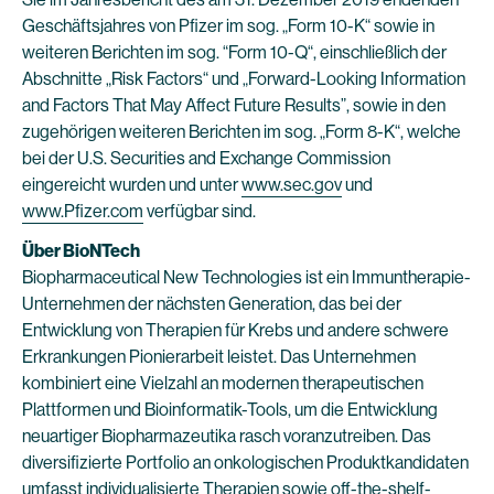
Geschäftsjahres von Pfizer im sog. „Form 10-K“ sowie in
weiteren Berichten im sog. “Form 10-Q“, einschließlich der
Abschnitte „Risk Factors“ und „Forward-Looking Information
and Factors That May Affect Future Results”, sowie in den
zugehörigen weiteren Berichten im sog. „Form 8-K“, welche
bei der U.S. Securities and Exchange Commission
eingereicht wurden und unter
www.sec.gov
und
www.Pfizer.com
verfügbar sind.
Über BioNTech
Biopharmaceutical New Technologies ist ein Immuntherapie-
Unternehmen der nächsten Generation, das bei der
Entwicklung von Therapien für Krebs und andere schwere
Erkrankungen Pionierarbeit leistet. Das Unternehmen
kombiniert eine Vielzahl an modernen therapeutischen
Plattformen und Bioinformatik-Tools, um die Entwicklung
neuartiger Biopharmazeutika rasch voranzutreiben. Das
diversifizierte Portfolio an onkologischen Produktkandidaten
umfasst individualisierte Therapien sowie off-the-shelf-