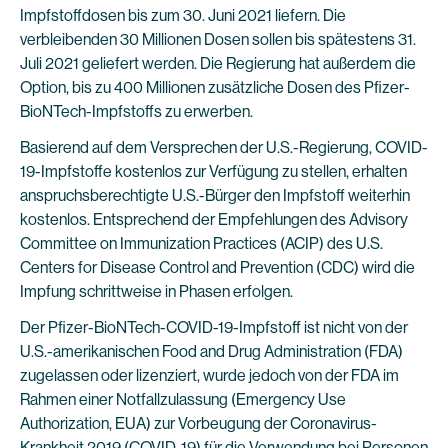
Impfstoffdosen bis zum 30. Juni 2021 liefern. Die
verbleibenden 30 Millionen Dosen sollen bis spätestens 31.
Juli 2021 geliefert werden. Die Regierung hat außerdem die
Option, bis zu 400 Millionen zusätzliche Dosen des Pfizer-
BioNTech-Impfstoffs zu erwerben.
Basierend auf dem Versprechen der U.S.-Regierung, COVID-
19-Impfstoffe kostenlos zur Verfügung zu stellen, erhalten
anspruchsberechtigte U.S.-Bürger den Impfstoff weiterhin
kostenlos. Entsprechend der Empfehlungen des Advisory
Committee on Immunization Practices (ACIP) des U.S.
Centers for Disease Control and Prevention (CDC) wird die
Impfung schrittweise in Phasen erfolgen.
Der Pfizer-BioNTech-COVID-19-Impfstoff ist nicht von der
U.S.-amerikanischen Food and Drug Administration (FDA)
zugelassen oder lizenziert, wurde jedoch von der FDA im
Rahmen einer Notfallzulassung (Emergency Use
Authorization, EUA) zur Vorbeugung der Coronavirus-
Krankheit 2019 (COVID-19) für die Verwendung bei Personen