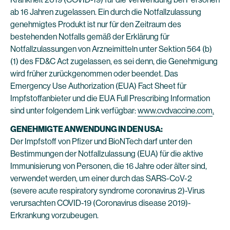
ab 16 Jahren zugelassen. Ein durch die Notfallzulassung
genehmigtes Produkt ist nur für den Zeitraum des
bestehenden Notfalls gemäß der Erklärung für
Notfallzulassungen von Arzneimitteln unter Sektion 564 (b)
(1) des FD&C Act zugelassen, es sei denn, die Genehmigung
wird früher zurückgenommen oder beendet. Das
Emergency Use Authorization (EUA) Fact Sheet für
Impfstoffanbieter und die EUA Full Prescribing Information
sind unter folgendem Link verfügbar:
www.cvdvaccine.com
.
GENEHMIGTE ANWENDUNG IN DEN USA:
Der Impfstoff von Pfizer und BioNTech darf unter den
Bestimmungen der Notfallzulassung (EUA) für die aktive
Immunisierung von Personen, die 16 Jahre oder älter sind,
verwendet werden, um einer durch das SARS-CoV-2
(severe acute respiratory syndrome coronavirus 2)-Virus
verursachten COVID-19 (Coronavirus disease 2019)-
Erkrankung vorzubeugen.