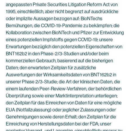
angepassten Private Securities Litigation Reform Act von
1995, einschließlich, aber nicht begrenzt auf ausdrückliche
oder implizite Aussagen bezogen auf: BioNTechs
Bemühungen, die COVID-19-Pandemie zu bekämpfen; die
Kollaboration zwischen BioNTech und Pfizer zur Entwicklung
eines potenziellen Impfstoffs gegen COVID-19; unsere
Erwartungen bezüglich den potenziellen Eigenschaften von
BNT162b2 in den Phase-2/3-Studien und/oder beim
kommerziellen Gebrauch, basierend auf die bisherigen
Daten; den erwarteten Zeitplan für zusätzliche
Auswertungen der Wirksamkeitsdaten von BNT162b2 in
unserer Phase 2/3-Studie; die Art der klinischen Daten, die
einem laufenden Peer-Review-Verfahren, der behördlichen
Überprüfung sowie einer Marktinterpretation unterliegen;
den Zeitplan für das Einreichen von Daten für eine mögliche
EUA (Notfallzulassung) oder jeglicher Zulassungen oder
Genehmigungen sowie deren Erhalt; den Zeitplan für die
Einreichung von Herstellungsdaten bei der FDA; unser
geplanter Versand- und Lagerplan, einschließlich unserer zu