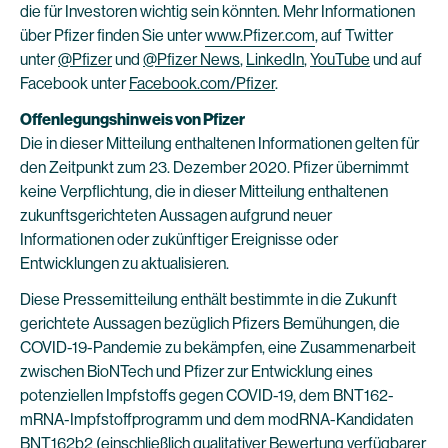
die für Investoren wichtig sein könnten. Mehr Informationen
über Pfizer finden Sie unter
www.Pfizer.com
, auf Twitter
unter
@Pfizer
und
@Pfizer News
,
LinkedIn
,
YouTube
und auf
Facebook unter
Facebook.com/Pfizer
.
Offenlegungshinweis von Pfizer
Die in dieser Mitteilung enthaltenen Informationen gelten für
den Zeitpunkt zum 23. Dezember 2020. Pfizer übernimmt
keine Verpflichtung, die in dieser Mitteilung enthaltenen
zukunftsgerichteten Aussagen aufgrund neuer
Informationen oder zukünftiger Ereignisse oder
Entwicklungen zu aktualisieren.
Diese Pressemitteilung enthält bestimmte in die Zukunft
gerichtete Aussagen bezüglich Pfizers Bemühungen, die
COVID-19-Pandemie zu bekämpfen, eine Zusammenarbeit
zwischen BioNTech und Pfizer zur Entwicklung eines
potenziellen Impfstoffs gegen COVID-19, dem BNT162-
mRNA-Impfstoffprogramm und dem modRNA-Kandidaten
BNT162b2 (einschließlich qualitativer Bewertung verfügbarer