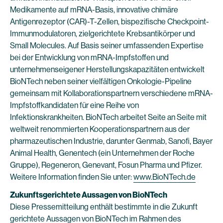
Medikamente auf mRNA-Basis, innovative chimäre
Antigenrezeptor (CAR)-T-Zellen, bispezifische Checkpoint-
Immunmodulatoren, zielgerichtete Krebsantikörper und
Small Molecules. Auf Basis seiner umfassenden Expertise
bei der Entwicklung von mRNA-Impfstoffen und
unternehmenseigener Herstellungskapazitäten entwickelt
BioNTech neben seiner vielfältigen Onkologie-Pipeline
gemeinsam mit Kollaborationspartnern verschiedene mRNA-
Impfstoffkandidaten für eine Reihe von
Infektionskrankheiten. BioNTech arbeitet Seite an Seite mit
weltweit renommierten Kooperationspartnern aus der
pharmazeutischen Industrie, darunter Genmab, Sanofi, Bayer
Animal Health, Genentech (ein Unternehmen der Roche
Gruppe), Regeneron, Genevant, Fosun Pharma und Pfizer.
Weitere Information finden Sie unter:
www.BioNTech.de
Zukunftsgerichtete Aussagen von BioNTech
Diese Pressemitteilung enthält bestimmte in die Zukunft
gerichtete Aussagen von BioNTech im Rahmen des