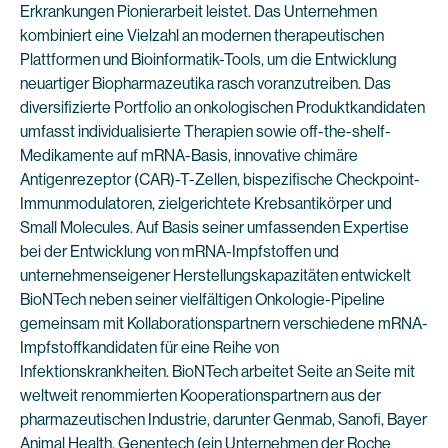
Erkrankungen Pionierarbeit leistet. Das Unternehmen
kombiniert eine Vielzahl an modernen therapeutischen
Plattformen und Bioinformatik-Tools, um die Entwicklung
neuartiger Biopharmazeutika rasch voranzutreiben. Das
diversifizierte Portfolio an onkologischen Produktkandidaten
umfasst individualisierte Therapien sowie off-the-shelf-
Medikamente auf mRNA-Basis, innovative chimäre
Antigenrezeptor (CAR)-T-Zellen, bispezifische Checkpoint-
Immunmodulatoren, zielgerichtete Krebsantikörper und
Small Molecules. Auf Basis seiner umfassenden Expertise
bei der Entwicklung von mRNA-Impfstoffen und
unternehmenseigener Herstellungskapazitäten entwickelt
BioNTech neben seiner vielfältigen Onkologie-Pipeline
gemeinsam mit Kollaborationspartnern verschiedene mRNA-
Impfstoffkandidaten für eine Reihe von
Infektionskrankheiten. BioNTech arbeitet Seite an Seite mit
weltweit renommierten Kooperationspartnern aus der
pharmazeutischen Industrie, darunter Genmab, Sanofi, Bayer
Animal Health, Genentech (ein Unternehmen der Roche