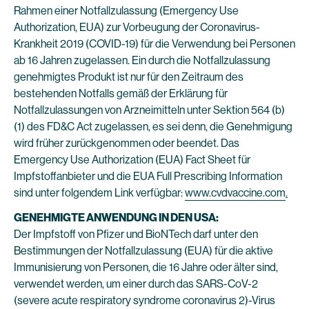
Rahmen einer Notfallzulassung (Emergency Use
Authorization, EUA) zur Vorbeugung der Coronavirus-
Krankheit 2019 (COVID-19) für die Verwendung bei Personen
ab 16 Jahren zugelassen. Ein durch die Notfallzulassung
genehmigtes Produkt ist nur für den Zeitraum des
bestehenden Notfalls gemäß der Erklärung für
Notfallzulassungen von Arzneimitteln unter Sektion 564 (b)
(1) des FD&C Act zugelassen, es sei denn, die Genehmigung
wird früher zurückgenommen oder beendet. Das
Emergency Use Authorization (EUA) Fact Sheet für
Impfstoffanbieter und die EUA Full Prescribing Information
sind unter folgendem Link verfügbar:
www.cvdvaccine.com
.
GENEHMIGTE ANWENDUNG IN DEN USA:
Der Impfstoff von Pfizer und BioNTech darf unter den
Bestimmungen der Notfallzulassung (EUA) für die aktive
Immunisierung von Personen, die 16 Jahre oder älter sind,
verwendet werden, um einer durch das SARS-CoV-2
(severe acute respiratory syndrome coronavirus 2)-Virus