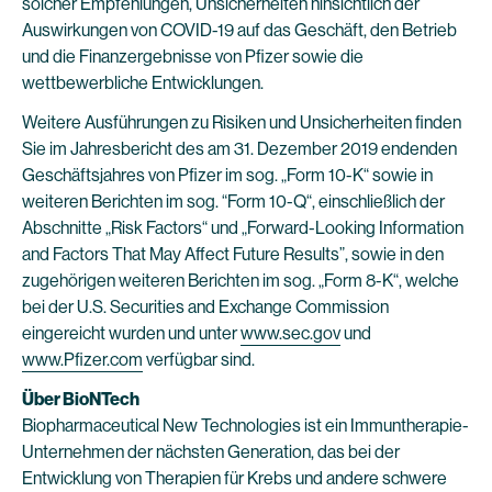
solcher Empfehlungen, Unsicherheiten hinsichtlich der
Auswirkungen von COVID-19 auf das Geschäft, den Betrieb
und die Finanzergebnisse von Pfizer sowie die
wettbewerbliche Entwicklungen.
Weitere Ausführungen zu Risiken und Unsicherheiten finden
Sie im Jahresbericht des am 31. Dezember 2019 endenden
Geschäftsjahres von Pfizer im sog. „Form 10-K“ sowie in
weiteren Berichten im sog. “Form 10-Q“, einschließlich der
Abschnitte „Risk Factors“ und „Forward-Looking Information
and Factors That May Affect Future Results”, sowie in den
zugehörigen weiteren Berichten im sog. „Form 8-K“, welche
bei der U.S. Securities and Exchange Commission
eingereicht wurden und unter
www.sec.gov
und
www.Pfizer.com
verfügbar sind.
Über BioNTech
Biopharmaceutical New Technologies ist ein Immuntherapie-
Unternehmen der nächsten Generation, das bei der
Entwicklung von Therapien für Krebs und andere schwere