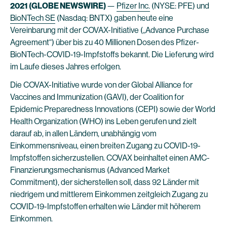
2021 (GLOBE NEWSWIRE)
—
Pfizer Inc.
(NYSE: PFE) und
BioNTech SE
(Nasdaq: BNTX) gaben heute eine
Vereinbarung mit der COVAX-Initiative („Advance Purchase
Agreement“) über bis zu 40 Millionen Dosen des Pfizer-
BioNTech-COVID-19-Impfstoffs bekannt. Die Lieferung wird
im Laufe dieses Jahres erfolgen.
Die COVAX-Initiative wurde von der Global Alliance for
Vaccines and Immunization (GAVI), der Coalition for
Epidemic Preparedness Innovations (CEPI) sowie der World
Health Organization (WHO) ins Leben gerufen und zielt
darauf ab, in allen Ländern, unabhängig vom
Einkommensniveau, einen breiten Zugang zu COVID-19-
Impfstoffen sicherzustellen. COVAX beinhaltet einen AMC-
Finanzierungsmechanismus (Advanced Market
Commitment), der sicherstellen soll, dass 92 Länder mit
niedrigem und mittlerem Einkommen zeitgleich Zugang zu
COVID-19-Impfstoffen erhalten wie Länder mit höherem
Einkommen.