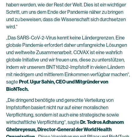
haben werden, wie der Rest der Welt. Dies ist ein wichtiger
Schritt, um uns dem Ende der Pandemie näher zu bringen
und zu beweisen, dass die Wissenschaft sich durchsetzen
wird.“
„Das SARS-CoV-2-Virus kennt keine Ländergrenzen. Eine
globale Pandemie erfordert daher umfangreiche Lösungen
und weltweite Zusammenarbeit. COVAX ist eine wahrlich
globale Initiative und wir freuen uns, diese zu unterstützen,
indem wir unserem BNT162b2-Impfstoff in vielen Ländern
mit niedrigem und mittlerem Einkommen verfügbar machen“,
sagte
Prof. Ugur Sahin,
CEO und Mitgründer von
BioNTech.
„Die dringend benötigte und gerechte Verteilung von
Impfstoffen basiert nicht nur auf einer moralischen
Verpflichtung, sondern ist auch eine strategische sowie
wirtschaftliche Verpflichtung“, sagte
Dr. Tedros Adhanom
Ghebreyesus, Director-General der World Health
Organization
. „Diese Vereinbarung mit Pfizer und BioNTech