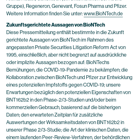
Gruppe), Regeneron, Genevant, Fosun Pharma und Pfizer.
Weitere Information finden Sie unter:
www.BioNTech.de
Zukunftsgerichtete Aussagen von BioNTech
Diese Pressemitteilung enthält bestimmte in die Zukunft
gerichtete Aussagen von BioNTech im Rahmen des
angepassten Private Securities Litigation Reform Act von
1995, einschließlich, aber nicht begrenzt auf ausdrückliche
oder implizite Aussagen bezogen auf: BioNTechs
Bemühungen, die COVID-19-Pandemie zu bekämpfen; die
Kollaboration zwischen BioNTech und Pfizer zur Entwicklung
eines potenziellen Impfstoffs gegen COVID-19; unsere
Erwartungen bezüglich den potenziellen Eigenschaften von
BNT162b2 in den Phase-2/3-Studien und/oder beim
kommerziellen Gebrauch, basierend auf die bisherigen
Daten; den erwarteten Zeitplan für zusätzliche
Auswertungen der Wirksamkeitsdaten von BNT162b2 in
unserer Phase 2/3-Studie; die Art der klinischen Daten, die
einem laufenden Peer-Review-Verfahren, der behördlichen