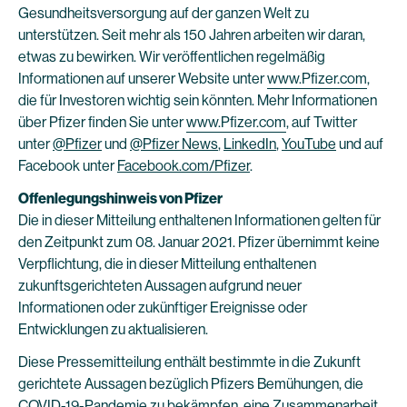
Gesundheitsversorgung auf der ganzen Welt zu
unterstützen. Seit mehr als 150 Jahren arbeiten wir daran,
etwas zu bewirken. Wir veröffentlichen regelmäßig
Informationen auf unserer Website unter
www.Pfizer.com
,
die für Investoren wichtig sein könnten. Mehr Informationen
über Pfizer finden Sie unter
www.Pfizer.com
, auf Twitter
unter
@Pfizer
und
@Pfizer News
,
LinkedIn
,
YouTube
und auf
Facebook unter
Facebook.com/Pfizer
.
Offenlegungshinweis von Pfizer
Die in dieser Mitteilung enthaltenen Informationen gelten für
den Zeitpunkt zum 08. Januar 2021. Pfizer übernimmt keine
Verpflichtung, die in dieser Mitteilung enthaltenen
zukunftsgerichteten Aussagen aufgrund neuer
Informationen oder zukünftiger Ereignisse oder
Entwicklungen zu aktualisieren.
Diese Pressemitteilung enthält bestimmte in die Zukunft
gerichtete Aussagen bezüglich Pfizers Bemühungen, die
COVID-19-Pandemie zu bekämpfen, eine Zusammenarbeit