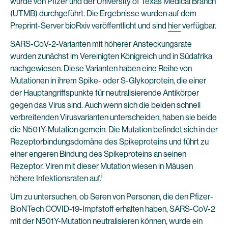
wurde von Pfizer und der University of Texas Medical Branch
(UTMB) durchgeführt. Die Ergebnisse wurden auf dem
Preprint-Server bioRxiv veröffentlicht und sind
hier
verfügbar.
SARS-CoV-2-Varianten mit höherer Ansteckungsrate
wurden zunächst im Vereinigten Königreich und in Südafrika
nachgewiesen. Diese Varianten haben eine Reihe von
Mutationen in ihrem Spike- oder S-Glykoprotein, die einer
der Hauptangriffspunkte für neutralisierende Antikörper
gegen das Virus sind. Auch wenn sich die beiden schnell
verbreitenden Virusvarianten unterscheiden, haben sie beide
die N501Y-Mutation gemein. Die Mutation befindet sich in der
Rezeptorbindungsdomäne des Spikeproteins und führt zu
einer engeren Bindung des Spikeproteins an seinen
Rezeptor. Viren mit dieser Mutation wiesen in Mäusen
i
höhere Infektionsraten auf.
Um zu untersuchen, ob Seren von Personen, die den Pfizer-
BioNTech COVID-19-Impfstoff erhalten haben, SARS-CoV-2
mit der N501Y-Mutation neutralisieren können, wurde ein