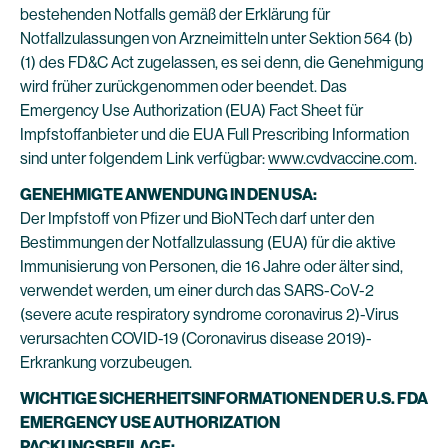
bestehenden Notfalls gemäß der Erklärung für
Notfallzulassungen von Arzneimitteln unter Sektion 564 (b)
(1) des FD&C Act zugelassen, es sei denn, die Genehmigung
wird früher zurückgenommen oder beendet. Das
Emergency Use Authorization (EUA) Fact Sheet für
Impfstoffanbieter und die EUA Full Prescribing Information
sind unter folgendem Link verfügbar:
www.cvdvaccine.com
.
GENEHMIGTE ANWENDUNG IN DEN USA:
Der Impfstoff von Pfizer und BioNTech darf unter den
Bestimmungen der Notfallzulassung (EUA) für die aktive
Immunisierung von Personen, die 16 Jahre oder älter sind,
verwendet werden, um einer durch das SARS-CoV-2
(severe acute respiratory syndrome coronavirus 2)-Virus
verursachten COVID-19 (Coronavirus disease 2019)-
Erkrankung vorzubeugen.
WICHTIGE SICHERHEITSINFORMATIONEN DER U.S. FDA
EMERGENCY USE AUTHORIZATION
PACKUNGSBEILAGE: