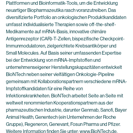
Plattformen und Bioinformatik-Tools, um die Entwicklung
neuartiger Biopharmazeutika rasch voranzutreiben. Das
diversifizierte Portfolio an onkologischen Produktkandidaten
umfasst individualisierte Therapien sowie off-the-shelf-
Medikamente auf mRNA-Basis, innovative chimäre
Antigenrezeptor (CAR)-T-Zellen, bispezifische Checkpoint-
Immunmodulatoren, zielgerichtete Krebsantikörper und
Small Molecules. Auf Basis seiner umfassenden Expertise
bei der Entwicklung von mRNA-Impfstoffen und
unternehmenseigener Herstellungskapazitäten entwickelt
BioNTech neben seiner vielfältigen Onkologie-Pipeline
gemeinsam mit Kollaborationspartnern verschiedene mRNA-
Impfstoffkandidaten für eine Reihe von
Infektionskrankheiten. BioNTech arbeitet Seite an Seite mit
weltweit renommierten Kooperationspartnern aus der
pharmazeutischen Industrie, darunter Genmab, Sanofi, Bayer
Animal Health, Genentech (ein Unternehmen der Roche
Gruppe), Regeneron, Genevant, Fosun Pharma und Pfizer.
Weitere Information finden Sie unter:
www.BioNTech.de
.