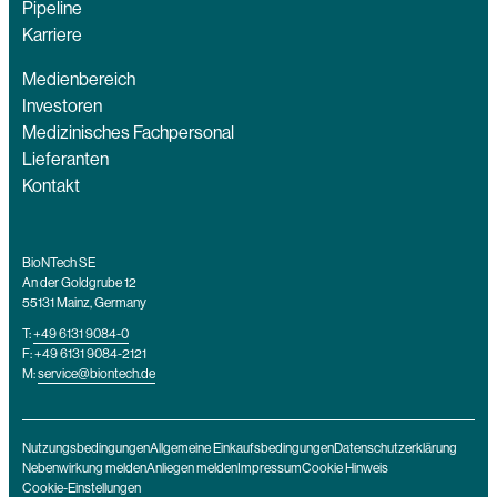
Pipeline
Karriere
Medienbereich
Investoren
Medizinisches Fachpersonal
Lieferanten
Kontakt
BioNTech SE
An der Goldgrube 12
55131 Mainz, Germany
T:
+49 6131 9084-0
F: +49 6131 9084-2121
M:
service@biontech.de
Nutzungsbedingungen
Allgemeine Einkaufsbedingungen
Datenschutzerklärung
Nebenwirkung melden
Anliegen melden
Impressum
Cookie Hinweis
Cookie-Einstellungen