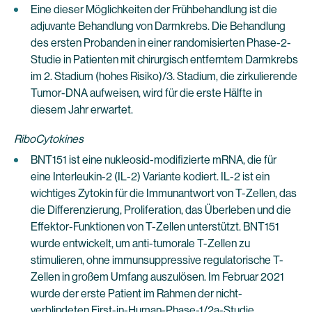
Eine dieser Möglichkeiten der Frühbehandlung ist die
adjuvante Behandlung von Darmkrebs. Die Behandlung
des ersten Probanden in einer randomisierten Phase-2-
Studie in Patienten mit chirurgisch entferntem Darmkrebs
im 2. Stadium (hohes Risiko)/3. Stadium, die zirkulierende
Tumor-DNA aufweisen, wird für die erste Hälfte in
diesem Jahr erwartet.
RiboCytokines
BNT151 ist eine nukleosid-modifizierte mRNA, die für
eine Interleukin-2 (IL-2) Variante kodiert. IL-2 ist ein
wichtiges Zytokin für die Immunantwort von T-Zellen, das
die Differenzierung, Proliferation, das Überleben und die
Effektor-Funktionen von T-Zellen unterstützt. BNT151
wurde entwickelt, um anti-tumorale T-Zellen zu
stimulieren, ohne immunsuppressive regulatorische T-
Zellen in großem Umfang auszulösen. Im Februar 2021
wurde der erste Patient im Rahmen der nicht-
verblindeten First-in-Human-Phase-1/2a-Studie