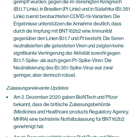
geimpft wurden, gegen die im Vereinigten Königreich
(B.1.1.7 Linie), in Brasilien (P.1 Linie) und in Südafrika (B.1.351
Linie) zuerst beobachteten COVID-19-Varianten. Die
Ergebnisse unterstützen die Annahme deutlich, dass
durch die Impfung mit BNT162b2 eine Immunität
gegenüber den Linien B.1.1.7 und P.1 besteht. Die Seren
neutralisierten alle getesteten Viren und zeigten keine
signifikante Verringerung der Aktivität sowohl gegen
B.1.1.7-Spike- als auch gegen P.1-Spike-Viren. Die
Neutralisierung des B.1.351-Spike-Virus war zwar
geringer, aber dennoch robust.
Zulassungsrelevante Updates
Am 2. Dezember 2020 gaben BioNTech und Pfizer
bekannt, dass die britische Zulassungsbehörde
(Medicines and Healthcare products Regulatory Agency,
MHRA) eine befristete Notfallzulassung für BNT162b2
genehmigt hat.