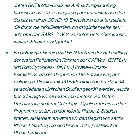
dritten BNT162b2-Dosis als Auffrischungsimpfung
begonnen, um die Verlängerung der Immunität und den
Schutz vor einer COVID-19-Erkrankung zu untersuchen,
die durch die zirkulierenden und möglicherweise neu
auftretenden SARS-CoV-2-Varianten entstehen könnte;
weitere Studien sind geplant.
Im Onkologie-Bereich hat BioNTech mit der Behandlung
der ersten Patienten im Rahmen der CARVac- (BNT211)
und RiboCytokines- (BNT151) Phase-1-Dosis-
Eskalations-Studien begonnen. Die Entwicklung der
Onkologie-Pipeline mit 13 Produktkandidaten, die in 14
verschiedenen klinischen Studien geprüft werden, wurde
beschleunigt; wir erwarten mindestens vier Daten-
Updates aus unserer Onkologie-Pipeline, für bis zu drei
Programme sollen randomisierte Phase-2-Studien
starten. Außerdem erwarten wir den Beginn von sechs
Phase-1-Studien, die sich bisher in der präklinischen
Phase befanden.