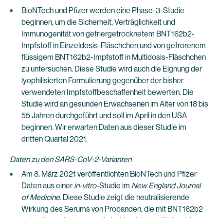
BioNTech und Pfizer werden eine Phase-3-Studie
beginnen, um die Sicherheit, Verträglichkeit und
Immunogenität von gefriergetrocknetem BNT162b2-
Impfstoff in Einzeldosis-Fläschchen und von gefrorenem
flüssigem BNT162b2-Impfstoff in Multidosis-Fläschchen
zu untersuchen. Diese Studie wird auch die Eignung der
lyophilisierten Formulierung gegenüber der bisher
verwendeten Impfstoffbeschaffenheit bewerten. Die
Studie wird an gesunden Erwachsenen im Alter von 18 bis
55 Jahren durchgeführt und soll im April in den USA
beginnen. Wir erwarten Daten aus dieser Studie im
dritten Quartal 2021.
Daten zu den SARS-CoV-2-Varianten
Am 8. März 2021 veröffentlichten BioNTech und Pfizer
Daten aus einer
in-vitro
-Studie im
New England Journal
of Medicine
. Diese Studie zeigt die neutralisierende
Wirkung des Serums von Probanden, die mit BNT162b2