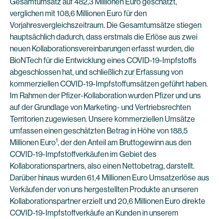
Gesamtumsatz auf 482,3 Millionen Euro geschätzt,
verglichen mit 108,6 Millionen Euro für den
Vorjahresvergleichszeitraum. Die Gesamtumsätze stiegen
hauptsächlich dadurch, dass erstmals die Erlöse aus zwei
neuen Kollaborationsvereinbarungen erfasst wurden, die
BioNTech für die Entwicklung eines COVID-19-Impfstoffs
abgeschlossen hat, und schließlich zur Erfassung von
kommerziellen COVID-19-Impfstoffumsätzen geführt haben.
Im Rahmen der Pfizer-Kollaboration wurden Pfizer und uns
auf der Grundlage von Marketing- und Vertriebsrechten
Territorien zugewiesen. Unsere kommerziellen Umsätze
umfassen einen geschätzten Betrag in Höhe von 188,5
1
Millionen Euro
, der den Anteil am Bruttogewinn aus den
COVID-19-Impfstoffverkäufen im Gebiet des
Kollaborationspartners, also einen Nettobetrag, darstellt.
Darüber hinaus wurden 61,4 Millionen Euro Umsatzerlöse aus
Verkäufen der von uns hergestellten Produkte an unseren
Kollaborationspartner erzielt und 20,6 Millionen Euro direkte
COVID-19-Impfstoffverkäufe an Kunden in unserem