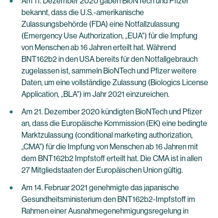
Am 11. Dezember 2020 gaben BioNTech und Pfizer
bekannt, dass die U.S.-amerikanische
Zulassungsbehörde (FDA) eine Notfallzulassung
(Emergency Use Authorization, „EUA") für die Impfung
von Menschen ab 16 Jahren erteilt hat. Während
BNT162b2 in den USA bereits für den Notfallgebrauch
zugelassen ist, sammeln BioNTech und Pfizer weitere
Daten, um eine vollständige Zulassung (Biologics License
Application, „BLA") im Jahr 2021 einzureichen.
Am 21. Dezember 2020 kündigten BioNTech und Pfizer
an, dass die Europäische Kommission (EK) eine bedingte
Marktzulassung (conditional marketing authorization,
„CMA") für die Impfung von Menschen ab 16 Jahren mit
dem BNT162b2 Impfstoff erteilt hat. Die CMA ist in allen
27 Mitgliedstaaten der Europäischen Union gültig.
Am 14. Februar 2021 genehmigte das japanische
Gesundheitsministerium den BNT162b2-Impfstoff im
Rahmen einer Ausnahmegenehmigungsregelung in