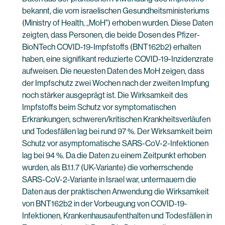
bekannt, die vom israelischen Gesundheitsministeriums
(Ministry of Health, „MoH") erhoben wurden. Diese Daten
zeigten, dass Personen, die beide Dosen des Pfizer-
BioNTech COVID-19-Impfstoffs (BNT162b2) erhalten
haben, eine signifikant reduzierte COVID-19-Inzidenzrate
aufweisen. Die neuesten Daten des MoH zeigen, dass
der Impfschutz zwei Wochen nach der zweiten Impfung
noch stärker ausgeprägt ist. Die Wirksamkeit des
Impfstoffs beim Schutz vor symptomatischen
Erkrankungen, schweren/kritischen Krankheitsverläufen
und Todesfällen lag bei rund 97 %. Der Wirksamkeit beim
Schutz vor asymptomatische SARS-CoV-2-Infektionen
lag bei 94 %. Da die Daten zu einem Zeitpunkt erhoben
wurden, als B.1.1.7 (UK-Variante) die vorherrschende
SARS-CoV-2-Variante in Israel war, untermauern die
Daten aus der praktischen Anwendung die Wirksamkeit
von BNT162b2 in der Vorbeugung von COVID-19-
Infektionen, Krankenhausaufenthalten und Todesfällen in