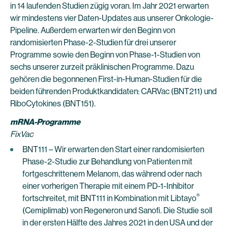
in 14 laufenden Studien zügig voran. Im Jahr 2021 erwarten
wir mindestens vier Daten-Updates aus unserer Onkologie-
Pipeline. Außerdem erwarten wir den Beginn von
randomisierten Phase-2-Studien für drei unserer
Programme sowie den Beginn von Phase-1-Studien von
sechs unserer zurzeit präklinischen Programme. Dazu
gehören die begonnenen First-in-Human-Studien für die
beiden führenden Produktkandidaten: CARVac (BNT211) und
RiboCytokines (BNT151).
mRNA-Programme
FixVac
BNT111 – Wir erwarten den Start einer randomisierten
Phase-2-Studie zur Behandlung von Patienten mit
fortgeschrittenem Melanom, das während oder nach
einer vorherigen Therapie mit einem PD-1-Inhibitor
®
fortschreitet, mit BNT111 in Kombination mit Libtayo
(Cemiplimab) von Regeneron und Sanofi. Die Studie soll
in der ersten Hälfte des Jahres 2021 in den USA und der