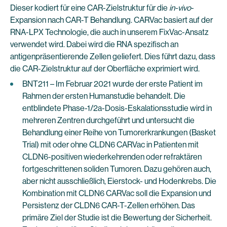
Dieser kodiert für eine CAR-Zielstruktur für die
in-vivo
-
Expansion nach CAR-T Behandlung. CARVac basiert auf der
RNA-LPX Technologie, die auch in unserem FixVac-Ansatz
verwendet wird. Dabei wird die RNA spezifisch an
antigenpräsentierende Zellen geliefert. Dies führt dazu, dass
die CAR-Zielstruktur auf der Oberfläche exprimiert wird.
BNT211 – Im Februar 2021 wurde der erste Patient im
Rahmen der ersten Humanstudie behandelt. Die
entblindete Phase-1/2a-Dosis-Eskalationsstudie wird in
mehreren Zentren durchgeführt und untersucht die
Behandlung einer Reihe von Tumorerkrankungen (Basket
Trial) mit oder ohne CLDN6 CARVac in Patienten mit
CLDN6-positiven wiederkehrenden oder refraktären
fortgeschrittenen soliden Tumoren. Dazu gehören auch,
aber nicht ausschließlich, Eierstock- und Hodenkrebs. Die
Kombination mit CLDN6 CARVac soll die Expansion und
Persistenz der CLDN6 CAR-T-Zellen erhöhen. Das
primäre Ziel der Studie ist die Bewertung der Sicherheit.