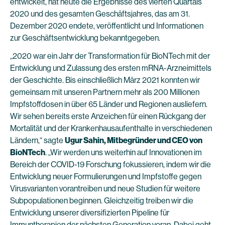
entwickelt, hat heute die Ergebnisse des vierten Quartals
2020 und des gesamten Geschäftsjahres, das am 31.
Dezember 2020 endete, veröffentlicht und Informationen
zur Geschäftsentwicklung bekanntgegeben.
„2020 war ein Jahr der Transformation für BioNTech mit der
Entwicklung und Zulassung des ersten mRNA-Arzneimittels
der Geschichte. Bis einschließlich März 2021 konnten wir
gemeinsam mit unseren Partnern mehr als 200 Millionen
Impfstoffdosen in über 65 Länder und Regionen ausliefern.
Wir sehen bereits erste Anzeichen für einen Rückgang der
Mortalität und der Krankenhausaufenthalte in verschiedenen
Ländern,“ sagte
Ugur Sahin, Mitbegründer und CEO von
BioNTech
. „Wir werden uns weiterhin auf Innovationen im
Bereich der COVID-19 Forschung fokussieren, indem wir die
Entwicklung neuer Formulierungen und Impfstoffe gegen
Virusvarianten vorantreiben und neue Studien für weitere
Subpopulationen beginnen. Gleichzeitig treiben wir die
Entwicklung unserer diversifizierten Pipeline für
Immuntherapien der nächsten Generation voran. Dabei geht