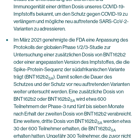
Immunogenität einer dritten Dosis unseres COVID-19-
Impfstoffs bekannt, um den Schutz gegen COVID-19 zu
verlängern und mögliche neu auftretende SARS-CoV-2-
Varianten zu adressieren.
Im März 2021 genehmigte die FDA eine Anpassung des
Protokolls der globalen Phase 1/2/3-Studie zur
Untersuchung einer zusätzlichen Dosis von BNT162b2
oder einer angepassten Version des Impfstoffes, die die
Spike-Protein-Sequenz der südafrikanischen Variante
trägt (BNT162b2
). Damit sollen die Dauer des
SA
Schutzes und der Schutz vor neu auftretenden Varianten
weiter untersucht werden. Eine zusätzliche Dosis von
BNT162b2 oder BNT162b2
wird etwa 600
SA
Teilnehmern der Phase-3 rund fünf bis sieben Monate
nach Erhalt der zweiten Dosis von BNT162b2 verabreicht.
Eine weitere, dritte Dosis von BNT162b2
werden etwa
SA
30 der 600 Teilnehmer erhalten, die BNT162b2
SA
erhalten hatten. Ungefähr 300 Teilnehmer, die zuvor nicht