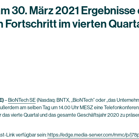
am 30. März 2021 Ergebnisse
 Fortschritt im vierten Quar
E)
–
BioNTech SE
(Nasdaq: BNTX, „BioNTech” oder „das Unternehme
d außerdem am selben Tag um 14.00 Uhr MESZ eine Telefonkonfere
das vierte Quartal und das gesamte Geschäftsjahr 2020 zu präsent
t-Link verfügbar sein:
https://edge.media-server.com/mmc/p/j78