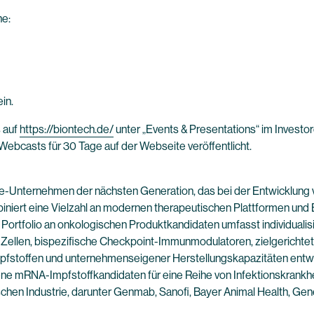
he:
in.
 auf
https://biontech.de/
unter „Events & Presentations“ im Investor
Webcasts für 30 Tage auf der Webseite veröffentlicht.
e-Unternehmen der nächsten Generation, das bei der Entwicklung 
niert eine Vielzahl an modernen therapeutischen Plattformen und B
e Portfolio an onkologischen Produktkandidaten umfasst individual
ellen, bispezifische Checkpoint-Immunmodulatoren, zielgerichtete
stoffen und unternehmenseigener Herstellungskapazitäten entwic
ne mRNA-Impfstoffkandidaten für eine Reihe von Infektionskrankhei
hen Industrie, darunter Genmab, Sanofi, Bayer Animal Health, G