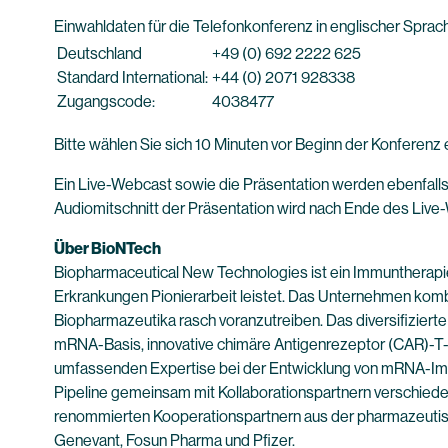
Einwahldaten für die Telefonkonferenz in englischer Sprac
Deutschland
+49 (0) 692 2222 625
Standard International:
+44 (0) 2071 928338
Zugangscode:
4038477
Bitte wählen Sie sich 10 Minuten vor Beginn der Konferenz e
Ein Live-Webcast sowie die Präsentation werden ebenfalls
Audiomitschnitt der Präsentation wird nach Ende des Live-
Über BioNTech
Biopharmaceutical New Technologies ist ein Immuntherapi
Erkrankungen Pionierarbeit leistet. Das Unternehmen kombi
Biopharmazeutika rasch voranzutreiben. Das diversifiziert
mRNA-Basis, innovative chimäre Antigenrezeptor (CAR)-T-Z
umfassenden Expertise bei der Entwicklung von mRNA-Impf
Pipeline gemeinsam mit Kollaborationspartnern verschiede
renommierten Kooperationspartnern aus der pharmazeutisc
Genevant, Fosun Pharma und Pfizer.