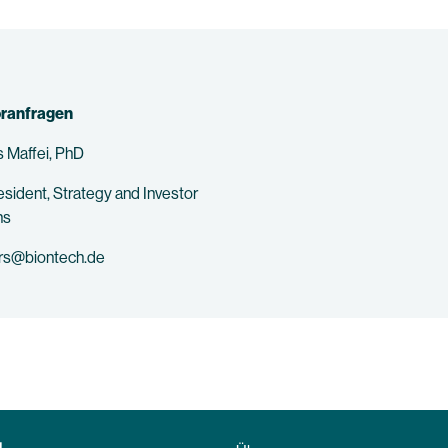
oranfragen
 Maffei, PhD
esident, Strategy and Investor
ns
ors@biontech.de