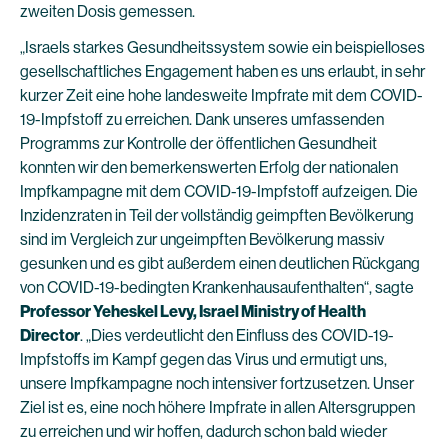
zweiten Dosis gemessen.
„Israels starkes Gesundheitssystem sowie ein beispielloses
gesellschaftliches Engagement haben es uns erlaubt, in sehr
kurzer Zeit eine hohe landesweite Impfrate mit dem COVID-
19-Impfstoff zu erreichen. Dank unseres umfassenden
Programms zur Kontrolle der öffentlichen Gesundheit
konnten wir den bemerkenswerten Erfolg der nationalen
Impfkampagne mit dem COVID-19-Impfstoff aufzeigen. Die
Inzidenzraten in Teil der vollständig geimpften Bevölkerung
sind im Vergleich zur ungeimpften Bevölkerung massiv
gesunken und es gibt außerdem einen deutlichen Rückgang
von COVID-19-bedingten Krankenhausaufenthalten“, sagte
Professor Yeheskel Levy, Israel Ministry of Health
Director
. „Dies verdeutlicht den Einfluss des COVID-19-
Impfstoffs im Kampf gegen das Virus und ermutigt uns,
unsere Impfkampagne noch intensiver fortzusetzen. Unser
Ziel ist es, eine noch höhere Impfrate in allen Altersgruppen
zu erreichen und wir hoffen, dadurch schon bald wieder