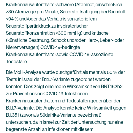
Krankenhausaufenthalte; schwere (Atemnot, einschließlich
>30 Atemzüge pro Minute, Sauerstoffsättigung bei Raumluft
<94 % und/oder das Verhältnis von arteriellem
Sauerstoffpartialdruck zu inspiratorischer
Sauerstoffkonzentration <300 mmHg) und kritische
(künstliche Beatmung, Schock und/oder Herz-, Leber- oder
Nierenversagen) COVID-19-bedingte
Krankenhausaufenthalte; sowie COVID-19-assoziierte
Todesfälle.
Die MoH-Analyse wurde durchgeführt als mehr als 80 % der
Tests in Israel der B.1.1.7-Variante zugeordnet werden
konnten. Dies zeigt eine reelle Wirksamkeit von BNT162b2
zur Prävention von COVID-19-Infektionen,
Krankenhausaufenthalten und Todesfällen gegenüber der
B.1.1.7-Variante. Die Analyse konnte keine Wirksamkeit gegen
B.1.351 (zuvor als Südafrika-Variante bezeichnet)
untersuchen, da in Israel zur Zeit der Untersuchung nur eine
begrenzte Anzahl an Infektionen mit diesem