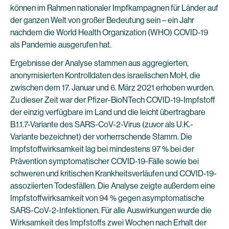
können im Rahmen nationaler Impfkampagnen für Länder auf
der ganzen Welt von großer Bedeutung sein – ein Jahr
nachdem die World Health Organization (WHO) COVID-19
als Pandemie ausgerufen hat.
Ergebnisse der Analyse stammen aus aggregierten,
anonymisierten Kontrolldaten des israelischen MoH, die
zwischen dem 17. Januar und 6. März 2021 erhoben wurden.
Zu dieser Zeit war der Pfizer-BioNTech COVID-19-Impfstoff
der einzig verfügbare im Land und die leicht übertragbare
B.1.1.7-Variante des SARS-CoV-2-Virus (zuvor als U.K.-
Variante bezeichnet) der vorherrschende Stamm. Die
Impfstoffwirksamkeit lag bei mindestens 97 % bei der
Prävention symptomatischer COVID-19-Fälle sowie bei
schweren und kritischen Krankheitsverläufen und COVID-19-
assoziierten Todesfällen. Die Analyse zeigte außerdem eine
Impfstoffwirksamkeit von 94 % gegen asymptomatische
SARS-CoV-2-Infektionen. Für alle Auswirkungen wurde die
Wirksamkeit des Impfstoffs zwei Wochen nach Erhalt der