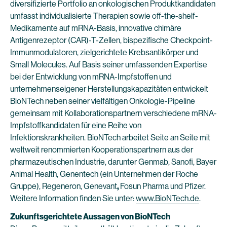
diversifizierte Portfolio an onkologischen Produktkandidaten
umfasst individualisierte Therapien sowie off-the-shelf-
Medikamente auf mRNA-Basis, innovative chimäre
Antigenrezeptor (CAR)-T-Zellen, bispezifische Checkpoint-
Immunmodulatoren, zielgerichtete Krebsantikörper und
Small Molecules. Auf Basis seiner umfassenden Expertise
bei der Entwicklung von mRNA-Impfstoffen und
unternehmenseigener Herstellungskapazitäten entwickelt
BioNTech neben seiner vielfältigen Onkologie-Pipeline
gemeinsam mit Kollaborationspartnern verschiedene mRNA-
Impfstoffkandidaten für eine Reihe von
Infektionskrankheiten. BioNTech arbeitet Seite an Seite mit
weltweit renommierten Kooperationspartnern aus der
pharmazeutischen Industrie, darunter Genmab, Sanofi, Bayer
Animal Health, Genentech (ein Unternehmen der Roche
Gruppe), Regeneron, Genevant
,
Fosun Pharma und Pfizer.
Weitere Information finden Sie unter:
www.BioNTech.de
.
Zukunftsgerichtete Aussagen von BioNTech