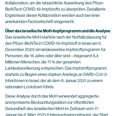
Kollaboration, um die tatsächliche Auswirkung des Pfizer-
BioNTech COVID-19-Impfstoffs zu überprüfen. Detaillierte
Ergebnisse dieser Kollaboration werden auch bei einer
anerkannten Fachzeitschrift eingereicht.
Über das israelische MoH-Impfprogramm und die Analyse
Das israelische MoH startete nach der Notfallzulassung für
den Pfizer-BioNTech COVID-19-Impfstoff in Israel am 6.
Dezember 2020 ein landesweites Impfstoffprogramm für
Personen, die 16 Jahre oder älter sind – insgesamt 6,4
Millionen Menschen, die 71 % der gesamten
Landesbevölkerung entsprechen. Das Impfstoffprogramm
startete zu Beginn eines starken Anstiegs an SARS-CoV-2-
Infektionen in Israel, der ab dem 8. Januar 2021 zu einem
nationalen Lockdown führte.
Diese Analyse durch das MoH verwendet aggregierte,
anonymisierte Beobachtungsdaten zur öffentlichen
Gesundheit des israelischen MoH im Zeitraum vom 17.
Januar bis 6. März 2021 (Untersuchungszeitraum); der Start