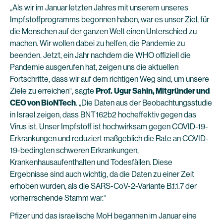
„Als wir im Januar letzten Jahres mit unserem unseres
Impfstoffprogramms begonnen haben, war es unser Ziel, für
die Menschen auf der ganzen Welt einen Unterschied zu
machen. Wir wollen dabei zu helfen, die Pandemie zu
beenden. Jetzt, ein Jahr nachdem die WHO offiziell die
Pandemie ausgerufen hat, zeigen uns die aktuellen
Fortschritte, dass wir auf dem richtigen Weg sind, um unsere
Ziele zu erreichen“, sagte
Prof.
Ugur Sahin, Mitgründer und
CEO von BioNTech
. „Die Daten aus der Beobachtungsstudie
in Israel zeigen, dass BNT162b2 hocheffektiv gegen das
Virus ist. Unser Impfstoff ist hochwirksam gegen COVID-19-
Erkrankungen und reduziert maßgeblich die Rate an COVID-
19-bedingten schweren Erkrankungen,
Krankenhausaufenthalten und Todesfällen. Diese
Ergebnisse sind auch wichtig, da die Daten zu einer Zeit
erhoben wurden, als die SARS-CoV-2-Variante B.1.1.7 der
vorherrschende Stamm war.“
Pfizer und das israelische MoH begannen im Januar eine