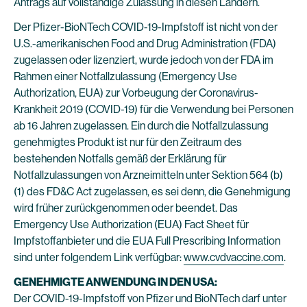
Antrags auf vollständige Zulassung in diesen Ländern.
Der Pfizer-BioNTech COVID-19-Impfstoff ist nicht von der
U.S.-amerikanischen Food and Drug Administration (FDA)
zugelassen oder lizenziert, wurde jedoch von der FDA im
Rahmen einer Notfallzulassung (Emergency Use
Authorization, EUA) zur Vorbeugung der Coronavirus-
Krankheit 2019 (COVID-19) für die Verwendung bei Personen
ab 16 Jahren zugelassen. Ein durch die Notfallzulassung
genehmigtes Produkt ist nur für den Zeitraum des
bestehenden Notfalls gemäß der Erklärung für
Notfallzulassungen von Arzneimitteln unter Sektion 564 (b)
(1) des FD&C Act zugelassen, es sei denn, die Genehmigung
wird früher zurückgenommen oder beendet. Das
Emergency Use Authorization (EUA) Fact Sheet für
Impfstoffanbieter und die EUA Full Prescribing Information
sind unter folgendem Link verfügbar:
www.cvdvaccine.com
.
GENEHMIGTE ANWENDUNG IN DEN USA:
Der COVID-19-Impfstoff von Pfizer und BioNTech darf unter