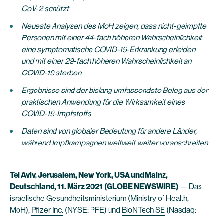
CoV-2 schützt
Neueste Analysen des MoH zeigen, dass nicht-geimpfte
Personen mit einer 44-fach höheren Wahrscheinlichkeit
eine symptomatische COVID-19-Erkrankung erleiden
und mit einer 29-fach höheren Wahrscheinlichkeit an
COVID-19 sterben
Ergebnisse sind der bislang umfassendste Beleg aus der
praktischen Anwendung für die Wirksamkeit eines
COVID-19-Impfstoffs
Daten sind von globaler Bedeutung für andere Länder,
während Impfkampagnen weltweit weiter voranschreiten
Tel Aviv, Jerusalem, New York, USA und Mainz,
Deutschland, 11. März 2021
(GLOBE NEWSWIRE)
— Das
israelische Gesundheitsministerium (Ministry of Health,
MoH),
Pfizer Inc.
(NYSE: PFE) und
BioNTech SE
(Nasdaq: