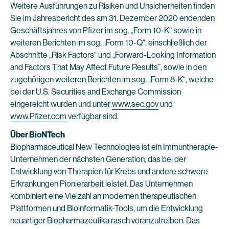
Weitere Ausführungen zu Risiken und Unsicherheiten finden
Sie im Jahresbericht des am 31. Dezember 2020 endenden
Geschäftsjahres von Pfizer im sog. „Form 10-K“ sowie in
weiteren Berichten im sog. „Form 10-Q“, einschließlich der
Abschnitte „Risk Factors“ und „Forward-Looking Information
and Factors That May Affect Future Results”, sowie in den
zugehörigen weiteren Berichten im sog. „Form 8-K“, welche
bei der U.S. Securities and Exchange Commission
eingereicht wurden und unter
www.sec.gov
und
www.Pfizer.com
verfügbar sind.
Über BioNTech
Biopharmaceutical New Technologies ist ein Immuntherapie-
Unternehmen der nächsten Generation, das bei der
Entwicklung von Therapien für Krebs und andere schwere
Erkrankungen Pionierarbeit leistet. Das Unternehmen
kombiniert eine Vielzahl an modernen therapeutischen
Plattformen und Bioinformatik-Tools, um die Entwicklung
neuartiger Biopharmazeutika rasch voranzutreiben. Das