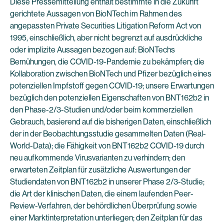
Diese Pressemitteilung enthält bestimmte in die Zukunft
gerichtete Aussagen von BioNTech im Rahmen des
angepassten Private Securities Litigation Reform Act von
1995, einschließlich, aber nicht begrenzt auf ausdrückliche
oder implizite Aussagen bezogen auf: BioNTechs
Bemühungen, die COVID-19-Pandemie zu bekämpfen; die
Kollaboration zwischen BioNTech und Pfizer bezüglich eines
potenziellen Impfstoff gegen COVID-19; unsere Erwartungen
bezüglich den potenziellen Eigenschaften von BNT162b2 in
den Phase-2/3-Studien und/oder beim kommerziellen
Gebrauch, basierend auf die bisherigen Daten, einschließlich
der in der Beobachtungsstudie gesammelten Daten (Real-
World-Data); die Fähigkeit von BNT162b2 COVID-19 durch
neu aufkommende Virusvarianten zu verhindern; den
erwarteten Zeitplan für zusätzliche Auswertungen der
Studiendaten von BNT162b2 in unserer Phase 2/3-Studie;
die Art der klinischen Daten, die einem laufenden Peer-
Review-Verfahren, der behördlichen Überprüfung sowie
einer Marktinterpretation unterliegen; den Zeitplan für das