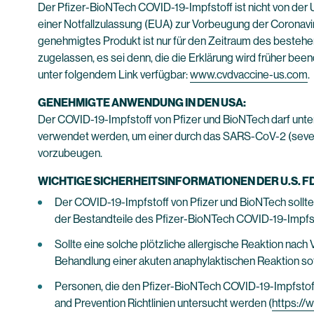
Der Pfizer-BioNTech COVID-19-Impfstoff ist nicht von der
einer Notfallzulassung (EUA) zur Vorbeugung der Coronavi
genehmigtes Produkt ist nur für den Zeitraum des bestehen
zugelassen, es sei denn, die die Erklärung wird früher bee
unter folgendem Link verfügbar:
www.cvdvaccine-us.com
.
GENEHMIGTE ANWENDUNG IN DEN USA:
Der COVID-19-Impfstoff von Pfizer und BioNTech darf unter
verwendet werden, um einer durch das SARS-CoV-2 (sever
vorzubeugen.
WICHTIGE SICHERHEITSINFORMATIONEN DER U.S.
Der COVID-19-Impfstoff von Pfizer und BioNTech sollte
der Bestandteile des Pfizer-BioNTech COVID-19-Impfst
Sollte eine solche plötzliche allergische Reaktion na
Behandlung einer akuten anaphylaktischen Reaktion sof
Personen, die den Pfizer-BioNTech COVID-19-Impfstoff
and Prevention Richtlinien untersucht werden (
https://