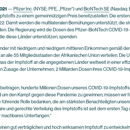
021
—
Pfizer Inc.
(NYSE: PFE, „Pfizer“) und
BioNTech SE
(Nasdaq: B
stoffs zu einem gemeinnützigen Preis bereitzustellen. Die ersten 
022. Damit werden die multilateralen Bemühungen unterstützt, die st
nden. Die Regierung wird die Dosen des Pfizer-BioNTech COVID-19
ie diese Länder unterstützen, spenden.
Länder mit niedrigem und niedrigem mittleren Einkommen gemäß der 
 an alle 55 Mitgliedsstaaten der Afrikanischen Union verteilen. D
ss der Impfstoff an die angegebenen Länder weltweit in einer effiz
en Zusage der Unternehmen, 2 Milliarden Dosen ihres COVID-19-Im
itragen, hunderte Millionen Dosen unseres COVID-19-Impfstoffs s
nd um den Kampf gegen diese Pandemie zu gewinnen, müssen wir fü
ine führende Rolle bedanken, die am stärksten Benachteiligten unse
faire und gerechte Verteilung des Impfstoffs ist seit dem ersten Tag 
er machbares Unterfangen.“
n, einen gut verträglichen und hoch wirksamen Impfstoff zu entwick