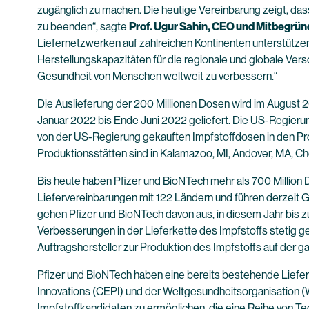
zugänglich zu machen. Die heutige Vereinbarung zeigt, da
zu beenden“, sagte
Prof. Ugur Sahin, CEO und Mitbegrü
Liefernetzwerken auf zahlreichen Kontinenten unterstützen
Herstellungskapazitäten für die regionale und globale Ve
Gesundheit von Menschen weltweit zu verbessern.“
Die Auslieferung der 200 Millionen Dosen wird im August
Januar 2022 bis Ende Juni 2022 geliefert. Die US-Regierun
von der US-Regierung gekauften Impfstoffdosen in den Prod
Produktionsstätten sind in Kalamazoo, MI, Andover, MA, Ch
Bis heute haben Pfizer und BioNTech mehr als 700 Million
Liefervereinbarungen mit 122 Ländern und führen derzeit G
gehen Pfizer und BioNTech davon aus, in diesem Jahr bis zu
Verbesserungen in der Lieferkette des Impfstoffs stetig 
Auftragshersteller zur Produktion des Impfstoffs auf der 
Pfizer und BioNTech haben eine bereits bestehende Lieferv
Innovations (CEPI) und der Weltgesundheitsorganisation 
Impfstoffkandidaten zu ermöglichen, die eine Reihe von T