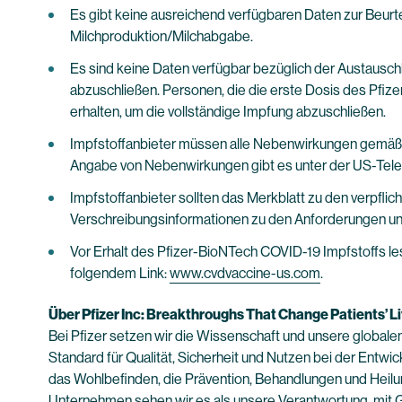
Es gibt keine ausreichend verfügbaren Daten zur Beurt
Milchproduktion/Milchabgabe.
Es sind keine Daten verfügbar bezüglich der Austausc
abzuschließen. Personen, die die erste Dosis des Pfiz
erhalten, um die vollständige Impfung abzuschließen.
Impfstoffanbieter müssen alle Nebenwirkungen gemäß 
Angabe von Nebenwirkungen gibt es unter der US-Tele
Impfstoffanbieter sollten das Merkblatt zu den verpfl
Verschreibungsinformationen zu den Anforderungen un
Vor Erhalt des Pfizer-BioNTech COVID-19 Impfstoffs les
folgendem Link:
www.cvdvaccine-us.com
.
Über Pfizer Inc: Breakthroughs That Change Patients’ L
Bei Pfizer setzen wir die Wissenschaft und unsere globale
Standard für Qualität, Sicherheit und Nutzen bei der Entwi
das Wohlbefinden, die Prävention, Behandlungen und Heil
Unternehmen sehen wir es als unsere Verantwortung, mit