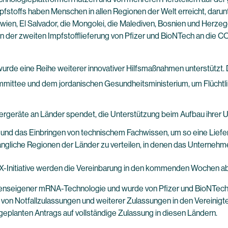
stoffs haben Menschen in allen Regionen der Welt erreicht, darun
ien, El Salvador, die Mongolei, die Malediven, Bosnien und Herzego
 der zweiten Impfstofflieferung von Pfizer und BioNTech an die COV
 wurde eine Reihe weiterer innovativer Hilfsmaßnahmen unterstützt.
ittee und dem jordanischen Gesundheitsministerium, um Flüchtlin
rgeräte an Länder spendet, die Unterstützung beim Aufbau ihrer U
und das Einbringen von technischem Fachwissen, um so eine Lieferlö
ngliche Regionen der Länder zu verteilen, in denen das Unternehmen
Initiative werden die Vereinbarung in den kommenden Wochen absc
enseigener mRNA-Technologie und wurde von Pfizer und BioNTech 
 von Notfallzulassungen und weiterer Zulassungen in den Vereinigt
geplanten Antrags auf vollständige Zulassung in diesen Ländern.