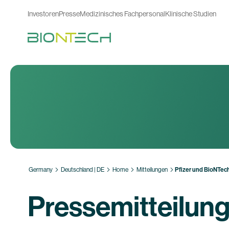
Investoren
Presse
Medizinisches Fachpersonal
Klinische Studien
Germany
Deutschland | DE
Home
Mitteilungen
Pfizer und BioNTech
Pressemitteilun