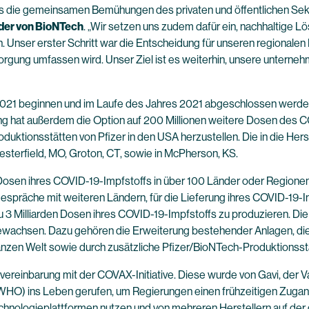
ss die gemeinsamen Bemühungen des privaten und öffentlichen Sekt
nder von BioNTech
. „Wir setzen uns zudem dafür ein, nachhaltige 
. Unser erster Schritt war die Entscheidung für unseren regionalen
rsorgung umfassen wird. Unser Ziel ist es weiterhin, unsere unter
 2021 beginnen und im Laufe des Jahres 2021 abgeschlossen werden
g hat außerdem die Option auf 200 Millionen weitere Dosen des COV
uktionsstätten von Pfizer in den USA herzustellen. Die in die Hers
esterfield, MO, Groton, CT, sowie in McPherson, KS.
 Dosen ihres COVID-19-Impfstoffs in über 100 Länder oder Regionen
espräche mit weiteren Ländern, für die Lieferung ihres COVID-19-I
 3 Milliarden Dosen ihres COVID-19-Impfstoffs zu produzieren. Die 
gewachsen. Dazu gehören die Erweiterung bestehender Anlagen, di
ganzen Welt sowie durch zusätzliche Pfizer/BioNTech-Produktionsst
ereinbarung mit der COVAX-Initiative. Diese wurde von Gavi, der Va
(WHO) ins Leben gerufen, um Regierungen einen frühzeitigen Zugan
echnologieplattformen nutzen und von mehreren Herstellern auf de