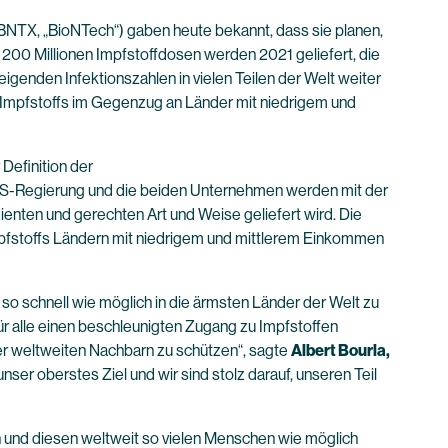
NTX, „BioNTech“) gaben heute bekannt, dass sie planen,
200 Millionen Impfstoffdosen werden 2021 geliefert, die
eigenden Infektionszahlen in vielen Teilen der Welt weiter
-Impfstoffs im Gegenzug an Länder mit niedrigem und
Definition der
ie US-Regierung und die beiden Unternehmen werden mit der
ienten und gerechten Art und Weise geliefert wird. Die
pfstoffs Ländern mit niedrigem und mittlerem Einkommen
o schnell wie möglich in die ärmsten Länder der Welt zu
r alle einen beschleunigten Zugang zu Impfstoffen
rer weltweiten Nachbarn zu schützen“, sagte
Albert Bourla,
unser oberstes Ziel und wir sind stolz darauf, unseren Teil
eln und diesen weltweit so vielen Menschen wie möglich