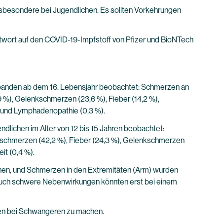
nsbesondere bei Jugendlichen. Es sollten Vorkehrungen
twort auf den COVID-19-Impfstoff von Pfizer und BioNTech
banden ab dem 16. Lebensjahr beobachtet: Schmerzen an
9 %), Gelenkschmerzen (23,6 %), Fieber (14,2 %),
 %) und Lymphadenopathie (0,3 %).
lichen im Alter von 12 bis 15 Jahren beobachtet:
elschmerzen (42,2 %), Fieber (24,3 %), Gelenkschmerzen
it (0,4 %).
echen, und Schmerzen in den Extremitäten (Arm) wurden
l auch schwere Nebenwirkungen könnten erst bei einem
ken bei Schwangeren zu machen.