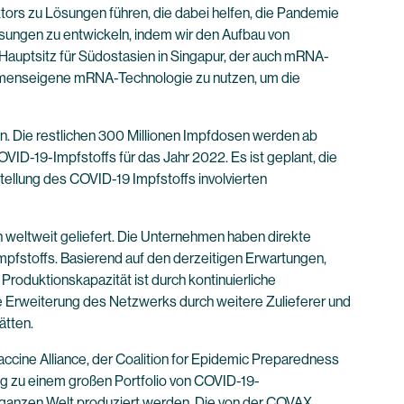
ors zu Lösungen führen, die dabei helfen, die Pandemie
Lösungen zu entwickeln, indem wir den Aufbau von
 Hauptsitz für Südostasien in Singapur, der auch mRNA-
nehmenseigene mRNA-Technologie zu nutzen, um die
. Die restlichen 300 Millionen Impfdosen werden ab
ID-19-Impfstoffs für das Jahr 2022. Es ist geplant, die
tellung des COVID-19 Impfstoffs involvierten
 weltweit geliefert. Die Unternehmen haben direkte
mpfstoffs. Basierend auf den derzeitigen Erwartungen,
Produktionskapazität ist durch kontinuierliche
e Erweiterung des Netzwerks durch weitere Zulieferer und
ätten.
ccine Alliance, der Coalition for Epidemic Preparedness
g zu einem großen Portfolio von COVID-19-
r ganzen Welt produziert werden. Die von der COVAX