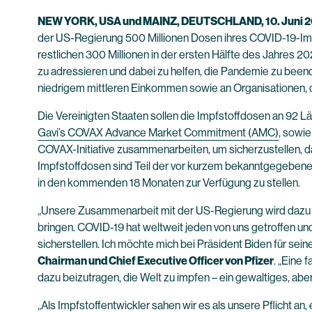
NEW YORK, USA und MAINZ, DEUTSCHLAND, 10. Juni 2
der US-Regierung 500 Millionen Dosen ihres COVID-19-Impf
restlichen 300 Millionen in der ersten Hälfte des Jahres 2
zu adressieren und dabei zu helfen, die Pandemie zu bee
niedrigem mittleren Einkommen sowie an Organisationen, d
Die Vereinigten Staaten sollen die Impfstoffdosen an 92 
Gavi’s COVAX Advance Market Commitment (AMC)
, sowie
COVAX-Initiative zusammenarbeiten, um sicherzustellen, da
Impfstoffdosen sind Teil der vor kurzem bekanntgegeben
in den kommenden 18 Monaten zur Verfügung zu stellen.
„Unsere Zusammenarbeit mit der US-Regierung wird dazu be
bringen. COVID-19 hat weltweit jeden von uns getroffen u
sicherstellen. Ich möchte mich bei Präsident Biden für se
Chairman und Chief Executive Officer von Pfizer
. „Eine 
dazu beizutragen, die Welt zu impfen – ein gewaltiges, ab
„Als Impfstoffentwickler sahen wir es als unsere Pflicht a