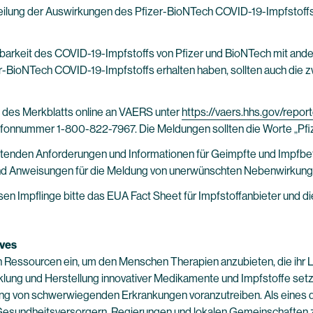
eilung der Auswirkungen des Pfizer-BioNTech COVID-19-Impfstoffs a
hbarkeit des COVID-19-Impfstoffs von Pfizer und BioNTech mit and
er-BioNTech COVID-19-Impfstoffs erhalten haben, sollten auch die
des Merkblatts online an VAERS unter
https://vaers.hhs.gov/repor
fonnummer 1-800-822-7967. Die Meldungen sollten die Worte „Pfiz
ichtenden Anforderungen und Informationen für Geimpfte und Impfbe
d Anweisungen für die Meldung von unerwünschten Nebenwirkungen
en Impflinge bitte das EUA Fact Sheet für Impfstoffanbieter und die
ives
n Ressourcen ein, um den Menschen Therapien anzubieten, die ihr L
cklung und Herstellung innovativer Medikamente und Impfstoffe setz
ung von schwerwiegenden Erkrankungen voranzutreiben. Als eines 
 Gesundheitsversorgern, Regierungen und lokalen Gemeinschafte