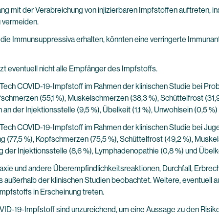
it der Verabreichung von injizierbaren Impfstoffen auftreten, i
 vermeiden.
 die Immunsuppressiva erhalten, könnten eine verringerte Immunan
 eventuell nicht alle Empfänger des Impfstoffs.
ech COVID-19-Impfstoff im Rahmen der klinischen Studie bei Pro
opfschmerzen (55,1 %), Muskelschmerzen (38,3 %), Schüttelfrost (31,
 an der Injektionsstelle (9,5 %), Übelkeit (1,1 %), Unwohlsein (0,5
ch COVID-19-Impfstoff im Rahmen der klinischen Studie bei Jugend
ng (77,5 %), Kopfschmerzen (75,5 %), Schüttelfrost (49,2 %), Musk
ng der Injektionsstelle (8,6 %), Lymphadenopathie (0,8 %) und Übelke
laxie und andere Überempfindlichkeitsreaktionen, Durchfall, Erbr
s außerhalb der klinischen Studien beobachtet. Weitere, eventuel
pfstoffs in Erscheinung treten.
VID-19-Impfstoff sind unzureichend, um eine Aussage zu den Risi