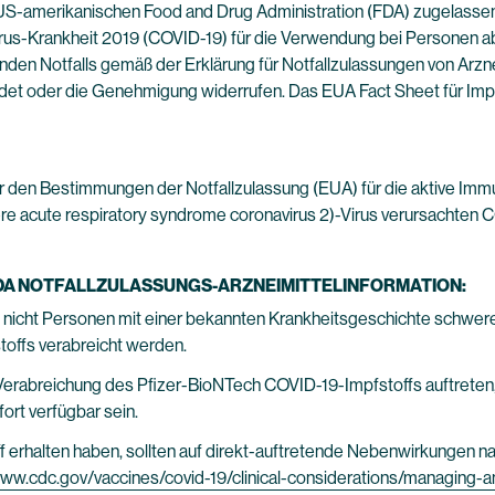
 US-amerikanischen Food and Drug Administration (FDA) zugelassen
rus-Krankheit 2019 (COVID-19) für die Verwendung bei Personen ab 
den Notfalls gemäß der Erklärung für Notfallzulassungen von Arzne
ndet oder die Genehmigung widerrufen. Das EUA Fact Sheet für Impf
 den Bestimmungen der Notfallzulassung (EUA) für die aktive Immun
e acute respiratory syndrome coronavirus 2)-Virus verursachten 
 FDA NOTFALLZULASSUNGS-ARZNEIMITTELINFORMATION:
 nicht Personen mit einer bekannten Krankheitsgeschichte schwerer
offs verabreicht werden.
ch Verabreichung des Pfizer-BioNTech COVID-19-Impfstoffs auftrete
ort verfügbar sein.
 erhalten haben, sollten auf direkt-auftretende Nebenwirkungen n
www.cdc.gov/vaccines/covid-19/clinical-considerations/managing-a