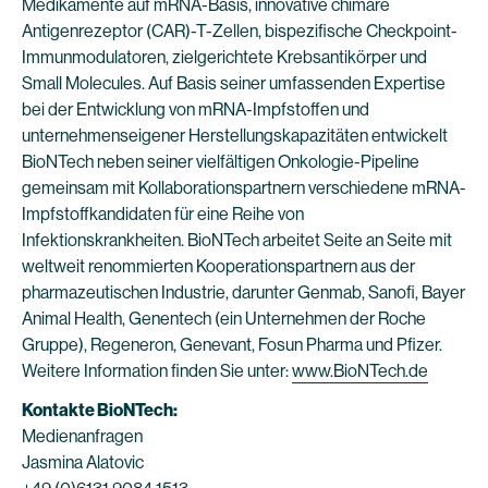
Medikamente auf mRNA-Basis, innovative chimäre
Antigenrezeptor (CAR)-T-Zellen, bispezifische Checkpoint-
Immunmodulatoren, zielgerichtete Krebsantikörper und
Small Molecules. Auf Basis seiner umfassenden Expertise
bei der Entwicklung von mRNA-Impfstoffen und
unternehmenseigener Herstellungskapazitäten entwickelt
BioNTech neben seiner vielfältigen Onkologie-Pipeline
gemeinsam mit Kollaborationspartnern verschiedene mRNA-
Impfstoffkandidaten für eine Reihe von
Infektionskrankheiten. BioNTech arbeitet Seite an Seite mit
weltweit renommierten Kooperationspartnern aus der
pharmazeutischen Industrie, darunter Genmab, Sanofi, Bayer
Animal Health, Genentech (ein Unternehmen der Roche
Gruppe), Regeneron, Genevant, Fosun Pharma und Pfizer.
Weitere Information finden Sie unter:
www.BioNTech.de
Kontakte BioNTech:
Medienanfragen
Jasmina Alatovic