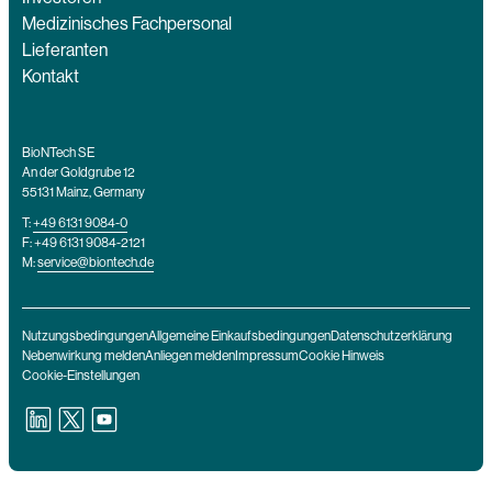
Medizinisches Fachpersonal
Lieferanten
Kontakt
BioNTech SE
An der Goldgrube 12
55131 Mainz, Germany
T:
+49 6131 9084-0
F: +49 6131 9084-2121
M:
service@biontech.de
Nutzungsbedingungen
Allgemeine Einkaufsbedingungen
Datenschutzerklärung
Nebenwirkung melden
Anliegen melden
Impressum
Cookie Hinweis
Cookie-Einstellungen