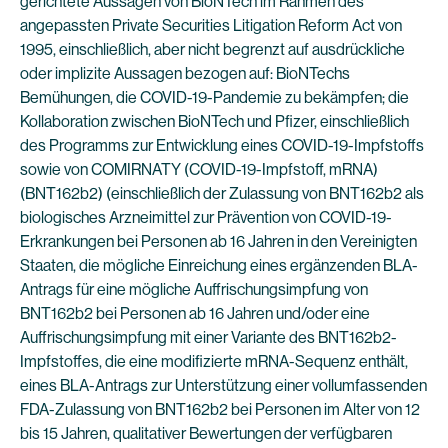
gerichtete Aussagen von BioNTech im Rahmen des
angepassten Private Securities Litigation Reform Act von
1995, einschließlich, aber nicht begrenzt auf ausdrückliche
oder implizite Aussagen bezogen auf: BioNTechs
Bemühungen, die COVID-19-Pandemie zu bekämpfen; die
Kollaboration zwischen BioNTech und Pfizer, einschließlich
des Programms zur Entwicklung eines COVID-19-Impfstoffs
sowie von COMIRNATY (COVID-19-Impfstoff, mRNA)
(BNT162b2) (einschließlich der Zulassung von BNT162b2 als
biologisches Arzneimittel zur Prävention von COVID-19-
Erkrankungen bei Personen ab 16 Jahren in den Vereinigten
Staaten, die mögliche Einreichung eines ergänzenden BLA-
Antrags für eine mögliche Auffrischungsimpfung von
BNT162b2 bei Personen ab 16 Jahren und/oder eine
Auffrischungsimpfung mit einer Variante des BNT162b2-
Impfstoffes, die eine modifizierte mRNA-Sequenz enthält,
eines BLA-Antrags zur Unterstützung einer vollumfassenden
FDA-Zulassung von BNT162b2 bei Personen im Alter von 12
bis 15 Jahren, qualitativer Bewertungen der verfügbaren