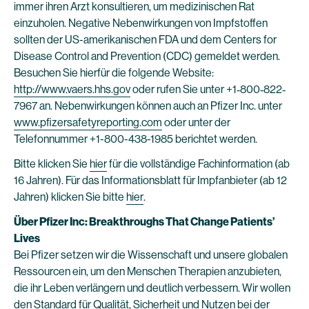
immer ihren Arzt konsultieren, um medizinischen Rat
einzuholen. Negative Nebenwirkungen von Impfstoffen
sollten der US-amerikanischen FDA und dem Centers for
Disease Control and Prevention (CDC) gemeldet werden.
Besuchen Sie hierfür die folgende Website:
http://www.vaers.hhs.gov
oder rufen Sie unter +1‐800‐822‐
7967 an. Nebenwirkungen können auch an Pfizer Inc. unter
www.pfizersafetyreporting.com
oder unter der
Telefonnummer +1-800-438-1985 berichtet werden.
Bitte klicken Sie
hier
für die vollständige Fachinformation (ab
16 Jahren). Für das Informationsblatt für Impfanbieter (ab 12
Jahren) klicken Sie bitte
hier
.
Über Pfizer Inc: Breakthroughs That Change Patients’
Lives
Bei Pfizer setzen wir die Wissenschaft und unsere globalen
Ressourcen ein, um den Menschen Therapien anzubieten,
die ihr Leben verlängern und deutlich verbessern. Wir wollen
den Standard für Qualität, Sicherheit und Nutzen bei der