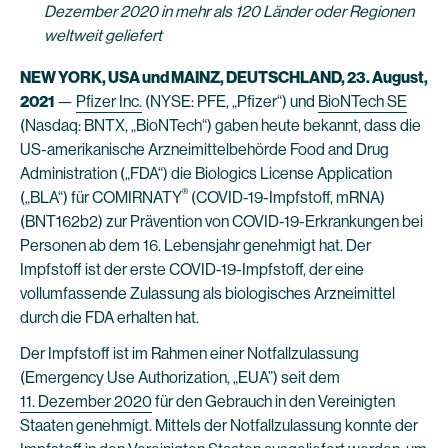
Dezember 2020 in mehr als 120 Länder oder Regionen
weltweit geliefert
NEW YORK, USA und MAINZ, DEUTSCHLAND, 23. August,
2021
—
Pfizer Inc.
(NYSE: PFE, „Pfizer“) und
BioNTech SE
(Nasdaq: BNTX, „BioNTech“) gaben heute bekannt, dass die
US-amerikanische Arzneimittelbehörde Food and Drug
Administration („FDA“) die Biologics License Application
®
(„BLA“) für COMIRNATY
(COVID-19-Impfstoff, mRNA)
(BNT162b2) zur Prävention von COVID-19-Erkrankungen bei
Personen ab dem 16. Lebensjahr genehmigt hat. Der
Impfstoff ist der erste COVID-19-Impfstoff, der eine
vollumfassende Zulassung als biologisches Arzneimittel
durch die FDA erhalten hat.
Der Impfstoff ist im Rahmen einer Notfallzulassung
(Emergency Use Authorization, „EUA”) seit dem
11. Dezember 2020
für den Gebrauch in den Vereinigten
Staaten genehmigt. Mittels der Notfallzulassung konnte der