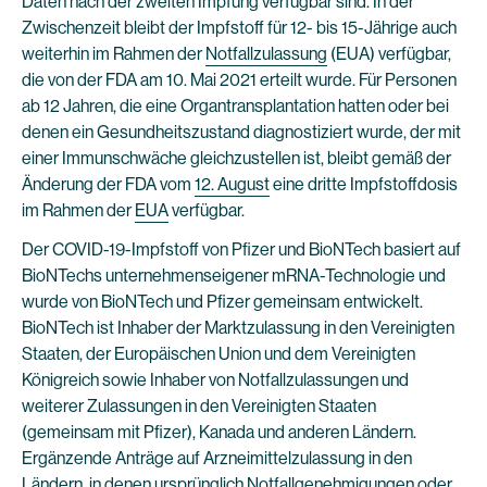
Daten nach der zweiten Impfung verfügbar sind. In der
Zwischenzeit bleibt der Impfstoff für 12- bis 15-Jährige auch
weiterhin im Rahmen der
Notfallzulassung
(EUA) verfügbar,
die von der FDA am 10. Mai 2021 erteilt wurde. Für Personen
ab 12 Jahren, die eine Organtransplantation hatten oder bei
denen ein Gesundheitszustand diagnostiziert wurde, der mit
einer Immunschwäche gleichzustellen ist, bleibt gemäß der
Änderung der FDA vom
12. August
eine dritte Impfstoffdosis
im Rahmen der
EUA
verfügbar.
Der COVID-19-Impfstoff von Pfizer und BioNTech basiert auf
BioNTechs unternehmenseigener mRNA-Technologie und
wurde von BioNTech und Pfizer gemeinsam entwickelt.
BioNTech ist Inhaber der Marktzulassung in den Vereinigten
Staaten, der Europäischen Union und dem Vereinigten
Königreich sowie Inhaber von Notfallzulassungen und
weiterer Zulassungen in den Vereinigten Staaten
(gemeinsam mit Pfizer), Kanada und anderen Ländern.
Ergänzende Anträge auf Arzneimittelzulassung in den
Ländern, in denen ursprünglich Notfallgenehmigungen oder