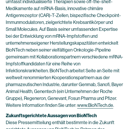
umfasst individualisierte Therapien sowie off-the-shelf-
Medikamente auf mRNA-Basis, innovative chimäre
Antigenrezeptor (CAR)-T-Zellen, bispezifische Checkpoint-
Immunmodulatoren, zielgerichtete Krebsantikörper und
Small Molecules. Auf Basis seiner umfassenden Expertise
bei der Entwicklung von mRNA-Impfstoffen und
unternehmenseigener Herstellungskapazitäten entwickelt
BioNTech neben seiner vielfältigen Onkologie-Pipeline
gemeinsam mit Kollaborationspartnern verschiedene mRNA-
Impfstoffkandidaten für eine Reihe von
Infektionskrankheiten. BioNTech arbeitet Seite an Seite mit
weltweit renommierten Kooperationspartnern aus der
pharmazeutischen Industrie, darunter Genmab, Sanofi, Bayer
Animal Health, Genentech (ein Unternehmen der Roche
Gruppe), Regeneron, Genevant, Fosun Pharma und Pfizer.
Weitere Information finden Sie unter:
www.BioNTech.de
.
Zukunftsgerichtete Aussagen von BioNTech
Diese Pressemitteilung enthält bestimmte in die Zukunft