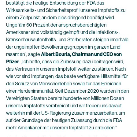
bestätigt die heutige Entscheidung der FDA das
Wirksamkeits- und Sicherheitsprofil unseres Impfstoffs zu
einem Zeitpunkt, an dem dies dringend benötigt wird.
Ungefähr 60 Prozent der anspruchsberechtigten
Amerikaner sind vollständig geimpft und die Infektions-,
Krankenhausaufenthalts- und Sterberaten steigen innerhalb
der ungeimpften Bevölkerungsgruppen im ganzen Land
rasant an”, sagte
Albert Bourla, Chairman und CEO von
Pfizer
. „Ich hoffe, dass die Zulassung dazu beitragen wird,
das Vertrauen in unseren Impfstoff weiter zu stärken. Nach
wie vor sind Impfungen, das beste verfügbare Hilfsmittel für
den Schutz von Menschenleben sowie für das Erreichen
einer Herdenimmunität. Seit Dezember 2020 wurden in den
Vereinigten Staaten bereits hunderte von Millionen Dosen
unseres Impfstoffs verabreicht und wir freuen uns darauf,
weiterhin mit der US-Regierung zusammenzuarbeiten, um
auf der Grundlage der heutigen Zulassung durch die FDA
mehr Amerikaner mit unserem Impfstoff zu erreichen.”