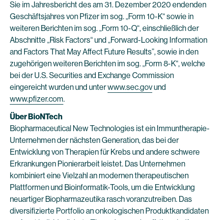
Sie im Jahresbericht des am 31. Dezember 2020 endenden
Geschäftsjahres von Pfizer im sog. „Form 10-K“ sowie in
weiteren Berichten im sog. „Form 10-Q“, einschließlich der
Abschnitte „Risk Factors“ und „Forward-Looking Information
and Factors That May Affect Future Results”, sowie in den
zugehörigen weiteren Berichten im sog. „Form 8-K“, welche
bei der U.S. Securities and Exchange Commission
eingereicht wurden und unter
www.sec.gov
und
www.pfizer.com
.
Über BioNTech
Biopharmaceutical New Technologies ist ein Immuntherapie-
Unternehmen der nächsten Generation, das bei der
Entwicklung von Therapien für Krebs und andere schwere
Erkrankungen Pionierarbeit leistet. Das Unternehmen
kombiniert eine Vielzahl an modernen therapeutischen
Plattformen und Bioinformatik-Tools, um die Entwicklung
neuartiger Biopharmazeutika rasch voranzutreiben. Das
diversifizierte Portfolio an onkologischen Produktkandidaten