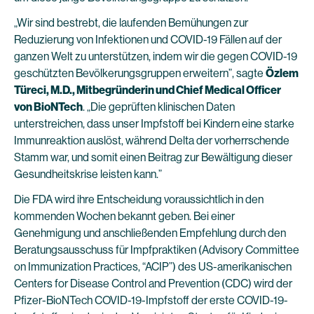
„Wir sind bestrebt, die laufenden Bemühungen zur
Reduzierung von Infektionen und COVID-19 Fällen auf der
ganzen Welt zu unterstützen, indem wir die gegen COVID-19
geschützten Bevölkerungsgruppen erweitern”, sagte
Özlem
Türeci, M.D., Mitbegründerin und Chief Medical Officer
von BioNTech
. „Die geprüften klinischen Daten
unterstreichen, dass unser Impfstoff bei Kindern eine starke
Immunreaktion auslöst, während Delta der vorherrschende
Stamm war, und somit einen Beitrag zur Bewältigung dieser
Gesundheitskrise leisten kann.”
Die FDA wird ihre Entscheidung voraussichtlich in den
kommenden Wochen bekannt geben. Bei einer
Genehmigung und anschließenden Empfehlung durch den
Beratungsausschuss für Impfpraktiken (Advisory Committee
on Immunization Practices, “ACIP”) des US-amerikanischen
Centers for Disease Control and Prevention (CDC) wird der
Pfizer-BioNTech COVID-19-Impfstoff der erste COVID-19-