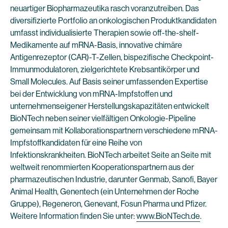
neuartiger Biopharmazeutika rasch voranzutreiben. Das
diversifizierte Portfolio an onkologischen Produktkandidaten
umfasst individualisierte Therapien sowie off-the-shelf-
Medikamente auf mRNA-Basis, innovative chimäre
Antigenrezeptor (CAR)-T-Zellen, bispezifische Checkpoint-
Immunmodulatoren, zielgerichtete Krebsantikörper und
Small Molecules. Auf Basis seiner umfassenden Expertise
bei der Entwicklung von mRNA-Impfstoffen und
unternehmenseigener Herstellungskapazitäten entwickelt
BioNTech neben seiner vielfältigen Onkologie-Pipeline
gemeinsam mit Kollaborationspartnern verschiedene mRNA-
Impfstoffkandidaten für eine Reihe von
Infektionskrankheiten. BioNTech arbeitet Seite an Seite mit
weltweit renommierten Kooperationspartnern aus der
pharmazeutischen Industrie, darunter Genmab, Sanofi, Bayer
Animal Health, Genentech (ein Unternehmen der Roche
Gruppe), Regeneron, Genevant, Fosun Pharma und Pfizer.
Weitere Information finden Sie unter:
www.BioNTech.de
.