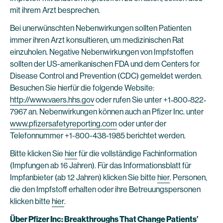
mit ihrem Arzt besprechen.
Bei unerwünschten Nebenwirkungen sollten Patienten
immer ihren Arzt konsultieren, um medizinischen Rat
einzuholen. Negative Nebenwirkungen von Impfstoffen
sollten der US-amerikanischen FDA und dem Centers for
Disease Control and Prevention (CDC) gemeldet werden.
Besuchen Sie hierfür die folgende Website:
http://www.vaers.hhs.gov
oder rufen Sie unter +1‐800‐822‐
7967 an. Nebenwirkungen können auch an Pfizer Inc. unter
www.pfizersafetyreporting.com
oder unter der
Telefonnummer +1-800-438-1985 berichtet werden.
Bitte klicken Sie
hier
für die vollständige Fachinformation
(Impfungen ab 16 Jahren). Für das Informationsblatt für
Impfanbieter (ab 12 Jahren) klicken Sie bitte
hier
. Personen,
die den Impfstoff erhalten oder ihre Betreuungspersonen
klicken bitte
hier
.
Über Pfizer Inc: Breakthroughs That Change Patients’