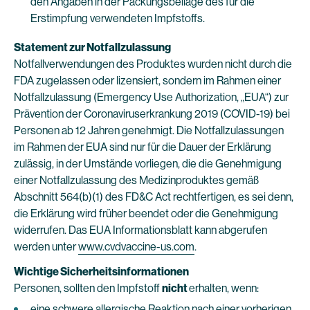
den Angaben in der Packungsbeilage des für die
Erstimpfung verwendeten Impfstoffs.
Statement zur Notfallzulassung
Notfallverwendungen des Produktes wurden nicht durch die
FDA zugelassen oder lizensiert, sondern im Rahmen einer
Notfallzulassung (Emergency Use Authorization, „EUA“) zur
Prävention der Coronaviruserkrankung 2019 (COVID-19) bei
Personen ab 12 Jahren genehmigt. Die Notfallzulassungen
im Rahmen der EUA sind nur für die Dauer der Erklärung
zulässig, in der Umstände vorliegen, die die Genehmigung
einer Notfallzulassung des Medizinproduktes gemäß
Abschnitt 564(b)(1) des FD&C Act rechtfertigen, es sei denn,
die Erklärung wird früher beendet oder die Genehmigung
widerrufen. Das EUA Informationsblatt kann abgerufen
werden unter
www.cvdvaccine-us.com
.
Wichtige Sicherheitsinformationen
Personen, sollten den Impfstoff
nicht
erhalten, wenn:
eine schwere allergische Reaktion nach einer vorherigen