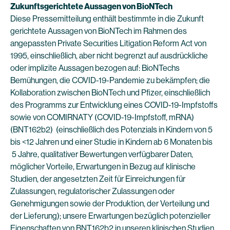
Zukunftsgerichtete Aussagen von BioNTech
Diese Pressemitteilung enthält bestimmte in die Zukunft
gerichtete Aussagen von BioNTech im Rahmen des
angepassten Private Securities Litigation Reform Act von
1995, einschließlich, aber nicht begrenzt auf ausdrückliche
oder implizite Aussagen bezogen auf: BioNTechs
Bemühungen, die COVID-19-Pandemie zu bekämpfen; die
Kollaboration zwischen BioNTech und Pfizer, einschließlich
des Programms zur Entwicklung eines COVID-19-Impfstoffs
sowie von COMIRNATY (COVID-19-Impfstoff, mRNA)
(BNT162b2) (einschließlich des Potenzials in Kindern von 5
bis <12 Jahren und einer Studie in Kindern ab 6 Monaten bis
5 Jahre, qualitativer Bewertungen verfügbarer Daten,
möglicher Vorteile, Erwartungen in Bezug auf klinische
Studien, der angesetzten Zeit für Einreichungen für
Zulassungen, regulatorischer Zulassungen oder
Genehmigungen sowie der Produktion, der Verteilung und
der Lieferung); unsere Erwartungen bezüglich potenzieller
Eigenschaften von BNT162b2 in unseren klinischen Studien