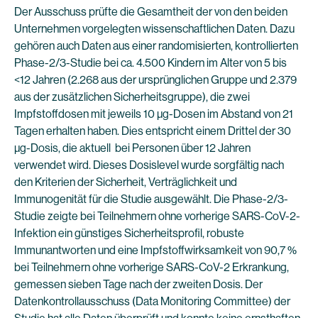
Der Ausschuss prüfte die Gesamtheit der von den beiden
Unternehmen vorgelegten wissenschaftlichen Daten. Dazu
gehören auch Daten aus einer randomisierten, kontrollierten
Phase-2/3-Studie bei ca. 4.500 Kindern im Alter von 5 bis
<12 Jahren (2.268 aus der ursprünglichen Gruppe und 2.379
aus der zusätzlichen Sicherheitsgruppe), die zwei
Impfstoffdosen mit jeweils 10 µg-Dosen im Abstand von 21
Tagen erhalten haben. Dies entspricht einem Drittel der 30
µg-Dosis, die aktuell bei Personen über 12 Jahren
verwendet wird. Dieses Dosislevel wurde sorgfältig nach
den Kriterien der Sicherheit, Verträglichkeit und
Immunogenität für die Studie ausgewählt. Die Phase-2/3-
Studie zeigte bei Teilnehmern ohne vorherige SARS-CoV-2-
Infektion ein günstiges Sicherheitsprofil, robuste
Immunantworten und eine Impfstoffwirksamkeit von 90,7 %
bei Teilnehmern ohne vorherige SARS-CoV-2 Erkrankung,
gemessen sieben Tage nach der zweiten Dosis. Der
Datenkontrollausschuss (Data Monitoring Committee) der