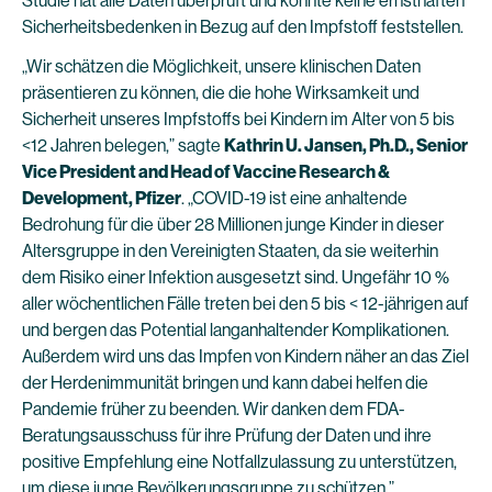
Studie hat alle Daten überprüft und konnte keine ernsthaften
Sicherheitsbedenken in Bezug auf den Impfstoff feststellen.
„Wir schätzen die Möglichkeit, unsere klinischen Daten
präsentieren zu können, die die hohe Wirksamkeit und
Sicherheit unseres Impfstoffs bei Kindern im Alter von 5 bis
<12 Jahren belegen,” sagte
Kathrin U. Jansen, Ph.D., Senior
Vice President and Head of Vaccine Research &
Development, Pfizer
. „COVID-19 ist eine anhaltende
Bedrohung für die über 28 Millionen junge Kinder in dieser
Altersgruppe in den Vereinigten Staaten, da sie weiterhin
dem Risiko einer Infektion ausgesetzt sind. Ungefähr 10 %
aller wöchentlichen Fälle treten bei den 5 bis < 12-jährigen auf
und bergen das Potential langanhaltender Komplikationen.
Außerdem wird uns das Impfen von Kindern näher an das Ziel
der Herdenimmunität bringen und kann dabei helfen die
Pandemie früher zu beenden. Wir danken dem FDA-
Beratungsausschuss für ihre Prüfung der Daten und ihre
positive Empfehlung eine Notfallzulassung zu unterstützen,
um diese junge Bevölkerungsgruppe zu schützen.”