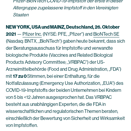
Pfizer-BioNTech COVID-19-Impfstoff der erste in dieser
Altergruppe zugelassene Impfstoff in den Vereinigten
Staaten
NEW YORK, USA und MAINZ, Deutschland, 26. Oktober
2021
—
Pfizer Inc.
(NYSE: PFE, „Pfizer“) and
BioNTech SE
(Nasdaq: BNTX, „BioNTech“) gaben heute bekannt, dass sich
der Beratungsausschuss für Impfstoffe und verwandte
biologische Produkte (Vaccines and Related Biological
Products Advisory Committee; „VRBPAC“) der US-
Arzneimittelbehörde (Food and Drug Administration, „FDA”)
mit
17 zu 0
Stimmen, bei einer Enthaltung, für die
Notfallzulassung (Emergency Use Authorization, „EUA“) des
COVID-19-Impfstoffs der beiden Unternehmen bei Kindern
von 5 bis <12 Jahren ausgesprochen hat. Das VRBPAC
besteht aus unabhängigen Experten, die die FDA in
wissenschaftlichen und regulatorischen Themen beraten,
einschließlich der Bewertung von Sicherheit und Wirksamkeit
von Impfstoffen.