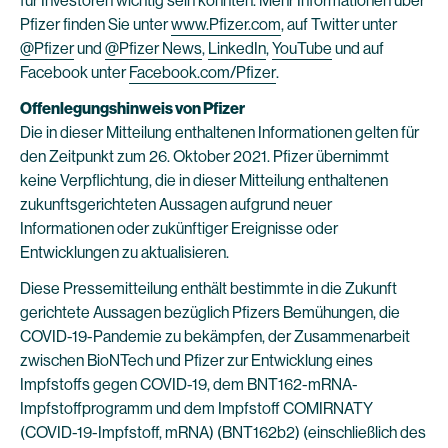
für Investoren wichtig sein könnten. Mehr Informationen über
Pfizer finden Sie unter
www.Pfizer.com
, auf Twitter unter
@Pfizer
und
@Pfizer News
,
LinkedIn
,
YouTube
und auf
Facebook unter
Facebook.com/Pfizer
.
Offenlegungshinweis von Pfizer
Die in dieser Mitteilung enthaltenen Informationen gelten für
den Zeitpunkt zum 26. Oktober 2021. Pfizer übernimmt
keine Verpflichtung, die in dieser Mitteilung enthaltenen
zukunftsgerichteten Aussagen aufgrund neuer
Informationen oder zukünftiger Ereignisse oder
Entwicklungen zu aktualisieren.
Diese Pressemitteilung enthält bestimmte in die Zukunft
gerichtete Aussagen bezüglich Pfizers Bemühungen, die
COVID-19-Pandemie zu bekämpfen, der Zusammenarbeit
zwischen BioNTech und Pfizer zur Entwicklung eines
Impfstoffs gegen COVID-19, dem BNT162-mRNA-
Impfstoffprogramm und dem Impfstoff COMIRNATY
(COVID-19-Impfstoff, mRNA) (BNT162b2) (einschließlich des