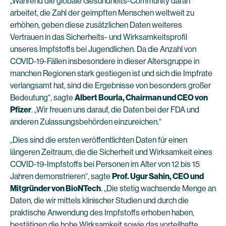
„Während die globale Gesundheits-Community daran
arbeitet, die Zahl der geimpften Menschen weltweit zu
erhöhen, geben diese zusätzlichen Daten weiteres
Vertrauen in das Sicherheits- und Wirksamkeitsprofil
unseres Impfstoffs bei Jugendlichen. Da die Anzahl von
COVID-19-Fällen insbesondere in dieser Altersgruppe in
manchen Regionen stark gestiegen ist und sich die Impfrate
verlangsamt hat, sind die Ergebnisse von besonders großer
Bedeutung“, sagte
Albert Bourla, Chairman und CEO von
Pfizer
. „Wir freuen uns darauf, die Daten bei der FDA und
anderen Zulassungsbehörden einzureichen.“
„Dies sind die ersten veröffentlichten Daten für einen
längeren Zeitraum, die die Sicherheit und Wirksamkeit eines
COVID-19-Impfstoffs bei Personen im Alter von 12 bis 15
Jahren demonstrieren“, sagte
Prof. Ugur Sahin, CEO und
Mitgründer von BioNTech
. „Die stetig wachsende Menge an
Daten, die wir mittels klinischer Studien und durch die
praktische Anwendung des Impfstoffs erhoben haben,
bestätigen die hohe Wirksamkeit sowie das vorteilhafte