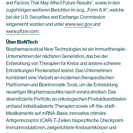
and Factors That May Affect Future Results”, sowie in den
zugehörigen weiteren Berichten im sog. „Form 8-K“, welche
bei der U.S. Securities and Exchange Commission
eingereicht wurden und unter
www.sec.gov
und
www.pfizer.com
.
Über BioNTech
Biopharmaceutical New Technologies ist ein Immuntherapie-
Unternehmen der nächsten Generation, das bei der
Entwicklung von Therapien für Krebs und andere schwere
Erkrankungen Pionierarbeit leistet. Das Unternehmen
kombiniert eine Vielzahl an modernen therapeutischen
Plattformen und Bioinformatik-Tools, um die Entwicklung
neuartiger Biopharmazeutika rasch voranzutreiben. Das
diversifizierte Portfolio an onkologischen Produktkandidaten
umfasst individualisierte Therapien sowie off-the-shelf-
Medikamente auf mRNA-Basis, innovative chimäre
Antigenrezeptor (CAR)-T-Zellen, bispezifische Checkpoint-
Immunmodulatoren, zielgerichtete Krebsantikörper und