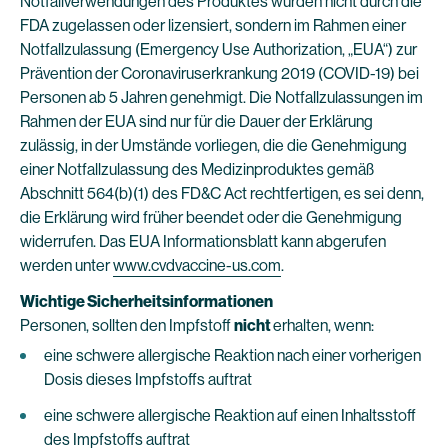
Notfallverwendungen des Produktes wurden nicht durch die
FDA zugelassen oder lizensiert, sondern im Rahmen einer
Notfallzulassung (Emergency Use Authorization, „EUA“) zur
Prävention der Coronaviruserkrankung 2019 (COVID-19) bei
Personen ab 5 Jahren genehmigt. Die Notfallzulassungen im
Rahmen der EUA sind nur für die Dauer der Erklärung
zulässig, in der Umstände vorliegen, die die Genehmigung
einer Notfallzulassung des Medizinproduktes gemäß
Abschnitt 564(b)(1) des FD&C Act rechtfertigen, es sei denn,
die Erklärung wird früher beendet oder die Genehmigung
widerrufen. Das EUA Informationsblatt kann abgerufen
werden unter
www.cvdvaccine-us.com
.
Wichtige Sicherheitsinformationen
Personen, sollten den Impfstoff
nicht
erhalten, wenn:
eine schwere allergische Reaktion nach einer vorherigen
Dosis dieses Impfstoffs auftrat
eine schwere allergische Reaktion auf einen Inhaltsstoff
des Impfstoffs auftrat