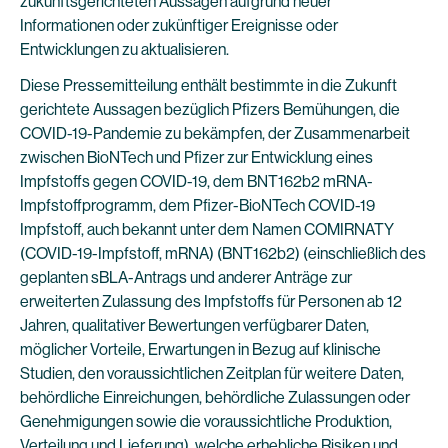
zukunftsgerichteten Aussagen aufgrund neuer
Informationen oder zukünftiger Ereignisse oder
Entwicklungen zu aktualisieren.
Diese Pressemitteilung enthält bestimmte in die Zukunft
gerichtete Aussagen bezüglich Pfizers Bemühungen, die
COVID-19-Pandemie zu bekämpfen, der Zusammenarbeit
zwischen BioNTech und Pfizer zur Entwicklung eines
Impfstoffs gegen COVID-19, dem BNT162b2 mRNA-
Impfstoffprogramm, dem Pfizer-BioNTech COVID-19
Impfstoff, auch bekannt unter dem Namen COMIRNATY
(COVID-19-Impfstoff, mRNA) (BNT162b2) (einschließlich des
geplanten sBLA-Antrags und anderer Anträge zur
erweiterten Zulassung des Impfstoffs für Personen ab 12
Jahren, qualitativer Bewertungen verfügbarer Daten,
möglicher Vorteile, Erwartungen in Bezug auf klinische
Studien, den voraussichtlichen Zeitplan für weitere Daten,
behördliche Einreichungen, behördliche Zulassungen oder
Genehmigungen sowie die voraussichtliche Produktion,
Verteilung und Lieferung), welche erhebliche Risiken und