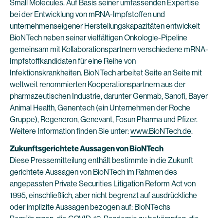
Small Molecules. Auf Basis seiner umfassenden Expertise
bei der Entwicklung von mRNA-Impfstoffen und
unternehmenseigener Herstellungskapazitäten entwickelt
BioNTech neben seiner vielfältigen Onkologie-Pipeline
gemeinsam mit Kollaborationspartnern verschiedene mRNA-
Impfstoffkandidaten für eine Reihe von
Infektionskrankheiten. BioNTech arbeitet Seite an Seite mit
weltweit renommierten Kooperationspartnern aus der
pharmazeutischen Industrie, darunter Genmab, Sanofi, Bayer
Animal Health, Genentech (ein Unternehmen der Roche
Gruppe), Regeneron, Genevant, Fosun Pharma und Pfizer.
Weitere Information finden Sie unter:
www.BioNTech.de
.
Zukunftsgerichtete Aussagen von BioNTech
Diese Pressemitteilung enthält bestimmte in die Zukunft
gerichtete Aussagen von BioNTech im Rahmen des
angepassten Private Securities Litigation Reform Act von
1995, einschließlich, aber nicht begrenzt auf ausdrückliche
oder implizite Aussagen bezogen auf: BioNTechs