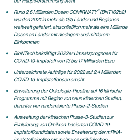
der Hauptversammlung steht
®
Rund 2,6 Milliarden Dosen COMIRNATY
(BNT162b2)
wurden 2021 in mehr als 165 Länder und Regionen
weltweit geliefert, einschließlich mehr als eine Milliarde
Dosen an Länder mit niedrigem und mittlerem
Einkommen
BioNTech bekräftigt 2022er Umsatzprognose für
COVID-19-Impfstoff von 13
bis
17 Milliarden Euro
Unterzeichnete Aufträge für 2022 auf 2,4 Milliarden
COVID-19-Impfstoffdosen erhöht
Erweiterung der Onkologie-Pipeline auf 16 klinische
Programme mit Beginn von neun klinischen Studien,
darunter vier randomisierte Phase-2-Studien
Ausweitung der klinischen Phase-3-Studien zur
Evaluierung von Omikron-basierten COVID-19-
Impfstoffkandidaten sowie Erweiterung der mRNA-
Impfstoffpipeline mit mehreren präklinischen