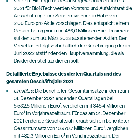
Vor dem Hintergrund des außergewöhnlichen Jahres
2021 für BioNTech werden Vorstand und Aufsichtsrat die
Ausschüttung einer Sonderdividende in Höhe von
2,00 Euro pro Aktie vorschlagen. Dies entspricht einem
Gesamtbetrag von rund 486,0 Millionen Euro, basierend
auf den zum 30. März 2022 ausstehenden Aktien. Der
Vorschlag erfolgt vorbehaltlich der Genehmigung der im
Juni 2022 stattfindenden Hauptversammlung, die als
Dividendenstichtag dienen soll.
Detaillierte Ergebnisse des vierten Quartals und des
gesamten Geschäftsjahr 2021
Umsätze
: Die berichteten Gesamtumsätze in dem zum
31. Dezember 2021 endenden Quartal lagen bei
1
5.532,5 Millionen Euro
, verglichen mit 345,4 Millionen
1
Euro
im Vorjahreszeitraum. Für das am 31. Dezember
2021 endende Geschäftsjahr ergab sich ein berichteter
1
Gesamtumsatz von 18.976,7 Millionen Euro
, verglichen
1
mit 482,3 Millionen Euro
im Vorjahreszeitraum. Der