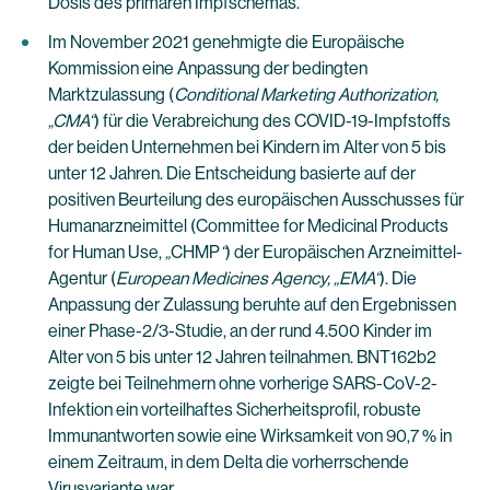
Dosis des primären Impfschemas.
Im November 2021 genehmigte die Europäische
Kommission eine Anpassung der bedingten
Marktzulassung (
Conditional Marketing Authorization,
„
CMA“
) für die Verabreichung des COVID-19-Impfstoffs
der beiden Unternehmen bei Kindern im Alter von 5 bis
unter 12 Jahren. Die Entscheidung basierte auf der
positiven Beurteilung des europäischen Ausschusses für
Humanarzneimittel (Committee for Medicinal Products
for Human Use,
„
CHMP
“
) der Europäischen Arzneimittel-
Agentur (
European Medicines Agency, „
EMA“
). Die
Anpassung der Zulassung beruhte auf den Ergebnissen
einer Phase-2/3-Studie, an der rund 4.500 Kinder im
Alter von 5 bis unter 12 Jahren teilnahmen. BNT162b2
zeigte bei Teilnehmern ohne vorherige SARS-CoV-2-
Infektion ein vorteilhaftes Sicherheitsprofil, robuste
Immunantworten sowie eine Wirksamkeit von 90,7 % in
einem Zeitraum, in dem Delta die vorherrschende
Virusvariante war.