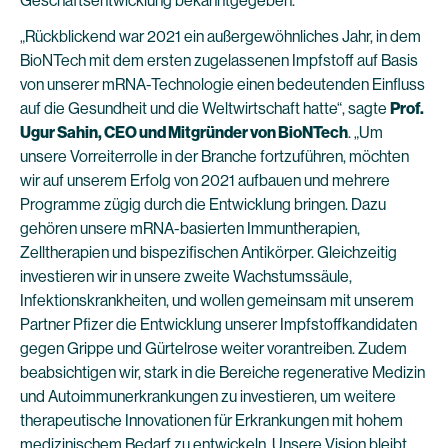
Geschäftsentwicklung bekanntgegeben.
„Rückblickend war 2021 ein außergewöhnliches Jahr, in dem
BioNTech mit dem ersten zugelassenen Impfstoff auf Basis
von unserer mRNA-Technologie einen bedeutenden Einfluss
auf die Gesundheit und die Weltwirtschaft hatte“, sagte
Prof.
Ugur Sahin, CEO und Mitgründer von BioNTech
. „Um
unsere Vorreiterrolle in der Branche fortzuführen, möchten
wir auf unserem Erfolg von 2021 aufbauen und mehrere
Programme zügig durch die Entwicklung bringen. Dazu
gehören unsere mRNA-basierten Immuntherapien,
Zelltherapien und bispezifischen Antikörper. Gleichzeitig
investieren wir in unsere zweite Wachstumssäule,
Infektionskrankheiten, und wollen gemeinsam mit unserem
Partner Pfizer die Entwicklung unserer Impfstoffkandidaten
gegen Grippe und Gürtelrose weiter vorantreiben. Zudem
beabsichtigen wir, stark in die Bereiche regenerative Medizin
und Autoimmunerkrankungen zu investieren, um weitere
therapeutische Innovationen für Erkrankungen mit hohem
medizinischem Bedarf zu entwickeln. Unsere Vision bleibt