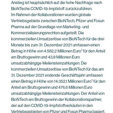
Anstieg ist hauptsächlich auf die hohe Nachfrage nach
BioNTechs COVID-19-Impfstoff zurückzuführen.
Im Rahmen der Kollaborationen wurden globale
Vertriebsgebiete zwischen BioNTech, Pfizer und Fosun
Pharma auf der Grundlage von Marketing- und
Kommerzialisierungsrechten aufgeteilt. Die
kommerziellen Umsatzerlöse von BioNTech für die drei
Monate bis zum 31. Dezember 2021 umfassen einen
1
Betrag in Höhe von 4.582,2 Millionen Euro
für den Anteil
am Bruttogewinn und 43,8 Millionen Euro
umsatzabhängige Meilensteinzahlungen. Die
kommerziellen Umsatzerlöse von BioNTech für das am
31. Dezember 2021 endende Geschäftsjahr umfassen
1
einen Betrag in Höhe von 14.352,1 Millionen Euro
für den
Anteil am Bruttogewinn und 476,6 Millionen Euro
umsatzabhängige Meilensteinzahlungen. Der Anteil von
BioNTech am Bruttogewinn der Kollaborationspartner,
der auf den COVID-19-Impfstoffverkäufen in den
Vertriebsgebieten von Pfizer und Fosun Pharma basiert,