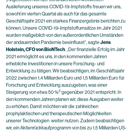
Auslieferung unseres COVID-19-Impfstoffs freuen wir uns,
sowohl im vierten Quartal als auch für das gesamte
Geschäftsjahr 2021 ein starkes Finanzergebnis berichten zu
können. Unsere COVID-19-Impfstoffumsätze im Jahr 2021
wurden maßgeblich von den außerordentlichen Umständen
der andauernden Pandemie beeinflusst“, sagte
Jens
Holstein, CFO von BioNTech
. „Der finanzielle Erfolg im Jahr
2021 ermöglicht es uns, in den kommenden Jahren
erhebliche Investitionen in unsere Forschung- und
Entwicklung zu tätigen. Wir beabsichtigen, im Geschäftsjahr
2022 zwischen 1,4 Milliarden Euro und 1,5 Milliarden Euro für
Forschung und Entwicklung auszugeben, was einer
3
Steigerung von etwa 50 %
gegenüber 2021 entspricht. In
den kommenden Jahren planen wir, diese Ausgaben weiter
zu erhöhen. Damit möchten wir die zahlreichen
prophylaktischen und therapeutischen Möglichkeiten
unserer Technologien weiter nutzen. Zudem beabsichtigen
wir, ein Aktienrückkaufprogramm von bis zu 1,5 Milliarden US-