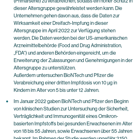
(Primärserie) zu verabreichen, sodass ein hoher Schutz in
dieser Altersgruppe gewährleistet werden kann. Die
Unternehmen gehen davon aus, dass die Daten zur
Wirksamkeit einer Dreifach-Impfung in dieser
Altersgruppe im April 2022 zur Verfügung stehen
werden. Die Daten werden bei der US-amerikanischen
Arzneimittelbehörde (Food and Drug Administration,
„FDA“) und anderen Behörden eingereicht, um die
Erweiterung der Zulassungen und Genehmigungen in der
Altersgruppe zu unterstützen.
Außerdem untersuchen BioNTech und Pfizer die
Verabreichung einer dritten Impfdosis von 10 µg in
Kindern im Alter von 5 bis unter 12 Jahren.
Im Januar 2022 gaben BioNTech und Pfizer den Beginn
von klinischen Studien zur Untersuchung der Sicherheit,
Verträglichkeit und Immunogenität eines Omikron-
basierten Impfstoffs bei gesunden Erwachsenen im Alter
von 18 bis 55 Jahren, sowie Erwachsenen über 55 Jahren
bekannt. Im Rahmen der Studie werden ungefähr 2.150