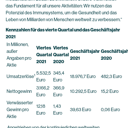
das Fundament für all unsere Aktivitäten: Wir nutzen das
Potenzial des Immunsystems, um die Gesundheit und das
Leben von Milliarden von Menschen weltweit zu verbessern.“
Kennzahlen für das vierte Quartal und das Geschäftsjahr
2021
In Millionen,
Viertes
Viertes
außer
Geschäftsjahr
Geschäftsja
Quartal
Quartal
Angaben pro
2021
2020
2021
2020
Aktie
5.532,5
345,4
1
Umsatzerlöse
18.976,7 Euro
482,3 Euro
Euro
Euro
3.166,2
366,9
Nettogewinn
10.292,5 Euro
15,2 Euro
Euro
Euro
Verwässerter
12,18
1,43
Gewinn pro
39,63 Euro
0,06 Euro
Euro
Euro
Aktie
„Angetrieben von der kontinuierlichen weltweiten