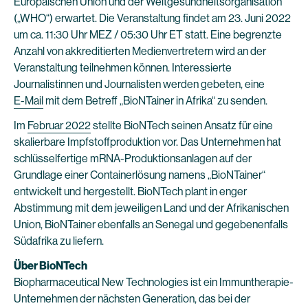
Europäischen Union und der Weltgesundheitsorganisation
(„WHO“) erwartet. Die Veranstaltung findet am 23. Juni 2022
um ca. 11:30 Uhr MEZ / 05:30 Uhr ET statt. Eine begrenzte
Anzahl von akkreditierten Medienvertretern wird an der
Veranstaltung teilnehmen können. Interessierte
Journalistinnen und Journalisten werden gebeten, eine
E-Mail
mit dem Betreff „BioNTainer in Afrika“ zu senden.
Im
Februar 2022
stellte BioNTech seinen Ansatz für eine
skalierbare Impfstoffproduktion vor. Das Unternehmen hat
schlüsselfertige mRNA-Produktionsanlagen auf der
Grundlage einer Containerlösung namens „BioNTainer“
entwickelt und hergestellt. BioNTech plant in enger
Abstimmung mit dem jeweiligen Land und der Afrikanischen
Union, BioNTainer ebenfalls an Senegal und gegebenenfalls
Südafrika zu liefern.
Über BioNTech
Biopharmaceutical New Technologies ist ein Immuntherapie-
Unternehmen der nächsten Generation, das bei der