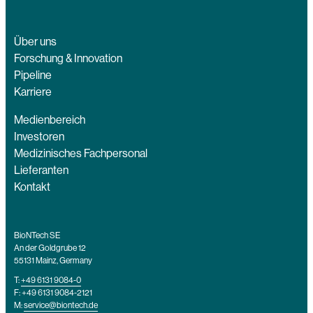
Über uns
Forschung & Innovation
Pipeline
Karriere
Medienbereich
Investoren
Medizinisches Fachpersonal
Lieferanten
Kontakt
BioNTech SE
An der Goldgrube 12
55131 Mainz, Germany
T:
+49 6131 9084-0
F: +49 6131 9084-2121
M:
service@biontech.de