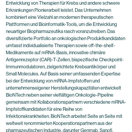
Entwicklung von Therapien für Krebs und andere schwere
Erkrankungen Pionierarbeit leistet. Das Unternehmen
kombiniert eine Vielzahl an modernen therapeutischen
Plattformen und Bioinformatik-Tools, um die Entwicklung
neuartiger Biopharmazeutika rasch voranzutreiben. Das
diversifizierte Portfolio an onkologischen Produktkandidaten
umfasst individualisierte Therapien sowie off-the-shelf-
Medikamente auf mRNA-Basis, innovative chimäre
Antigenrezeptor (CAR)-T-Zellen, bispezifische Checkpoint-
Immunmodulatoren, zielgerichtete Krebsantikörper und
Small Molecules. Auf Basis seiner umfassenden Expertise
bei der Entwicklung von mRNA-Impfstoffen und
unternehmenseigener Herstellungskapazitäten entwickelt
BioNTech neben seiner vielfältigen Onkologie-Pipeline
gemeinsam mit Kollaborationspartnern verschiedene mRNA-
Impfstoffkandidaten für eine Reihe von
Infektionskrankheiten. BioNTech arbeitet Seite an Seite mit
weltweit renommierten Kooperationspartnern aus der
pharmazeutischen Industrie, darunter Genmab, Sanofi,