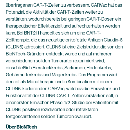
übertragenen CAR-T-Zellen zu verbessern. CARVac hat das
Potenzial, die Aktivität der CAR-T-Zellen weiter zu
verstärken, wodurch bereits bei geringen CAR-T-Dosen ein
therapeutischer Effekt erzielt und aufrechterhalten werden
kann. Bei BNT211 handelt es sich um eine CAR-T-
Zelltherapie, die das neuartige onkofetale Antigen Claudin-6
(CLDN6) adressiert. CLDN6 ist eine Zielstruktur, die von den
BioNTech-Gründern entdeckt wurde und auf mehreren
verschiedenen soliden Tumorarten exprimiert wird,
einschließlich Eierstockkrebs, Sarkomen, Hodenkrebs,
Gebärmutterkrebs und Magenkrebs. Das Programm wird
derzeit als Monotherapie und in Kombination mit einem
CLDN6-kodierenden CARVac, welches die Persistenz und
Funktionalität der CLDN6-CAR-T-Zellen verstärken soll, in
einer ersten klinischen Phase-1/2-Studie bei Patienten mit
CLDN6-positiven rezidivierten oder refraktären
fortgeschrittenen soliden Tumoren evaluiert.
Über BioNTech