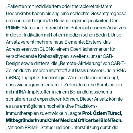
„Patienten mit rezidiviertem oder therapierefraktärem
Hodenkrebs haben bislang eine schlechte Gesamtprognose
und nur noch begrenzte Behandlungsmöglichkeiten. Der
PRIME-Status unterstreicht das Potenzial unseres Ansatzes
in dieser Indikation mit hohem medizinischen Bedarf. Unser
Ansatz vereint mehrere neue Elemente: Erstens, das
Adressieren von CLDN6, einem Oberflächenmarker für
verschiedenste Krebszelltypen, zweitens, unser CAR-
Design sowie drittens, die „Remote-Aktivierung“ von CAR-T-
Zellen durch unseren Impfstoff auf Basis unserer Uridin-RNA
(uRNA)-Lipoplex-Technologie. Wir sind davon überzeugt,
dass wir programmierbare T-Zellen durch die Kombination
mit mRNA-Impfstoffen in einem Behandlungsschema
stimulieren und expandieren können. Dieser Ansatz könnte
es uns ermöglichen, hocheffektive Präzisions-
Immuntherapien zu entwickeln“, sagte
Prof. Özlem Türeci,
Mitbegründerin und Chief Medical Officer bei BioNTech.
„Mit dem PRIME-Status und der Unterstützung durch die