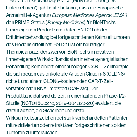
–
BioNTech SE
(Nasdaq: BNTX, „BioNTech“ oder „das
Unternehmen“) gab heute bekannt, dass die Europäische
Arzneimittel-Agentur (
European Medicines Agency, „EMA“)
den PRIME-Status (
Priority Medicines
) für BioNTechs
firmeneigenen Produktkandidaten BNT211 ab der
Drittlinienbehandlung bei fortgeschrittenen Keimzelltumoren
des Hodens erteilt hat. BNT211 ist ein neuartiger
Therapieansatz, der zwei von BioNTechs innovativen
firmeneigenen Wirkstoffkandidaten in einer synergistischen
Behandlung kombiniert: einer autologen CAR-T-Zelltherapie,
die sich gegen das onkofetale Antigen Claudin-6 (CLDN6)
richtet, und einem CLDN6-kodierenden CAR-T-Zell-
verstärkenden RNA-Impfstoff (CARVac). Der
Produktkandidat wird derzeit in einer laufenden Phase-1/2-
Studie (
NCT04503278
;
2019-004323-20
) evaluiert, die
darauf abzielt, die Sicherheit und erste
Wirksamkeitsanzeichen bei stark vorbehandelten Patienten
mit rezidivierten oder refraktären fortgeschrittenen soliden
Tumoren zu untersuchen.