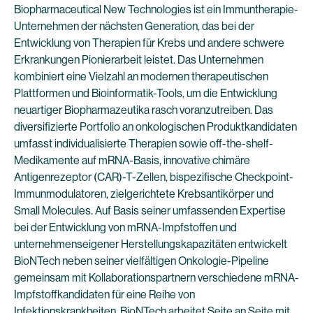
Biopharmaceutical New Technologies ist ein Immuntherapie-
Unternehmen der nächsten Generation, das bei der
Entwicklung von Therapien für Krebs und andere schwere
Erkrankungen Pionierarbeit leistet. Das Unternehmen
kombiniert eine Vielzahl an modernen therapeutischen
Plattformen und Bioinformatik-Tools, um die Entwicklung
neuartiger Biopharmazeutika rasch voranzutreiben. Das
diversifizierte Portfolio an onkologischen Produktkandidaten
umfasst individualisierte Therapien sowie off-the-shelf-
Medikamente auf mRNA-Basis, innovative chimäre
Antigenrezeptor (CAR)-T-Zellen, bispezifische Checkpoint-
Immunmodulatoren, zielgerichtete Krebsantikörper und
Small Molecules. Auf Basis seiner umfassenden Expertise
bei der Entwicklung von mRNA-Impfstoffen und
unternehmenseigener Herstellungskapazitäten entwickelt
BioNTech neben seiner vielfältigen Onkologie-Pipeline
gemeinsam mit Kollaborationspartnern verschiedene mRNA-
Impfstoffkandidaten für eine Reihe von
Infektionskrankheiten. BioNTech arbeitet Seite an Seite mit