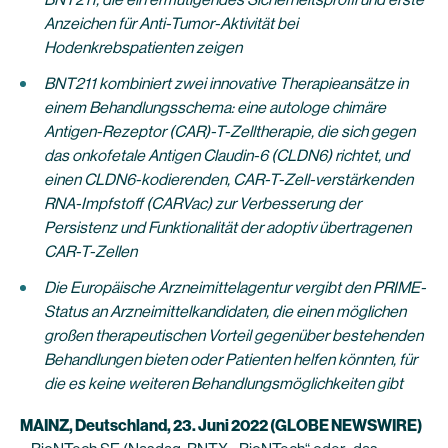
Anzeichen für Anti-Tumor-Aktivität bei
Hodenkrebspatienten zeigen
BNT211 kombiniert zwei innovative Therapieansätze in
einem Behandlungsschema: eine autologe chimäre
Antigen-Rezeptor (CAR)-T-Zelltherapie, die sich gegen
das onkofetale Antigen Claudin-6 (CLDN6) richtet, und
einen CLDN6-kodierenden, CAR-T-Zell-verstärkenden
RNA-Impfstoff (CARVac) zur Verbesserung der
Persistenz und Funktionalität der adoptiv übertragenen
CAR-T-Zellen
Die Europäische Arzneimittelagentur vergibt den PRIME-
Status an Arzneimittelkandidaten, die einen möglichen
großen therapeutischen Vorteil gegenüber bestehenden
Behandlungen bieten oder Patienten helfen könnten, für
die es keine weiteren Behandlungsmöglichkeiten gibt
MAINZ, Deutschland, 23. Juni 2022 (GLOBE NEWSWIRE)