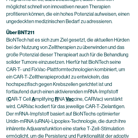
möglichst schnell von innovativen neuen Therapien
profitieren können, die ein hohes Potenzial aufweisen, einen
ungedeckten medizinischen Bedarf zu adressieren.
Über BNT211
BioNTech hat es sich zum Ziel gesetzt, die aktuellen Hürden
bei der Nutzung von Zelltherapien zu überwinden und das
große Potenzial dieser Therapieart auch für die Behandlung
solider Tumore einzusetzen. Hierfür hat BioNTech seine
CAR-T- und FixVac-Plattformtechnologien kombiniert, um
ein CAR-T-Zelltherapieprodukt zu entwickeln, das
hochspezifisch gegen Krebszellen gerichtet ist und
fortlaufend durch einen aktivierenden mRNA-Impfstoff
(
C
AR-T Cell
A
mplifying
R
NA
Vac
cine, CARVac) verstärkt
wird. CARVac kodiert für das jeweilige CAR-T-Zielantigen.
Der mRNA-Impfstoff basiert auf BioNTechs optimierter
Uridin-mRNA (uRNA)-Lipoplex-Technologie, die durch ihre
inhärente Adjuvansfunktion eine starke T-Zell-Stimulation
ermöglicht, um die Persistenz und Funktionalität der adoptiv