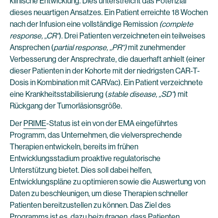
klinische Entwicklung. Dies unterstreicht das Potenzial
dieses neuartigen Ansatzes. Ein Patient erreichte 18 Wochen
nach der Infusion eine vollständige Remission
(complete
response, „CR“
). Drei Patienten verzeichneten ein teilweises
Ansprechen (
partial response, „PR“)
mit zunehmender
Verbesserung der Ansprechrate, die dauerhaft anhielt (einer
dieser Patienten in der Kohorte mit der niedrigsten CAR-T-
Dosis in Kombination mit CARVac). Ein Patient verzeichnete
eine Krankheitsstabilisierung (
stable disease, „SD“
) mit
Rückgang der Tumorläsionsgröße.
Der
PRIME
-Status ist ein von der EMA eingeführtes
Programm, das Unternehmen, die vielversprechende
Therapien entwickeln, bereits im frühen
Entwicklungsstadium proaktive regulatorische
Unterstützung bietet. Dies soll dabei helfen,
Entwicklungspläne zu optimieren sowie die Auswertung von
Daten zu beschleunigen, um diese Therapien schneller
Patienten bereitzustellen zu können. Das Ziel des
Programms ist es, dazu beizutragen, dass Patienten