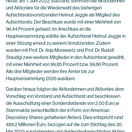
heute, am 1. Juni 2022, stattfand, stimmten die Aktionärinnen
und Aktionäre für die Wiederwahl des bisherigen
Aufsichtsratsvorsitzenden Helmut Jeggle als Mitglied des
Aufsichtsrats. Der Beschluss wurde mit einer Mehrheit von
96,44 Prozent gefasst. Im Anschluss an die
Hauptversammlung wählte der Aufsichtsrat Helmut Jeggle in
einer Sitzung erneut zu seinem Vorsitzenden. Zudem
wurden mit Prof. Dr. Anja Morawietz und Prof. Dr. Rudolf
Staudigl zwei weitere Mitglieder in den Aufsichtsrat gewählt,
mit einer Mehrheit von 99,85 Prozent bzw. 99,86 Prozent.
Alle drei Mitglieder werden ihre Ämter bis zur
Hauptversammlung 2026 ausüben.
Darüber hinaus folgten die Aktionärinnen und Aktionäre dem
Vorschlag von Vorstand und Aufsichtsrat und beschlossen
die Ausschüttung einer Sonderdividende von 2,00 Euro je
Stammaktie (einschließlich der in Form von American
Depositary Shares gehaltenen Aktien). Dies entspricht rund
484,2 Millionen Euro, bezogen auf die zum Stichtag des 30.
Mai 2022 ausstehenden und dividendenberechtigten Aktien.