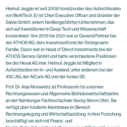
Helmut Jeggle ist seit 2008 Vorsitzender des Aufsichtsrates
von BioNTech. Er ist Chief Executive Officer und Gründer der
Salvia GmbH, einem familiengeführten Unternehmen, das
sich auf Investitionen in Deep Tech und Wissenschaft
konzentriert. Von 2015 bis 2021 war er General Partner bei
der ATHOS KG, dem Investmentfond der Strüngmann-
Familie. Davor war er Head of Direct Investments bei der
ATHOS Service GmbH und hatte verschiedene Positionen
bei der Hexal AG inne. Helmut Jeggle ist Mitglied in
Aufsichtsräten im In- und Ausland, unter anderem bei der
4SC AG, der AiCuris AG und der tonies SE.
Prof. Dr. Anja Morawietz ist Professorin für externes
Rechnungswesen und Allgemeine Betriebswirtschaftslehre
an der Nürnberger Fachhochschule Georg Simon Ohm. Sie
verfügt über fundierte Kenntnisse im Bereich
Rechnungslegung und Wirtschaftsprüfung. In ihrer Forschung
beschäftigt sie sich mit Finanz- und