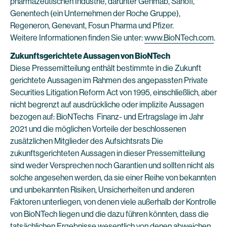
pharmazeutischen Industrie, darunter Genmab, Sanofi,
Genentech (ein Unternehmen der Roche Gruppe),
Regeneron, Genevant, Fosun Pharma und Pfizer.
Weitere Informationen finden Sie unter:
www.BioNTech.com
.
Zukunftsgerichtete Aussagen von BioNTech
Diese Pressemitteilung enthält bestimmte in die Zukunft
gerichtete Aussagen im Rahmen des angepassten Private
Securities Litigation Reform Act von 1995, einschließlich, aber
nicht begrenzt auf ausdrückliche oder implizite Aussagen
bezogen auf: BioNTechs Finanz- und Ertragslage im Jahr
2021 und die möglichen Vorteile der beschlossenen
zusätzlichen Mitglieder des Aufsichtsrats Die
zukunftsgerichteten Aussagen in dieser Pressemitteilung
sind weder Versprechen noch Garantien und sollten nicht als
solche angesehen werden, da sie einer Reihe von bekannten
und unbekannten Risiken, Unsicherheiten und anderen
Faktoren unterliegen, von denen viele außerhalb der Kontrolle
von BioNTech liegen und die dazu führen könnten, dass die
tatsächlichen Ergebnisse wesentlich von denen abweichen,