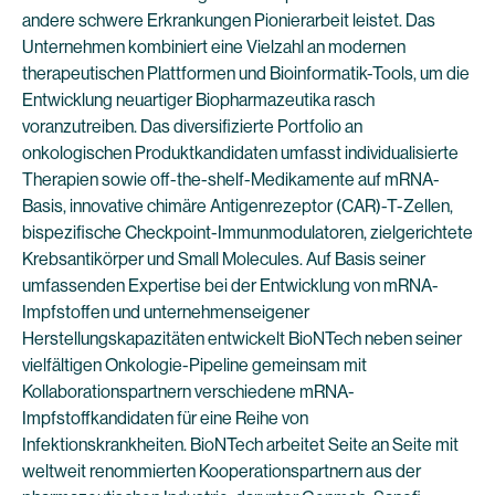
andere schwere Erkrankungen Pionierarbeit leistet. Das
Unternehmen kombiniert eine Vielzahl an modernen
therapeutischen Plattformen und Bioinformatik-Tools, um die
Entwicklung neuartiger Biopharmazeutika rasch
voranzutreiben. Das diversifizierte Portfolio an
onkologischen Produktkandidaten umfasst individualisierte
Therapien sowie off-the-shelf-Medikamente auf mRNA-
Basis, innovative chimäre Antigenrezeptor (CAR)-T-Zellen,
bispezifische Checkpoint-Immunmodulatoren, zielgerichtete
Krebsantikörper und Small Molecules. Auf Basis seiner
umfassenden Expertise bei der Entwicklung von mRNA-
Impfstoffen und unternehmenseigener
Herstellungskapazitäten entwickelt BioNTech neben seiner
vielfältigen Onkologie-Pipeline gemeinsam mit
Kollaborationspartnern verschiedene mRNA-
Impfstoffkandidaten für eine Reihe von
Infektionskrankheiten. BioNTech arbeitet Seite an Seite mit
weltweit renommierten Kooperationspartnern aus der