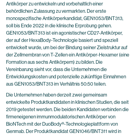
Antikörper zu entwickeln und vorbehaltlich einer
behördlichen Zulassung zu vermarkten. Der erste
monospezifische Antikörperkandidat, GEN1053/BNT313,
soll bis Ende 2022 in die klinische Erprobung gehen.
GEN1053/BNT313 ist ein agonistischer CD27-Antikörper,
der auf der HexaBody-Technologie basiert und speziell
entwickelt wurde, um bei der Bindung seiner Zielstruktur auf
der Zellmembran von T-Zellen ein Antikörper-Hexamer (eine
Formation aus sechs Antikörpern) zu bilden. Die
Vereinbarung sieht vor, dass die Unternehmen die
Entwicklungskosten und potenzielle zukünftige Einnahmen
aus GEN1053/BNT313 im Verhältnis 50:50 teilen.
Die Unternehmen haben derzeit zwei gemeinsam
entwickelte Produktkandidaten in klinischen Studien, die seit
2019 getestet werden. Die beiden Kandidaten verbinden die
firmeneigenen immunmodulatorischen Antikörper von
BioNTech mit der DuoBody®-Technologieplattform von
Genmab. Der Produktkandidat GEN1046/BNT311 wird in