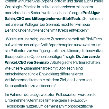
können wir unser Antikörper-Portfolio und damit auch unsere
Onkologie-Pipeline in Indikationsbereichen mit hohem
medizinischem Bedarf weiter ausbauen“, sagte
Prof. Ugur
Sahin, CEO und Mitbegründer von BioNTech
. „Gemeinsam
mit unseren Kollegen bei Genmab möchten wir neue
Behandlungen für Menschen mit Krebs entwickeln.“
„Wir freuen uns sehr, unsere Zusammenarbeit mit BioNTech
auf weitere neuartige Antikörpertherapien auszuweiten, um
sie Patienten zur Verfügung stellen zu können, die innovative
therapeutische Optionen benötigen“, sagte
Dr. Jan van de
Winkel, CEO von Genmab
. „Strategische Partnerschaften,
wie unsere Zusammenarbeit mit BioNTech, sind
entscheidend für die Entwicklung differenzierter
Antikörpermedikamente mit dem Ziel, das Leben von
Krebspatienten zu verbessern.“
Im Rahmen der ausgeweiteten Kollaboration werden die
Unternehmen Genmabs firmeneigene HexaBody-
Technologie nutzen, um gemeinsam monospezifische