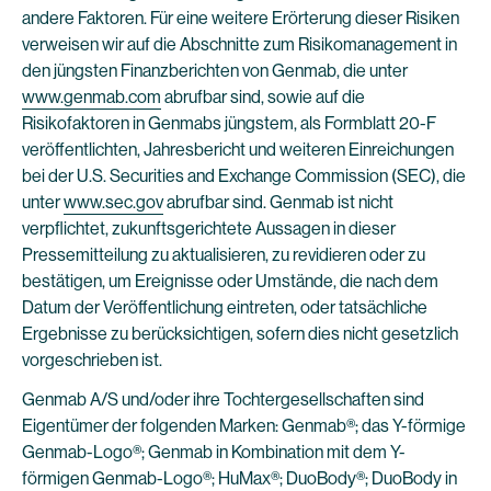
andere Faktoren. Für eine weitere Erörterung dieser Risiken
verweisen wir auf die Abschnitte zum Risikomanagement in
den jüngsten Finanzberichten von Genmab, die unter
www.genmab.com
abrufbar sind, sowie auf die
Risikofaktoren in Genmabs jüngstem, als Formblatt 20-F
veröffentlichten, Jahresbericht und weiteren Einreichungen
bei der U.S. Securities and Exchange Commission (SEC), die
unter
www.sec.gov
abrufbar sind. Genmab ist nicht
verpflichtet, zukunftsgerichtete Aussagen in dieser
Pressemitteilung zu aktualisieren, zu revidieren oder zu
bestätigen, um Ereignisse oder Umstände, die nach dem
Datum der Veröffentlichung eintreten, oder tatsächliche
Ergebnisse zu berücksichtigen, sofern dies nicht gesetzlich
vorgeschrieben ist.
Genmab A/S und/oder ihre Tochtergesellschaften sind
Eigentümer der folgenden Marken: Genmab®; das Y-förmige
Genmab-Logo®; Genmab in Kombination mit dem Y-
förmigen Genmab-Logo®; HuMax®; DuoBody®; DuoBody in