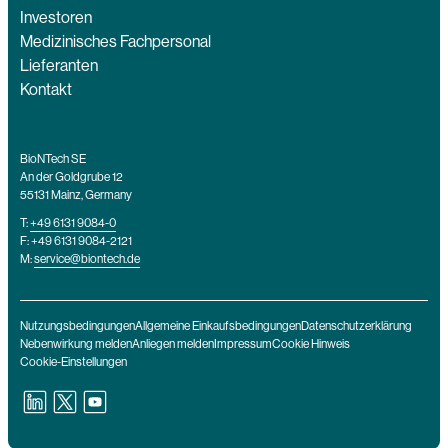
Investoren
Medizinisches Fachpersonal
Lieferanten
Kontakt
BioNTech SE
An der Goldgrube 12
55131 Mainz, Germany
T:
+49 6131 9084-0
F: +49 6131 9084-2121
M:
service@biontech.de
Nutzungsbedingungen
Allgemeine Einkaufsbedingungen
Datenschutzerklärung
Nebenwirkung melden
Anliegen melden
Impressum
Cookie Hinweis
Cookie-Einstellungen