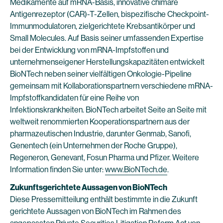
Medikamente auf mRNA-Basis, innovative chimäre
Antigenrezeptor (CAR)-T-Zellen, bispezifische Checkpoint-
Immunmodulatoren, zielgerichtete Krebsantikörper und
Small Molecules. Auf Basis seiner umfassenden Expertise
bei der Entwicklung von mRNA-Impfstoffen und
unternehmenseigener Herstellungskapazitäten entwickelt
BioNTech neben seiner vielfältigen Onkologie-Pipeline
gemeinsam mit Kollaborationspartnern verschiedene mRNA-
Impfstoffkandidaten für eine Reihe von
Infektionskrankheiten. BioNTech arbeitet Seite an Seite mit
weltweit renommierten Kooperationspartnern aus der
pharmazeutischen Industrie, darunter Genmab, Sanofi,
Genentech (ein Unternehmen der Roche Gruppe),
Regeneron, Genevant, Fosun Pharma und Pfizer. Weitere
Information finden Sie unter:
www.BioNTech.de
.
Zukunftsgerichtete Aussagen von BioNTech
Diese Pressemitteilung enthält bestimmte in die Zukunft
gerichtete Aussagen von BioNTech im Rahmen des