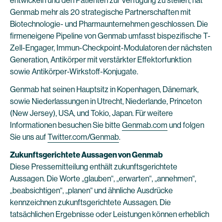
entwickeln und den Patienten zur Verfügung zu stellen, hat
Genmab mehr als 20 strategische Partnerschaften mit
Biotechnologie- und Pharmaunternehmen geschlossen. Die
firmeneigene Pipeline von Genmab umfasst bispezifische T-
Zell-Engager, Immun-Checkpoint-Modulatoren der nächsten
Generation, Antikörper mit verstärkter Effektorfunktion
sowie Antikörper-Wirkstoff-Konjugate.
Genmab hat seinen Hauptsitz in Kopenhagen, Dänemark,
sowie Niederlassungen in Utrecht, Niederlande, Princeton
(New Jersey), USA, und Tokio, Japan. Für weitere
Informationen besuchen Sie bitte
Genmab.com
und folgen
Sie uns auf
Twitter.com/Genmab
.
Zukunftsgerichtete Aussagen von Genmab
Diese Pressemitteilung enthält zukunftsgerichtete
Aussagen. Die Worte „glauben“, „erwarten“, „annehmen“,
„beabsichtigen“, „planen“ und ähnliche Ausdrücke
kennzeichnen zukunftsgerichtete Aussagen. Die
tatsächlichen Ergebnisse oder Leistungen können erheblich