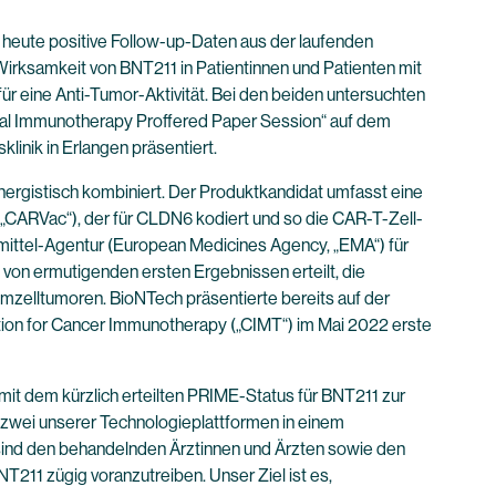
heute positive Follow-up-Daten aus der laufenden
Wirksamkeit von BNT211 in Patientinnen und Patienten mit
ür eine Anti-Tumor-Aktivität. Bei den beiden untersuchten
ional Immunotherapy Proffered Paper Session“ auf dem
inik in Erlangen präsentiert.
ergistisch kombiniert. Der Produktkandidat umfasst eine
(„CARVac“), der für CLDN6 kodiert und so die CAR-T-Zell-
eimittel-Agentur (European Medicines Agency, „EMA“) für
von ermutigenden ersten Ergebnissen erteilt, die
zelltumoren. BioNTech präsentierte bereits auf der
tion for Cancer Immunotherapy („CIMT“) im Mai 2022 erste
it dem kürzlich erteilten PRIME-Status für BNT211 zur
 zwei unserer Technologieplattformen in einem
sind den behandelnden Ärztinnen und Ärzten sowie den
T211 zügig voranzutreiben. Unser Ziel ist es,