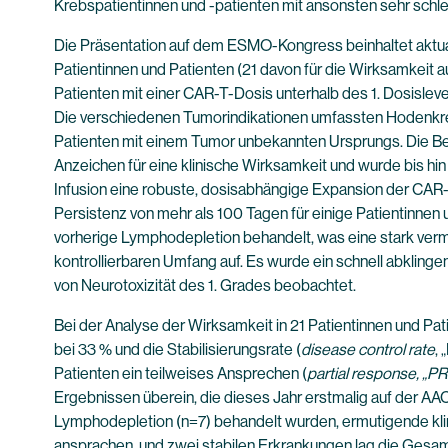
Krebspatientinnen und -patienten mit ansonsten sehr schl
Die Präsentation auf dem ESMO-Kongress beinhaltet aktuali
Patientinnen und Patienten (21 davon für die Wirksamkeit 
Patienten mit einer CAR-T-Dosis unterhalb des 1. Dosisleve
Die verschiedenen Tumorindikationen umfassten Hodenkrebs
Patienten mit einem Tumor unbekannten Ursprungs. Die B
Anzeichen für eine klinische Wirksamkeit und wurde bis hin 
Infusion eine robuste, dosisabhängige Expansion der CAR-T-
Persistenz von mehr als 100 Tagen für einige Patientinnen
vorherige Lymphodepletion behandelt, was eine stark verm
kontrollierbaren Umfang auf. Es wurde ein schnell abklin
von Neurotoxizität des 1. Grades beobachtet.
Bei der Analyse der Wirksamkeit in 21 Patientinnen und Pat
bei 33 % und die Stabilisierungsrate (
disease control rate
,
Patienten ein teilweises Ansprechen (
partial response, „PR
Ergebnissen überein, die dieses Jahr erstmalig auf der AAC
Lymphodepletion (n=7) behandelt wurden, ermutigende klini
ansprachen, und zwei stabilen Erkrankungen lag die Gesamt