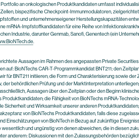
e Portfolio an onkologischen Produktkandidaten umfasst individual
ellen, bispezifische Checkpoint-Immunmodulatoren, zielgerichtete
stoffen und unternehmenseigener Herstellungskapazitäten entwic
ne mRNA-Impfstoffkandidaten für eine Reihe von Infektionskrankhei
chen Industrie, darunter Genmab, Sanofi, Genentech (ein Untern
w.BioNTech.de
.
erichtete Aussagen im Rahmen des angepassten Private Securities Li
gen auf: BioNTechs CAR-T-Programmkandidat BNT211; den Zeitplan f
wir für BNT211 initiieren; die Form und Charakterisierung sowie der
der behördlichen Prüfung und der Marktinterpretation unterliegen;
chließlich, Aussagen über den Zeitplan oder den Beginn klinischer
s Produktkandidaten; die Fähigkeit von BioNTechs mRNA-Technolog
ielle Sicherheit und Wirksamkeit unserer anderen Produktkandidate
takzeptanz von BioNTechs Produktkandidaten, falls diese zugelass
und Einschätzungen von BioNTech in Bezug auf zukünftige Ereigniss
e wesentlich und ungünstig von denen abweichen, die in diesen zuk
ter anderem: Diskussionen mit den Zulassungsbehörden bezüglich 