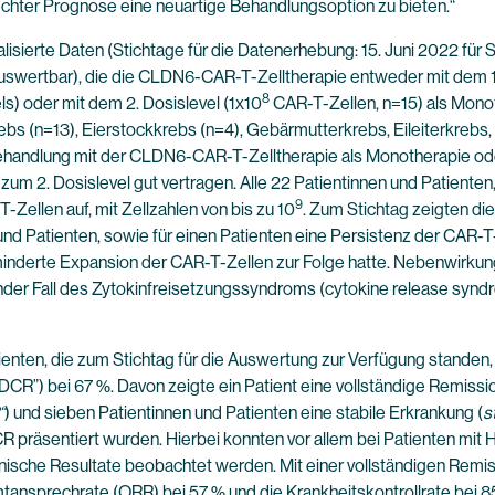
echter Prognose eine neuartige Behandlungsoption zu bieten.“
sierte Daten (Stichtage für die Datenerhebung: 15. Juni 2022 für S
auswertbar), die die CLDN6-CAR-T-Zelltherapie entweder mit dem 1.
8
ls) oder mit dem 2. Dosislevel (1x10
CAR-T-Zellen, n=15) als Mono
 (n=13), Eierstockkrebs (n=4), Gebärmutterkrebs, Eileiterkrebs,
ehandlung mit der CLDN6-CAR-T-Zelltherapie als Monotherapie od
zum 2. Dosislevel gut vertragen. Alle 22 Patientinnen und Patienten
9
Zellen auf, mit Zellzahlen von bis zu 10
. Zum Stichtag zeigten d
 und Patienten, sowie für einen Patienten eine Persistenz der CAR
inderte Expansion der CAR-T-Zellen zur Folge hatte. Nebenwirkunge
gender Fall des Zytokinfreisetzungssyndroms (cytokine release syn
ienten, die zum Stichtag für die Auswertung zur Verfügung standen,
 „DCR”) bei 67 %. Davon zeigte ein Patient eine vollständige Remissio
“
) und sieben Patientinnen und Patienten eine stabile Erkrankung (
s
R präsentiert wurden. Hierbei konnten vor allem bei Patienten mit 
sche Resultate beobachtet werden. Mit einer vollständigen Remissi
ansprechrate (ORR) bei 57 % und die Krankheitskontrollrate bei 85 