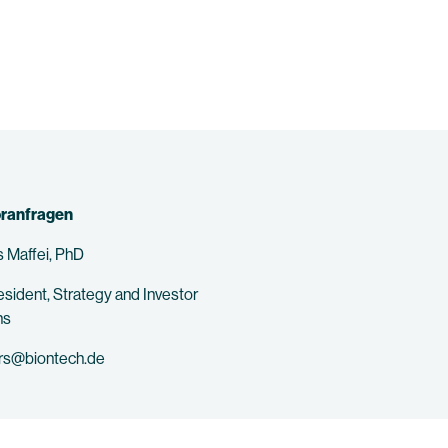
oranfragen
 Maffei, PhD
esident, Strategy and Investor
ns
ors@biontech.de