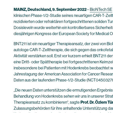
MAINZ, Deutschland, 9. September 2022
–
BioNTech SE
klinischen Phase-1/2-Studie seines neuartigen CAR-T-Zellt
rezidivierten oder refraktären fortgeschrittenen soliden 
Dosisleveln wurde weiterhin ein kontrollierbares Sicherhe
diesjährigen Kongress der European Society for Medical On
BNT211 ist ein neuartiger Therapieansatz, der zwei von B
autologe CAR-T-Zelltherapie, die sich gegen das onkofetal
Aktivität verstärken soll. Erst vor kurzem erhielt BNT211
eine Dritt- oder Spättherapie bei fortgeschrittenen Keim
insbesondere bei Patienten mit Hodenkrebs beobachtet wu
Jahrestagung der American Association for Cancer Resear
Daten aus der laufenden Phase-1/2-Studie (NCT0450327
„Die neuen Daten unterstützen die ermutigenden Ergebniss
Behandlung von Hodenkrebs sehen wir uns in unserer Strat
Therapieansatz zu kombinieren“, sagte
Prof. Dr. Özlem Tü
Zulassungsbehörden für ihre anhaltende Unterstützung dankb