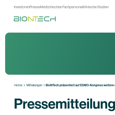
Investoren
Presse
Medizinisches Fachpersonal
Klinische Studien
Home
Mitteilungen
BioNTech präsentiert auf ESMO-Kongress weitere
Pressemitteilun