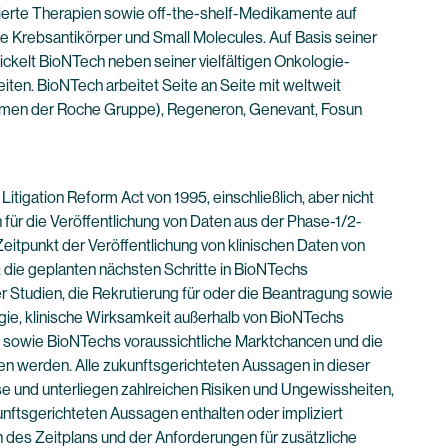
isierte Therapien sowie off-the-shelf-Medikamente auf
 Krebsantikörper und Small Molecules. Auf Basis seiner
kelt BioNTech neben seiner vielfältigen Onkologie-
ten. BioNTech arbeitet Seite an Seite mit weltweit
ehmen der Roche Gruppe), Regeneron, Genevant, Fosun
tigation Reform Act von 1995, einschließlich, aber nicht
ür die Veröffentlichung von Daten aus der Phase-1/2-
 Zeitpunkt der Veröffentlichung von klinischen Daten von
 die geplanten nächsten Schritte in BioNTechs
 Studien, die Rekrutierung für oder die Beantragung sowie
ie, klinische Wirksamkeit außerhalb von BioNTechs
n; sowie BioNTechs voraussichtliche Marktchancen und die
en werden. Alle zukunftsgerichteten Aussagen in dieser
e und unterliegen zahlreichen Risiken und Ungewissheiten,
unftsgerichteten Aussagen enthalten oder impliziert
des Zeitplans und der Anforderungen für zusätzliche