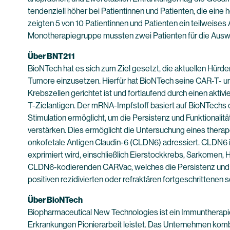
tendenziell höher bei Patientinnen und Patienten, die ei
zeigten 5 von 10 Patientinnen und Patienten ein teilweises 
Monotherapiegruppe mussten zwei Patienten für die Auswe
Über BNT211
BioNTech hat es sich zum Ziel gesetzt, die aktuellen Hürde
Tumore einzusetzen. Hierfür hat BioNTech seine CAR-T- un
Krebszellen gerichtet ist und fortlaufend durch einen akt
T-Zielantigen. Der mRNA-Impfstoff basiert auf BioNTechs o
Stimulation ermöglicht, um die Persistenz und Funktionalit
verstärken. Dies ermöglicht die Untersuchung eines thera
onkofetale Antigen Claudin-6 (CLDN6) adressiert. CLDN6 i
exprimiert wird, einschließlich Eierstockkrebs, Sarkome
CLDN6-kodierenden CARVac, welches die Persistenz und Fun
positiven rezidivierten oder refraktären fortgeschrittenen 
Über BioNTech
Biopharmaceutical New Technologies ist ein Immuntherapi
Erkrankungen Pionierarbeit leistet. Das Unternehmen kombi