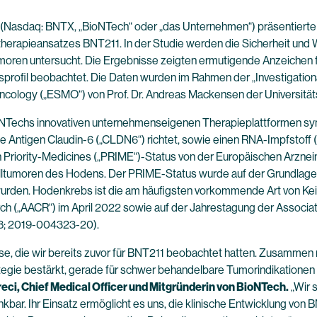
(Nasdaq: BNTX, „BioNTech“ oder „das Unternehmen“) präsentierte 
herapieansatzes BNT211. In der Studie werden die Sicherheit und 
Tumoren untersucht. Die Ergebnisse zeigten ermutigende Anzeichen f
itsprofil beobachtet. Die Daten wurden im Rahmen der „Investigat
cology („ESMO“) von Prof. Dr. Andreas Mackensen der Universitätskl
ioNTechs innovativen unternehmenseigenen Therapieplattformen syn
e Antigen Claudin-6 („CLDN6“) richtet, sowie einen RNA-Impfstoff 
 den Priority-Medicines („PRIME“)-Status von der Europäischen Arzn
zelltumoren des Hodens. Der PRIME-Status wurde auf der Grundlage 
rden. Hodenkrebs ist die am häufigsten vorkommende Art von Keim
ch („AACR“) im April 2022 sowie auf der Jahrestagung der Associa
8; 2019-004323-20).
e, die wir bereits zuvor für BNT211 beobachtet hatten. Zusammen m
egie bestärkt, gerade für schwer behandelbare Tumorindikationen
reci, Chief Medical Officer und Mitgründerin von BioNTech.
„Wir 
ar. Ihr Einsatz ermöglicht es uns, die klinische Entwicklung von BN