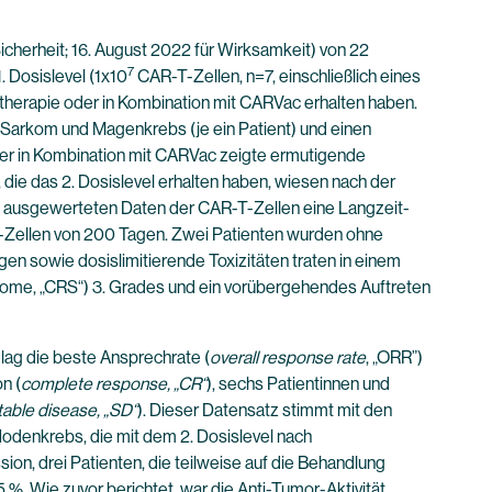
icherheit; 16. August 2022 für Wirksamkeit) von 22
7
 Dosislevel (1x10
CAR-T-Zellen, n=7, einschließlich eines
therapie oder in Kombination mit CARVac erhalten haben.
 Sarkom und Magenkrebs (je ein Patient) und einen
er in Kombination mit CARVac zeigte ermutigende
, die das 2. Dosislevel erhalten haben, wiesen nach der
ie ausgewerteten Daten der CAR-T-Zellen eine Langzeit-
-T-Zellen von 200 Tagen. Zwei Patienten wurden ohne
n sowie dosislimitierende Toxizitäten traten in einem
drome, „CRS“) 3. Grades und ein vorübergehendes Auftreten
 lag die beste Ansprechrate (
overall response rate
, „ORR”)
n (
complete response, „CR“
), sechs Patientinnen und
table disease, „SD“
). Dieser Datensatz stimmt mit den
Hodenkrebs, die mit dem 2. Dosislevel nach
on, drei Patienten, die teilweise auf die Behandlung
%. Wie zuvor berichtet, war die Anti-Tumor-Aktivität