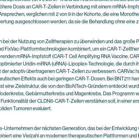
ne höhere Dosis an CAR-T-Zellen in Verbindung mit einem mRNA-Imp
Ansprechen, verglichen mit 2 von 9 in der Kohorte, die eine Monother
rtung ausgeschlossen werden, da sie die Behandlung ohne eine zu
n bei der Nutzung von Zelltherapien zu überwinden und das große P
d FixVac-Plattformtechnologien kombiniert, um ein CAR-T-Zellthe
ivierenden mRNA-Impfstoff (CAR-T Cell Amplifying RNA Vaccine, CAR
ptimierter Uridin-mRNA (uRNA)-Lipoplex-Technologie, die durch ihr
ät der adoptiv übertragenen CAR-T-Zellen zu verbessern. CARVac hat
peutischen Effekts auch bei geringen CAR-T-Dosen. Bei BNT211 hand
st eine Zielstruktur, die von den BioNTech-Gründern entdeckt wu
n, Hodenkrebs, Gebärmutterkrebs und Magenkrebs. Das Programm wir
ktionalität der CLDN6-CAR-T-Zellen verstärken soll, in einer ers
soliden Tumoren evaluiert.
e-Unternehmen der nächsten Generation, das bei der Entwicklung 
niert eine Vielzahl an modernen therapeutischen Plattformen und B