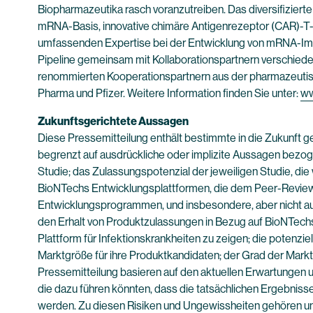
Biopharmazeutika rasch voranzutreiben. Das diversifiziert
mRNA-Basis, innovative chimäre Antigenrezeptor (CAR)-T-Z
umfassenden Expertise bei der Entwicklung von mRNA-Impf
Pipeline gemeinsam mit Kollaborationspartnern verschiede
renommierten Kooperationspartnern aus der pharmazeutis
Pharma und Pfizer. Weitere Information finden Sie unter:
ww
Zukunftsgerichtete Aussagen
Diese Pressemitteilung enthält bestimmte in die Zukunft g
begrenzt auf ausdrückliche oder implizite Aussagen bezo
Studie; das Zulassungspotenzial der jeweiligen Studie, die 
BioNTechs Entwicklungsplattformen, die dem Peer-Review, 
Entwicklungsprogrammen, und insbesondere, aber nicht auss
den Erhalt von Produktzulassungen in Bezug auf BioNTech
Plattform für Infektionskrankheiten zu zeigen; die potenz
Marktgröße für ihre Produktkandidaten; der Grad der Mark
Pressemitteilung basieren auf den aktuellen Erwartungen 
die dazu führen könnten, dass die tatsächlichen Ergebniss
werden. Zu diesen Risiken und Ungewissheiten gehören un