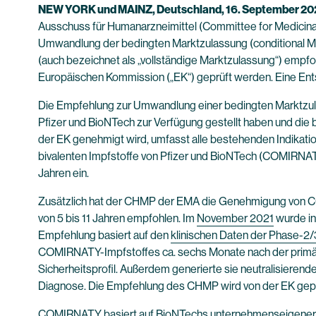
NEW YORK und MAINZ, Deutschland, 16. September 20
Ausschuss für Humanarzneimittel (Committee for Medicina
Umwandlung der bedingten Marktzulassung (conditional M
(auch bezeichnet als „vollständige Marktzulassung“) empf
Europäischen Kommission („EK“) geprüft werden. Eine Ents
Die Empfehlung zur Umwandlung einer bedingten Marktzulas
Pfizer und BioNTech zur Verfügung gestellt haben und die 
der EK genehmigt wird, umfasst alle bestehenden Indikati
bivalenten Impfstoffe von Pfizer und BioNTech (COMIRNAT
Jahren ein.
Zusätzlich hat der CHMP der EMA die Genehmigung von COM
von 5 bis 11 Jahren empfohlen. Im
November 2021
wurde in
Empfehlung basiert auf den
klinischen Daten der Phase-2/
COMIRNATY-Impfstoffes ca. sechs Monate nach der primären 
Sicherheitsprofil. Außerdem generierte sie neutralisieren
Diagnose. Die Empfehlung des CHMP wird von der EK geprüft
COMIRNATY basiert auf BioNTechs unternehmenseigener m