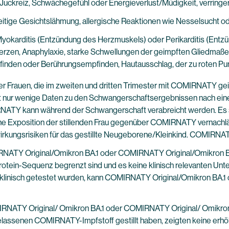
 Juckreiz, Schwächegefühl oder Energieverlust/Müdigkeit, verring
tige Gesichtslähmung, allergische Reaktionen wie Nesselsucht o
yokarditis (Entzündung des Herzmuskels) oder Perikarditis (Entzü
en, Anaphylaxie, starke Schwellungen der geimpften Gliedmaßen
inden oder Berührungsempfinden, Hautausschlag, der zu roten Pun
Frauen, die im zweiten und dritten Trimester mit COMIRNATY geim
t nur wenige Daten zu den Schwangerschaftsergebnissen nach einer
IRNATY kann während der Schwangerschaft verabreicht werden. Es s
e Exposition der stillenden Frau gegenüber COMIRNATY vernachläs
irkungsrisiken für das gestillte Neugeborene/Kleinkind. COMIRNATY
IRNATY Original/Omikron BA.1 oder COMIRNATY Original/Omikron B
tein-Sequenz begrenzt sind und es keine klinisch relevanten Unter
klinisch getestet wurden, kann COMIRNATY Original/Omikron BA.
IRNATY Original/ Omikron BA.1 oder COMIRNATY Original/ Omikron 
elassenen COMIRNATY-Impfstoff gestillt haben, zeigten keine erhöh