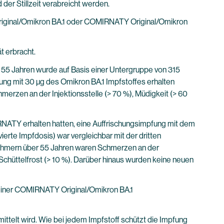
r Stillzeit verabreicht werden.
iginal/Omikron BA.1 oder COMIRNATY Original/Omikron
t erbracht.
≤ 55 Jahren wurde auf Basis einer Untergruppe von 315
fung mit 30 µg des Omikron BA.1 Impfstoffes erhalten
erzen an der Injektionsstelle (> 70 %), Müdigkeit (> 60
RNATY erhalten hatten, eine Auffrischungsimpfung mit dem
rte Impfdosis) war vergleichbar mit der dritten
nehmern über 55 Jahren waren Schmerzen an der
chüttelfrost (> 10 %). Darüber hinaus wurden keine neuen
 einer COMIRNATY Original/Omikron BA.1
ittelt wird. Wie bei jedem Impfstoff schützt die Impfung