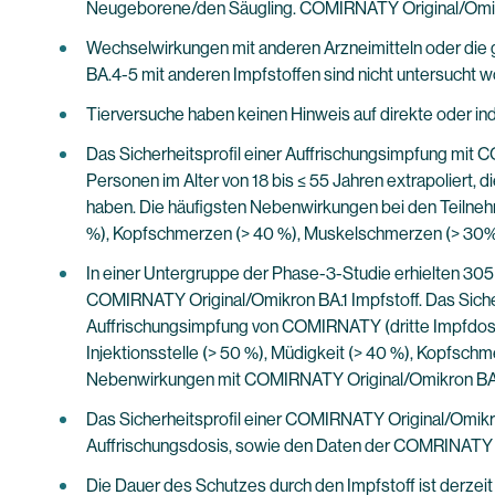
Neugeborene/den Säugling. COMIRNATY Original/Omikro
Wechselwirkungen mit anderen Arzneimitteln oder di
BA.4-5 mit anderen Impfstoffen sind nicht untersucht w
Tierversuche haben keinen Hinweis auf direkte oder ind
Das Sicherheitsprofil einer Auffrischungsimpfung mit 
Personen im Alter von 18 bis ≤ 55 Jahren extrapoliert,
haben. Die häufigsten Nebenwirkungen bei den Teilnehm
%), Kopfschmerzen (> 40 %), Muskelschmerzen (> 30%)
In einer Untergruppe der Phase-3-Studie erhielten 30
COMIRNATY Original/Omikron BA.1 Impfstoff. Das Sicher
Auffrischungsimpfung von COMIRNATY (dritte Impfdosi
Injektionsstelle (> 50 %), Müdigkeit (> 40 %), Kopfsc
Nebenwirkungen mit COMIRNATY Original/Omikron BA.
Das Sicherheitsprofil einer COMIRNATY Original/Omik
Auffrischungsdosis, sowie den Daten der COMRINATY Or
Die Dauer des Schutzes durch den Impfstoff ist derzeit 