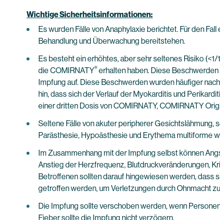
Wichtige Sicherheitsinformationen:
Es wurden Fälle von Anaphylaxie berichtet. Für den Fa
Behandlung und Überwachung bereitstehen.
Es besteht ein erhöhtes, aber sehr seltenes Risiko (<
®
die COMIRNATY
erhalten haben. Diese Beschwerden k
Impfung auf. Diese Beschwerden wurden häufiger nach 
hin, dass sich der Verlauf der Myokarditis und Perikard
einer dritten Dosis von COMIRNATY, COMIRNATY Origin
Seltene Fälle von akuter peripherer Gesichtslähmung, 
Parästhesie, Hypoästhesie und Erythema multiforme wu
Im Zusammenhang mit der Impfung selbst können Angstr
Anstieg der Herzfrequenz, Blutdruckveränderungen, Kri
Betroffenen sollten darauf hingewiesen werden, dass s
getroffen werden, um Verletzungen durch Ohnmacht zu
Die Impfung sollte verschoben werden, wenn Personen an
Fieber sollte die Impfung nicht verzögern.