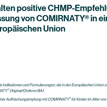
alten positive CHMP-Empfeh
ssung von COMIRNATY® in ein
uropäischen Union
 Indikationen und Formulierungen, die in der Europäischen Union zug
®
NATY
Original/Omikron BA.1
®
iner Auffrischungsimpfung mit COMIRNATY
für Kinder im Alter von