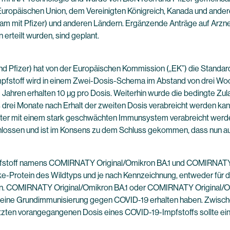
ropäischen Union, dem Vereinigten Königreich, Kanada und ander
am mit Pfizer) und anderen Ländern. Ergänzende Anträge auf Arznei
rteilt wurden, sind geplant.
 Pfizer) hat von der Europäischen Kommission („EK”) die Standar
Impfstoff wird in einem Zwei-Dosis-Schema im Abstand von drei Wo
11 Jahren erhalten 10 µg pro Dosis. Weiterhin wurde die bedingte Zul
 drei Monate nach Erhalt der zweiten Dosis verabreicht werden kan
 älter mit einem stark geschwächten Immunsystem verabreicht we
ssen und ist im Konsens zu dem Schluss gekommen, dass nun ausre
fstoff namens COMIRNATY Original/Omikron BA.1 und COMIRNATY 
ike-Protein des Wildtyps und je nach Kennzeichnung, entweder für 
. COMIRNATY Original/Omikron BA.1 oder COMIRNATY Original/Omi
s eine Grundimmunisierung gegen COVID-19 erhalten haben. Zwis
zten vorangegangenen Dosis eines COVID-19-Impfstoffs sollte ei