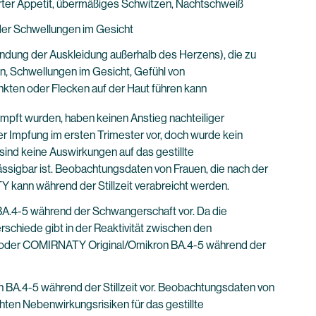
erter Appetit, übermäßiges Schwitzen, Nachtschweiß
der Schwellungen im Gesicht
ndung der Auskleidung außerhalb des Herzens), die zu
, Schwellungen im Gesicht, Gefühl von
kten oder Flecken auf der Haut führen kann
pft wurden, haben keinen Anstieg nachteiliger
 Impfung im ersten Trimester vor, doch wurde kein
ind keine Auswirkungen auf das gestillte
sigbar ist. Beobachtungsdaten von Frauen, die nach der
 kann während der Stillzeit verabreicht werden.
A.4-5 während der Schwangerschaft vor. Da die
schiede gibt in der Reaktivität zwischen den
1 oder COMIRNATY Original/Omikron BA.4-5 während der
BA.4-5 während der Stillzeit vor. Beobachtungsdaten von
ten Nebenwirkungsrisiken für das gestillte