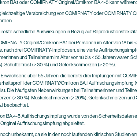
n BA.1 oder COMIRNATY Original/Omikron BA.4-5 kann während de
e gleichzeitige Verabreichung von COMIRNATY oder COMIRNATY Or
orden.
irekte schädliche Auswirkungen in Bezug auf Reproduktionstoxizitä
COMIRNATY Original/Omikron BA.1 bei Personen im Alter von 18 bis 
 die, nach drei COMIRNATY-Impfdosen, eine vierte Auffrischungsimp
erinnen und Teilnehmern im Alter von 18 bis ≤ 55 Jahren waren Schm
, Schüttelfrost (> 30 %) und Gelenkschmerzen (> 20 %).
5 Erwachsene über 55 Jahren, die bereits drei Impfungen mit COMI
heitsprofil der COMIRNATY/Omikron BA.1 Auffrischungsimpfung (vie
s). Die häufigsten Nebenwirkungen bei Teilnehmerinnen und Teil
hmerzen (> 30 %), Muskelschmerzen (> 20%), Gelenkschmerzen und S
1 beobachtet.
ron BA.4-5 Auffrischungsimpfung wurde von den Sicherheitsdaten
iginal Auffrischungsimpfung abgeleitet.
noch unbekannt, da sie in den noch laufenden klinischen Studien erm