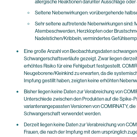
allergische Reaktionen darunter Ausschläge oder
Seltene Nebenwirkungen: vorübergehende halbsei
Sehr seltene auftretende Nebenwirkungen sind: M
Atembeschwerden, Herzklopfen oder Brustschmerz
Nadelstichen/Kribbeln, vermindertes Gefühlsempf
Eine große Anzahl von Beobachtungsdaten schwangerer 
Schwangerschaftsverläufe gezeigt. Zwar liegen derzei
erhöhtes Risiko für eine Fehlgeburt festgestellt. COM
Neugeborene/Kleinkind zu erwarten, da die systemisch
Impfung gestillt haben, zeigten keine erhöhten Nebenw
Bisher liegen keine Daten zur Verabreichung von COM
Unterschiede zwischen den Produkten auf die Spike-Pro
variantenangepassten Versionen von COMIRNATY, die 
Schwangerschaft verwendet werden.
Derzeit liegen keine Daten zur Verabreichung von COM
Frauen, die nach der Impfung mit dem ursprünglich zug