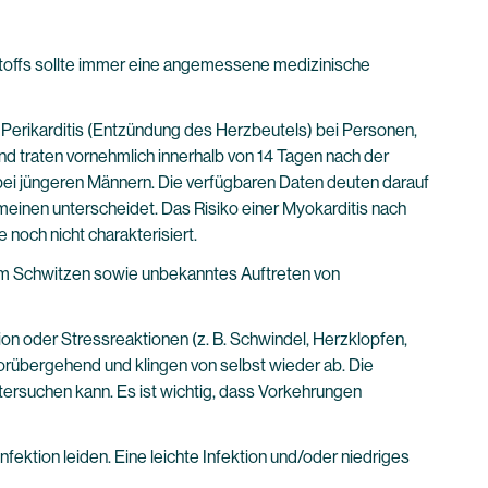
fstoffs sollte immer eine angemessene medizinische
 Perikarditis (Entzündung des Herzbeutels) bei Personen,
d traten vornehmlich innerhalb von 14 Tagen nach der
ei jüngeren Männern. Die verfügbaren Daten deuten darauf
gemeinen unterscheidet. Das Risiko einer Myokarditis nach
och nicht charakterisiert.
chem Schwitzen sowie unbekanntes Auftreten von
n oder Stressreaktionen (z. B. Schwindel, Herzklopfen,
orübergehend und klingen von selbst wieder ab. Die
tersuchen kann. Es ist wichtig, dass Vorkehrungen
ektion leiden. Eine leichte Infektion und/oder niedriges