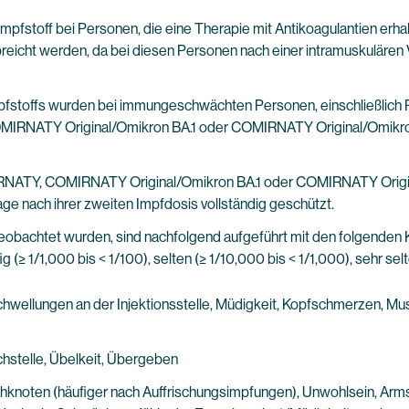
 Impfstoff bei Personen, die eine Therapie mit Antikoagulantien er
abreicht werden, da bei diesen Personen nach einer intramuskuläre
pfstoffs wurden bei immungeschwächten Personen, einschließlich 
OMIRNATY Original/Omikron BA.1 oder COMIRNATY Original/Omikro
MIRNATY, COMIRNATY Original/Omikron BA.1 oder COMIRNATY Origin
ge nach ihrer zweiten Impfdosis vollständig geschützt.
obachtet wurden, sind nachfolgend aufgeführt mit den folgenden Ka
ufig (≥ 1/1,000 bis < 1/100), selten (≥ 1/10,000 bis < 1/1,000), sehr sel
ellungen an der Injektionsstelle, Müdigkeit, Kopfschmerzen, Musk
hstelle, Übelkeit, Übergeben
noten (häufiger nach Auffrischungsimpfungen), Unwohlsein, Armschm