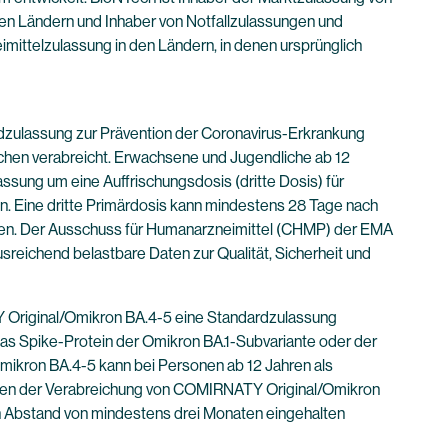
en Ländern und Inhaber von Notfallzulassungen und
mittelzulassung in den Ländern, in denen ursprünglich
dzulassung zur Prävention der Coronavirus-Erkrankung
chen verabreicht. Erwachsene und Jugendliche ab 12
assung um eine Auffrischungsdosis (dritte Dosis) für
n. Eine dritte Primärdosis kann mindestens 28 Tage nach
rden. Der Ausschuss für Humanarzneimittel (CHMP) der EMA
ichend belastbare Daten zur Qualität, Sicherheit und
Original/Omikron BA.4-5 eine Standardzulassung
das Spike-Protein der Omikron BA.1-Subvariante oder der
kron BA.4-5 kann bei Personen ab 12 Jahren als
chen der Verabreichung von COMIRNATY Original/Omikron
n Abstand von mindestens drei Monaten eingehalten