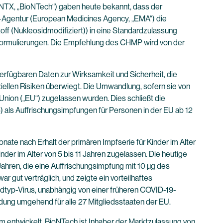
TX, „BioNTech“) gaben heute bekannt, dass der
-Agentur (European Medicines Agency, „EMA“) die
ff (Nukleosidmodifiziert)) in eine Standardzulassung
d Formulierungen. Die Empfehlung des CHMP wird von der
rfügbaren Daten zur Wirksamkeit und Sicherheit, die
iellen Risiken überwiegt. Die Umwandlung, sofern sie von
nion („EU“) zugelassen wurden. Dies schließt die
als Auffrischungsimpfungen für Personen in der EU ab 12
e nach Erhalt der primären Impfserie für Kinder im Alter
er im Alter von 5 bis 11 Jahren zugelassen. Die heutige
Jahren, die eine Auffrischungsimpfung mit 10 µg des
gut verträglich, und zeigte ein vorteilhaftes
ldtyp-Virus, unabhängig von einer früheren COVID-19-
dung umgehend für alle 27 Mitgliedsstaaten der EU.
ntwickelt. BioNTech ist Inhaber der Marktzulassung von