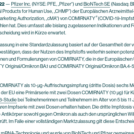
22
—
Pfizer Inc.
(NYSE: PFE, „Pfizer“) und
BioNTech SE
(Nasdaq: BN
l Products for Human Use, „CHMP”) der Europäischen Arzneimittel
®
arketing Authorization, „cMA“) von COMIRNATY
(COVID-19-Impfsto
ohlen hat. Dies umfasst alle bislang zugelassenen Indikationen un
cheidung wird in Kürze erwartet.
sung in eine Standardzulassung basiert auf der Gesamtheit der ve
bestätigen, dass der Nutzen des Impfstoffs weiterhin seinen potenz
onen und Formulierungen von COMIRNATY, die in der Europäischen U
Y Original/Omikron BA.1 und COMIRNATY Original/Omikron BA.4-5) 
IRNATY als 10-µg-Auffrischungsimpfung (dritte Dosis) sechs Monat
 der EU eine Primärserie mit zwei Dosen COMIRNATY (10 µg) für Kind
3-Studie
bei Teilnehmerinnen und Teilnehmern im Alter von 5 bis 11 
Impfserie mit zwei Dosen erhalten haben. Die dritte Impfdosis war 
de Antikörper sowohl gegen Omikron als auch den ursprünglichen Wi
. Im Falle einer vollständigen Marktzulassung gilt diese Entschei
RNA-Technologie und wurde von BioNTech und Pfizer gemeinsam e