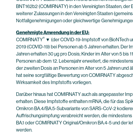
BNT162b2 (COMIRNATY) in den Vereinigten Staaten, der Eu
weiterer Zulassungen in den Vereinigten Staaten (gemeins
Notfallgenehmigungen oder gleichwertige Genehmigungen e
Genehmigte Anwendung in der EU:
®
COMIRNATY
▼ (der COVID-19-Impfstoff von BioNTech und
2019 (COVID-19) bei Personen ab 5 Jahren erhalten. Der 
Jahren erhalten 30 µg pro Dosis; Kinder im Alter von 5 bis 
Personen ab dem 12. Lebensjahr erweitert, die mindestens
der zweiten Dosis an Personen im Alter von 5 Jahren und
hat seine sorgfältige Bewertung von COMIRNATY abgeschlo
Wirksamkeit des Impfstoffs vorliegen.
Darüber hinaus hat COMIRNATY auch als angepasster Imp
erhalten. Diese Impfstoffe enthalten mRNA, die für das Sp
Omikron BA.4/BA.5-Subvariante von SARS-CoV-2 kodieren
Auffrischungsimpfung verabreicht werden, die mindesten
BA.1 oder COMIRNATY Original/Omikron BA.4-5 und der let
werden.