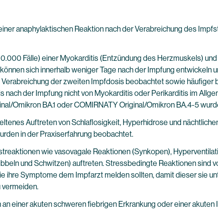
ll einer anaphylaktischen Reaktion nach der Verabreichung des Imp
1/10.000 Fälle) einer Myokarditis (Entzündung des Herzmuskels) und
önnen sich innerhalb weniger Tage nach der Impfung entwickeln un
Verabreichung der zweiten Impfdosis beobachtet sowie häufiger b
itis nach der Impfung nicht von Myokarditis oder Perikarditis im All
al/Omikron BA.1 oder COMIRNATY Original/Omikron BA.4-5 wurde n
seltenes Auftreten von Schlaflosigkeit, Hyperhidrose und nächtli
rden in der Praxiserfahrung beobachtet.
eaktionen wie vasovagale Reaktionen (Synkopen), Hyperventilatio
bbeln und Schwitzen) auftreten. Stressbedingte Reaktionen sind v
ie ihre Symptome dem Impfarzt melden sollten, damit dieser sie un
 vermeiden.
 einer akuten schweren fiebrigen Erkrankung oder einer akuten Inf