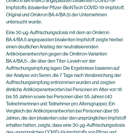
Omikron BA.4/BA.5 angepassten bivalenten COVID-19-
Impfstoffs (bivalenter Pfizer-BioNTech COVID-19-Impfstoff,
Original und Omikron BA.4/BA.5) der Unternehmen
untersucht wurde.
Eine 30-µg-Auffrischungsdosis mit dem an Omikron
BA.4/BA.5 angepassten bivalenten Impfstoff zeigte hierbei
einen deutlichen Anstieg der neutralisierenden
Antikörperantworten gegen die Omikron-Varianten
BA.4/BA,5-, die über den Titer-Leveln vor der
Auffrischungsimpfung lagen. Die Ergebnisse basieren auf
der Analyse von Seren, die 7 Tage nach Verabreichung der
Auffrischungsimpfung entnommen wurden und zeigten
ähnliche Antikörperantworten bei Personen im Alter von 18
bis 55 Jahren sowie bei Personen über 55 Jahren (40
Teilnehmerinnen und Teilnehmer pro Altersgruppe). Ein
Vergleich der Antikörperantworten bei Personen über 55
Jahren, die den bivalenten oder den ursprünglichen Impfstoff
erhalten hatten, zeigte, dass eine 30-µg-Auffrischungsdosis
des ursprünglichen COVID-19-Impfstoffs von Pfizer und