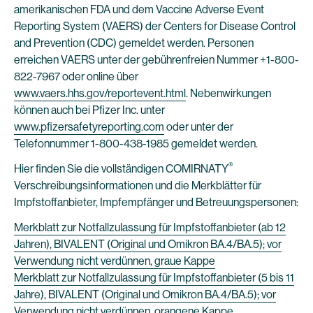
amerikanischen FDA und dem Vaccine Adverse Event
Reporting System (VAERS) der Centers for Disease Control
and Prevention (CDC) gemeldet werden. Personen
erreichen VAERS unter der gebührenfreien Nummer +1-800-
822-7967 oder online über
www.vaers.hhs.gov/reportevent.html
. Nebenwirkungen
können auch bei Pfizer Inc. unter
www.pfizersafetyreporting.com
oder unter der
Telefonnummer 1-800-438-1985 gemeldet werden.
®
Hier finden Sie die vollständigen COMIRNATY
Verschreibungsinformationen und die Merkblätter für
Impfstoffanbieter, Impfempfänger und Betreuungspersonen:
Merkblatt zur Notfallzulassung für Impfstoffanbieter (ab 12
Jahren), BIVALENT (Original und Omikron BA.4/BA.5); vor
Verwendung nicht verdünnen, graue Kappe
Merkblatt zur Notfallzulassung für Impfstoffanbieter (5 bis 11
Jahre), BIVALENT (Original und Omikron BA.4/BA.5); vor
Verwendung nicht verdünnen, orangene Kappe