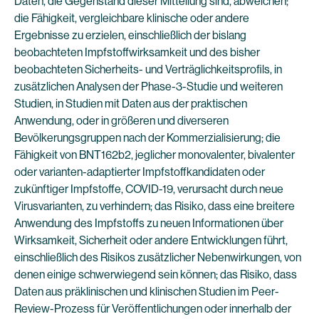
Daten, die Gegenstand dieser Mitteilung sind, abweichen;
die Fähigkeit, vergleichbare klinische oder andere
Ergebnisse zu erzielen, einschließlich der bislang
beobachteten Impfstoffwirksamkeit und des bisher
beobachteten Sicherheits- und Verträglichkeitsprofils, in
zusätzlichen Analysen der Phase-3-Studie und weiteren
Studien, in Studien mit Daten aus der praktischen
Anwendung, oder in größeren und diverseren
Bevölkerungsgruppen nach der Kommerzialisierung; die
Fähigkeit von BNT162b2, jeglicher monovalenter, bivalenter
oder varianten-adaptierter Impfstoffkandidaten oder
zukünftiger Impfstoffe, COVID-19, verursacht durch neue
Virusvarianten, zu verhindern; das Risiko, dass eine breitere
Anwendung des Impfstoffs zu neuen Informationen über
Wirksamkeit, Sicherheit oder andere Entwicklungen führt,
einschließlich des Risikos zusätzlicher Nebenwirkungen, von
denen einige schwerwiegend sein können; das Risiko, dass
Daten aus präklinischen und klinischen Studien im Peer-
Review-Prozess für Veröffentlichungen oder innerhalb der