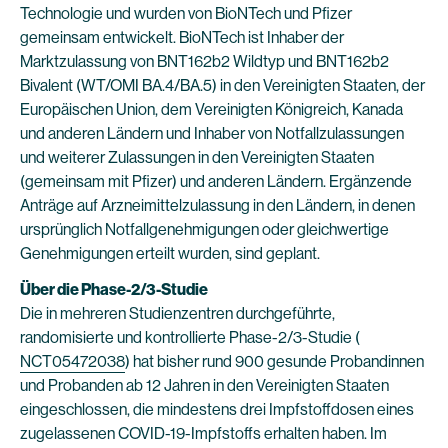
Technologie und wurden von BioNTech und Pfizer
gemeinsam entwickelt. BioNTech ist Inhaber der
Marktzulassung von BNT162b2 Wildtyp und BNT162b2
Bivalent (WT/OMI BA.4/BA.5) in den Vereinigten Staaten, der
Europäischen Union, dem Vereinigten Königreich, Kanada
und anderen Ländern und Inhaber von Notfallzulassungen
und weiterer Zulassungen in den Vereinigten Staaten
(gemeinsam mit Pfizer) und anderen Ländern. Ergänzende
Anträge auf Arzneimittelzulassung in den Ländern, in denen
ursprünglich Notfallgenehmigungen oder gleichwertige
Genehmigungen erteilt wurden, sind geplant.
Über die Phase-2/3-Studie
Die in mehreren Studienzentren durchgeführte,
randomisierte und kontrollierte Phase-2/3-Studie (
NCT05472038
) hat bisher rund 900 gesunde Probandinnen
und Probanden ab 12 Jahren in den Vereinigten Staaten
eingeschlossen, die mindestens drei Impfstoffdosen eines
zugelassenen COVID-19-Impfstoffs erhalten haben. Im