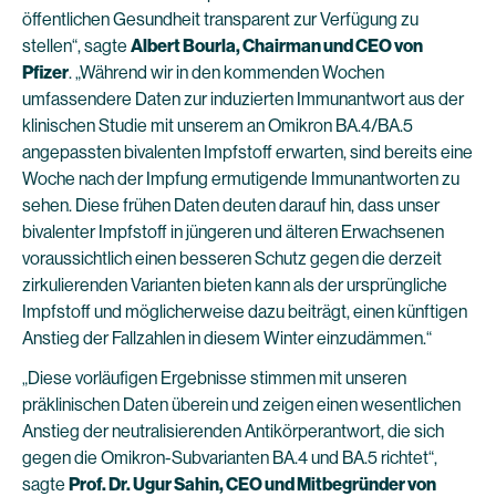
öffentlichen Gesundheit transparent zur Verfügung zu
stellen“, sagte
Albert Bourla, Chairman und CEO von
Pfizer
. „Während wir in den kommenden Wochen
umfassendere Daten zur induzierten Immunantwort aus der
klinischen Studie mit unserem an Omikron BA.4/BA.5
angepassten bivalenten Impfstoff erwarten, sind bereits eine
Woche nach der Impfung ermutigende Immunantworten zu
sehen. Diese frühen Daten deuten darauf hin, dass unser
bivalenter Impfstoff in jüngeren und älteren Erwachsenen
voraussichtlich einen besseren Schutz gegen die derzeit
zirkulierenden Varianten bieten kann als der ursprüngliche
Impfstoff und möglicherweise dazu beiträgt, einen künftigen
Anstieg der Fallzahlen in diesem Winter einzudämmen.“
„Diese vorläufigen Ergebnisse stimmen mit unseren
präklinischen Daten überein und zeigen einen wesentlichen
Anstieg der neutralisierenden Antikörperantwort, die sich
gegen die Omikron-Subvarianten BA.4 und BA.5 richtet“,
sagte
Prof. Dr. Ugur Sahin, CEO und Mitbegründer von