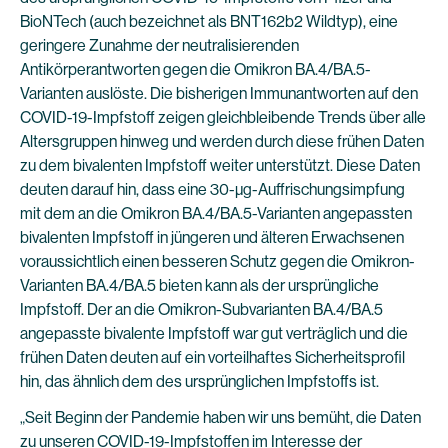
BioNTech (auch bezeichnet als BNT162b2 Wildtyp), eine
geringere Zunahme der neutralisierenden
Antikörperantworten gegen die Omikron BA.4/BA.5-
Varianten auslöste. Die bisherigen Immunantworten auf den
COVID-19-Impfstoff zeigen gleichbleibende Trends über alle
Altersgruppen hinweg und werden durch diese frühen Daten
zu dem bivalenten Impfstoff weiter unterstützt. Diese Daten
deuten darauf hin, dass eine 30-µg-Auffrischungsimpfung
mit dem an die Omikron BA.4/BA.5-Varianten angepassten
bivalenten Impfstoff in jüngeren und älteren Erwachsenen
voraussichtlich einen besseren Schutz gegen die Omikron-
Varianten BA.4/BA.5 bieten kann als der ursprüngliche
Impfstoff. Der an die Omikron-Subvarianten BA.4/BA.5
angepasste bivalente Impfstoff war gut verträglich und die
frühen Daten deuten auf ein vorteilhaftes Sicherheitsprofil
hin, das ähnlich dem des ursprünglichen Impfstoffs ist.
„Seit Beginn der Pandemie haben wir uns bemüht, die Daten
zu unseren COVID-19-Impfstoffen im Interesse der