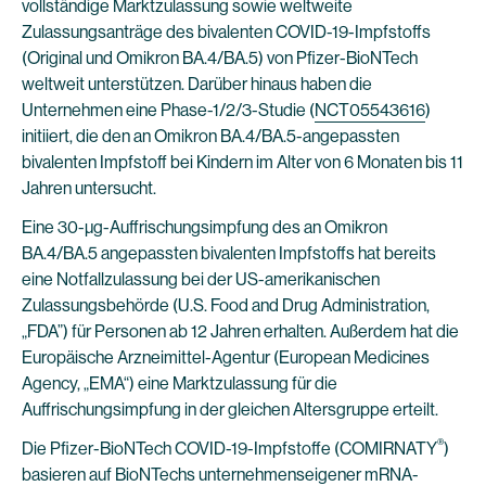
vollständige Marktzulassung sowie weltweite
Zulassungsanträge des bivalenten COVID-19-Impfstoffs
(Original und Omikron BA.4/BA.5) von Pfizer-BioNTech
weltweit unterstützen. Darüber hinaus haben die
Unternehmen eine Phase-1/2/3-Studie (
NCT05543616
)
initiiert, die den an Omikron BA.4/BA.5-angepassten
bivalenten Impfstoff bei Kindern im Alter von 6 Monaten bis 11
Jahren untersucht.
Eine 30-µg-Auffrischungsimpfung des an Omikron
BA.4/BA.5 angepassten bivalenten Impfstoffs hat bereits
eine Notfallzulassung bei der US-amerikanischen
Zulassungsbehörde (U.S. Food and Drug Administration,
„FDA”) für Personen ab 12 Jahren erhalten. Außerdem hat die
Europäische Arzneimittel-Agentur (European Medicines
Agency, „EMA“) eine Marktzulassung für die
Auffrischungsimpfung in der gleichen Altersgruppe erteilt.
®
Die Pfizer-BioNTech COVID-19-Impfstoffe (COMIRNATY
)
basieren auf BioNTechs unternehmenseigener mRNA-