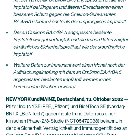
Impfstoff bei jüngeren und älteren Erwachsenen einen
besseren Schutz gegen die Omikron-Subvarianten
BA.4/BA.5 bieten könnte als der ursprüngliche Impfstoff
Der an Omikron BA.4/BA.5 angepasste bivalente
Impfstoff war gut verträglich und die frühen Daten zeigten
ein ähnliches Sicherheitsprofil auf wie der ursprüngliche
Impfstoff
Weitere Daten zur Immunantwort einen Monat nach der
Auffrischungsimpfung mit dem an Omikron BA.4/BA.5
angepassten bivalenten Impfstoff werden in den
kommenden Wochen erwartet
NEW YORK und MAINZ, Deutschland, 13. Oktober 2022
—
Pfizer Inc.
(NYSE: PFE, „Pfizer“) und
BioNTech SE
(Nasdaq:
BNTX, „BioNTech“) gaben heute frühe Daten aus einer
klinischen Phase-2/3-Studie (
NCT05472038
) bekannt, in
der die Sicherheit, Verträglichkeit und Immunogenität des an