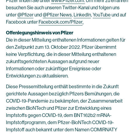
Pfizer finden Sie unter
www.Pfizer.com.
Um mehr zu erfahren
besuchen Sie auch unseren Twitter-Kanal und folgen uns
unter
@Pfizer
und
@Pfizer
News
,
LinkedIn
,
YouTube
und auf
Facebook unter
Facebook.com/Pfizer
.
Offenlegungshinweis von Pfizer
Die in dieser Mitteilung enthaltenen Informationen gelten für
den Zeitpunkt zum 13. Oktober 2022. Pfizer übernimmt
keine Verpflichtung, die in dieser Mitteilung enthaltenen
zukunftsgerichteten Aussagen aufgrund neuer
Informationen oder zukünftiger Ereignisse oder
Entwicklungen zu aktualisieren.
Diese Pressemitteilung enthält bestimmte in die Zukunft
gerichtete Aussagen bezüglich Pfizers Bemühungen, die
COVID-19-Pandemie zu bekämpfen, der Zusammenarbeit
zwischen BioNTech und Pfizer zur Entwicklung eines
Impfstoffs gegen COVID-19, dem BNT162b2 mRNA-
Impfstoffprogramm, dem Pfizer-BioNTech COVID-19-
Impfstoff auch bekannt unter dem Namen COMIRNATY