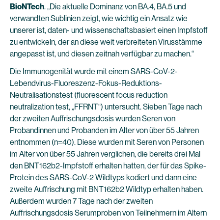
BioNTech
. „Die aktuelle Dominanz von BA.4, BA.5 und
verwandten Sublinien zeigt, wie wichtig ein Ansatz wie
unserer ist, daten- und wissenschaftsbasiert einen Impfstoff
zu entwickeln, der an diese weit verbreiteten Virusstämme
angepasst ist, und diesen zeitnah verfügbar zu machen.“
Die Immunogenität wurde mit einem SARS-CoV-2-
Lebendvirus-Fluoreszenz-Fokus-Reduktions-
Neutralisationstest (fluorescent focus reduction
neutralization test, „FFRNT“) untersucht. Sieben Tage nach
der zweiten Auffrischungsdosis wurden Seren von
Probandinnen und Probanden im Alter von über 55 Jahren
entnommen (n=40). Diese wurden mit Seren von Personen
im Alter von über 55 Jahren verglichen, die bereits drei Mal
den BNT162b2-Impfstoff erhalten hatten, der für das Spike-
Protein des SARS-CoV-2 Wildtyps kodiert und dann eine
zweite Auffrischung mit BNT162b2 Wildtyp erhalten haben.
Außerdem wurden 7 Tage nach der zweiten
Auffrischungsdosis Serumproben von Teilnehmern im Altern