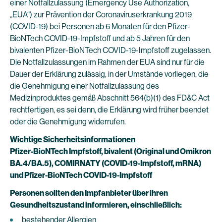
einer Notfallzulassung (Emergency Use Authorization,
„EUA“) zur Prävention der Coronaviruserkrankung 2019
(COVID-19) bei Personen ab 6 Monaten für den Pfizer-
BioNTech COVID-19-Impfstoff und ab 5 Jahren für den
bivalenten Pfizer-BioNTech COVID-19-Impfstoff zugelassen.
Die Notfallzulassungen im Rahmen der EUA sind nur für die
Dauer der Erklärung zulässig, in der Umstände vorliegen, die
die Genehmigung einer Notfallzulassung des
Medizinproduktes gemäß Abschnitt 564(b)(1) des FD&C Act
rechtfertigen, es sei denn, die Erklärung wird früher beendet
oder die Genehmigung widerrufen.
Wichtige Sicherheitsinformationen
Pfizer-BioNTech Impfstoff, bivalent (Original und Omikron
BA.4/BA.5), COMIRNATY (COVID-19-Impfstoff, mRNA)
und Pfizer-BioNTech COVID-19-Impfstoff
Personen sollten den Impfanbieter über ihren
Gesundheitszustand informieren, einschließlich:
bestehender Allergien