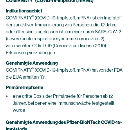
COMIRNATY
(COVID-19-Impfstoff, mRNA)
Indikationsgebiet
®
COMIRNATY
(COVID-19-Impfstoff, mRNA) ist ein Impfstoff,
der zur aktiven Immunisierung von Personen, die 12 Jahre
oder älter sind, zugelassen ist, um einer durch SARS-CoV-2
(severe acute respiratory syndrome coronavirus 2)
verursachten COVID-19 (Coronavirus disease 2019)-
Erkrankung vorzubeugen.
Genehmigte Anwendung
®
COMIRNATY
(COVID-19-Impfstoff, mRNA) hat von der FDA
die EUA erhalten für:
Primäre Impfserie
eine dritte Dosis der Primärserie für Personen ab 12
Jahren, bei denen eine Immunschwäche festgestellt
wurde
Genehmigte Anwendung des Pfizer-BioNTech COVID-19-
Impfstoffs