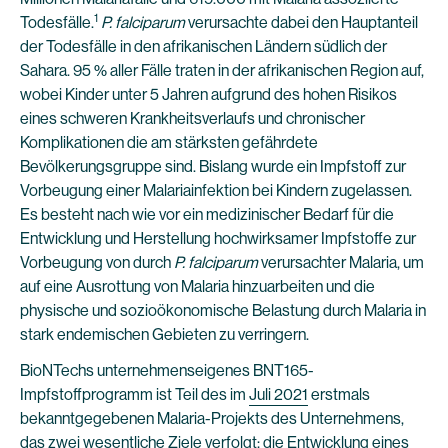
1
Todesfälle.
P. falciparum
verursachte dabei den Hauptanteil
der Todesfälle in den afrikanischen Ländern südlich der
Sahara. 95 % aller Fälle traten in der afrikanischen Region auf,
wobei Kinder unter 5 Jahren aufgrund des hohen Risikos
eines schweren Krankheitsverlaufs und chronischer
Komplikationen die am stärksten gefährdete
Bevölkerungsgruppe sind. Bislang wurde ein Impfstoff zur
Vorbeugung einer Malariainfektion bei Kindern zugelassen.
Es besteht nach wie vor ein medizinischer Bedarf für die
Entwicklung und Herstellung hochwirksamer Impfstoffe zur
Vorbeugung von durch
P. falciparum
verursachter Malaria, um
auf eine Ausrottung von Malaria hinzuarbeiten und die
physische und sozioökonomische Belastung durch Malaria in
stark endemischen Gebieten zu verringern.
BioNTechs unternehmenseigenes BNT165-
Impfstoffprogramm ist Teil des im
Juli 2021
erstmals
bekanntgegebenen Malaria-Projekts des Unternehmens,
das zwei wesentliche Ziele verfolgt: die Entwicklung eines