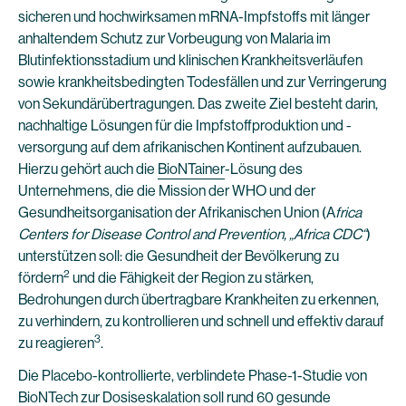
sicheren und hochwirksamen mRNA-Impfstoffs mit länger
anhaltendem Schutz zur Vorbeugung von Malaria im
Blutinfektionsstadium und klinischen Krankheitsverläufen
sowie krankheitsbedingten Todesfällen und zur Verringerung
von Sekundärübertragungen. Das zweite Ziel besteht darin,
nachhaltige Lösungen für die Impfstoffproduktion und -
versorgung auf dem afrikanischen Kontinent aufzubauen.
Hierzu gehört auch die
BioNTainer
-Lösung des
Unternehmens, die die Mission der WHO und der
Gesundheitsorganisation der Afrikanischen Union (A
frica
Centers for Disease Control and Prevention, „Africa CDC“
)
unterstützen soll: die Gesundheit der Bevölkerung zu
2
fördern
und die Fähigkeit der Region zu stärken,
Bedrohungen durch übertragbare Krankheiten zu erkennen,
zu verhindern, zu kontrollieren und schnell und effektiv darauf
3
zu reagieren
.
Die Placebo-kontrollierte, verblindete Phase-1-Studie von
BioNTech zur Dosiseskalation soll rund 60 gesunde