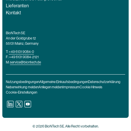
Lieferanten
Kontakt
BioNTech SE
An der Goldgrube 12
55131 Mainz, Germany
T:
+49 6131 9084-0
F: +49 6131 9084-2121
M:
service@biontech.de
Nutzungsbedingungen
Allgemeine Einkaufsbedingungen
Datenschutzerklärung
Nebenwirkung melden
Anliegen melden
Impressum
Cookie Hinweis
Cookie-Einstellungen
© 2026 BioNTech SE. Alle Recht vorbehalten.