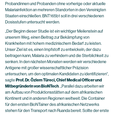
Probandinnen und Probanden ohne vorherige oder aktuelle
Malariainfektion an mehreren Standorten in den Vereinigten
Staaten einschließen. BNT165b1 soll in drei verschiedenen
Dosisstufen untersucht werden.
„Der Beginn dieser Studie ist ein wichtiger Meilenstein auf
unserem Weg, einen Beitrag zur Bekämpfung von
Krankheiten mit hohem medizinischem Bedarf zu leisten.
Unser Ziel ist es, einen Impfstoff zu entwickeln, der dazu
beitragen kann, Malaria zu verhindern und die Sterblichkeit zu
senken. In den nächsten Monaten werden wir verschiedene
Antigene mit großer wissenschaftlicher Präzision
untersuchen, um den optimalen Kandidaten zu identifizieren“,
sagte
Prof. Dr. Özlem Türeci, Chief Medical Officer und
Mitbegründerin von BioNTech
. „Parallel dazu arbeiten wir
am Aufbau von Produktionsstätten auf dem afrikanischen
Kontinent und in anderen Regionen weltweit. Die Container
für den ersten BioNTainer des afrikanischen Netzwerks
stehen für den Transport nach Ruanda bereit. Sollte der erste