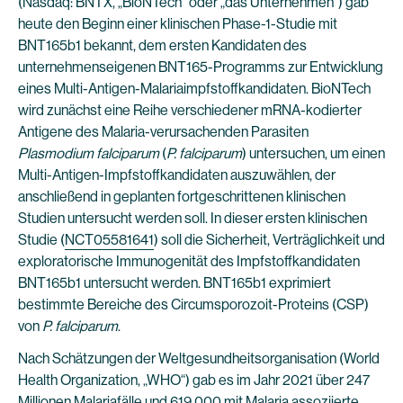
(Nasdaq: BNTX, „BioNTech“ oder „das Unternehmen“) gab
heute den Beginn einer klinischen Phase-1-Studie mit
BNT165b1 bekannt, dem ersten Kandidaten des
unternehmenseigenen BNT165-Programms zur Entwicklung
eines Multi-Antigen-Malariaimpfstoffkandidaten. BioNTech
wird zunächst eine Reihe verschiedener mRNA-kodierter
Antigene des Malaria-verursachenden Parasiten
Plasmodium falciparum
(
P. falciparum
) untersuchen, um einen
Multi-Antigen-Impfstoffkandidaten auszuwählen, der
anschließend in geplanten fortgeschrittenen klinischen
Studien untersucht werden soll. In dieser ersten klinischen
Studie (
NCT05581641
) soll die Sicherheit, Verträglichkeit und
exploratorische Immunogenität des Impfstoffkandidaten
BNT165b1 untersucht werden. BNT165b1 exprimiert
bestimmte Bereiche des Circumsporozoit-Proteins (CSP)
von
P. falciparum
.
Nach Schätzungen der Weltgesundheitsorganisation (World
Health Organization, „WHO“) gab es im Jahr 2021 über 247
Millionen Malariafälle und 619.000 mit Malaria assoziierte