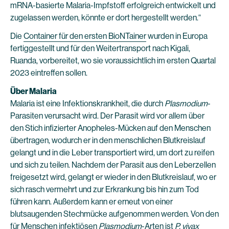
mRNA-basierte Malaria-Impfstoff erfolgreich entwickelt und
zugelassen werden, könnte er dort hergestellt werden.“
Die
Container für den ersten BioNTainer
wurden in Europa
fertiggestellt und für den Weitertransport nach Kigali,
Ruanda, vorbereitet, wo sie voraussichtlich im ersten Quartal
2023 eintreffen sollen.
Über Malaria
Malaria ist eine Infektionskrankheit, die durch
Plasmodium
-
Parasiten verursacht wird. Der Parasit wird vor allem über
den Stich infizierter Anopheles-Mücken auf den Menschen
übertragen, wodurch er in den menschlichen Blutkreislauf
gelangt und in die Leber transportiert wird, um dort zu reifen
und sich zu teilen. Nachdem der Parasit aus den Leberzellen
freigesetzt wird, gelangt er wieder in den Blutkreislauf, wo er
sich rasch vermehrt und zur Erkrankung bis hin zum Tod
führen kann. Außerdem kann er erneut von einer
blutsaugenden Stechmücke aufgenommen werden. Von den
für Menschen infektiösen
Plasmodium
-Arten ist
P. vivax