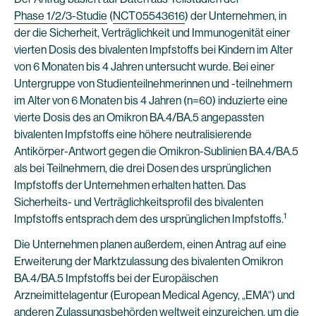
Phase 1/2/3-Studie
(
NCT05543616
) der Unternehmen, in
der die Sicherheit, Verträglichkeit und Immunogenität einer
vierten Dosis des bivalenten Impfstoffs bei Kindern im Alter
von 6 Monaten bis 4 Jahren untersucht wurde. Bei einer
Untergruppe von Studienteilnehmerinnen und -teilnehmern
im Alter von 6 Monaten bis 4 Jahren (n=60) induzierte eine
vierte Dosis des an Omikron BA.4/BA.5 angepassten
bivalenten Impfstoffs eine höhere neutralisierende
Antikörper-Antwort gegen die Omikron-Sublinien BA.4/BA.5
als bei Teilnehmern, die drei Dosen des ursprünglichen
Impfstoffs der Unternehmen erhalten hatten. Das
Sicherheits- und Verträglichkeitsprofil des bivalenten
1
Impfstoffs entsprach dem des ursprünglichen Impfstoffs.
Die Unternehmen planen außerdem, einen Antrag auf eine
Erweiterung der Marktzulassung des bivalenten Omikron
BA.4/BA.5 Impfstoffs bei der Europäischen
Arzneimittelagentur (European Medical Agency, „EMA“) und
anderen Zulassungsbehörden weltweit einzureichen, um die