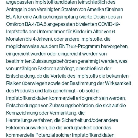
angepassten Impfstoffkandidaten (einschließlich des
Antrags in den Vereinigten Staaten von Amerika für einen
EUA für eine Auffrischungsimpfung (vierte Dosis) des an
Omikron BA.4/BA.5 angepassten bivalenten COVID-19-
Impfstoffs der Unternehmen für Kinder im Alter von 6
Monaten bis 4 Jahren), oder andere Impfstoffe, die
möglicherweise aus dem BNT162-Programm hervorgehen,
eingereicht wurden oder eingereicht werden von
bestimmten Zulassungsbehörden genehmigt werden, was
von unzähligen Faktoren abhängt, einschließlich der
Entscheidung, ob die Vorteile des Impfstoffs die bekannten
Risiken überwiegen sowie der Bestimmung der Wirksamkeit
des Produkts und falls genehmigt - ob solche
Impfstoffkandidaten kommerziell erfolgreich sein werden;
Entscheidungen von Zulassungsbehörden, die sich auf die
Kennzeichnung oder Vermarktung, die
Herstellungsverfahren, die Sicherheit und/oder andere
Faktoren auswirken, die die Verfügbarkeit oder das
kommerzielle Potenzial solcher Impfstoffkandidaten