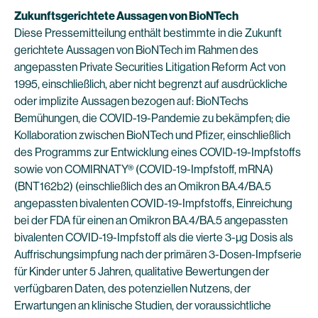
Zukunftsgerichtete Aussagen von BioNTech
Diese Pressemitteilung enthält bestimmte in die Zukunft
gerichtete Aussagen von BioNTech im Rahmen des
angepassten Private Securities Litigation Reform Act von
1995, einschließlich, aber nicht begrenzt auf ausdrückliche
oder implizite Aussagen bezogen auf: BioNTechs
Bemühungen, die COVID-19-Pandemie zu bekämpfen; die
Kollaboration zwischen BioNTech und Pfizer, einschließlich
des Programms zur Entwicklung eines COVID-19-Impfstoffs
sowie von COMIRNATY® (COVID-19-Impfstoff, mRNA)
(BNT162b2) (einschließlich des an Omikron BA.4/BA.5
angepassten bivalenten COVID-19-Impfstoffs, Einreichung
bei der FDA für einen an Omikron BA.4/BA.5 angepassten
bivalenten COVID-19-Impfstoff als die vierte 3-µg Dosis als
Auffrischungsimpfung nach der primären 3-Dosen-Impfserie
für Kinder unter 5 Jahren, qualitative Bewertungen der
verfügbaren Daten, des potenziellen Nutzens, der
Erwartungen an klinische Studien, der voraussichtliche