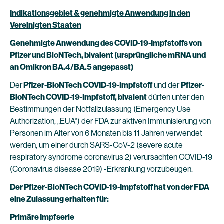
Indikationsgebiet & genehmigte Anwendung in den
Vereinigten Staaten
Genehmigte Anwendung des COVID-19-Impfstoffs von
Pfizer und BioNTech, bivalent (ursprüngliche mRNA und
an Omikron BA.4/BA.5 angepasst)
Der
Pfizer-BioNTech COVID-19-Impfstoff
und der
Pfizer-
BioNTech COVID-19-Impfstoff, bivalent
dürfen unter den
Bestimmungen der Notfallzulassung (Emergency Use
Authorization, „EUA“) der FDA zur aktiven Immunisierung von
Personen im Alter von 6 Monaten bis 11 Jahren verwendet
werden, um einer durch SARS-CoV-2 (severe acute
respiratory syndrome coronavirus 2) verursachten COVID-19
(Coronavirus disease 2019) -Erkrankung vorzubeugen.
Der Pfizer-BioNTech COVID-19-Impfstoff hat von der FDA
eine Zulassung erhalten für
:
Primäre Impfserie