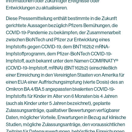
Informationen oder zukünftiger Ereignisse oder
Entwicklungen zu aktualisieren.
Diese Pressemitteilung enthält bestimmte in die Zukunft
gerichtete Aussagen bezüglich Pfizers Bemühungen, die
COVID-19-Pandemie zu bekämpfen, der Zusammenarbeit
zwischen BioNTech und Pfizer zur Entwicklung eines
Impfstoffs gegen COVID-19, dem BNT162b2 mRNA-
Impfstoffprogramm, dem Pfizer-BioNTech COVID-19-
Impfstoff, auch bekannt unter dem Namen COMIRNATY®
(COVID-19-Impfstoff, mRNA) (BNT162b2) (einschließlich
einer Einreichung in den Vereinigten Staaten von Amerika für
einen EUA einer Auffrischungsimpfung (vierte Dosis) des an
Omikron BA.4/BA.5 angepassten bivalenten COVID-19-
Impfstoffs für Kinder im Alter von 6 Monaten bis 4 Jahren
(auch als Kinder unter 5 Jahren bezeichnet), geplante
Zulassungsanträge, qualitativer Bewertungen verfügbarer
Daten, möglicher Vorteile, Erwartungen in Bezug auf klinische
Studien, mögliche Zulassungsanträge, den voraussichtlichen
Zeitplan für Datenauswertungen, behördliche Einreichungen,