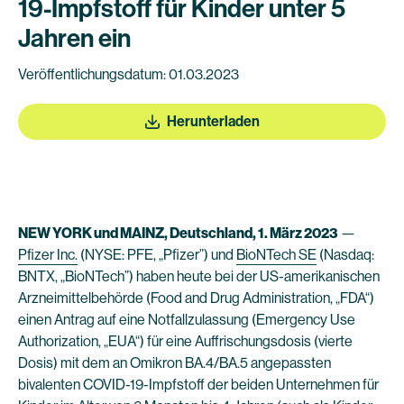
19-Impfstoff für Kinder unter 5
Jahren ein
Veröffentlichungsdatum: 01.03.2023
Herunterladen
NEW YORK und MAINZ, Deutschland, 1. März 2023
—
Pfizer Inc.
(NYSE: PFE, „Pfizer”) und
BioNTech SE
(Nasdaq:
BNTX, „BioNTech”) haben heute bei der US-amerikanischen
Arzneimittelbehörde (Food and Drug Administration, „FDA“)
einen Antrag auf eine Notfallzulassung (Emergency Use
Authorization, „EUA“) für eine Auffrischungsdosis (vierte
Dosis) mit dem an Omikron BA.4/BA.5 angepassten
bivalenten COVID-19-Impfstoff der beiden Unternehmen für