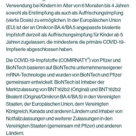
Verwendung bei Kindern im Alter von 6 Monaten bis 4 Jahren
sowohl als Erstimpfung als auch als Auffrischungsimpfung
(vierte Dosis) zu ermöglichen. In der Europäischen Union
(EU) ist der an Omikron BA.4/BA.5 angepasste bivalente
Impfstoff derzeit als Auffrischungsimpfung für Kinder ab 5
Jahren zugelassen, die mindestens die primäre COVID-19-
Impfserie abgeschlossen haben.
®
Die COVID-19-Impfstoffe (COMIRNATY
) von Pfizer und
BioNTech basieren auf BioNTechs unternehmenseigener
mRNA-Technologie und wurden von BioNTech und Pfizer
gemeinsam entwickelt. BioNTech ist Inhaber der
Marktzulassung von BNT162b2 (Original) und BNT162b2
Bivalent (Original/Omikron BA.4/BA.5) in den Vereinigten
Staaten, der Europäischen Union, dem Vereinigten
Königreich, Kanada und anderen Ländern und Inhaber von
Notfallzulassungen und weiterer Zulassungen in den
Vereinigten Staaten (gemeinsam mit Pfizer) und anderen
Ländern.