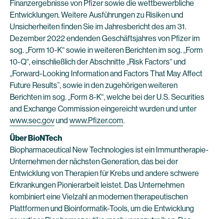
Finanzergebnisse von Pfizer sowie die wettbewerbliche
Entwicklungen. Weitere Ausführungen zu Risiken und
Unsicherheiten finden Sie im Jahresbericht des am 31.
Dezember 2022 endenden Geschäftsjahres von Pfizer im
sog. „Form 10-K“ sowie in weiteren Berichten im sog. „Form
10-Q“, einschließlich der Abschnitte „Risk Factors“ und
„Forward-Looking Information and Factors That May Affect
Future Results”, sowie in den zugehörigen weiteren
Berichten im sog. „Form 8-K“, welche bei der U.S. Securities
and Exchange Commission eingereicht wurden und unter
www.sec.gov
und
www.Pfizer.com
.
Über BioNTech
Biopharmaceutical New Technologies ist ein Immuntherapie-
Unternehmen der nächsten Generation, das bei der
Entwicklung von Therapien für Krebs und andere schwere
Erkrankungen Pionierarbeit leistet. Das Unternehmen
kombiniert eine Vielzahl an modernen therapeutischen
Plattformen und Bioinformatik-Tools, um die Entwicklung