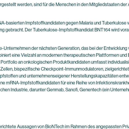
hergestellt werden, sind für die Menschen in den Mitgliedstaaten de
basierten Impfstoffkandidaten gegen Malaria und Tuberkulose wei
 gebracht. Der Tuberkulose-Impfstoffkandidat BNT164 wird voraussi
e-Unternehmen der nächsten Generation, das bei der Entwicklung 
niert eine Vielzahl an modernen therapeutischen Plattformen und B
e Portfolio an onkologischen Produktkandidaten umfasst individual
ellen, bispezifische Checkpoint-Immunmodulatoren, zielgerichtete
stoffen und unternehmenseigener Herstellungskapazitäten entwic
ne mRNA-Impfstoffkandidaten für eine Reihe von Infektionskrankhei
chen Industrie, darunter Genmab, Sanofi, Genentech (ein Untern
gerichtete Aussagen von BioNTech im Rahmen des angepassten Privat