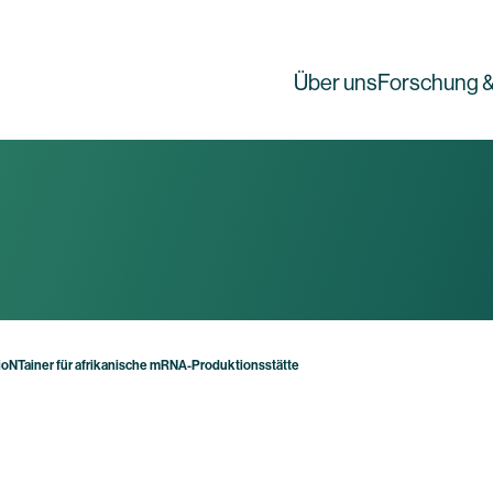
Über uns
Forschung &
ioNTainer für afrikanische mRNA-Produktionsstätte
g