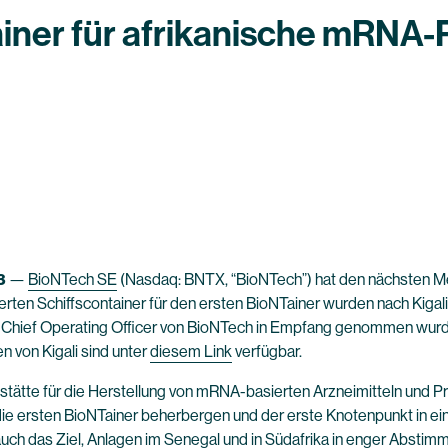
iner für afrikanische mRNA-
3
—
BioNTech SE
(Nasdaq: BNTX, “BioNTech”) hat den nächsten Me
ierten Schiffscontainer für den ersten BioNTainer wurden nach Kiga
g, Chief Operating Officer von BioNTech in Empfang genommen wurd
 von Kigali sind unter
diesem Link
verfügbar.
ätte für die Herstellung von mRNA-basierten Arzneimitteln und Pro
 die ersten BioNTainer beherbergen und der erste Knotenpunkt in e
uch das Ziel, Anlagen im Senegal und in Südafrika in enger Abstimm