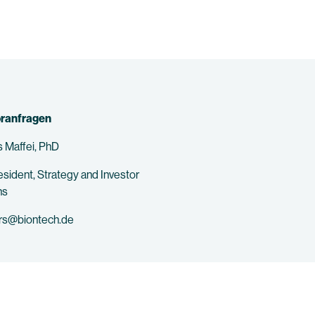
oranfragen
 Maffei, PhD
esident, Strategy and Investor
ns
ors@biontech.de