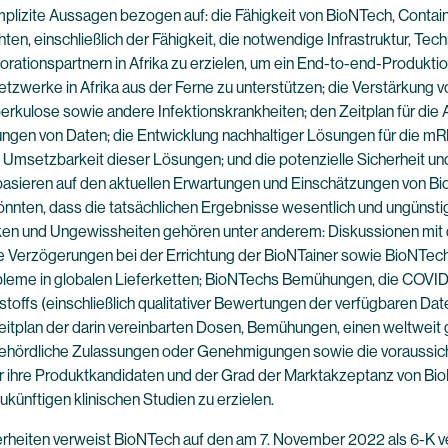
r implizite Aussagen bezogen auf: die Fähigkeit von BioNTech, Con
chten, einschließlich der Fähigkeit, die notwendige Infrastruktur, Te
orationspartnern in Afrika zu erzielen, um ein End-to-end-Produktio
etzwerke in Afrika aus der Ferne zu unterstützen; die Verstärkung 
rkulose sowie andere Infektionskrankheiten; den Zeitplan für die
tungen von Daten; die Entwicklung nachhaltiger Lösungen für die 
nd Umsetzbarkeit dieser Lösungen; und die potenzielle Sicherheit u
basieren auf den aktuellen Erwartungen und Einschätzungen von Bio
önnten, dass die tatsächlichen Ergebnisse wesentlich und ungünsti
siken und Ungewissheiten gehören unter anderem: Diskussionen mit
lle Verzögerungen bei der Errichtung der BioNTainer sowie BioNTech
robleme in globalen Lieferketten; BioNTechs Bemühungen, die COV
ffs (einschließlich qualitativer Bewertungen der verfügbaren Daten
Zeitplan der darin vereinbarten Dosen, Bemühungen, einen weltwei
 behördliche Zulassungen oder Genehmigungen sowie die voraussichtl
 ihre Produktkandidaten und der Grad der Marktakzeptanz von Bio
ukünftigen klinischen Studien zu erzielen.
erheiten verweist BioNTech auf den am 7. November 2022 als 6-K ve