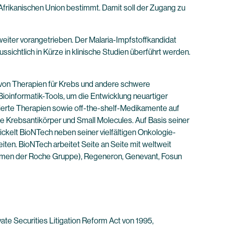
r Afrikanischen Union bestimmt. Damit soll der Zugang zu
ter vorangetrieben. Der Malaria-Impfstoffkandidat
chtlich in Kürze in klinische Studien überführt werden.
von Therapien für Krebs und andere schwere
ioinformatik-Tools, um die Entwicklung neuartiger
isierte Therapien sowie off-the-shelf-Medikamente auf
 Krebsantikörper und Small Molecules. Auf Basis seiner
kelt BioNTech neben seiner vielfältigen Onkologie-
ten. BioNTech arbeitet Seite an Seite mit weltweit
ehmen der Roche Gruppe), Regeneron, Genevant, Fosun
e Securities Litigation Reform Act von 1995,