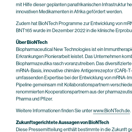
mit Hilfe dieser geplanten panafrikanischen Infrastruktur 
innovativen Medikamenten in Afrika gefördert werden.
Zudem hat BioNTech Programme zur Entwicklung von mRNA-
BNT165 wurde im Dezember 2022 in die klinische Erprobung
Über BioNTech
Biopharmaceutical New Technologies ist ein Immuntherapi
Erkrankungen Pionierarbeit leistet. Das Unternehmen kombi
Biopharmazeutika rasch voranzutreiben. Das diversifiziert
mRNA-Basis, innovative chimäre Antigenrezeptor (CAR)-T-Z
umfassenden Expertise bei der Entwicklung von mRNA-Impf
Pipeline gemeinsam mit Kollaborationspartnern verschiede
renommierten Kooperationspartnern aus der pharmazeutis
Pharma und Pfizer.
Weitere Informationen finden Sie unter
www.BioNTech.de
.
Zukunftsgerichtete Aussagen von BioNTech
Diese Pressemitteilung enthält bestimmte in die Zukunft 