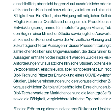
einschließlich, aber nicht begrenzt auf ausdrückliche ode
afrikanischen Kontinent herzustellen, zu liefern und einzuri
Fähigkeit von BioNTech, eine Einigung mit möglichen Kollab
Möglichkeiten zur Qualitätssicherung, um die Produktionsn
Entwicklungsprogramme für Impfstoffe gegen Malaria, Tube
den Beginn einer klinischen Studie sowie jegliche Auswer
afrikanischen Kontinent sowie die Art, zeitliche Planung u
zukunftsgerichteten Aussagen in dieser Pressemitteilung 
zahlreichen Risiken und Ungewissheiten, die dazu führen k
Aussagen enthalten oder impliziert werden. Zu diesen Ri
Anforderungen für zusätzliche klinische Studien; potenzie
Verzögerungen, einschließlich, aber nicht begrenzt auf P
BioNTech und Pfizer zur Entwicklung eines COVID-19-Impfsto
Studien, Liefervereinbarungen und den voraussichtlichen 
voraussichtlichen Zeitplan für behördliche Einreichungen,
BioNTech erwarteten Marktchancen und die Marktgröße für
sowie die Fähigkeit, vergleichbare klinische Ergebnisse in z
Für eine Erörterung dieser und anderer Risiken und Unsich