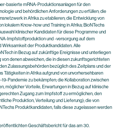
tainer-basierte mRNA-Produktionsanlagen für den
chnologie und behördlichen Anforderungen zu erfüllen; die
nsnetzwerk in Afrika zu etablieren; die Entwicklung von
von lokalem Know-how und Training in Afrika; BioNTechs
 Auswahl klinischer Kandidaten für diese Programme und
mRNA-Impfstoffproduktion und -versorgung auf dem
nd Wirksamkeit der Produktkandidaten. Alle
NTech in Bezug auf zukünftige Ereignisse und unterliegen
g von denen abweichen, die in diesen zukunftsgerichteten
 den Zulassungsbehörden bezüglich des Zeitplans und der
s Tätigkeiten in Afrika aufgrund von unvorhersehbaren
ID-19-Pandemie zu bekämpfen; die Kollaboration zwischen
, möglicher Vorteile, Erwartungen in Bezug auf klinische
t gerechten Zugang zum Impfstoff zu ermöglichen, den
iche Produktion, Verteilung und Lieferung); die von
NTechs Produktkandidaten, falls diese zugelassen werden
röffentlichten Geschäftsbericht für das am 30.