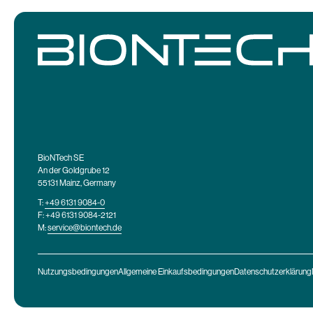
BioNTech SE
An der Goldgrube 12
55131 Mainz, Germany
T:
+49 6131 9084-0
F: +49 6131 9084-2121
M:
service@biontech.de
Nutzungsbedingungen
Allgemeine Einkaufsbedingungen
Datenschutzerklärung