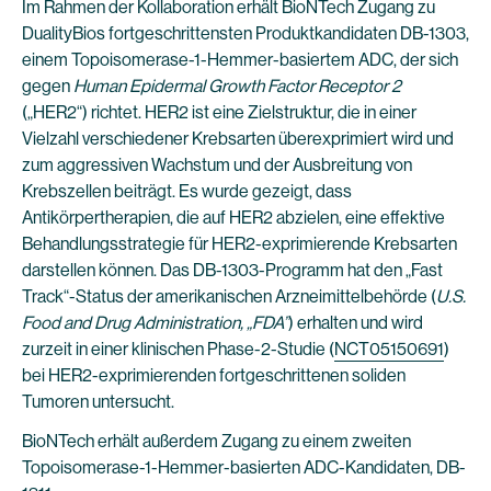
Im Rahmen der Kollaboration erhält BioNTech Zugang zu
DualityBios fortgeschrittensten Produktkandidaten DB-1303,
einem Topoisomerase-1-Hemmer-basiertem ADC, der sich
gegen
Human Epidermal Growth Factor Receptor 2
(„HER2“) richtet. HER2 ist eine Zielstruktur, die in einer
Vielzahl verschiedener Krebsarten überexprimiert wird und
zum aggressiven Wachstum und der Ausbreitung von
Krebszellen beiträgt. Es wurde gezeigt, dass
Antikörpertherapien, die auf HER2 abzielen, eine effektive
Behandlungsstrategie für HER2-exprimierende Krebsarten
darstellen können. Das DB-1303-Programm hat den „Fast
Track“-Status der amerikanischen Arzneimittelbehörde (
U.S.
Food and Drug Administration, „FDA”
) erhalten und wird
zurzeit in einer klinischen Phase-2-Studie (
NCT05150691
)
bei HER2-exprimierenden fortgeschrittenen soliden
Tumoren untersucht.
BioNTech erhält außerdem Zugang zu einem zweiten
Topoisomerase-1-Hemmer-basierten ADC-Kandidaten, DB-