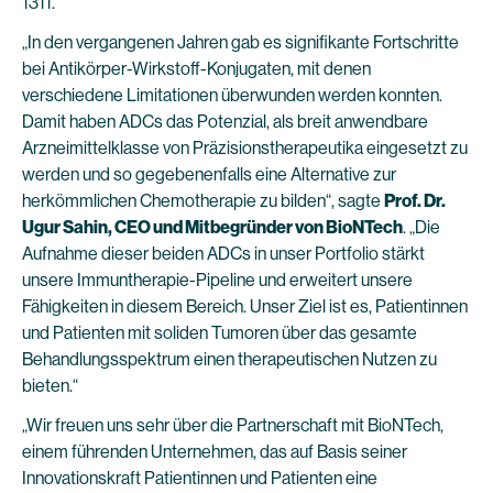
1311.
„In den vergangenen Jahren gab es signifikante Fortschritte
bei Antikörper-Wirkstoff-Konjugaten, mit denen
verschiedene Limitationen überwunden werden konnten.
Damit haben ADCs das Potenzial, als breit anwendbare
Arzneimittelklasse von Präzisionstherapeutika eingesetzt zu
werden und so gegebenenfalls eine Alternative zur
herkömmlichen Chemotherapie zu bilden“, sagte
Prof. Dr.
Ugur Sahin, CEO und Mitbegründer von BioNTech
. „Die
Aufnahme dieser beiden ADCs in unser Portfolio stärkt
unsere Immuntherapie-Pipeline und erweitert unsere
Fähigkeiten in diesem Bereich. Unser Ziel ist es, Patientinnen
und Patienten mit soliden Tumoren über das gesamte
Behandlungsspektrum einen therapeutischen Nutzen zu
bieten.“
„Wir freuen uns sehr über die Partnerschaft mit BioNTech,
einem führenden Unternehmen, das auf Basis seiner
Innovationskraft Patientinnen und Patienten eine