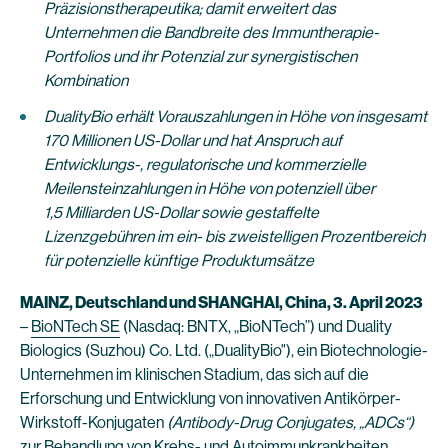
Präzisionstherapeutika; damit erweitert das
Unternehmen die Bandbreite des Immuntherapie-
Portfolios und ihr Potenzial zur synergistischen
Kombination
DualityBio erhält Vorauszahlungen in Höhe von insgesamt
170 Millionen US-Dollar und hat Anspruch auf
Entwicklungs-, regulatorische und kommerzielle
Meilensteinzahlungen in Höhe von potenziell über
1,5 Milliarden US-Dollar sowie gestaffelte
Lizenzgebühren im ein- bis zweistelligen Prozentbereich
für potenzielle künftige Produktumsätze
MAINZ, Deutschland und SHANGHAI, China
, 3.
April
2023
–
BioNTech SE
(Nasdaq: BNTX, „BioNTech”) und Duality
Biologics (Suzhou) Co. Ltd. („DualityBio"), ein Biotechnologie-
Unternehmen im klinischen Stadium, das sich auf die
Erforschung und Entwicklung von innovativen Antikörper-
Wirkstoff-Konjugaten
(Antibody-Drug Conjugates, „ADCs“)
zur Behandlung von Krebs- und Autoimmunkrankheiten