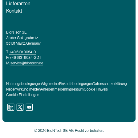
Lieferanten
Kontakt
BioNTech SE
An der Goldgrube 12
55131 Mainz, Germany
T:
+49 6131 9084-0
F: +49 6131 9084-2121
M:
service@biontech.de
Nutzungsbedingungen
Allgemeine Einkaufsbedingungen
Datenschutzerklärung
Nebenwirkung melden
Anliegen melden
Impressum
Cookie Hinweis
Cookie-Einstellungen
© 2026 BioNTech SE. Alle Recht vorbehalten.