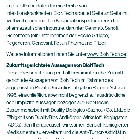
Impfstoffkandidaten für eine Reihe von
Infektionskrankheiten. BioNTech arbeitet Seite an Seite mit
weltweit renommierten Kooperationspartnern aus der
pharmazeutischen Industrie, darunter Genmab, Sanofi,
Genentech (ein Unternehmen der Roche Gruppe),
Regeneron, Genevant, Fosun Pharma und Pfizer.
Weitere Informationen finden Sie unter
www.BioNTech.de
.
Zukunftsgerichtete Aussagen von BioNTech
Diese Pressemitteilung enthält bestimmte in die Zukunft
gerichtete Aussagen von BioNTech im Rahmen des
angepassten Private Securities Litigation Reform Act von
1995, einschließlich, aber nicht begrenzt auf ausdrückliche
oder implizite Aussagen bezogen auf: BioNTechs
Zusammenarbeit mit Duality Biologics (Suzhou) Co. Ltd.; die
Fähigkeit von DualityBios Antikörper-Wirkstoff-Konjugaten
(ADCs), den therapeutisch wirksamen Bereich konjugierter
Medikamente zu erweitern und die Anti-Tumor-Aktivität in