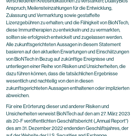
verschiedenen Krebsindikationen zu verstärken; DualityBios
Anspruch, Meilensteinzahlungen für die Entwicklung,
Zulassung und Vermarktung sowie gestaffelte
Lizenzgebühren zu erhalten; und die Fähigkeit von BioNTech,
diese Immuntherapien zu entwickeln und zu vermarkten,
sollten sie erfolgreich entwickelt und zugelassen werden.
Alle zukunftsgerichteten Aussagen in diesem Statement
basieren auf den aktuellen Erwartungen und Einschätzungen
von BioNTech in Bezug auf zukünftige Ereignisse und
unterliegen einer Reihe von Risiken und Unsicherheiten, die
dazu führen können, dass die tatsächlichen Ergebnisse
wesentlich und nachteilig von den in diesen
zukunftsgerichteten Aussagen enthaltenen oder implizierten
abweichen.
Für eine Erörterung dieser und anderer Risiken und
Unsicherheiten verweist BioNTech auf den am 27. März 2023
als 20-F veröffentlichten Geschäftsbericht („Annual Report“)
des am 31. Dezember 2022 endenden Geschäftsjahres, der
auf der Website der U.S. Securities and Exchange