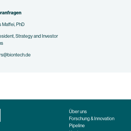
oranfragen
 Maffei, PhD
esident, Strategy and Investor
ns
ors@biontech.de
Über uns
Forschung & Innovation
Pipeline