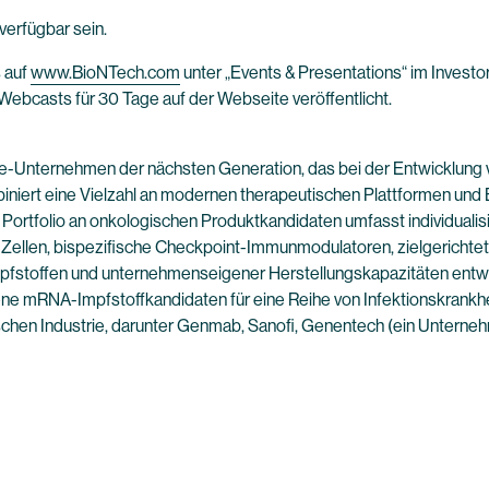
verfügbar sein.
 auf
www.BioNTech.com
unter „Events & Presentations“ im Investo
Webcasts für 30 Tage auf der Webseite veröffentlicht.
e-Unternehmen der nächsten Generation, das bei der Entwicklung 
niert eine Vielzahl an modernen therapeutischen Plattformen und B
e Portfolio an onkologischen Produktkandidaten umfasst individual
ellen, bispezifische Checkpoint-Immunmodulatoren, zielgerichtete
stoffen und unternehmenseigener Herstellungskapazitäten entwic
ne mRNA-Impfstoffkandidaten für eine Reihe von Infektionskrankhei
chen Industrie, darunter Genmab, Sanofi, Genentech (ein Untern