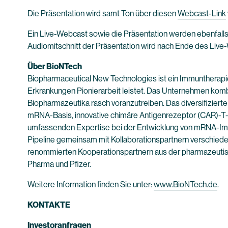
Die Präsentation wird samt Ton über diesen
Webcast-Link
Ein Live-Webcast sowie die Präsentation werden ebenfalls
Audiomitschnitt der Präsentation wird nach Ende des Live-
Über BioNTech
Biopharmaceutical New Technologies ist ein Immuntherapi
Erkrankungen Pionierarbeit leistet. Das Unternehmen kombi
Biopharmazeutika rasch voranzutreiben. Das diversifiziert
mRNA-Basis, innovative chimäre Antigenrezeptor (CAR)-T-Z
umfassenden Expertise bei der Entwicklung von mRNA-Impf
Pipeline gemeinsam mit Kollaborationspartnern verschiede
renommierten Kooperationspartnern aus der pharmazeutis
Pharma und Pfizer.
Weitere Information finden Sie unter:
www.BioNTech.de
.
KONTAKTE
Investoranfragen