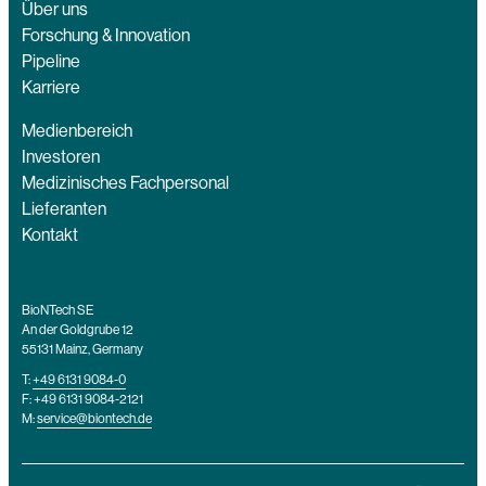
Über uns
Forschung & Innovation
Pipeline
Karriere
Medienbereich
Investoren
Medizinisches Fachpersonal
Lieferanten
Kontakt
BioNTech SE
An der Goldgrube 12
55131 Mainz, Germany
T:
+49 6131 9084-0
F: +49 6131 9084-2121
M:
service@biontech.de