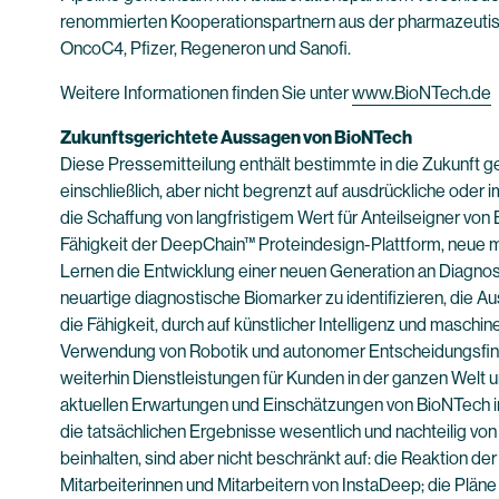
renommierten Kooperationspartnern aus der pharmazeutisc
OncoC4, Pfizer, Regeneron und Sanofi.
Weitere Informationen finden Sie unter
www.BioNTech.de
Zukunftsgerichtete Aussagen von BioNTech
Diese Pressemitteilung enthält bestimmte in die Zukunft 
einschließlich, aber nicht begrenzt auf ausdrückliche od
die Schaffung von langfristigem Wert für Anteilseigner v
Fähigkeit der DeepChain™ Proteindesign-Plattform, neue mR
Lernen die Entwicklung einer neuen Generation an Diagnost
neuartige diagnostische Biomarker zu identifizieren, die 
die Fähigkeit, durch auf künstlicher Intelligenz und masch
Verwendung von Robotik und autonomer Entscheidungsfindun
weiterhin Dienstleistungen für Kunden in der ganzen Welt 
aktuellen Erwartungen und Einschätzungen von BioNTech in 
die tatsächlichen Ergebnisse wesentlich und nachteilig vo
beinhalten, sind aber nicht beschränkt auf: die Reaktion d
Mitarbeiterinnen und Mitarbeitern von InstaDeep; die Plä