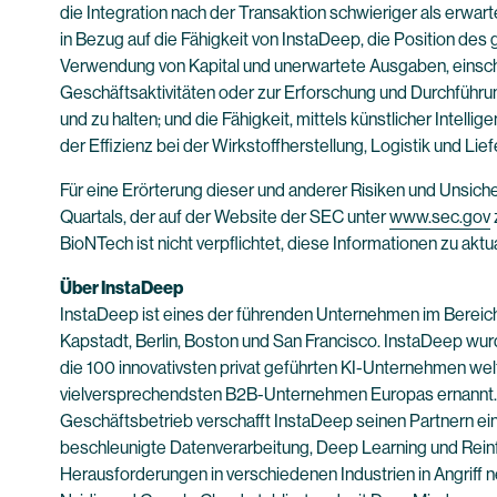
die Integration nach der Transaktion schwieriger als erwart
in Bezug auf die Fähigkeit von InstaDeep, die Position des
Verwendung von Kapital und unerwartete Ausgaben, einschli
Geschäftsaktivitäten oder zur Erforschung und Durchführun
und zu halten; und die Fähigkeit, mittels künstlicher Inte
der Effizienz bei der Wirkstoffherstellung, Logistik und Lief
Für eine Erörterung dieser und anderer Risiken und Unsic
Quartals, der auf der Website der SEC unter
www.sec.gov
BioNTech ist nicht verpflichtet, diese Informationen zu aktua
Über InstaDeep
InstaDeep ist eines der führenden Unternehmen im Bereich 
Kapstadt, Berlin, Boston und San Francisco. InstaDeep wurd
die 100 innovativsten privat geführten KI-Unternehmen wel
vielversprechendsten B2B-Unternehmen Europas ernannt. M
Geschäftsbetrieb verschafft InstaDeep seinen Partnern ei
beschleunigte Datenverarbeitung, Deep Learning und Rei
Herausforderungen in verschiedenen Industrien in Angriff 