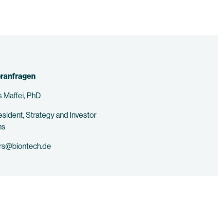
oranfragen
 Maffei, PhD
esident, Strategy and Investor
ns
ors@biontech.de