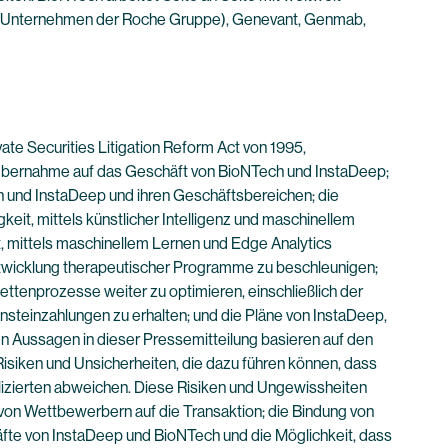
ein Unternehmen der Roche Gruppe), Genevant, Genmab,
e Securities Litigation Reform Act von 1995,
r Übernahme auf das Geschäft von BioNTech und InstaDeep;
h und InstaDeep und ihren Geschäftsbereichen; die
it, mittels künstlicher Intelligenz und maschinellem
t, mittels maschinellem Lernen und Edge Analytics
Entwicklung therapeutischer Programme zu beschleunigen;
ettenprozesse weiter zu optimieren, einschließlich der
steinzahlungen zu erhalten; und die Pläne von InstaDeep,
en Aussagen in dieser Pressemitteilung basieren auf den
isiken und Unsicherheiten, die dazu führen können, dass
plizierten abweichen. Diese Risiken und Ungewissheiten
n von Wettbewerbern auf die Transaktion; die Bindung von
äfte von InstaDeep und BioNTech und die Möglichkeit, dass