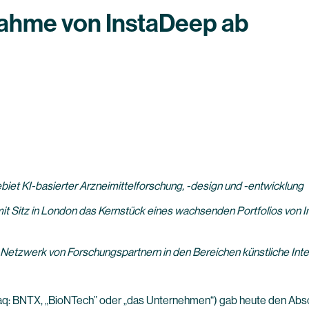
nahme von InstaDeep ab
iet KI-basierter Arzneimittelforschung, -design und -entwicklung
t Sitz in London das Kernstück eines wachsenden Portfolios von Ini
s Netzwerk von Forschungspartnern in den Bereichen künstliche Inte
q: BNTX, „BioNTech” oder „das Unternehmen“) gab heute den Ab