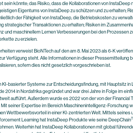
et sein könnte; das Risiko, dass die Kollaborationen von InstaDeep n
 geistigen Eigentums von InstaDeep zu schützen und zu erhalten; Ri
eßlich der Fähigkeit von InstaDeep, die Betriebskosten zu verwalt
g strategischer Transaktionen zu erhalten; Risiken im Zusammenhan
lligenz und maschinellem Lernen Verbesserungen bei den Prozessen z
erkette zu erzielen.
herheiten verweist BioNTech auf den am 8. Mai 2023 als 6-K veröff
zur Verfügung steht. Alle Informationen in dieser Pressemitteilung 
lisieren, sofern dies nicht gesetzlich vorgeschrieben ist.
KI-basierter Systeme zur Entscheidungsfindung, mit Hauptsitz in L
e 2014 in Nordafrika gegründet und war drei Jahre in Folge im einfl
tweit aufführt. Außerdem wurde es 2022 von der von der Financial
it seiner Expertise im Bereich Maschinenintelligenz-Forschung 
nen Wettbewerbsvorteil in einer KI-zentrierten Welt. Mittels sei
nforcement Learning hat InstaDeep Produkte wie seine DeepChain
nehmen. Weiterhin hat InstaDeep Kollaborationen mit global führend