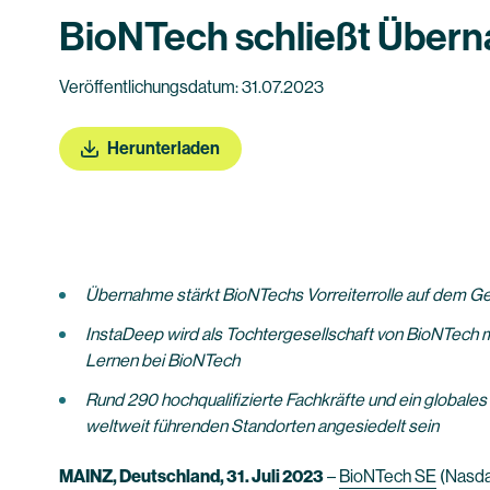
BioNTech schließt Über
Veröffentlichungsdatum: 31.07.2023
Herunterladen
Übernahme stärkt BioNTechs Vorreiterrolle auf dem Geb
InstaDeep wird als Tochtergesellschaft von BioNTech mi
Lernen bei BioNTech
Rund 290 hochqualifizierte Fachkräfte und ein globale
weltweit führenden Standorten angesiedelt sein
MAINZ, Deutschland, 31. Juli 2023
–
BioNTech SE
(Nasda