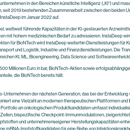
unternehmen in den Bereichen künstliche Intelligenz („KI“) und m
en, seit 2019 bestehenden Zusammenarbeit zwischen den beiden Un
InstaDeep im Januar 2022 auf.
el, weltweit führende Kapazitäten in der KI-gesteuerten Arzneimitt
en mit hohem medizinischen Bedarf zu adressieren. InstaDeep wird
jekten für BioNTech wird InstaDeep weiterhin Dienstleistungen für
ansport und Logistik, Industrie und Finanzdienstleistungen. Die Tr
ereichen KI, ML, Bioengineering, Data Science und Softwareentwick
500 Millionen Euro in bar, BioNTech-Aktien sowie erfolgsabhängige
eile, die BioNTech bereits hält.
e-Unternehmen der nächsten Generation, das bei der Entwicklung 
niert eine Vielzahl an modernen therapeutischen Plattformen und B
e Portfolio an onkologischen Produktkandidaten umfasst individual
ellen, bispezifische Checkpoint-Immunmodulatoren, zielgerichtete
stoffen und unternehmenseigener Herstellungskapazitäten entwic
ne mRNA-Impfstoffkandidaten für eine Reihe von Infektionskrankhei