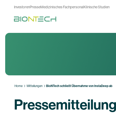
Investoren
Presse
Medizinisches Fachpersonal
Klinische Studien
Home
Mitteilungen
BioNTech schließt Übernahme von InstaDeep ab
Pressemitteilun