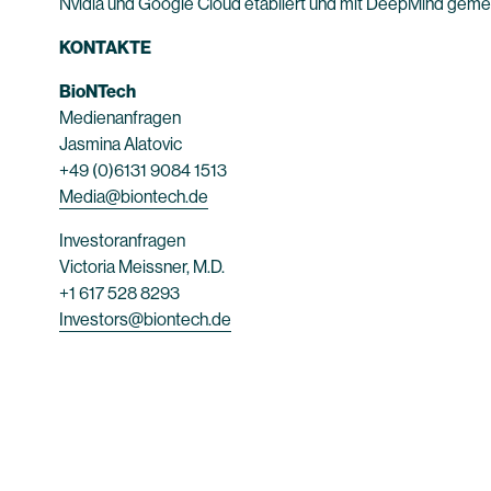
Nvidia und Google Cloud etabliert und mit DeepMind gemei
KONTAKTE
BioNTech
Medienanfragen
Jasmina Alatovic
+49 (0)6131 9084 1513
Media@biontech.de
Investoranfragen
Victoria Meissner, M.D.
+1 617 528 8293
Investors@biontech.de