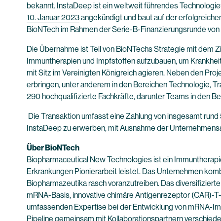
bekannt. InstaDeep ist ein weltweit führendes Technologie
10. Januar 2023
angekündigt und baut auf der erfolgreich
BioNTech im Rahmen der Serie-B-Finanzierungsrunde von 
Die Übernahme ist Teil von BioNTechs Strategie mit dem Zi
Immuntherapien und Impfstoffen aufzubauen, um Krankheit
mit Sitz im Vereinigten Königreich agieren. Neben den Pro
erbringen, unter anderem in den Bereichen Technologie, Tr
290 hochqualifizierte Fachkräfte, darunter Teams in den B
Die Transaktion umfasst eine Zahlung von insgesamt rund 
InstaDeep zu erwerben, mit Ausnahme der Unternehmensant
Über BioNTech
Biopharmaceutical New Technologies ist ein Immuntherapi
Erkrankungen Pionierarbeit leistet. Das Unternehmen kombi
Biopharmazeutika rasch voranzutreiben. Das diversifiziert
mRNA-Basis, innovative chimäre Antigenrezeptor (CAR)-T-Z
umfassenden Expertise bei der Entwicklung von mRNA-Impf
Pipeline gemeinsam mit Kollaborationspartnern verschiede