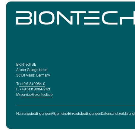
BioNTech SE
An der Goldgrube 12
55131 Mainz, Germany
T:
+49 6131 9084-0
F: +49 6131 9084-2121
M:
service@biontech.de
Nutzungsbedingungen
Allgemeine Einkaufsbedingungen
Datenschutzerklärung