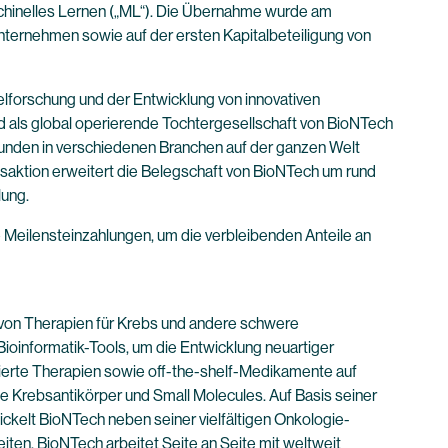
aschinelles Lernen („ML“). Die Übernahme wurde am
ternehmen sowie auf der ersten Kapitalbeteiligung von
elforschung und der Entwicklung von innovativen
 als global operierende Tochtergesellschaft von BioNTech
 Kunden in verschiedenen Branchen auf der ganzen Welt
ansaktion erweitert die Belegschaft von BioNTech um rund
lung.
 Meilensteinzahlungen, um die verbleibenden Anteile an
von Therapien für Krebs und andere schwere
ioinformatik-Tools, um die Entwicklung neuartiger
isierte Therapien sowie off-the-shelf-Medikamente auf
 Krebsantikörper und Small Molecules. Auf Basis seiner
kelt BioNTech neben seiner vielfältigen Onkologie-
ten. BioNTech arbeitet Seite an Seite mit weltweit