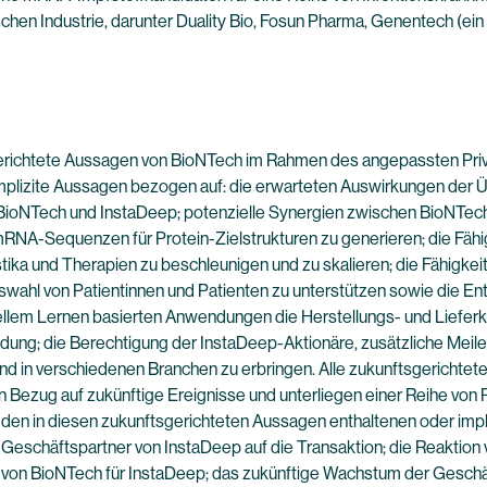
hen Industrie, darunter Duality Bio, Fosun Pharma, Genentech (
gerichtete Aussagen von BioNTech im Rahmen des angepassten Privat
er implizite Aussagen bezogen auf: die erwarteten Auswirkungen de
on BioNTech und InstaDeep; potenzielle Synergien zwischen BioNTec
NA-Sequenzen für Protein-Zielstrukturen zu generieren; die Fähigke
ika und Therapien zu beschleunigen und zu skalieren; die Fähigkei
Auswahl von Patientinnen und Patienten zu unterstützen sowie die 
inellem Lernen basierten Anwendungen die Herstellungs- und Lieferk
g; die Berechtigung der InstaDeep-Aktionäre, zusätzliche Meilen
und in verschiedenen Branchen zu erbringen. Alle zukunftsgerichtet
Bezug auf zukünftige Ereignisse und unterliegen einer Reihe von R
n den in diesen zukunftsgerichteten Aussagen enthaltenen oder im
er Geschäftspartner von InstaDeep auf die Transaktion; die Reaktio
ne von BioNTech für InstaDeep; das zukünftige Wachstum der Gesch