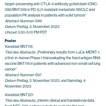
target-preserving anti-CTLA-4 antibody gotistobart (ONC-
392/BNT316) in PD-(L)1 resistant metastatic NSCLC and
population PK analysis in patients with solid tumors“
Abstract-Nummer:
599
Datum:
Freitag, 3. November 2023
Uhrzeit:
3:30-5:10 PM PDT
Poster
Kandidat
: BNT116
Titel des Abstracts
: „Preliminary results from LuCa-MERIT-1,
a first-in-human Phase I trial evaluating the fixed antigen RNA
vaccine BNT116 in patients with advanced non-small cell lung
cancer“
Abstract-Nummer:
597
Datum:
Freitag, 3. November 2023, und Samstag, 4.
November 2023
Kandidat
: BNT221
Titel des Abstracts
: „Interim clinical and translational data