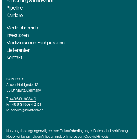
Forschung & Innovation
Pipeline
Karriere
Medienbereich
Investoren
Medizinisches Fachpersonal
Lieferanten
Kontakt
BioNTech SE
An der Goldgrube 12
55131 Mainz, Germany
T:
+49 6131 9084-0
F: +49 6131 9084-2121
M:
service@biontech.de
Nutzungsbedingungen
Allgemeine Einkaufsbedingungen
Datenschutzerklärung
Nebenwirkung melden
Anliegen melden
Impressum
Cookie Hinweis