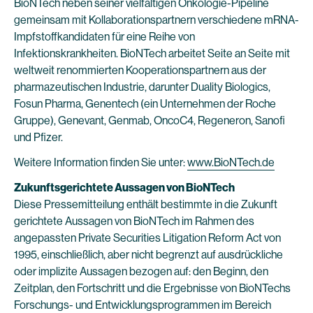
BioNTech neben seiner vielfältigen Onkologie-Pipeline
gemeinsam mit Kollaborationspartnern verschiedene mRNA-
Impfstoffkandidaten für eine Reihe von
Infektionskrankheiten. BioNTech arbeitet Seite an Seite mit
weltweit renommierten Kooperationspartnern aus der
pharmazeutischen Industrie, darunter Duality Biologics,
Fosun Pharma, Genentech (ein Unternehmen der Roche
Gruppe), Genevant, Genmab, OncoC4, Regeneron, Sanofi
und Pfizer.
Weitere Information finden Sie unter:
www.BioNTech.de
Zukunftsgerichtete Aussagen von BioNTech
Diese Pressemitteilung enthält bestimmte in die Zukunft
gerichtete Aussagen von BioNTech im Rahmen des
angepassten Private Securities Litigation Reform Act von
1995, einschließlich, aber nicht begrenzt auf ausdrückliche
oder implizite Aussagen bezogen auf: den Beginn, den
Zeitplan, den Fortschritt und die Ergebnisse von BioNTechs
Forschungs- und Entwicklungsprogrammen im Bereich