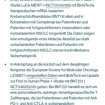
Studie LuCa-MERIT-1 (
NCT05142189
) mit BioNTechs
therapeutischen mRNA-basierten
Krebsimpfstoffkandidaten BNT116 allein und in
Kombination mit Cemiplimab bei Patientinnen und
Patienten mit fortgeschrittenem, inoperablem oder
metastasiertem NSCLC vorgestellt. Die Daten zeigen
eine ermutigende erste klinische Aktivität bei stark
vorbehandelten Patientinnen und Patienten mit
fortgeschrittenem NSCLC und ein kontrollierbares
Sicherheitsprofil.
In Anknüpfung an die kürzlich auf dem diesjährigen
Kongress der European Society for Molecular Oncology
(„ESMO“)
vorgestellten Daten
wird BioNTech ein Update
zur First-in-human Phase-1-Studie mit BNT221 (
NCT04625205
) geben. Bei BNT221 handelt es sich um
eine personalisierte, autologe, neoantigenspezifische T-
Zelltherapie, die bei Patientinnen und Patienten mit Anti-
PD-1- und Anti-CTLA-4-vorbehandeltem