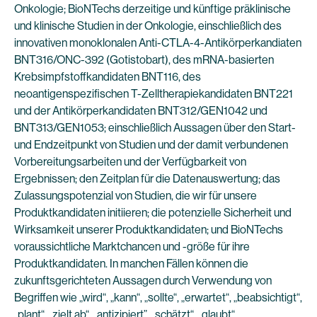
Onkologie; BioNTechs derzeitige und künftige präklinische
und klinische Studien in der Onkologie, einschließlich des
innovativen monoklonalen Anti-CTLA-4-Antikörperkandiaten
BNT316/ONC-392 (Gotistobart), des mRNA-basierten
Krebsimpfstoffkandidaten BNT116, des
neoantigenspezifischen T-Zelltherapiekandidaten BNT221
und der Antikörperkandidaten BNT312/GEN1042 und
BNT313/GEN1053; einschließlich Aussagen über den Start-
und Endzeitpunkt von Studien und der damit verbundenen
Vorbereitungsarbeiten und der Verfügbarkeit von
Ergebnissen; den Zeitplan für die Datenauswertung; das
Zulassungspotenzial von Studien, die wir für unsere
Produktkandidaten initiieren; die potenzielle Sicherheit und
Wirksamkeit unserer Produktkandidaten; und BioNTechs
voraussichtliche Marktchancen und -größe für ihre
Produktkandidaten. In manchen Fällen können die
zukunftsgerichteten Aussagen durch Verwendung von
Begriffen wie „wird“, „kann“, „sollte“, „erwartet“, „beabsichtigt“,
„plant“, „zielt ab“, „antizipiert”, „schätzt“, „glaubt“,