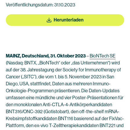
Veröffentlichungsdatum: 31.10.2023
Herunterladen
MAINZ, Deutschland, 31. Oktober 2023
–
BioNTech SE
(Nasdaq: BNTX, „BioNTech“ oder „das Unternehmen“) wird
auf der 38. Jahrestagung der Society for Immunotherapy of
Cancer („SITC”), die vom 1. bis 5. November 2023 in San
Diego, USA, stattfindet, Daten aus mehreren Immuno-
Onkologie-Programmen präsentieren. Die Daten-Updates
umfassen eine mündliche und vier Poster-Präsentationen für
den monoklonalen Anti-CTLA-4-Antikörperkandidaten
BNT316/ONC-392 (Gotistobart), den off-the-shelf mRNA-
Krebsimpfstoffkandidaten BNT116 basierend auf der FixVac-
Plattform, den ex-vivo T-Zelltherapiekandidaten BNT221 und