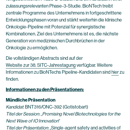
zulassungsrelevanten Phase-3-Studie. BioNTech treibt
zentrale Programme des Unternehmens in fortgeschrittene
Entwicklungsphasen voran und stärkt weiterhin die klinische
Onkologie-Pipeline mit Potenzial für synergistische
Kombinationen. Ziel des Unternehmens ist es, die nächste
Generation von medizinischen Durchbrüchen in der
Onkologie zu ermöglichen.
Die vollständigen Abstracts sind auf der
Website zur 38. SITC-Jahrestagung
verfügbar. Weitere
Informationen zu BioNTechs Pipeline-Kandidaten sind
hier
zu
finden.
Informationen zu den Präsentationen:
Mündliche Präsentation
Kandidat
: BNT316/ONC-392 (Gotistobart)
Titel der Session:
„
Promising Novel Biotechnologies for the
Next Wave of IO Innovation
“
Titel der Präsentation
: „Single-agent safety and activities of