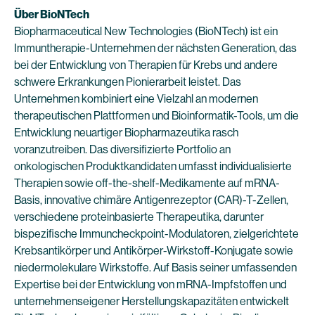
Über BioNTech
Biopharmaceutical New Technologies (BioNTech) ist ein
Immuntherapie-Unternehmen der nächsten Generation, das
bei der Entwicklung von Therapien für Krebs und andere
schwere Erkrankungen Pionierarbeit leistet. Das
Unternehmen kombiniert eine Vielzahl an modernen
therapeutischen Plattformen und Bioinformatik-Tools, um die
Entwicklung neuartiger Biopharmazeutika rasch
voranzutreiben. Das diversifizierte Portfolio an
onkologischen Produktkandidaten umfasst individualisierte
Therapien sowie off-the-shelf-Medikamente auf mRNA-
Basis, innovative chimäre Antigenrezeptor (CAR)-T-Zellen,
verschiedene proteinbasierte Therapeutika, darunter
bispezifische Immuncheckpoint-Modulatoren, zielgerichtete
Krebsantikörper und Antikörper-Wirkstoff-Konjugate sowie
niedermolekulare Wirkstoffe. Auf Basis seiner umfassenden
Expertise bei der Entwicklung von mRNA-Impfstoffen und
unternehmenseigener Herstellungskapazitäten entwickelt