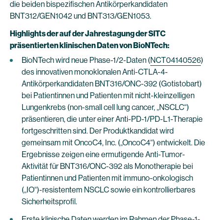
die beiden bispezifischen Antikörperkandidaten
BNT312/GEN1042 und BNT313/GEN1053.
Highlights der auf der Jahrestagung der SITC
präsentierten klinischen Daten von BioNTech:
BioNTech wird neue Phase-1/2-Daten (
NCT04140526
)
des innovativen monoklonalen Anti-CTLA-4-
Antikörperkandidaten BNT316/ONC-392 (Gotistobart)
bei Patientinnen und Patienten mit nicht-kleinzelligen
Lungenkrebs (non-small cell lung cancer, „NSCLC“)
präsentieren, die unter einer Anti-PD-1/PD-L1-Therapie
fortgeschritten sind. Der Produktkandidat wird
gemeinsam mit OncoC4, Inc. („OncoC4“) entwickelt. Die
Ergebnisse zeigen eine ermutigende Anti-Tumor-
Aktivität für BNT316/ONC-392 als Monotherapie bei
Patientinnen und Patienten mit immuno-onkologisch
(„IO“)-resistentem NSCLC sowie ein kontrollierbares
Sicherheitsprofil.
Erste klinische Daten werden im Rahmen der Phase-1-