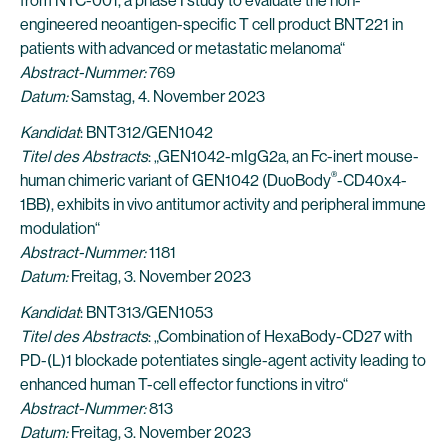
from NTC-001, a phase I study to evaluate the non-
engineered neoantigen-specific T cell product BNT221 in
patients with advanced or metastatic melanoma“
Abstract-Nummer
:
769
Datum:
Samstag, 4. November 2023
Kandidat
: BNT312/GEN1042
Titel des Abstracts
: „GEN1042-mIgG2a, an Fc-inert mouse-
®
human chimeric variant of GEN1042 (DuoBody
-CD40x4-
1BB), exhibits in vivo antitumor activity and peripheral immune
modulation“
Abstract-Nummer:
1181
Datum:
Freitag, 3. November 2023
Kandidat
: BNT313/GEN1053
Titel des Abstracts
: „Combination of HexaBody-CD27 with
PD-(L)1 blockade potentiates single-agent activity leading to
enhanced human T-cell effector functions in vitro“
Abstract-Nummer
:
813
Datum:
Freitag, 3. November 2023