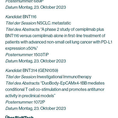
Posternummer
: 689P
Datum:
Montag, 23. Oktober 2023
Kandidat
: BNT116
Titel der Session:
NSCLC. metastatic
Titel des Abstracts
: “A phase 2 study of cemiplimab plus
BNT116 versus cemiplimab alone in first-line treatment of
patients with advanced non-small cell lung cancer with PD-L1
expression ≥50%”
Posternummer
: 1503TiP
Datum:
Montag, 23. Oktober 2023
Kandidat:
BNT314 (GEN1059)
Titel der Session:
Investigational Immunotherapy
Titel des Abstracts:
“DuoBody-EpCAMx4-1BB mediates
conditional T cell co-stimulation and promotes antitumor
activity in preclinical models”
Posternummer:
1072P
Datum:
Montag, 23. Oktober 2023
Über BioNTech