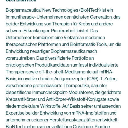
Biopharmaceutical New Technologies (BioNTech) ist ein
Immuntherapie-Unternehmen der nächsten Generation, das
bei der Entwicklung von Therapien für Krebs und andere
schwere Erkrankungen Pionierarbeit leistet. Das
Unternehmen kombiniert eine Vielzahl an modernen
therapeutischen Plattformen und Bioinformatik-Tools, um die
Entwicklung neuartiger Biopharmazeutika rasch
voranzutreiben. Das diversifizierte Portfolio an
onkologischen Produktkandidaten umfasst individualisierte
Therapien sowie off-the-shelf-Medikamente auf mRNA-
Basis, innovative chimäre Antigenrezeptor (CAR)-T-Zellen,
verschiedene proteinbasierte Therapeutika, darunter
bispezifische Immuncheckpoint-Modulatoren, zielgerichtete
Krebsantikörper und Antikörper-Wirkstoff-Konjugate sowie
niedermolekulare Wirkstoffe. Auf Basis seiner umfassenden
Expertise bei der Entwicklung von mRNA-Impfstoffen und
unternehmenseigener Herstellungskapazitäten entwickelt
BioNTech neben seiner vielfältigen Onkologie-Pipeline