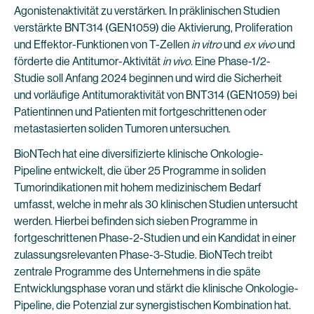
Agonistenaktivität zu verstärken. In präklinischen Studien
verstärkte BNT314 (GEN1059) die Aktivierung, Proliferation
und Effektor-Funktionen von T-Zellen
in vitro
und
ex vivo
und
förderte die Antitumor-Aktivität
in vivo
. Eine Phase-1/2-
Studie soll Anfang 2024 beginnen und wird die Sicherheit
und vorläufige Antitumoraktivität von BNT314 (GEN1059) bei
Patientinnen und Patienten mit fortgeschrittenen oder
metastasierten soliden Tumoren untersuchen.
BioNTech hat eine diversifizierte klinische Onkologie-
Pipeline entwickelt, die über 25 Programme in soliden
Tumorindikationen mit hohem medizinischem Bedarf
umfasst, welche in mehr als 30 klinischen Studien untersucht
werden. Hierbei befinden sich sieben Programme in
fortgeschrittenen Phase-2-Studien und ein Kandidat in einer
zulassungsrelevanten Phase-3-Studie. BioNTech treibt
zentrale Programme des Unternehmens in die späte
Entwicklungsphase voran und stärkt die klinische Onkologie-
Pipeline, die Potenzial zur synergistischen Kombination hat.