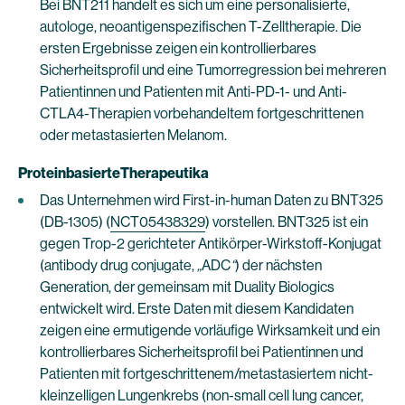
Bei BNT211 handelt es sich um eine personalisierte,
autologe, neoantigenspezifischen T-Zelltherapie. Die
ersten Ergebnisse zeigen ein kontrollierbares
Sicherheitsprofil und eine Tumorregression bei mehreren
Patientinnen und Patienten mit Anti-PD-1- und Anti-
CTLA4-Therapien vorbehandeltem fortgeschrittenen
oder metastasierten Melanom.
ProteinbasierteTherapeutika
Das Unternehmen wird First-in-human Daten zu BNT325
(DB-1305) (
NCT05438329
) vorstellen. BNT325 ist ein
gegen Trop-2 gerichteter Antikörper-Wirkstoff-Konjugat
(antibody drug conjugate,
„
ADC
“
) der nächsten
Generation, der gemeinsam mit Duality Biologics
entwickelt wird. Erste Daten mit diesem Kandidaten
zeigen eine ermutigende vorläufige Wirksamkeit und ein
kontrollierbares Sicherheitsprofil bei Patientinnen und
Patienten mit fortgeschrittenem/metastasiertem nicht-
kleinzelligen Lungenkrebs (non-small cell lung cancer,