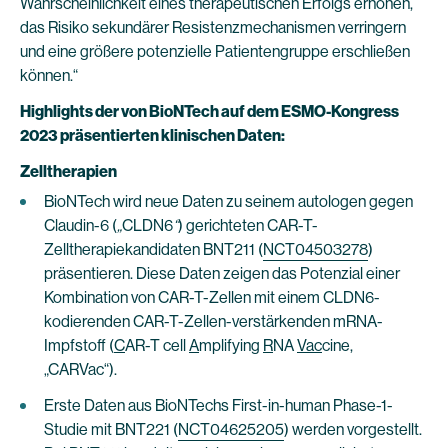
Wahrscheinlichkeit eines therapeutischen Erfolgs erhöhen,
das Risiko sekundärer Resistenzmechanismen verringern
und eine größere potenzielle Patientengruppe erschließen
können.“
Highlights der von BioNTech auf dem ESMO-Kongress
2023 präsentierten klinischen Daten:
Zelltherapien
BioNTech wird neue Daten zu seinem autologen gegen
Claudin-6 (
„
CLDN6
“
) gerichteten CAR-T-
Zelltherapiekandidaten BNT211 (
NCT04503278
)
präsentieren. Diese Daten zeigen das Potenzial einer
Kombination von CAR-T-Zellen mit einem CLDN6-
kodierenden CAR-T-Zellen-verstärkenden mRNA-
Impfstoff (
C
AR-T cell
A
mplifying
R
NA
Vac
cine,
„CARVac“).
Erste Daten aus BioNTechs First-in-human Phase-1-
Studie mit BNT221 (
NCT04625205
) werden vorgestellt.