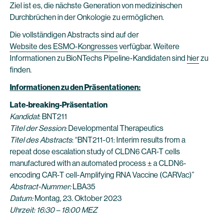
Ziel ist es, die nächste Generation von medizinischen
Durchbrüchen in der Onkologie zu ermöglichen.
Die vollständigen Abstracts sind auf der
Website des ESMO-Kongresses
verfügbar. Weitere
Informationen zu BioNTechs Pipeline-Kandidaten sind
hier
zu
finden.
Informationen zu den Präsentationen:
Late-breaking-Präsentation
Kandidat
: BNT211
Titel der Session:
Developmental Therapeutics
Titel des Abstracts
: “BNT211-01: Interim results from a
repeat dose escalation study of CLDN6 CAR-T cells
manufactured with an automated process ± a CLDN6-
encoding CAR-T cell-Amplifying RNA Vaccine (CARVac)”
Abstract-Nummer:
LBA35
Datum:
Montag, 23. Oktober 2023
Uhrzeit: 16:30 – 18:00 MEZ