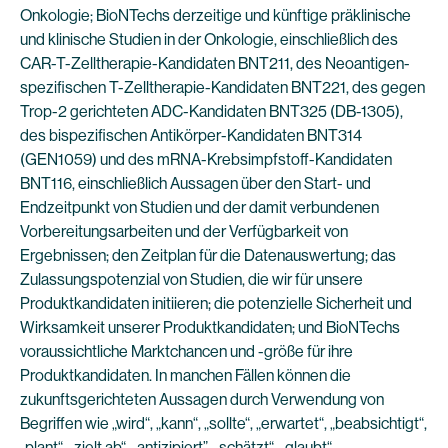
Onkologie; BioNTechs derzeitige und künftige präklinische
und klinische Studien in der Onkologie, einschließlich des
CAR-T-Zelltherapie-Kandidaten BNT211, des Neoantigen-
spezifischen T-Zelltherapie-Kandidaten BNT221, des gegen
Trop-2 gerichteten ADC-Kandidaten BNT325 (DB-1305),
des bispezifischen Antikörper-Kandidaten BNT314
(GEN1059) und des mRNA-Krebsimpfstoff-Kandidaten
BNT116, einschließlich Aussagen über den Start- und
Endzeitpunkt von Studien und der damit verbundenen
Vorbereitungsarbeiten und der Verfügbarkeit von
Ergebnissen; den Zeitplan für die Datenauswertung; das
Zulassungspotenzial von Studien, die wir für unsere
Produktkandidaten initiieren; die potenzielle Sicherheit und
Wirksamkeit unserer Produktkandidaten; und BioNTechs
voraussichtliche Marktchancen und -größe für ihre
Produktkandidaten. In manchen Fällen können die
zukunftsgerichteten Aussagen durch Verwendung von
Begriffen wie „wird“, „kann“, „sollte“, „erwartet“, „beabsichtigt“,
„plant“, „zielt ab“, „antizipiert”, „schätzt“, „glaubt“,