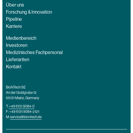
Über uns
Forschung & Innovation
Pipeline
Karriere
Medienbereich
Investoren
Medizinisches Fachpersonal
Lieferanten
Kontakt
BioNTech SE
An der Goldgrube 12
55131 Mainz, Germany
T:
+49 6131 9084-0
F: +49 6131 9084-2121
M:
service@biontech.de