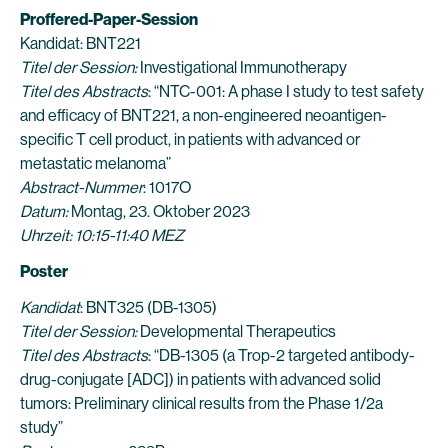
Proffered-Paper-Session
Kandidat: BNT221
Titel der Session:
Investigational Immunotherapy
Titel des Abstracts
: “NTC-001: A phase I study to test safety
and efficacy of BNT221, a non-engineered neoantigen-
specific T cell product, in patients with advanced or
metastatic melanoma”
Abstract-Nummer
: 1017O
Datum:
Montag, 23. Oktober 2023
Uhrzeit: 10:15-11:40 MEZ
Poster
Kandidat
: BNT325 (DB-1305)
Titel der Session:
Developmental Therapeutics
Titel des Abstracts
: “DB-1305 (a Trop-2 targeted antibody-
drug-conjugate [ADC]) in patients with advanced solid
tumors: Preliminary clinical results from the Phase 1/2a
study”