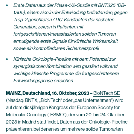
Erste Daten aus der Phase-1/2-Studie mit BNT325 (DB-
1305), einem sich in der Entwicklung befindenden, gegen
Trop-2 gerichteten ADC-Kandidaten der nächsten
Generation, zeigen in Patienten mit
fortgeschrittenen/metastasierten soliden Tumoren
ermutigende erste Signale für klinische Wirksamkeit
sowie ein kontrollierbares Sicherheitsprofil
Klinische Onkologie-Pipeline mit dem Potenzial zur
synergistischen Kombination wird gestärkt während
wichtige klinische Programme die fortgeschrittenere
Entwicklungsphase erreichen
MAINZ, Deutschland, 16. Oktober, 2023
–
BioNTech SE
(Nasdaq: BNTX, „BioNTech“ oder „das Unternehmen“) wird
auf dem diesjährigen Kongress der European Society for
Molecular Oncology („ESMO“), der vom 20. bis 24. Oktober
2023 in Madrid stattfindet, Daten aus der Onkologie-Pipeline
präsentieren, bei denen es um mehrere solide Tumorarten