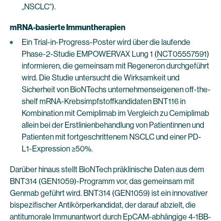
„NSCLC“).
mRNA-basierte Immuntherapien
Ein Trial-in-Progress-Poster wird über die laufende
Phase-2-Studie EMPOWERVAX Lung 1 (
NCT05557591
)
informieren, die gemeinsam mit Regeneron durchgeführt
wird. Die Studie untersucht die Wirksamkeit und
Sicherheit von BioNTechs unternehmenseigenen off-the-
shelf mRNA-Krebsimpfstoffkandidaten BNT116 in
Kombination mit Cemiplimab im Vergleich zu Cemiplimab
allein bei der Erstlinienbehandlung von Patientinnen und
Patienten mit fortgeschrittenem NSCLC und einer PD-
L1-Expression ≥50%.
Darüber hinaus stellt BioNTech präklinische Daten aus dem
BNT314 (GEN1059)-Programm vor, das gemeinsam mit
Genmab geführt wird. BNT314 (GEN1059) ist ein innovativer
bispezifischer Antikörperkandidat, der darauf abzielt, die
antitumorale Immunantwort durch EpCAM-abhängige 4-1BB-