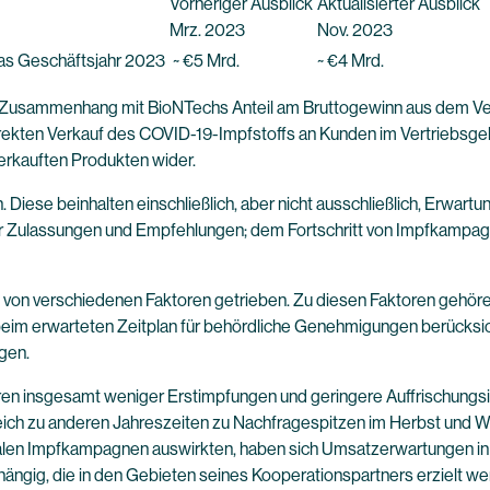
Vorheriger Ausblick
Aktualisierter Ausblick
Mrz. 2023
Nov. 2023
as Geschäftsjahr 2023
~ €5 Mrd.
~ €4 Mrd.
Zusammenhang mit BioNTechs Anteil am Bruttogewinn aus dem Ver
irekten Verkauf des COVID-19-Impfstoffs an Kunden im Vertriebsg
erkauften Produkten wider.
Diese beinhalten einschließlich, aber nicht ausschließlich, Erwa
r Zulassungen und Empfehlungen; dem Fortschritt von Impfkampagne
n verschiedenen Faktoren getrieben. Zu diesen Faktoren gehören
m erwarteten Zeitplan für behördliche Genehmigungen berücksich
gen.
ren insgesamt weniger Erstimpfungen und geringere Auffrischungs
eich zu anderen Jahreszeiten zu Nachfragespitzen im Herbst und W
ionalen Impfkampagnen auswirkten, haben sich Umsatzerwartungen in
gig, die in den Gebieten seines Kooperationspartners erzielt we