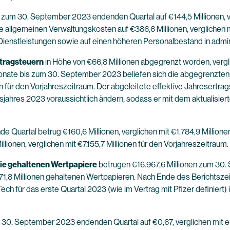
 zum 30. September 2023 endenden Quartal auf €144,5 Millionen, ver
allgemeinen Verwaltungskosten auf €386,6 Millionen, verglichen mi
Dienstleistungen sowie auf einen höheren Personalbestand in admin
tragsteuern
in Höhe von €66,8 Millionen abgegrenzt worden, verg
Monate bis zum 30. September 2023 beliefen sich die abgegrenzten E
n für den Vorjahreszeitraum. Der abgeleitete effektive Jahresertr
jahres 2023 voraussichtlich ändern, sodass er mit dem aktualisiert
Quartal betrug €160,6 Millionen, verglichen mit €1.784,9 Millione
ionen, verglichen mit €7.155,7 Millionen für den Vorjahreszeitraum.
ie gehaltenen Wertpapiere
betrugen €16.967,6 Millionen zum 30.
71,8 Millionen gehaltenen Wertpapieren. Nach Ende des Berichtsze
ech für das erste Quartal 2023 (wie im Vertrag mit Pfizer definiert
m 30. September 2023 endenden Quartal auf €0,67, verglichen mit e