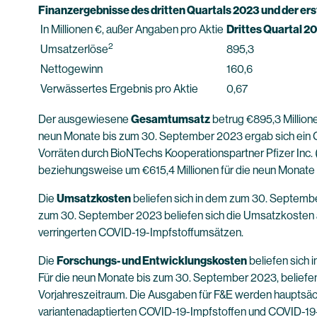
Finanzergebnisse
des dritten Quartals 2023 und der e
In Millionen €, außer Angaben pro Aktie
Drittes Quartal 2
2
Umsatzerlöse
895,3
Nettogewinn
160,6
Verwässertes Ergebnis pro Aktie
0,67
Der ausgewiesene
Gesamtumsatz
betrug €895,3 Million
neun Monate bis zum 30. September 2023 ergab sich ein 
Vorräten durch BioNTechs Kooperationspartner Pfizer Inc.
beziehungsweise um €615,4 Millionen für die neun Monate
Die
Umsatzkosten
beliefen sich in dem zum 30. September
zum 30. September 2023 beliefen sich die Umsatzkosten auf
verringerten COVID-19-Impfstoffumsätzen.
Die
Forschungs- und Entwicklungskosten
beliefen sich 
Für die neun Monate bis zum 30. September 2023, beliefen s
Vorjahreszeitraum. Die Ausgaben für F&E werden hauptsächli
variantenadaptierten COVID-19-Impfstoffen und COVID-19-