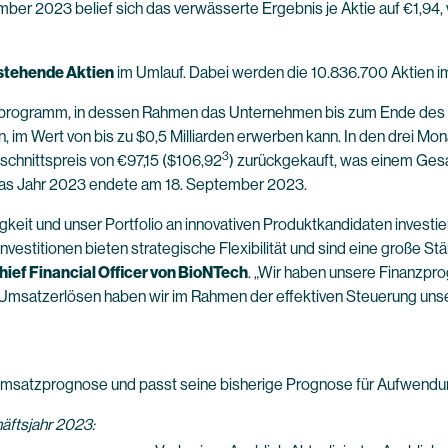
ber 2023 belief sich das verwässerte Ergebnis je Aktie auf €1,94, 
stehende Aktien
im Umlauf. Dabei werden die 10.836.700 Aktien im
aufprogramm, in dessen Rahmen das Unternehmen bis zum Ende des 
, im Wert von bis zu $0,5 Milliarden erwerben kann. In den drei 
3
hnittspreis von €97,15 ($106,92
) zurückgekauft, was einem Gesa
das Jahr 2023 endete am 18. September 2023.
gkeit und unser Portfolio an innovativen Produktkandidaten investier
estitionen bieten strategische Flexibilität und sind eine große Stärke
hief Financial Officer von BioNTech
. „Wir haben unsere Finanzpro
Umsatzerlösen haben wir im Rahmen der effektiven Steuerung unse
msatzprognose und passt seine bisherige Prognose für Aufwendung
äftsjahr 2023: