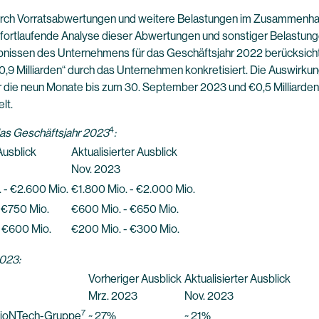
urch Vorratsabwertungen und weitere Belastungen im Zusammenha
fortlaufende Analyse dieser Abwertungen und sonstiger Belastunge
ebnissen des Unternehmens für das Geschäftsjahr 2022 berücksicht
 €0,9 Milliarden“ durch das Unternehmen konkretisiert. Die Auswir
die neun Monate bis zum 30. September 2023 und €0,5 Milliarden 
lt.
4
as Geschäftsjahr 2023
:
Ausblick
Aktualisierter Ausblick
Nov. 2023
 - €2.600 Mio.
€1.800 Mio. - €2.000 Mio.
 €750 Mio.
€600 Mio. - €650 Mio.
 €600 Mio.
€200 Mio. - €300 Mio.
2023:
Vorheriger Ausblick
Aktualisierter Ausblick
Mrz. 2023
Nov. 2023
7
e BioNTech-Gruppe
~ 27%
~ 21%