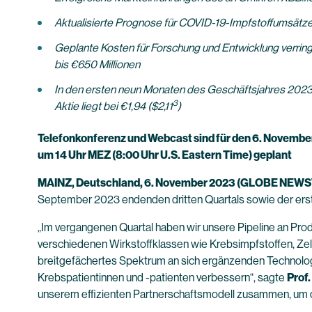
Aktualisierte Prognose für COVID-19-Impfstoffumsätze 
Geplante Kosten für Forschung und Entwicklung verringe
bis €650 Millionen
In den ersten neun Monaten des Geschäftsjahres 202
3
Aktie liegt bei €1,94 ($2,11
)
Telefonkonferenz und Webcast sind für den 6. Novembe
um 14 Uhr MEZ (8:00 Uhr U.S. Eastern Time) geplant
MAINZ, Deutschland, 6. November 2023 (GLOBE NEW
September 2023 endenden dritten Quartals sowie der ers
„Im vergangenen Quartal haben wir unsere Pipeline an Prod
verschiedenen Wirkstoffklassen wie Krebsimpfstoffen, Zel
breitgefächertes Spektrum an sich ergänzenden Technolog
Krebspatientinnen und -patienten verbessern“, sagte
Prof
unserem effizienten Partnerschaftsmodell zusammen, um d