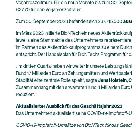
Vorjahreszeitraum. Für die neun Monate bis zum 30. Septem
€27,70 für den Vorjahreszeitraum.
Zum 30. September 2023 befanden sich 237.715.500
aus
Im März 2023 initiierte BioNTech ein neues Aktienrückk
jeweils eine Stammaktie des Unternehmens repräsentieren
im Rahmen des Aktienrückkaufprogramms zu einem Durchsc
entspricht. Der Handelsplan für BioNTechs Programm für 
„Im dritten Quartal haben wir weiter in unsere Leistungsfähi
Rund 17 Milliarden Euro an Zahlungsmitteln und Wertpapierinv
Stabilität eine zentrale Rolle spielt“, sagte
Jens Holstein, C
Zusammenhang mit den erwarteten rund 4 Milliarden Euro 
reduziert."
Aktualisierter Ausblick für das Geschäftsjahr 2023
Das Unternehmen aktualisiert seine COVID-19-Impfstoff-U
COVID-19-Impfstoff-Umsätze von BioNTech für das Gesch