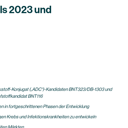
als 2023 und
irkstoff-Konjugat („ADC“)-Kandidaten BNT323/DB-1303 und
fstoffkandidat BNT116
ien in fortgeschrittenen Phasen der Entwicklung
en Krebs und Infektionskrankheiten zu entwickeln
iten Märkten