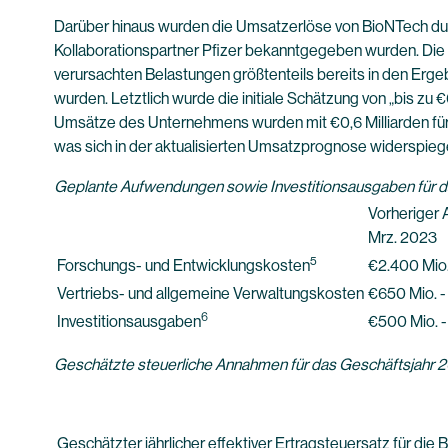
Darüber hinaus wurden die Umsatzerlöse von BioNTech d
Kollaborationspartner Pfizer bekanntgegeben wurden. Die 
verursachten Belastungen größtenteils bereits in den Erg
wurden. Letztlich wurde die initiale Schätzung von „bis zu
Umsätze des Unternehmens wurden mit €0,6 Milliarden für 
was sich in der aktualisierten Umsatzprognose widerspiege
Geplante Aufwendungen sowie Investitionsausgaben für d
Vorheriger 
Mrz. 2023
5
Forschungs- und Entwicklungskosten
€2.400 Mio.
Vertriebs- und allgemeine Verwaltungskosten
€650 Mio. -
6
Investitionsausgaben
€500 Mio. -
Geschätzte steuerliche Annahmen für das Geschäftsjahr 
Geschätzter jährlicher effektiver Ertragsteuersatz für di