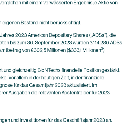
verglichen mit einem verwässerten Ergebnis je Aktie von
 eigenen Bestand nicht berücksichtigt.
Jahres 2023 American Depositary Shares („ADSs“), die
Monaten bis zum 30. September 2023 wurden 3.114.280 ADSs
3
mtbetrag von €302,5 Millionen ($333,1 Millionen
)
t und gleichzeitig BioNTechs finanzielle Position gestärkt.
. Vor allem in der heutigen Zeit, in der finanzielle
gnose für das Gesamtjahr 2023 aktualisiert. Im
rer Ausgaben die relevanten Kostentreiber für 2023
en und Investitionen für das Geschäftsjahr 2023 an
: