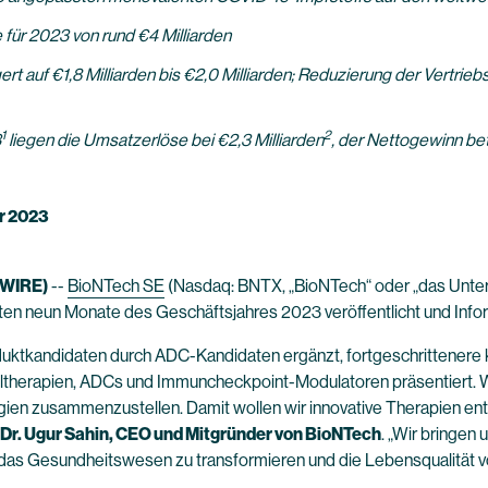
für 2023 von rund €4 Milliarden
rt auf €1,8 Milliarden bis €2,0 Milliarden; Reduzierung der Vertri
1
2
3
liegen die Umsatzerlöse bei €2,3 Milliarden
, der Nettogewinn be
r 2023
SWIRE)
--
BioNTech SE
(Nasdaq: BNTX, „BioNTech“ oder „das Unter
ten neun Monate des Geschäftsjahres 2023 veröffentlicht und Inf
uktkandidaten durch ADC-Kandidaten ergänzt, fortgeschrittenere kli
ltherapien, ADCs und Immuncheckpoint-Modulatoren präsentiert. Wir
ien zusammenzustellen. Damit wollen wir innovative Therapien en
. Dr. Ugur Sahin, CEO und Mitgründer von BioNTech
. „Wir bringe
as Gesundheitswesen zu transformieren und die Lebensqualität vo