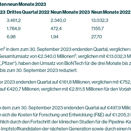
rsten neun Monate 2023
023
Drittes Quartal 2022
Neun Monate 2023
Neun Monate 2022
3.461,2
2.340,0
13.032,3
1.784,9
472,4
7.155,7
6,98
1,94
27,70
2
en
in dem zum 30. September 2023 endenden Quartal, verglichen mit
2
Gesamtumsatz von €2.340,0 Millionen
, verglichen mit €13.032,3 
 („Pfizer“), haben den Umsatz von BioNTech für die drei Monate bi
 bis zum 30. September 2023 reduziert.
 2023 endenden Quartal auf €161,8 Millionen, verglichen mit €752,8
 €420,7 Millionen, verglichen mit €2.811,5 Millionen für den Vorja
in dem zum 30. September 2023 endenden Quartal auf €497,9 Million
ich die Kosten für Forschung und Entwicklung (F&E) auf €1.205,3 Mil
ch durch den Fortschritt der klinischen Studien für die Pipeline-K
Impfstoffkandidaten der nächsten Generation sowie durch einen 