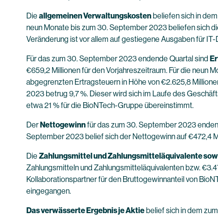
Die
allgemeinen Verwaltungskosten
beliefen sich in dem
neun Monate bis zum 30. September 2023 beliefen sich die 
Veränderung ist vor allem auf gestiegene Ausgaben für IT-
Für das zum 30. September 2023 endende Quartal sind
Er
€659,2 Millionen für den Vorjahreszeitraum. Für die neun 
abgegrenzten Ertragsteuern in Höhe von €2.625,8 Millione
2023 betrug 9,7 %. Dieser wird sich im Laufe des Geschäfts
etwa 21 % für die BioNTech-Gruppe übereinstimmt.
Der
Nettogewinn
für das zum 30. September 2023 endende 
September 2023 belief sich der Nettogewinn auf €472,4 Mill
Die
Zahlungsmittel und Zahlungsmitteläquivalente sow
Zahlungsmitteln und Zahlungsmitteläquivalenten bzw. €3.4
Kollaborationspartner für den Bruttogewinnanteil von BioNT
eingegangen.
Das verwässerte Ergebnis je Aktie
belief sich in dem zu