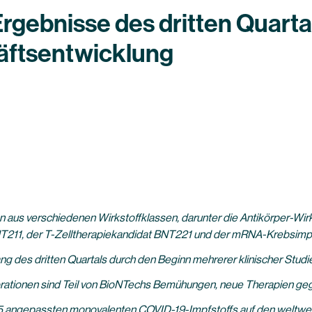
Ergebnisse des dritten Quart
äftsentwicklung
n aus verschiedenen Wirkstoffklassen, darunter die Antikörper-W
211, der T-Zelltherapiekandidat BNT221 und der mRNA-Krebsimp
ang des dritten Quartals durch den Beginn mehrerer klinischer Stud
rationen sind Teil von BioNTechs Bemühungen, neue Therapien geg
.5 angepassten monovalenten COVID-19-Impfstoffs auf den weltwe