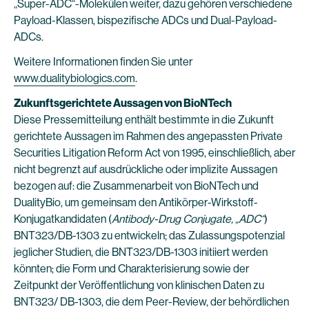
„Super-ADC“-Molekülen weiter, dazu gehören verschiedene
Payload-Klassen, bispezifische ADCs und Dual-Payload-
ADCs.
Weitere Informationen finden Sie unter
www.dualitybiologics.com
.
Zukunftsgerichtete Aussagen von BioNTech
Diese Pressemitteilung enthält bestimmte in die Zukunft
gerichtete Aussagen im Rahmen des angepassten Private
Securities Litigation Reform Act von 1995, einschließlich, aber
nicht begrenzt auf ausdrückliche oder implizite Aussagen
bezogen auf: die Zusammenarbeit von BioNTech und
DualityBio, um gemeinsam den Antikörper-Wirkstoff-
Konjugatkandidaten (
Antibody-Drug Conjugate, „ADC“
)
BNT323/DB-1303 zu entwickeln; das Zulassungspotenzial
jeglicher Studien, die BNT323/DB-1303 initiiert werden
könnten; die Form und Charakterisierung sowie der
Zeitpunkt der Veröffentlichung von klinischen Daten zu
BNT323/ DB-1303, die dem Peer-Review, der behördlichen