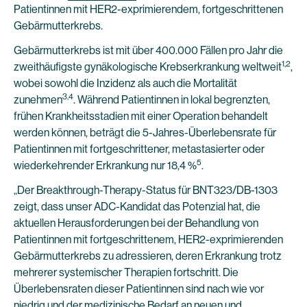
Patientinnen mit HER2-exprimierendem, fortgeschrittenen
Gebärmutterkrebs.
Gebärmutterkrebs ist mit über 400.000 Fällen pro Jahr die
1
,2
zweithäufigste gynäkologische Krebserkrankung weltweit
,
wobei sowohl die Inzidenz als auch die Mortalität
3
,4
zunehmen
. Während Patientinnen in lokal begrenzten,
frühen Krankheitsstadien mit einer Operation behandelt
werden können, beträgt die 5-Jahres-Überlebensrate für
Patientinnen mit fortgeschrittener, metastasierter oder
5
wiederkehrender Erkrankung nur 18,4 %
.
„Der Breakthrough-Therapy-Status für BNT323/DB-1303
zeigt, dass unser ADC-Kandidat das Potenzial hat, die
aktuellen Herausforderungen bei der Behandlung von
Patientinnen mit fortgeschrittenem, HER2-exprimierenden
Gebärmutterkrebs zu adressieren, deren Erkrankung trotz
mehrerer systemischer Therapien fortschritt. Die
Überlebensraten dieser Patientinnen sind nach wie vor
niedrig und der medizinische Bedarf an neuen und