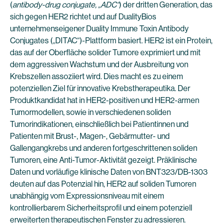
(
antibody-drug conjugate, „ADC“
) der dritten Generation, das
sich gegen HER2 richtet und auf DualityBios
unternehmenseigener Duality Immune Toxin Antibody
Conjugates („DITAC“)-Plattform basiert. HER2 ist ein Protein,
das auf der Oberfläche solider Tumore exprimiert und mit
dem aggressiven Wachstum und der Ausbreitung von
Krebszellen assoziiert wird. Dies macht es zu einem
potenziellen Ziel für innovative Krebstherapeutika. Der
Produktkandidat hat in HER2-positiven und HER2-armen
Tumormodellen, sowie in verschiedenen soliden
Tumorindikationen, einschließlich bei Patientinnen und
Patienten mit Brust-, Magen-, Gebärmutter- und
Gallengangkrebs und anderen fortgeschrittenen soliden
Tumoren, eine Anti-Tumor-Aktivität gezeigt. Präklinische
Daten und vorläufige klinische Daten von BNT323/DB-1303
deuten auf das Potenzial hin, HER2 auf soliden Tumoren
unabhängig vom Expressionsniveau mit einem
kontrollierbarem Sicherheitsprofil und einem potenziell
erweiterten therapeutischen Fenster zu adressieren.