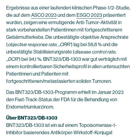
Ergebnisse aus einer laufenden klinischen Phase-1/2-Studie,
die auf dem
ASCO 2023
und dem
ESGO 2023
präsentiert
wurden, zeigen eine ermutigende Anti-Tumor-Aktivität in
stark vorbehandelten Patientinnen mit fortgeschrittenem
Gebärmutterkebs. Die unbestätigte objektive Ansprechrate
(
objective response rate, „ORR“
) lag bei 58,8 % und die
unbestätigte Stabilisierungsrate (
disease control rate,
„DCR“
) bei 94,1 %. BNT323/DB-1303 war gut verträglich mit
einem kontrollierbaren Sicherheitsprofil in allen untersuchten
Patientinnen und Patienten mit
fortgeschrittenen/metastasierten soliden Tumoren.
Das BNT323/DB-1303-Programm erhielt im Januar 2023
den Fast-Track-Status der FDA für die Behandlung von
Endometriumkarzinom.
Über
BNT323/DB-1303
BNT323/DB-1303 ist ein auf einem Topoisomerase-1-
Inhibitor basierendes Antikörper-Wirkstoff-Konjugat