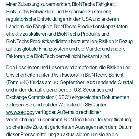
einer Zulassung zu vermarkten; BioNTechs Fähigkeit,
BioNTechs Entwicklung und Expansion zu steuern;
regulatorische Entwicklungen in den USA und anderen
Ländern; die Fähigkeit, BioNTechs Produktionskapazitäten
effektiv zu skalieren und BioNTechs Produkte und
BioNTechs Produktkandidaten herzustellen; Risiken in Bezug
auf das globale Finanzsystem und die Märkte; und andere
Faktoren, die BioNTech derzeit nicht bekannt sind.
Den Leserinnen und Lesern wird empfohlen, die Risiken und
Unsicherheiten unter „Risk Factors“ in BioNTechs Bericht
(Form 6-K) für das am 30. September 2023 endende Quartal
und in den darauffolgend bei der U.S. Securities and
Exchange Commission („SEC“) eingereichten Dokumenten
zu lesen. Sie sind auf der Website der SEC unter
www.sec.gov
verfügbar. Außerhalb rechtlicher
Verpflichtungen übernimmt BioNTech keinerlei Verpflichtung,
solche in die Zukunft gerichteten Aussagen nach dem Datum
dieser Pressemitteilung zu aktualisieren, um sie an die