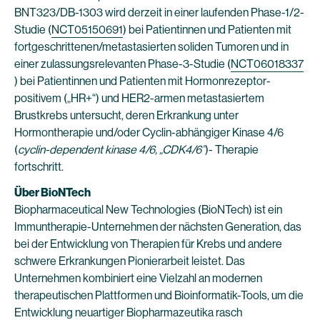
BNT323/DB-1303 wird derzeit in einer laufenden Phase-1/2-
Studie (
NCT05150691
) bei Patientinnen und Patienten mit
fortgeschrittenen/metastasierten soliden Tumoren und in
einer zulassungsrelevanten Phase-3-Studie (
NCT06018337
) bei Patientinnen und Patienten mit Hormonrezeptor-
positivem („HR+“) und HER2-armen metastasiertem
Brustkrebs untersucht, deren Erkrankung unter
Hormontherapie und/oder Cyclin-abhängiger Kinase 4/6
(
cyclin-dependent kinase 4/6, „CDK4/6”
)- Therapie
fortschritt.
Über BioNTech
Biopharmaceutical New Technologies (BioNTech) ist ein
Immuntherapie-Unternehmen der nächsten Generation, das
bei der Entwicklung von Therapien für Krebs und andere
schwere Erkrankungen Pionierarbeit leistet. Das
Unternehmen kombiniert eine Vielzahl an modernen
therapeutischen Plattformen und Bioinformatik-Tools, um die
Entwicklung neuartiger Biopharmazeutika rasch