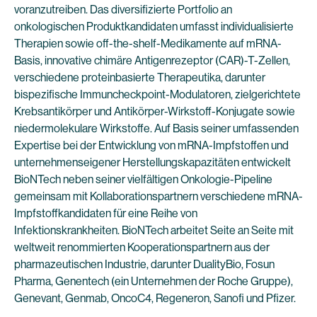
voranzutreiben. Das diversifizierte Portfolio an
onkologischen Produktkandidaten umfasst individualisierte
Therapien sowie off-the-shelf-Medikamente auf mRNA-
Basis, innovative chimäre Antigenrezeptor (CAR)-T-Zellen,
verschiedene proteinbasierte Therapeutika, darunter
bispezifische Immuncheckpoint-Modulatoren, zielgerichtete
Krebsantikörper und Antikörper-Wirkstoff-Konjugate sowie
niedermolekulare Wirkstoffe. Auf Basis seiner umfassenden
Expertise bei der Entwicklung von mRNA-Impfstoffen und
unternehmenseigener Herstellungskapazitäten entwickelt
BioNTech neben seiner vielfältigen Onkologie-Pipeline
gemeinsam mit Kollaborationspartnern verschiedene mRNA-
Impfstoffkandidaten für eine Reihe von
Infektionskrankheiten. BioNTech arbeitet Seite an Seite mit
weltweit renommierten Kooperationspartnern aus der
pharmazeutischen Industrie, darunter DualityBio, Fosun
Pharma, Genentech (ein Unternehmen der Roche Gruppe),
Genevant, Genmab, OncoC4, Regeneron, Sanofi und Pfizer.