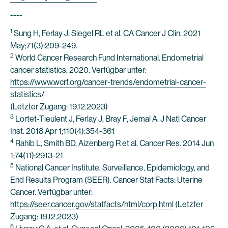
----
1
Sung H, Ferlay J, Siegel RL et al. CA Cancer J Clin. 2021
May;71(3):209-249.
2
World Cancer Research Fund International. Endometrial
cancer statistics, 2020. Verfügbar unter:
https://www.wcrf.org/cancer-trends/endometrial-cancer-
statistics/
(Letzter Zugang: 19.12.2023)
3
Lortet-Tieulent J, Ferlay J, Bray F, Jemal A. J Natl Cancer
Inst. 2018 Apr 1;110(4):354-361
4
Rahib L, Smith BD, Aizenberg R et al. Cancer Res. 2014 Jun
1;74(11):2913-21
5
National Cancer Institute. Surveillance, Epidemiology, and
End Results Program (SEER). Cancer Stat Facts: Uterine
Cancer. Verfügbar unter:
https://seer.cancer.gov/statfacts/html/corp.html
(Letzter
Zugang: 19.12.2023)
6