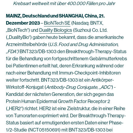
Krebsart weltweit mit über 400.000 Fällen pro Jahr
MAINZ, Deutschland und SHANGHAI, China, 21.
Dezember 2023
–
BioNTech SE
(Nasdaq: BNTX,
„BioNTech“) und
Duality Biologics
(Suzhou) Co. Ltd.
(„DualityBio“) gaben heute bekannt, dass die amerikanische
Arzneimittelbehörde (
U.S. Food and Drug Administration,
„FDA”)
BNT323/DB-1303 den Breakthrough-Therapy-Status
für die Behandlung von fortgeschrittenem Gebärmutterkrebs
bei Patientinnen erteilt hat, deren Erkrankung während oder
nach einer Behandlung mit Immun-Checkpoint-Inhibitoren
weiter fortschritt. BNT323/DB-1303 ist ein Antikörper-
Wirkstoff-Konjugat (
Antibody-Drug Conjugate, „ADC“
) -
Kandidat der nächsten Generation, der sich gegen das
Protein Human Epidermal Growth Factor Receptor 2
(„HER2“) richtet. HER2 ist eine Zielstruktur, die in einer Reihe
von Tumorarten exprimiert wird. Der Breakthrough-Therapy-
Status basiert auf ermutigenden ersten Daten einer Phase-
1/2-Studie (
NCT05150691
) mit BNT323/DB-1303 bei