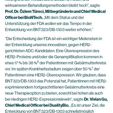
wirksameren Behandlungsmethoden bleibt hoch”, sagte
Prof. Dr. Özlem Türeci, Mitbegründerin und Chief Medical
Officer bei BioNTech.
„Mit dem Status und der
Unterstützung der FDA wollen wir das Tempo in der
Entwicklung von BNT323/DB-1303 weiter erhöhen.”
“Die Entscheidung der FDA ist ein wichtiger Meilenstein in
der Entwicklung unseres innovativen, gegen HER2-
gerichteten ADC-Kandidaten. Eine Überexpression des
HER2-Proteins und/oder die Genamplifikation kommen in
6
etwa 17 % bis 38 %
der Patientinnen mit Gebärmutterkrebs
7
vor. Im späten Krankheitsstadium zeigen über 50 %
der
Patientinnen eine HER2-Überexpression. Wir glauben, dass
BNT323/DB-1303 das Potenzial hat, Patientinnen mit HER2-
exprimierendem fortgeschrittenen Gebärmutterkrebs eine
neue Therapieoption zu bieten, sowohl bei hohen als auch
bei niedrigen HER2-Expressionsleveln“, sagte
Dr.
Vivian Gu,
Chief Medical Officer bei DualityBio.
„Es ist unser Ziel, die
Entwicklung von BNT323/DB-1303 schnellstmöglich