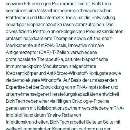
schwere Erkrankungen Pionierarbeit leistet. BioNTech
kombiniert eine Vielzahl an modernen therapeutischen
Plattformen und Bioinformatik-Tools, um die Entwicklung
neuartiger Biopharmazeutika rasch voranzutreiben. Das
diversifizierte Portfolio an onkologischen Produktkandidaten
umfasst individualisierte Therapien sowie off-the-shelf-
Medikamente auf mRNA-Basis, innovative chimäre
Antigenrezeptor (CAR)-T-Zellen, verschiedene
proteinbasierte Therapeutika, darunter bispezifische
Immuncheckpoint-Modulatoren, zielgerichtete
Krebsantikörper und Antikörper-Wirkstoff-Konjugate sowie
niedermolekulare Wirkstoffe. Auf Basis der umfassenden
Expertise bei der Entwicklung von mRNA-Impfstoffen und
unternehmenseigener Herstellungskapazitäten entwickelt
BioNTech neben einer vielfältigen Onkologie-Pipeline
gemeinsam mit Kollaborationspartnern verschiedene mRNA-
Impfstoffkandidaten für eine Reihe von
Infektionskrankheiten. BioNTech arbeitet Seite an Seite mit
weltweit renommierten Kooperationspartnern aus der