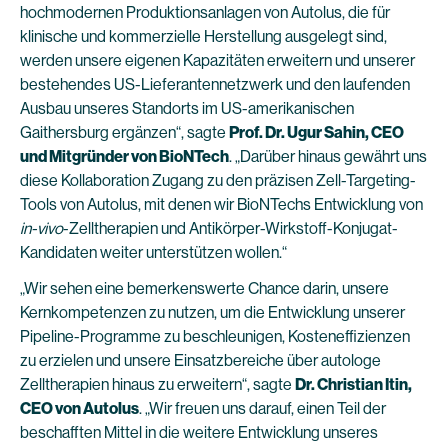
hochmodernen Produktionsanlagen von Autolus, die für
klinische und kommerzielle Herstellung ausgelegt sind,
werden unsere eigenen Kapazitäten erweitern und unserer
bestehendes US-Lieferantennetzwerk und den laufenden
Ausbau unseres Standorts im US-amerikanischen
Gaithersburg ergänzen“, sagte
Prof. Dr. Ugur Sahin, CEO
und Mitgründer von BioNTech
. „Darüber hinaus gewährt uns
diese Kollaboration Zugang zu den präzisen Zell-Targeting-
Tools von Autolus, mit denen wir BioNTechs Entwicklung von
in-vivo
-Zelltherapien und Antikörper-Wirkstoff-Konjugat-
Kandidaten weiter unterstützen wollen.“
„Wir sehen eine bemerkenswerte Chance darin, unsere
Kernkompetenzen zu nutzen, um die Entwicklung unserer
Pipeline-Programme zu beschleunigen, Kosteneffizienzen
zu erzielen und unsere Einsatzbereiche über autologe
Zelltherapien hinaus zu erweitern“, sagte
Dr. Christian Itin,
CEO von Autolus
. „Wir freuen uns darauf, einen Teil der
beschafften Mittel in die weitere Entwicklung unseres