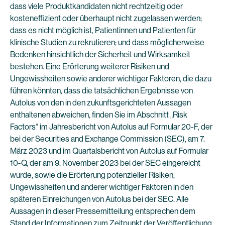
dass viele Produktkandidaten nicht rechtzeitig oder
kosteneffizient oder überhaupt nicht zugelassen werden;
dass es nicht möglich ist, Patientinnen und Patienten für
klinische Studien zu rekrutieren; und dass möglicherweise
Bedenken hinsichtlich der Sicherheit und Wirksamkeit
bestehen. Eine Erörterung weiterer Risiken und
Ungewissheiten sowie anderer wichtiger Faktoren, die dazu
führen könnten, dass die tatsächlichen Ergebnisse von
Autolus von den in den zukunftsgerichteten Aussagen
enthaltenen abweichen, finden Sie im Abschnitt „Risk
Factors“ im Jahresbericht von Autolus auf Formular 20-F, der
bei der Securities and Exchange Commission (SEC), am 7.
März 2023 und im Quartalsbericht von Autolus auf Formular
10-Q, der am 9. November 2023 bei der SEC eingereicht
wurde, sowie die Erörterung potenzieller Risiken,
Ungewissheiten und anderer wichtiger Faktoren in den
späteren Einreichungen von Autolus bei der SEC. Alle
Aussagen in dieser Pressemitteilung entsprechen dem
Stand der Informationen zum Zeitpunkt der Veröffentlichung,