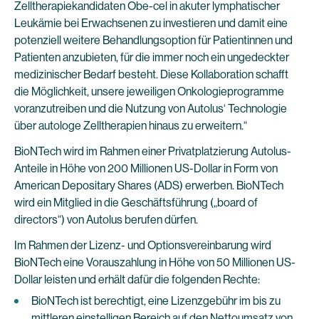
Zelltherapiekandidaten Obe-cel in akuter lymphatischer
Leukämie bei Erwachsenen zu investieren und damit eine
potenziell weitere Behandlungsoption für Patientinnen und
Patienten anzubieten, für die immer noch ein ungedeckter
medizinischer Bedarf besteht. Diese Kollaboration schafft
die Möglichkeit, unsere jeweiligen Onkologieprogramme
voranzutreiben und die Nutzung von Autolus‘ Technologie
über autologe Zelltherapien hinaus zu erweitern.“
BioNTech wird im Rahmen einer Privatplatzierung Autolus-
Anteile in Höhe von 200 Millionen US-Dollar in Form von
American Depositary Shares (ADS) erwerben. BioNTech
wird ein Mitglied in die Geschäftsführung („board of
directors“) von Autolus berufen dürfen.
Im Rahmen der Lizenz- und Optionsvereinbarung wird
BioNTech eine Vorauszahlung in Höhe von 50 Millionen US-
Dollar leisten und erhält dafür die folgenden Rechte:
BioNTech ist berechtigt, eine Lizenzgebühr im bis zu
mittleren einstelligen Bereich auf den Nettoumsatz von