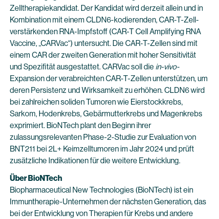
Zelltherapiekandidat. Der Kandidat wird derzeit allein und in
Kombination mit einem CLDN6-kodierenden, CAR-T-Zell-
verstärkenden RNA-Impfstoff (CAR-T Cell Amplifying RNA
Vaccine, „CARVac“) untersucht. Die CAR-T-Zellen sind mit
einem CAR der zweiten Generation mit hoher Sensitivität
und Spezifität ausgestattet. CARVac soll die
in-vivo-
Expansion der verabreichten CAR-T-Zellen unterstützen, um
deren Persistenz und Wirksamkeit zu erhöhen. CLDN6 wird
bei zahlreichen soliden Tumoren wie Eierstockkrebs,
Sarkom, Hodenkrebs, Gebärmutterkrebs und Magenkrebs
exprimiert. BioNTech plant den Beginn ihrer
zulassungsrelevanten Phase-2-Studie zur Evaluation von
BNT211 bei 2L+ Keimzelltumoren im Jahr 2024 und prüft
zusätzliche Indikationen für die weitere Entwicklung.
Über BioNTech
Biopharmaceutical New Technologies (BioNTech) ist ein
Immuntherapie-Unternehmen der nächsten Generation, das
bei der Entwicklung von Therapien für Krebs und andere