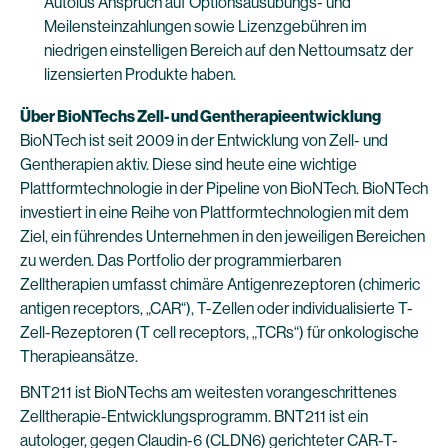
Autolus Anspruch auf Optionsausübungs- und
Meilensteinzahlungen sowie Lizenzgebühren im
niedrigen einstelligen Bereich auf den Nettoumsatz der
lizensierten Produkte haben.
Über BioNTechs Zell- und Gentherapieentwicklung
BioNTech ist seit 2009 in der Entwicklung von Zell- und
Gentherapien aktiv. Diese sind heute eine wichtige
Plattformtechnologie in der Pipeline von BioNTech. BioNTech
investiert in eine Reihe von Plattformtechnologien mit dem
Ziel, ein führendes Unternehmen in den jeweiligen Bereichen
zu werden. Das Portfolio der programmierbaren
Zelltherapien umfasst chimäre Antigenrezeptoren (chimeric
antigen receptors, „CAR“), T-Zellen oder individualisierte T-
Zell-Rezeptoren (T cell receptors, „TCRs“) für onkologische
Therapieansätze.
BNT211 ist BioNTechs am weitesten vorangeschrittenes
Zelltherapie-Entwicklungsprogramm. BNT211 ist ein
autologer, gegen Claudin-6 (CLDN6) gerichteter CAR-T-