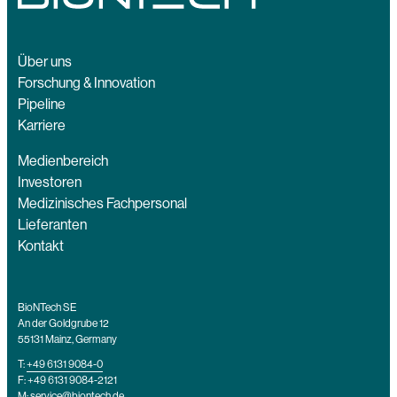
Über uns
Forschung & Innovation
Pipeline
Karriere
Medienbereich
Investoren
Medizinisches Fachpersonal
Lieferanten
Kontakt
BioNTech SE
An der Goldgrube 12
55131 Mainz, Germany
T:
+49 6131 9084-0
F: +49 6131 9084-2121
M:
service@biontech.de