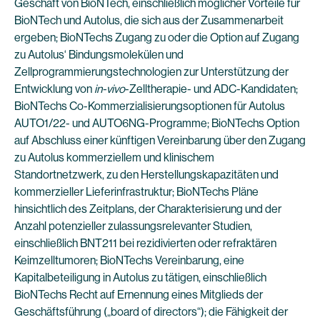
Geschäft von BioNTech, einschließlich möglicher Vorteile für
BioNTech und Autolus, die sich aus der Zusammenarbeit
ergeben; BioNTechs Zugang zu oder die Option auf Zugang
zu Autolus‘ Bindungsmolekülen und
Zellprogrammierungstechnologien zur Unterstützung der
Entwicklung von
in-vivo
-Zelltherapie- und ADC-Kandidaten;
BioNTechs Co-Kommerzialisierungsoptionen für Autolus
AUTO1/22- und AUTO6NG-Programme; BioNTechs Option
auf Abschluss einer künftigen Vereinbarung über den Zugang
zu Autolus kommerziellem und klinischem
Standortnetzwerk, zu den Herstellungskapazitäten und
kommerzieller Lieferinfrastruktur; BioNTechs Pläne
hinsichtlich des Zeitplans, der Charakterisierung und der
Anzahl potenzieller zulassungsrelevanter Studien,
einschließlich BNT211 bei rezidivierten oder refraktären
Keimzelltumoren; BioNTechs Vereinbarung, eine
Kapitalbeteiligung in Autolus zu tätigen, einschließlich
BioNTechs Recht auf Ernennung eines Mitglieds der
Geschäftsführung („board of directors“); die Fähigkeit der