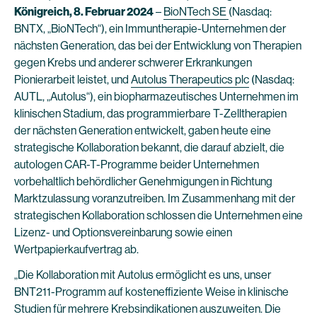
Königreich, 8. Februar 2024
–
BioNTech SE
(Nasdaq:
BNTX, „BioNTech“), ein Immuntherapie-Unternehmen der
nächsten Generation, das bei der Entwicklung von Therapien
gegen Krebs und anderer schwerer Erkrankungen
Pionierarbeit leistet, und
Autolus Therapeutics plc
(Nasdaq:
AUTL, „Autolus“), ein biopharmazeutisches Unternehmen im
klinischen Stadium, das programmierbare T-Zelltherapien
der nächsten Generation entwickelt, gaben heute eine
strategische Kollaboration bekannt, die darauf abzielt, die
autologen CAR-T-Programme beider Unternehmen
vorbehaltlich behördlicher Genehmigungen in Richtung
Marktzulassung voranzutreiben. Im Zusammenhang mit der
strategischen Kollaboration schlossen die Unternehmen eine
Lizenz- und Optionsvereinbarung sowie einen
Wertpapierkaufvertrag ab.
„Die Kollaboration mit Autolus ermöglicht es uns, unser
BNT211-Programm auf kosteneffiziente Weise in klinische
Studien für mehrere Krebsindikationen auszuweiten. Die