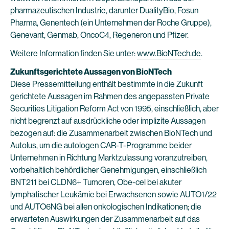
pharmazeutischen Industrie, darunter DualityBio, Fosun
Pharma, Genentech (ein Unternehmen der Roche Gruppe),
Genevant, Genmab, OncoC4, Regeneron und Pfizer.
Weitere Information finden Sie unter:
www.BioNTech.de
.
Zukunftsgerichtete Aussagen von BioNTech
Diese Pressemitteilung enthält bestimmte in die Zukunft
gerichtete Aussagen im Rahmen des angepassten Private
Securities Litigation Reform Act von 1995, einschließlich, aber
nicht begrenzt auf ausdrückliche oder implizite Aussagen
bezogen auf: die Zusammenarbeit zwischen BioNTech und
Autolus, um die autologen CAR-T-Programme beider
Unternehmen in Richtung Marktzulassung voranzutreiben,
vorbehaltlich behördlicher Genehmigungen, einschließlich
BNT211 bei CLDN6+ Tumoren, Obe-cel bei akuter
lymphatischer Leukämie bei Erwachsenen sowie AUTO1/22
und AUTO6NG bei allen onkologischen Indikationen; die
erwarteten Auswirkungen der Zusammenarbeit auf das