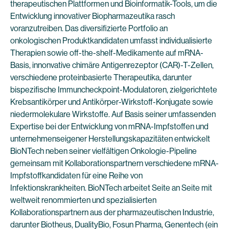
therapeutischen Plattformen und Bioinformatik-Tools, um die
Entwicklung innovativer Biopharmazeutika rasch
voranzutreiben. Das diversifizierte Portfolio an
onkologischen Produktkandidaten umfasst individualisierte
Therapien sowie off-the-shelf-Medikamente auf mRNA-
Basis, innonvative chimäre Antigenrezeptor (CAR)-T-Zellen,
verschiedene proteinbasierte Therapeutika, darunter
bispezifische Immuncheckpoint-Modulatoren, zielgerichtete
Krebsantikörper und Antikörper-Wirkstoff-Konjugate sowie
niedermolekulare Wirkstoffe. Auf Basis seiner umfassenden
Expertise bei der Entwicklung von mRNA-Impfstoffen und
unternehmenseigener Herstellungskapazitäten entwickelt
BioNTech neben seiner vielfältigen Onkologie-Pipeline
gemeinsam mit Kollaborationspartnern verschiedene mRNA-
Impfstoffkandidaten für eine Reihe von
Infektionskrankheiten. BioNTech arbeitet Seite an Seite mit
weltweit renommierten und spezialisierten
Kollaborationspartnern aus der pharmazeutischen Industrie,
darunter Biotheus, DualityBio, Fosun Pharma, Genentech (ein