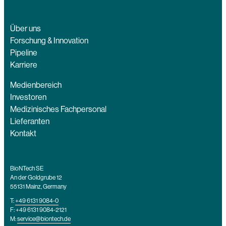
Über uns
Forschung & Innovation
Pipeline
Karriere
Medienbereich
Investoren
Medizinisches Fachpersonal
Lieferanten
Kontakt
BioNTech SE
An der Goldgrube 12
55131 Mainz, Germany
T:
+49 6131 9084-0
F: +49 6131 9084-2121
M:
service@biontech.de