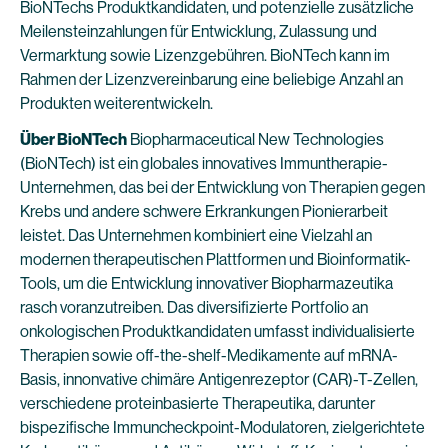
BioNTechs Produktkandidaten, und potenzielle zusätzliche
Meilensteinzahlungen für Entwicklung, Zulassung und
Vermarktung sowie Lizenzgebühren. BioNTech kann im
Rahmen der Lizenzvereinbarung eine beliebige Anzahl an
Produkten weiterentwickeln.
Über BioNTech
Biopharmaceutical New Technologies
(BioNTech) ist ein globales innovatives Immuntherapie-
Unternehmen, das bei der Entwicklung von Therapien gegen
Krebs und andere schwere Erkrankungen Pionierarbeit
leistet. Das Unternehmen kombiniert eine Vielzahl an
modernen therapeutischen Plattformen und Bioinformatik-
Tools, um die Entwicklung innovativer Biopharmazeutika
rasch voranzutreiben. Das diversifizierte Portfolio an
onkologischen Produktkandidaten umfasst individualisierte
Therapien sowie off-the-shelf-Medikamente auf mRNA-
Basis, innonvative chimäre Antigenrezeptor (CAR)-T-Zellen,
verschiedene proteinbasierte Therapeutika, darunter
bispezifische Immuncheckpoint-Modulatoren, zielgerichtete