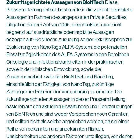
Zukunftsgerichtete Aussagen von BioNTech
Diese
Pressemitteilung enthält bestimmte in die Zukunft gerichtete
Aussagen im Rahmen des angepassten Private Securities
Litigation Reform Act von 1995, einschließlich, aber nicht
begrenzt auf ausdrückliche oder implizite Aussagen
bezogen auf: BioNTechs Ausübung seiner Exklusivoption zur
Evaluierung von NanoTags ALFA-System; die potenziellen
Einsatzmöglichkeiten des ALFA-Systems in den Bereichen
Onkologie und Infektionskrankheiten in der präklinischen
sowie in der klinischen Entwicklung, sowie die
Zusammenarbeit zwischen BioNTech und NanoTag,
einschließlich der Fähigkeit von NanoTag, zukünftige
Zahlungen im Rahmen der Vereinbarung zu erhalten. Die
zukunftsgerichteten Aussagen in dieser Pressemitteilung
basieren auf den aktuellen Erwartungen und Überzeugungen
von BioNTech und sind weder Versprechen noch Garantien
und sollten nicht als solche angesehen werden, da sie einer
Reihe von bekannten und unbekannten Risiken,
Unsicherheiten und anderen Faktoren unterliegen, von denen