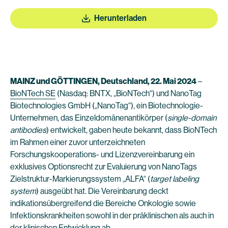
Herunterladen
MAINZ und GÖTTINGEN, Deutschland, 22. Mai 2024
–
BioNTech SE
(Nasdaq: BNTX, „BioNTech“) und NanoTag
Biotechnologies GmbH („NanoTag“), ein Biotechnologie-
Unternehmen, das Einzeldomänenantikörper (
single-domain
antibodies
) entwickelt, gaben heute bekannt, dass BioNTech
im Rahmen einer zuvor unterzeichneten
Forschungskooperations- und Lizenzvereinbarung ein
exklusives Optionsrecht zur Evaluierung von NanoTags
Zielstruktur-Markierungssystem „ALFA“ (
target labeling
system
) ausgeübt hat. Die Vereinbarung deckt
indikationsübergreifend die Bereiche Onkologie sowie
Infektionskrankheiten sowohl in der präklinischen als auch in
der klinischen Entwicklung ab.