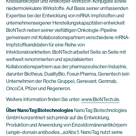
Krebsantikörper und Antikörper-Wirkstoff-Konjugate sowie
niedermolekulare Wirkstoffe. Auf Basis seiner umfassenden
Expertise bei der Entwicklung von mRNA-Impfstoffen und
unternehmenseigener Herstellungskapazitäten entwickelt
BioNTech neben seiner vielfältigen Onkologie-Pipeline
gemeinsam mit Kollaborationspartnern verschiedene mRNA-
Impfstoffkandidaten für eine Reihe von
Infektionskrankheiten. BioNTech arbeitet Seite an Seite mit
weltweit renommierten und spezialisierten
Kollaborationspartnern aus der pharmazeutischen Industrie,
darunter Biotheus, DualityBio, Fosun Pharma, Genentech (ein
Unternehmen der Roche Gruppe), Genevant, Genmab,
OncoC4, Pfizer und Regeneron.
Weitere Information finden Sie unter:
www.BioNTech.de
.
Über NanoTag Biotechnologies
NanoTag Biotechnologies
GmbH konzentriert sich primär auf die Entwicklung,
Produktion und Anwendung von Einzeldomänenantikörpern
(
single-domain antibodies, „sdAbs“
). NanoTag nutzt seine