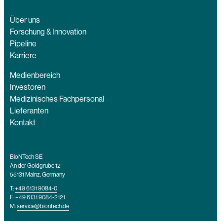
Über uns
Forschung & Innovation
Pipeline
Karriere
Medienbereich
Investoren
Medizinisches Fachpersonal
Lieferanten
Kontakt
BioNTech SE
An der Goldgrube 12
55131 Mainz, Germany
T:
+49 6131 9084-0
F: +49 6131 9084-2121
M:
service@biontech.de