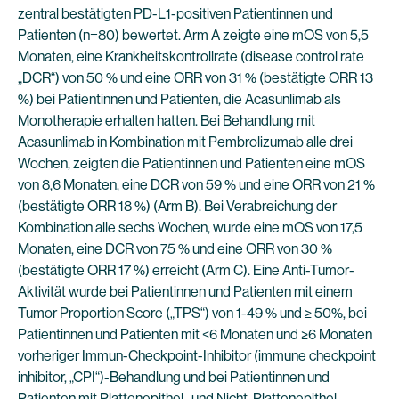
zentral bestätigten PD-L1-positiven Patientinnen und
Patienten (n=80) bewertet. Arm A zeigte eine mOS von 5,5
Monaten, eine Krankheitskontrollrate (disease control rate
„DCR“) von 50 % und eine ORR von 31 % (bestätigte ORR 13
%) bei Patientinnen und Patienten, die Acasunlimab als
Monotherapie erhalten hatten. Bei Behandlung mit
Acasunlimab in Kombination mit Pembrolizumab alle drei
Wochen, zeigten die Patientinnen und Patienten eine mOS
von 8,6 Monaten, eine DCR von 59 % und eine ORR von 21 %
(bestätigte ORR 18 %) (Arm B). Bei Verabreichung der
Kombination alle sechs Wochen, wurde eine mOS von 17,5
Monaten, eine DCR von 75 % und eine ORR von 30 %
(bestätigte ORR 17 %) erreicht (Arm C). Eine Anti-Tumor-
Aktivität wurde bei Patientinnen und Patienten mit einem
Tumor Proportion Score („TPS“) von 1-49 % und ≥ 50%, bei
Patientinnen und Patienten mit <6 Monaten und ≥6 Monaten
vorheriger Immun-Checkpoint-Inhibitor (immune checkpoint
inhibitor, „CPI“)-Behandlung und bei Patientinnen und
Patienten mit Plattenepithel- und Nicht-Plattenepithel-