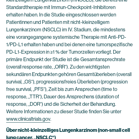
Standardtherapie mit Immun-Checkpoint-Inhibitoren
erhalten haben. In die Studie eingeschlossen werden
Patientinnen und Patienten mit nicht-kleinzelligem
Lungenkarzinom (NSCLC) im IV. Stadium, die mindestens
eine vorangegangene systemische Therapie mit Anti-PD-
1/PD-L1 erhalten haben und bei denen eine tumorspezifische
PD-L1-Expression in ≥1 % der Tumorzellen vorliegt. Der
primäre Endpunkt der Studie ist die Gesamtansprechrate
(overall response rate, „ORR“). Zu den wichtigsten
sekundären Endpunkten gehören Gesamtüberleben (overall
survival, „OS“), progressionsfreies Überleben (progression
free survival, „PFS“), Zeit bis zum Ansprechen (time to
response, „TTR“), Dauer des Ansprechens (duration of
response, „DOR“) und die Sicherheit der Behandlung.
Weitere Informationen zu dieser Studie finden Sie unter
www.clinicaltrials.gov
.
Über nicht-kleinzelliges Lungenkarzinom (non-small cell
lung cancer, „NSCLC“)