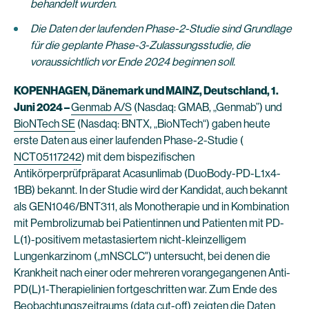
behandelt wurden.
Die Daten der laufenden Phase-2-Studie sind Grundlage
für die geplante Phase-3-Zulassungsstudie, die
voraussichtlich vor Ende 2024 beginnen soll.
KOPENHAGEN, Dänemark und MAINZ, Deutschland, 1.
Juni 2024 –
Genmab A/S
(Nasdaq: GMAB, „Genmab”) und
BioNTech SE
(Nasdaq: BNTX, „BioNTech“) gaben heute
erste Daten aus einer laufenden Phase-2-Studie (
NCT05117242
) mit dem bispezifischen
Antikörperprüfpräparat Acasunlimab (DuoBody-PD-L1x4-
1BB) bekannt. In der Studie wird der Kandidat, auch bekannt
als GEN1046/BNT311, als Monotherapie und in Kombination
mit Pembrolizumab bei Patientinnen und Patienten mit PD-
L(1)-positivem metastasiertem nicht-kleinzelligem
Lungenkarzinom („mNSCLC") untersucht, bei denen die
Krankheit nach einer oder mehreren vorangegangenen Anti-
PD(L)1-Therapielinien fortgeschritten war. Zum Ende des
Beobachtungszeitraums (data cut-off) zeigten die Daten