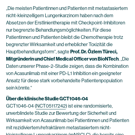
„Die meisten Patientinnen und Patienten mit metastasiertem
nicht-kleinzelligem Lungenkarzinom haben nach dem
Absetzen der Erstlinientherapie mit Checkpoint-Inhibitoren
nur begrenzte Behandlungsmöglichkeiten. Für diese
Patientinnen und Patienten bleibt die Chemotherapie trotz
begrenzter Wirksamkeit und erheblicher Toxizität die
Hauptbehandlungsform“, sagte
Prof. Dr. Özlem Türeci,
Mitgründerin und Chief Medical Officer von BioNTech
. „Die
Daten unserer Phase-2-Studie zeigen, dass die Kombination
von Acasunlimab mit einer PD-L1 Inhibition ein geeigneter
Ansatz für diese stark vorbehandelte Patientenpopulation
sein könnte.“
Über die klinische Studie GCT1046-04
GCT1046-04 (
NCT05117242
) ist eine randomisierte,
unverblindete Studie zur Bewertung der Sicherheit und
Wirksamkeit von Acasunlimab bei Patientinnen und Patienten
mit rezidiviertem/refraktärem metastasiertem nicht-
kleinzelligem Lungenkarzinom (mNSCLC), die bereits eine