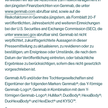
den jüngsten Finanzberichten von Genmab, die unter
www.genmab.com
abrufbar sind, sowie auf die
Risikofaktoren in Genmabs jüngstem, als Formblatt 20-F
veröffentlichten, Jahresbericht und weiteren Einreichungen
bei der U.S. Securities and Exchange Commission (SEC), die
unter
www.sec.gov
abrufbar sind. Genmab ist nicht
verpflichtet, zukunftsgerichtete Aussagen in dieser
Pressemitteilung zu aktualisieren, zu revidieren oder zu
bestätigen, um Ereignisse oder Umstände, die nach dem
Datum der Veröffentlichung eintreten, oder tatsächliche
Ergebnisse zu berücksichtigen, sofern dies nicht gesetzlich
vorgeschrieben ist.
Genmab A/S und/oder ihre Tochtergesellschaften sind
Eigentümer der folgenden Marken: Genmab®; das Y-förmige
Genmab-Logo®; Genmab in Kombination mit dem Y-
förmigen Genmab-Logo®; HuMax®; DuoBody®; HexaBody®;
DuoHexaBody® und HexElect® und KYSO™.