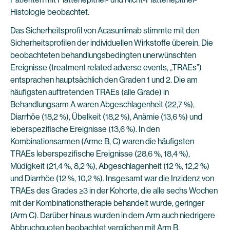
Histologie beobachtet.
Das Sicherheitsprofil von Acasunlimab stimmte mit den
Sicherheitsprofilen der individuellen Wirkstoffe überein. Die
beobachteten behandlungsbedingten unerwünschten
Ereignisse (treatment related adverse events, „TRAEs”)
entsprachen hauptsächlich den Graden 1 und 2. Die am
häufigsten auftretenden TRAEs (alle Grade) in
Behandlungsarm A waren Abgeschlagenheit (22,7 %),
Diarrhöe (18,2 %), Übelkeit (18,2 %), Anämie (13,6 %) und
leberspezifische Ereignisse (13,6 %). In den
Kombinationsarmen (Arme B, C) waren die häufigsten
TRAEs leberspezifische Ereignisse (28,6 %, 18,4 %),
Müdigkeit (21,4 %, 8,2 %), Abgeschlagenheit (12 %, 12,2 %)
und Diarrhöe (12 %, 10,2 %). Insgesamt war die Inzidenz von
TRAEs des Grades ≥3 in der Kohorte, die alle sechs Wochen
mit der Kombinationstherapie behandelt wurde, geringer
(Arm C). Darüber hinaus wurden in dem Arm auch niedrigere
Abbruchquoten beobachtet verglichen mit Arm B.