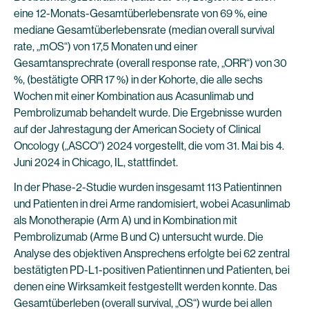
eine 12-Monats-Gesamtüberlebensrate von 69 %, eine
mediane Gesamtüberlebensrate (median overall survival
rate, „mOS“) von 17,5 Monaten und einer
Gesamtansprechrate (overall response rate, „ORR“) von 30
%, (bestätigte ORR 17 %) in der Kohorte, die alle sechs
Wochen mit einer Kombination aus Acasunlimab und
Pembrolizumab behandelt wurde. Die Ergebnisse wurden
auf der Jahrestagung der American Society of Clinical
Oncology („ASCO“) 2024 vorgestellt, die vom 31. Mai bis 4.
Juni 2024 in Chicago, IL, stattfindet.
In der Phase-2-Studie wurden insgesamt 113 Patientinnen
und Patienten in drei Arme randomisiert, wobei Acasunlimab
als Monotherapie (Arm A) und in Kombination mit
Pembrolizumab (Arme B und C) untersucht wurde. Die
Analyse des objektiven Ansprechens erfolgte bei 62 zentral
bestätigten PD-L1-positiven Patientinnen und Patienten, bei
denen eine Wirksamkeit festgestellt werden konnte. Das
Gesamtüberleben (overall survival, „OS“) wurde bei allen