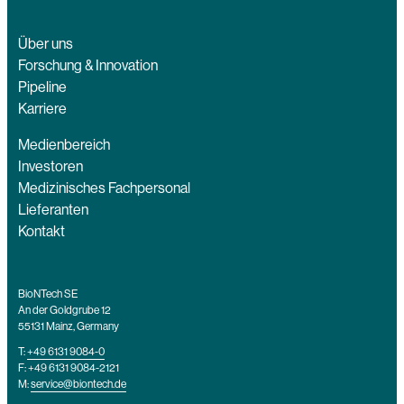
Über uns
Forschung & Innovation
Pipeline
Karriere
Medienbereich
Investoren
Medizinisches Fachpersonal
Lieferanten
Kontakt
BioNTech SE
An der Goldgrube 12
55131 Mainz, Germany
T:
+49 6131 9084-0
F: +49 6131 9084-2121
M:
service@biontech.de