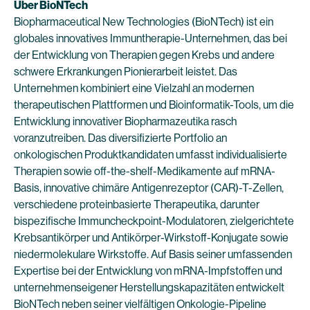
Über BioNTech
Biopharmaceutical New Technologies (BioNTech) ist ein
globales innovatives Immuntherapie-Unternehmen, das bei
der Entwicklung von Therapien gegen Krebs und andere
schwere Erkrankungen Pionierarbeit leistet. Das
Unternehmen kombiniert eine Vielzahl an modernen
therapeutischen Plattformen und Bioinformatik-Tools, um die
Entwicklung innovativer Biopharmazeutika rasch
voranzutreiben. Das diversifizierte Portfolio an
onkologischen Produktkandidaten umfasst individualisierte
Therapien sowie off-the-shelf-Medikamente auf mRNA-
Basis, innovative chimäre Antigenrezeptor (CAR)-T-Zellen,
verschiedene proteinbasierte Therapeutika, darunter
bispezifische Immuncheckpoint-Modulatoren, zielgerichtete
Krebsantikörper und Antikörper-Wirkstoff-Konjugate sowie
niedermolekulare Wirkstoffe. Auf Basis seiner umfassenden
Expertise bei der Entwicklung von mRNA-Impfstoffen und
unternehmenseigener Herstellungskapazitäten entwickelt
BioNTech neben seiner vielfältigen Onkologie-Pipeline