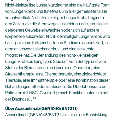
Nicht-kleinzellige Lungenkarzinome sind die häufigste Form
von Lungenkrebs und für etwa 85 % aller gemeldeten Fälle
verantwortlich. Nicht-kleinzelliger Lungenkrebs beginnt in
den Zellen, die die Atemwege auskleiden, und kann in nahe
gelegenes Gewebe einwachsen oder sich auf andere
Körperteile ausbreiten. Nicht-kleinzelliger Lungenkrebs wird
häufig in einem fortgeschrittenen Stadium diagnostiziert, in
dem er schwer zu behandeln ist und eine schlechte
Prognose hat. Die Behandlung des nicht-kleinzelligen
Lungenkrebses hängt vom Stadium, vom Subtyp und vom
Status der Biomarker ab und kann eine Operation, eine
Strahlentherapie, eine Chemotherapie, eine zielgerichtete
Therapie, eine Immuntherapie oder eine Kombination dieser
Behandlungsmethoden umfassen. Die Überlebensrate bei
Patienten mit NSCLC variiert je nach Krankheitsstadium bei
i
ii
iii
der Diagnose.
,
,
Über Acasunlimab (GEN1046/BNT311)
Acasunlimab (GEN1046/BNT311) ist ein in der Entwicklung