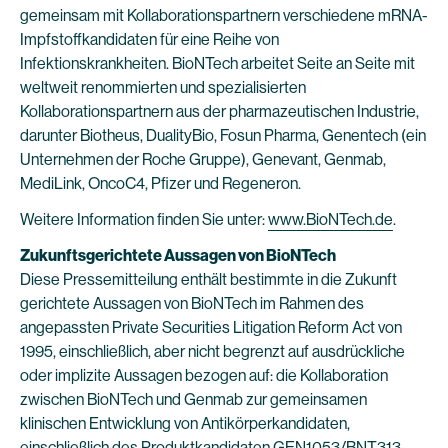
gemeinsam mit Kollaborationspartnern verschiedene mRNA-
Impfstoffkandidaten für eine Reihe von
Infektionskrankheiten. BioNTech arbeitet Seite an Seite mit
weltweit renommierten und spezialisierten
Kollaborationspartnern aus der pharmazeutischen Industrie,
darunter Biotheus, DualityBio, Fosun Pharma, Genentech (ein
Unternehmen der Roche Gruppe), Genevant, Genmab,
MediLink, OncoC4, Pfizer und Regeneron.
Weitere Information finden Sie unter:
www.BioNTech.de
.
Zukunftsgerichtete Aussagen von BioNTech
Diese Pressemitteilung enthält bestimmte in die Zukunft
gerichtete Aussagen von BioNTech im Rahmen des
angepassten Private Securities Litigation Reform Act von
1995, einschließlich, aber nicht begrenzt auf ausdrückliche
oder implizite Aussagen bezogen auf: die Kollaboration
zwischen BioNTech und Genmab zur gemeinsamen
klinischen Entwicklung von Antikörperkandidaten,
einschließlich des Produktkandidaten GEN1053/BNT313