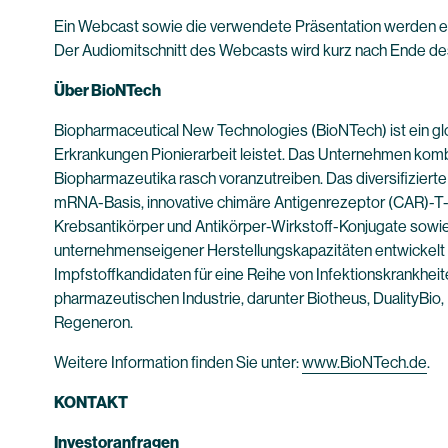
Ein Webcast sowie die verwendete Präsentation werden e
Der Audiomitschnitt des Webcasts wird kurz nach Ende des
Über BioNTech
Biopharmaceutical New Technologies (BioNTech) ist ein g
Erkrankungen Pionierarbeit leistet. Das Unternehmen kombi
Biopharmazeutika rasch voranzutreiben. Das diversifiziert
mRNA-Basis, innovative chimäre Antigenrezeptor (CAR)-T-Z
Krebsantikörper und Antikörper-Wirkstoff-Konjugate sowi
unternehmenseigener Herstellungskapazitäten entwickelt 
Impfstoffkandidaten für eine Reihe von Infektionskrankheit
pharmazeutischen Industrie, darunter Biotheus, DualityB
Regeneron.
Weitere Information finden Sie unter:
www.BioNTech.de
.
KONTAKT
Investoranfragen