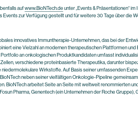
benfalls auf
www.BioNTech.de
unter „Events & Präsentationen“ im 
 Events zur Verfügung gestellt und für weitere 30 Tage über die 
lobales innovatives Immuntherapie-Unternehmen, das bei der Ent
niert eine Vielzahl an modernen therapeutischen Plattformen und B
e Portfolio an onkologischen Produktkandidaten umfasst individual
ellen, verschiedene proteinbasierte Therapeutika, darunter bispe
e niedermolekulare Wirkstoffe. Auf Basis seiner umfassenden Expe
BioNTech neben seiner vielfältigen Onkologie-Pipeline gemeinsam
en. BioNTech arbeitet Seite an Seite mit weltweit renommierten und
io, Fosun Pharma, Genentech (ein Unternehmen der Roche Gruppe),