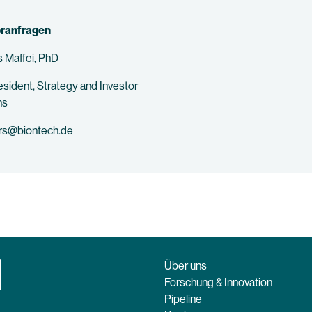
oranfragen
 Maffei, PhD
esident, Strategy and Investor
ns
ors@biontech.de
Über uns
Forschung & Innovation
Pipeline